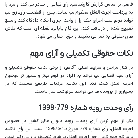
قاضی بر اساس گزارش کارشناسی، رأی نهایی را صادر می کند و مرد را
به پرداخت
اجرت المثل
محکوم می نماید. پس از قطعیت رأی، زن می
تواند درخواست اجرای حکم را از واحد اجرای احکام دادگاه کند و مبلغ
تعیین شده را دریافت کند. این گام پایانی، نقطه ای است که تلاش
های حقوقی به ثمر می نشیند و حق، احقاق می شود.
نکات حقوقی تکمیلی و آرای مهم
در کنار مراحل و شرایط اصلی، آگاهی از برخی نکات حقوقی تکمیلی و
آرای مهم قضایی می تواند به افراد در فهم بهتر و عمیق تر موضوع
اجرت المثل کمک کند. این نکات، جزئیات ظریفی هستند که در
بسیاری از پرونده ها می توانند سرنوشت ساز باشند.
رأی وحدت رویه شماره 779-1398
یکی از مهم ترین آرای وحدت رویه دیوان عالی کشور در خصوص
اجرت المثل، رأی شماره 779 مورخ 1398/5/15 است. این رأی تاکید
دارد که جمع کردن حق اجرت المثل با شرط تنصیف دارایی (که ضمن