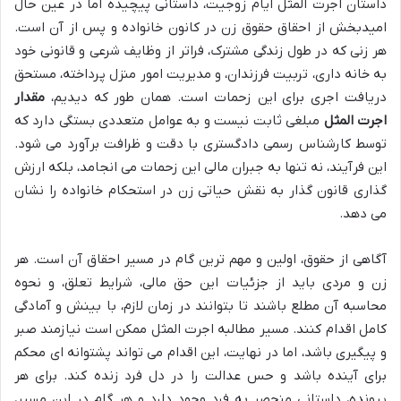
داستان اجرت المثل ایام زوجیت، داستانی پیچیده اما در عین حال
امیدبخش از احقاق حقوق زن در کانون خانواده و پس از آن است.
هر زنی که در طول زندگی مشترک، فراتر از وظایف شرعی و قانونی خود
به خانه داری، تربیت فرزندان، و مدیریت امور منزل پرداخته، مستحق
دریافت اجری برای این زحمات است. همان طور که دیدیم،
مقدار
اجرت المثل
مبلغی ثابت نیست و به عوامل متعددی بستگی دارد که
توسط کارشناس رسمی دادگستری با دقت و ظرافت برآورد می شود.
این فرآیند، نه تنها به جبران مالی این زحمات می انجامد، بلکه ارزش
گذاری قانون گذار به نقش حیاتی زن در استحکام خانواده را نشان
می دهد.
آگاهی از حقوق، اولین و مهم ترین گام در مسیر احقاق آن است. هر
زن و مردی باید از جزئیات این حق مالی، شرایط تعلق، و نحوه
محاسبه آن مطلع باشند تا بتوانند در زمان لازم، با بینش و آمادگی
کامل اقدام کنند. مسیر مطالبه اجرت المثل ممکن است نیازمند صبر
و پیگیری باشد، اما در نهایت، این اقدام می تواند پشتوانه ای محکم
برای آینده باشد و حس عدالت را در دل فرد زنده کند. برای هر
پرونده، داستانی منحصر به فرد وجود دارد و هر گام در این مسیر،