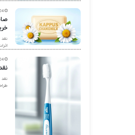
04
صاب
خری
نقد 
اثرا
04
نقد
نقد 
طراحی