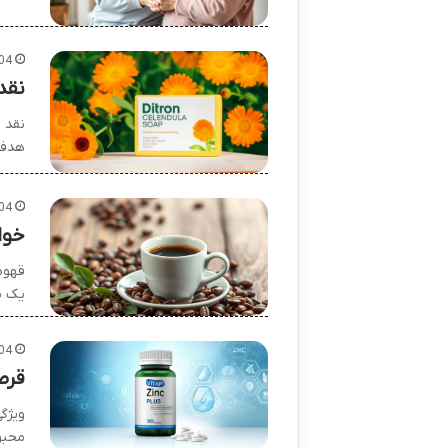
04
نقد
نقد 
هدف 
04
خوا
قهوه 
یک ن
04
قرص
ویژگ
محبو