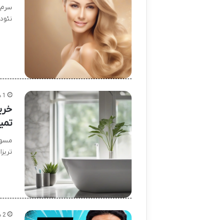
سرم 
نئود
1 هفته پیش
خری
تمی
مسوا
تریزا
2 هفته پیش