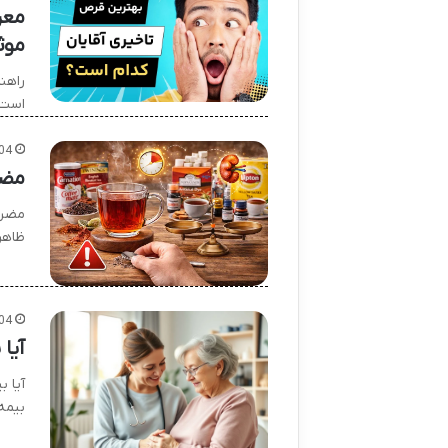
موث
راهنما
است؟
04
مضر
مضرا
ظاهر
04
آیا
آیا 
بیمه‌