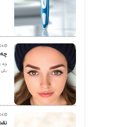
04
چه 
چه ع
یکی 
04
نقد