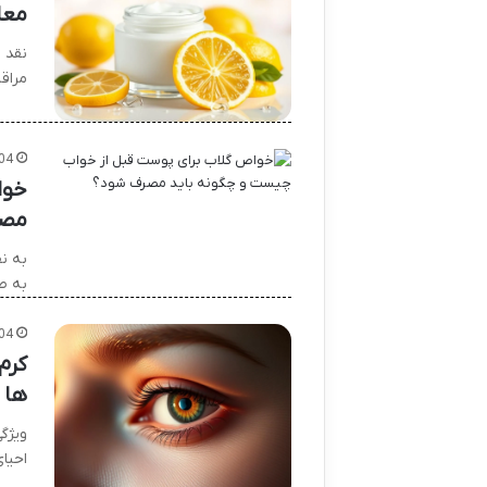
معا
نقد 
مراق
04
خوا
مصر
به ن
به ط
04
کرم
ها
ویژگ
احیا