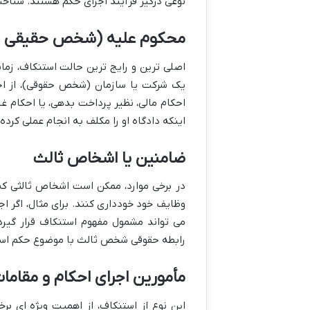
نوعی درگیر فرآیند اجرای حکم هستند. شناخ
محکوم علیه (شخص حقیقی ی
اصلی ترین و رایج ترین حالت استنکاف، زم
یک شرکت یا سازمان (شخص حقوقی)، از اجرا
احکام مالی، نظیر پرداخت بدهی، یا احکام غی
اینکه دادگاه او را مکلف به انجام عملی کرد
ضامنین یا اشخاص ثالث
در برخی موارد، ممکن است اشخاص ثالثی که 
وظایف خود خودداری کنند. برای مثال، اگر ا
می تواند مشمول مفهوم استنکاف قرار گیرد.
رابطه حقوقی شخص ثالث با موضوع حکم اس
مأمورین اجرای احکام و مقاما
این نوع از استنکاف، از اهمیت ویژه ای بر