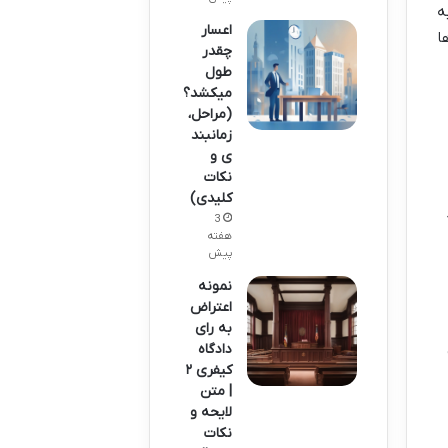
ه
اعسار
ا
چقدر
طول
میکشد؟
(مراحل،
زمانبند
ی و
نکات
کلیدی)
3
هفته
پیش
نمونه
اعتراض
به رای
دادگاه
کیفری ۲
| متن
لایحه و
نکات