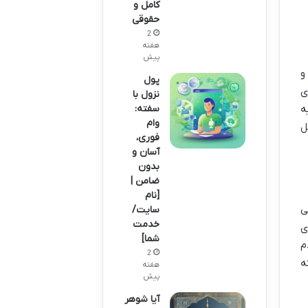
کامل و
حقوقی
2
هفته
پیش
و
پول
ی
نزول با
ه
سفته:
وام
ل
فوری،
آسان و
بدون
ضامن |
[نام
ی
سایت/
خدمت
ی
شما]
م
2
ه
هفته
پیش
آیا شوهر