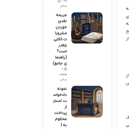
7 روز
پیش
ه
جریمه
ی
نقدی
ه
خوردن
ح
مشروبا
ز
ت الکلی
چقدر
است؟
(راهنما
ی جامع)
1
هفته
ز
پیش
ن
نمونه
دادخواس
ت اعسار
از
پرداخت
ک
محکوم
ی
به |