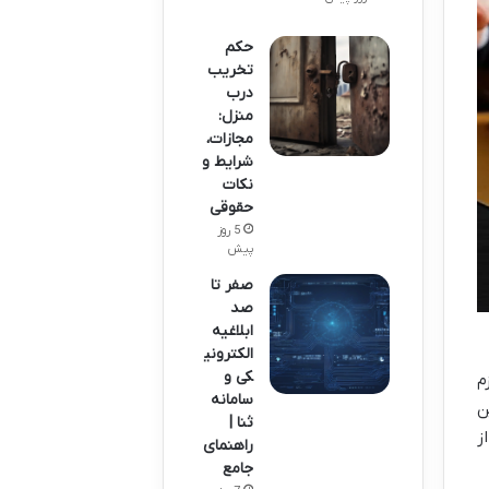
حکم
تخریب
درب
منزل:
مجازات،
شرایط و
نکات
حقوقی
5 روز
پیش
صفر تا
صد
ابلاغیه
الکترونی
کی و
م
سامانه
ن
ثنا |
ز
راهنمای
جامع