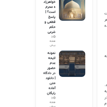
خواهرزاد
ه محرم
است؟ |
ت
پاسخ
ر
قطعی و
ه
حکم
شرعی
3
هفته
پیش
نمونه
ه
لایحه
عدم
حضور
در دادگاه
| دانلود
متن
.
آماده
ه
رایگان
 لزوم اجرای احکام قطعی تأکید دارند. مواد دیگری مانند ماده ۱۱ در
3
هفته
احکام
پیش