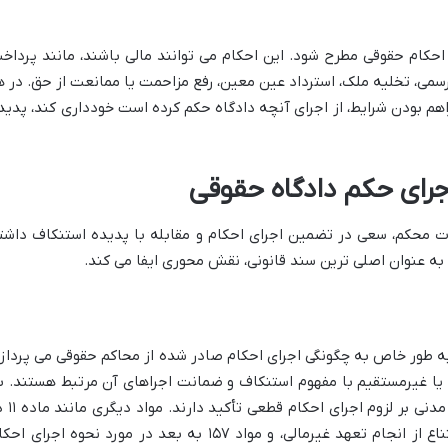
حکام حقوقی مطرح شود. این احکام می توانند مالی باشند، مانند پرداخ
 رسمی، تخلیه ملک، استرداد عین معین، رفع مزاحمت یا ممانعت از حق. در ه
راهم بودن شرایط، از اجرای آنچه دادگاه حکم کرده است خودداری کند، پدید
اجرای حکم دادگاه حقوقی
رات محکم، سعی در تضمین اجرای احکام و مقابله با پدیده استنکاف داشت
به عنوان اصلی ترین سند قانونی، نقش محوری ایفا می کند.
ه تصویب رسید و به طور خاص به چگونگی اجرای احکام صادر شده از محاکم حقوقی می پردازد
 یا غیرمستقیم با مفهوم استنکاف و ضمانت اجراهای آن مرتبط هستند. ب
عنوان مثال، مواد ۳ و ۴ قانون اجرای احکام مدنی بر
خصوص اقدام اجرایی، ماده ۴۷ در مورد امتناع از انجام تعهد غیرمالی، و مواد ۱۵۷ به بعد در مورد نحوه اجرای 