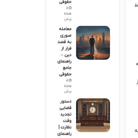
حقوقی
ط
3
هفته
پیش
معامله
صوری
به قصد
فرار از
دین –
راهنمای
ه
جامع
حقوقی
4
هفته
پیش
دستور
قضایی
تجدید
وقت
نظارت |
ه
راهنمای