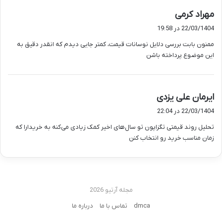
گ
مهراد کرمی
ف
22/03/1404 در 19:58
ت
ممنون بابت بررسی دلایل نوسانات قیمت، کمتر جایی دیدم که انقدر دقیق به
:
این موضوع پرداخته باشن
گ
ایرمان علی یزدی
ف
22/03/1404 در 22:04
ت
تحلیل روند قیمتی تگزاپون تو سال‌های اخیر کمک زیادی می‌کنه به خریدارا که
:
زمان مناسب خرید رو انتخاب کنن
مجله آرتیو 2026
dmca
تماس با ما
درباره ما