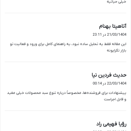
خیلی حیاتیه
گ
آناهیتا بهنام
ف
21/03/1404 در 23:11
ت
این مقاله فقط یه تحلیل ساده نبود، یه راهنمای کامل برای ورود و فعالیت تو
:
بازار تگزاپونه
گ
حدیث فردین نیا
ف
22/03/1404 در 00:14
ت
پیشنهادات برای فروشنده‌ها، مخصوصاً درباره تنوع سبد محصولات خیلی مفید
:
و قابل اجراست
گ
رؤیا فهیمی راد
ف