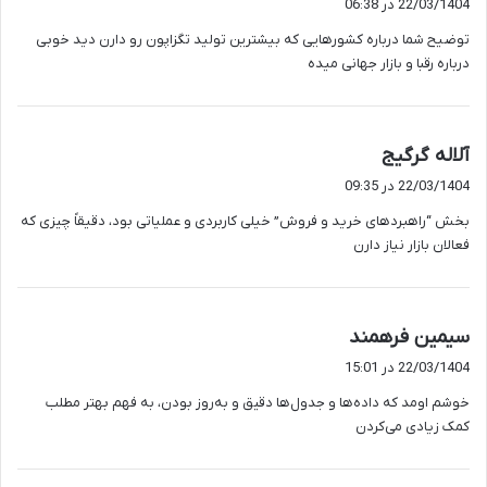
22/03/1404 در 06:38
ت
توضیح شما درباره کشورهایی که بیشترین تولید تگزاپون رو دارن دید خوبی
:
درباره رقبا و بازار جهانی میده
گ
آلاله گرگیج
ف
22/03/1404 در 09:35
ت
بخش “راهبردهای خرید و فروش” خیلی کاربردی و عملیاتی بود، دقیقاً چیزی که
:
فعالان بازار نیاز دارن
گ
سیمین فرهمند
ف
22/03/1404 در 15:01
ت
خوشم اومد که داده‌ها و جدول‌ها دقیق و به‌روز بودن، به فهم بهتر مطلب
:
کمک زیادی می‌کردن