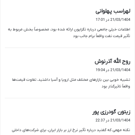
گ
لهراسب پهلوانی
ف
21/03/1404 در 17:01
ت
اطلاعات خیلی جامعی درباره تگزاپون ارائه شده بود، مخصوصاً بخش مربوط به
:
تأثیر قیمت نفت واقعاً برام جالب بود
گ
روح الله آذرنوش
ف
21/03/1404 در 19:04
ت
تشبیه خوبی بین بازارهای مختلف مثل اروپا و آسیا داشتید، تفاوت قیمت‌ها
:
واقعاً تاثیرگذار بود
گ
زیتون گودرزی پور
ف
21/03/1404 در 22:37
ت
نکته مهمی که گفتید درباره تأثیر نرخ ارز بر بازار ایران، برای شرکت‌های داخلی
: