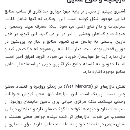
آشپزی چینی، از دیرباز بر پایه بهره برداری حداکثری از تمامی منابع
غذایی موجود شکل گرفته است. این رویکرد، نه تنها شامل غلات،
سبزیجات و دام های اهلی می شود، بلکه مصرف طیف وسیعی از
حیوانات و گیاهان وحشی را نیز در بر می گیرد. این تنوع، در طول
تاریخ، پاسخی به چالش های کمبود منابع و نیاز به پروتئین در
دوران قحطی بوده است. عبارت کلیشه ای «هرچه که حرکت می کند و
بال ندارد (به جز هواپیما)، خورده می شود»، اگرچه اغراق آمیز است،
اما تا حدودی به فلسفه جامع نگر آشپزی چینی در استفاده از تمامی
منابع موجود اشاره دارد.
نقش بازارهای تر (Wet Markets) در زندگی روزمره و اقتصاد محلی
چین بسیار پررنگ است. این بازارها، تنها محل فروش حیوانات
وحشی نیستند، بلکه مراکزی حیاتی برای تامین مایحتاج روزمره، از
سبزیجات تازه و میوه ها گرفته تا گوشت های تازه و غذاهای دریایی
محسوب می شوند. بازارهای تر، قلب تپنده جوامع محلی هستند و
نقش مهمی در اقتصاد خرد و تعاملات اجتماعی دارند. برای بسیاری از