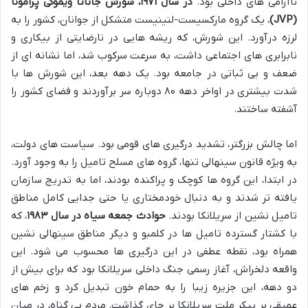
ناآرامی های داخلی بود.
در سال ۱۹۷۱، شورش جاناتا ویموکی پِرامونا
(JVP)
، یک گروه مارکسیست-لنینیست متشکل از جوانان، کشور را به
لرزه درآورد. این شورش، که ریشه هایی در نارضایتی از بیکاری و
نابرابری های اجتماعی داشت، به سرعت سرکوب شد، اما نشانه ای از
ضعف و بی ثباتی در جامعه بود. یک دهه بعد، این شورش ها با
شدت بیشتری در اواخر دهه ۸۰ دوباره سر برآوردند و فضای کشور را
آشفته ساختند.
اما چالش بزرگتر، تشدید درگیری های قومی بود. سیاست های دولت،
به ویژه قانون سینهالی تنها، گروه های مسلح تامیل را به وجود آورد.
در ابتدا، این گروه ها کوچک و پراکنده بودند، اما به تدریج سازمان
یافته تر شدند و به دنبال خودمختاری یا حتی جدایی کامل مناطق
تامیل نشین از سریلانکا بودند.
حوادث جمعه سیاه در سال ۱۹۸۳
، که
با کشتار گسترده تامیل ها در کلمبو و دیگر مناطق سینهالی نشین
همراه بود، نقطه عطفی در این درگیری ها محسوب می شود. این
واقعه دلخراش، آغاز رسمی جنگ داخلی سریلانکا بود که برای بیش از
دو دهه، این جزیره زیبا را به حمام خون تبدیل کرد و زخم های
عمیقی بر پیکر ملت سریلانکا بر جای گذاشت. مردم بی گناه، در میان