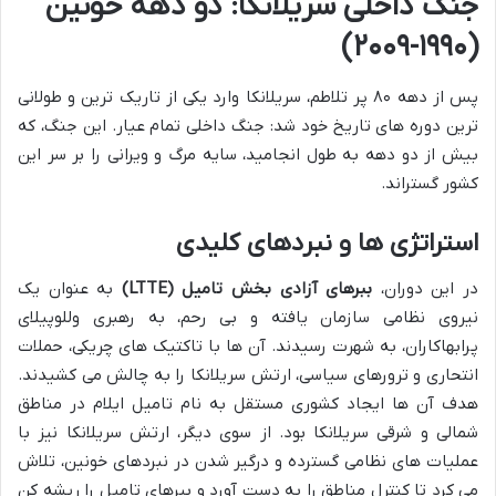
جنگ داخلی سریلانکا: دو دهه خونین
(۱۹۹۰-۲۰۰۹)
پس از دهه ۸۰ پر تلاطم، سریلانکا وارد یکی از تاریک ترین و طولانی
ترین دوره های تاریخ خود شد: جنگ داخلی تمام عیار. این جنگ، که
بیش از دو دهه به طول انجامید، سایه مرگ و ویرانی را بر سر این
کشور گستراند.
استراتژی ها و نبردهای کلیدی
در این دوران،
ببرهای آزادی بخش تامیل (LTTE)
به عنوان یک
نیروی نظامی سازمان یافته و بی رحم، به رهبری وللوپیلای
پرابهاکاران، به شهرت رسیدند. آن ها با تاکتیک های چریکی، حملات
انتحاری و ترورهای سیاسی، ارتش سریلانکا را به چالش می کشیدند.
هدف آن ها ایجاد کشوری مستقل به نام تامیل ایلام در مناطق
شمالی و شرقی سریلانکا بود. از سوی دیگر، ارتش سریلانکا نیز با
عملیات های نظامی گسترده و درگیر شدن در نبردهای خونین، تلاش
می کرد تا کنترل مناطق را به دست آورد و ببرهای تامیل را ریشه کن