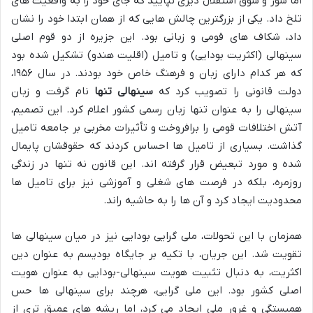
اما شور و شوق استقلال دیری نپایید که جای خود را به واقعیت های
تلخ داد. یکی از بزرگترین چالش هایی که از همان ابتدا خود را نشان
داد، شکاف های قومی و زبانی بود. این جزیره از دو قوم اصلی
سینهالی (اکثریت بودایی) و تامیل (اقلیت هندو) تشکیل شده بود
که هر کدام دارای زبان و فرهنگ خاص خود بودند. در سال ۱۹۵۶،
دولت قانونی را تصویب کرد که
سینهالی تنها
نام گرفت و زبان
سینهالی را به عنوان تنها زبان رسمی کشور اعلام کرد. این تصمیم،
آتش اختلافات قومی را برافروخت و تأثیرات مخربی بر جامعه تامیل
گذاشت. بسیاری از تامیل ها احساس کردند که حقوقشان پایمال
شده و مورد تبعیض قرار گرفته اند. این قانون نه تنها در زندگی
روزمره، بلکه در فرصت های شغلی و آموزشی نیز برای تامیل ها
محدودیت ایجاد کرد و آن ها را به حاشیه راند.
همزمان با این تحولات، ملی گرایی بودایی نیز در میان سینهالی ها
تقویت شد. این جریان، با تکیه بر جایگاه بودیسم به عنوان دین
اکثریت، به دنبال تثبیت هویت سینهالی-بودایی به عنوان هویت
اصلی کشور بود. این ملی گرایی، هرچند برای سینهالی ها حس
همبستگی و غرور ملی ایجاد می کرد، اما ریشه های عمیق تری از