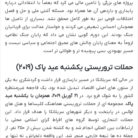
پروژه های بزرگی را تامین مالی می کرد که بعضاً با انتقاداتی درباره
پایداری و بازدهی آن ها همراه بود. مسئله آشتی ملی و حل و فصل
اختلافات قومی نیز به طور کامل محقق نشد. بسیاری از تامیل ها
همچنان احساس تبعیض می کردند و خواستار عدالت برای قربانیان
جنگ بودند. این دوره، گویی نشان می داد که پایان جنگ نظامی،
لزوماً به معنای پایان چالش های عمیق اجتماعی و سیاسی نیست و
مسیر بهبودی، بسی پیچیده تر و طولانی تر است.
حملات تروریستی یکشنبه عید پاک (۲۰۱۹)
در حالی که سریلانکا در مسیر بازسازی قرار داشت و گردشگری به یکی
از ستون های اصلی اقتصاد تبدیل شده بود، یک فاجعه غیرمنتظره
کشور را به شوک فرو برد. در
۲۱ آوریل ۲۰۱۹، همزمان با یکشنبه عید
پاک
، مجموعه ای از حملات تروریستی هماهنگ، کلیساها و هتل های
لوکس در پایتخت و دیگر شهرهای سریلانکا را هدف قرار داد. این
حملات انتحاری، توسط گروه های افراط گرای اسلامی محلی با
ارتباطات بین المللی انجام شد و به کشته شدن بیش از ۲۵۰ نفر، از
جمله ده ها تبعه خارجی، منجر شد. این واقعه دلخراش، نه تنها بر