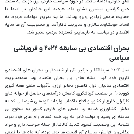
های خارجی، ادامه یافت. در حوزه سیاست خارجی نیز، دولت به سمت
چین گرایش بیشتری نشان داد. هرچند این خاندان در ابتدا با
حمایت مردمی زیادی روبرو بودند، اما به تدریج اتهامات مربوط به
فساد، خویشاوندسالاری و مدیریت ناکارآمد، بر محبوبیت آن ها سایه
افکند و در نهایت، به نارضایتی گسترده مردمی منجر شد.
بحران اقتصادی بی سابقه ۲۰۲۲ و فروپاشی
سیاسی
سال ۲۰۲۲، سریلانکا را درگیر یکی از شدیدترین بحران های اقتصادی
تاریخ خود کرد. ریشه های این بحران متعدد بود: سوءمدیریت
اقتصادی سالیان دراز، کاهش ذخایر ارزی، تأثیرات منفی همه گیری
کووید-۱۹ بر صنعت گردشگری، کاهش درآمدهای حاصل از حواله های
کارگران خارج از کشور، و قطع ناگهانی واردات کودهای شیمیایی که به
بخش کشاورزی ضربه زد. بدهی های خارجی کشور به سطوح بی
سابقه ای رسید و دولت قادر به پرداخت اقساط وام های خود نبود.
نتیجه این وضعیت، کمبود شدید کالاها، از جمله سوخت، دارو و مواد
غذایی، و افزایش سرسام آور قیمت ها بود. مردم، که ماه ها با قطعی