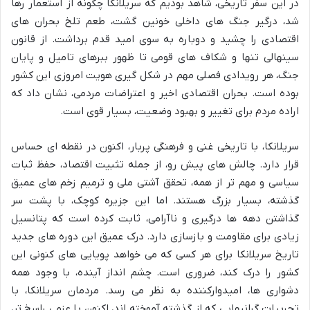
در این سفر تاریخی، شاهد بودیم که سریلانکا چگونه از استعمار رها
شد، درگیر جنگ های داخلی خونین گشت، طعم تلخ بحران های
اقتصادی را چشید و دوباره به سوی امید قدم برداشت. از قانون
سینهالی تنها و شکاف های قومی تا ظهور ببرهای تامیل و پایان
جنگ، هر رویدادی فصلی مهم در شکل گیری هویت امروزی این کشور
بوده است. بحران اقتصادی اخیر و اعتراضات مردمی، نشان داد که
اراده مردم برای تغییر و بهبود وضعیت، بسیار قوی است.
سریلانکا، با تاریخی غنی و فرهنگی پربار، اکنون در نقطه ای حساس
قرار دارد. چالش های پیش رو، از جمله تثبیت اقتصاد، حفظ ثبات
سیاسی و مهم تر از همه، تحقق آشتی ملی و ترمیم زخم های عمیق
گذشته، بسیار بزرگ هستند. اما این جزیره کوچک، با پشت سر
گذاشتن دهه ها درگیری و ناآرامی، ثابت کرده است که پتانسیل
زیادی برای مقاومت و بازسازی دارد. درک عمیق این دوره های جدید
تاریخ سریلانکا برای هر کسی که می خواهد پویایی های کنونی این
کشور را درک کند، ضروری است. چشم انداز آینده، با وجود همه
دشواری ها، امیدوارکننده به نظر می رسد. مردمان سریلانکا، با
تجربیات گرانبهایی که از گذشته آموخته اند، اکنون با عزمی راسخ تر،