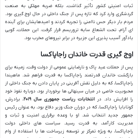
ثبات امنیتی کشور تأثیر گذاشت، بلکه ضربه مهلکی به صنعت
گردشگری وارد کرد که تازه پس از جنگ داخلی در حال اوج گیری بود.
مردم بار دیگر حس ناامنی را تجربه کردند و امیدهایشان برای آینده
ای آرام، تحت الشعاع سایه تروریسم قرار گرفت. این حملات، گویی
یادآور آسیب پذیری این جزیره در برابر نیروهای مخرب بود.
اوج گیری قدرت خاندان راجاپاکسا
پس از حملات عید پاک و نارضایتی عمومی از دولت وقت، زمینه برای
بازگشت خاندان قدرتمند راجاپاکسا به قدرت فراهم شد. ماهیندا
راجاپاکسا، که به دلیل نقش آفرینی در پایان دادن به جنگ داخلی از
محبوبیت خاصی در میان سینهالی ها برخوردار بود، دوباره نفوذ خود
را افزایش داد. در
انتخابات ریاست جمهوری سال ۲۰۱۹
، برادرش،
گوتابایا راجاپاکسا، که در دوران جنگ وزیر دفاع بود، به عنوان رئیس
جمهور جدید انتخاب شد. او با وعده برقراری امنیت و ثبات و
مدیریت کارآمد، به قدرت رسید. سیاست های داخلی دولت
راجاپاکسا، به ویژه تمرکز بر توسعه زیرساخت ها با استفاده از وام