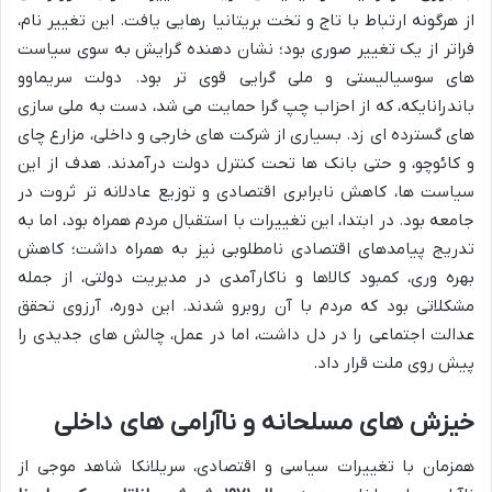
از هرگونه ارتباط با تاج و تخت بریتانیا رهایی یافت. این تغییر نام،
فراتر از یک تغییر صوری بود؛ نشان دهنده گرایش به سوی سیاست
های سوسیالیستی و ملی گرایی قوی تر بود. دولت سریماوو
باندرانایکه، که از احزاب چپ گرا حمایت می شد، دست به ملی سازی
های گسترده ای زد. بسیاری از شرکت های خارجی و داخلی، مزارع چای
و کائوچو، و حتی بانک ها تحت کنترل دولت درآمدند. هدف از این
سیاست ها، کاهش نابرابری اقتصادی و توزیع عادلانه تر ثروت در
جامعه بود. در ابتدا، این تغییرات با استقبال مردم همراه بود، اما به
تدریج پیامدهای اقتصادی نامطلوبی نیز به همراه داشت؛ کاهش
بهره وری، کمبود کالاها و ناکارآمدی در مدیریت دولتی، از جمله
مشکلاتی بود که مردم با آن روبرو شدند. این دوره، آرزوی تحقق
عدالت اجتماعی را در دل داشت، اما در عمل، چالش های جدیدی را
پیش روی ملت قرار داد.
خیزش های مسلحانه و ناآرامی های داخلی
همزمان با تغییرات سیاسی و اقتصادی، سریلانکا شاهد موجی از