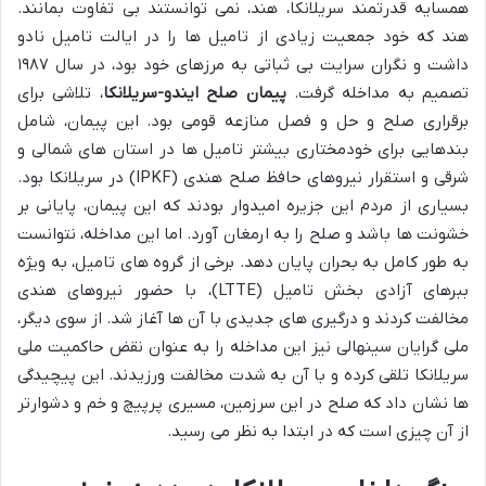
همسایه قدرتمند سریلانکا، هند، نمی توانستند بی تفاوت بمانند.
هند که خود جمعیت زیادی از تامیل ها را در ایالت تامیل نادو
داشت و نگران سرایت بی ثباتی به مرزهای خود بود، در سال ۱۹۸۷
تصمیم به مداخله گرفت.
پیمان صلح ایندو-سریلانکا
، تلاشی برای
برقراری صلح و حل و فصل منازعه قومی بود. این پیمان، شامل
بندهایی برای خودمختاری بیشتر تامیل ها در استان های شمالی و
شرقی و استقرار نیروهای حافظ صلح هندی (IPKF) در سریلانکا بود.
بسیاری از مردم این جزیره امیدوار بودند که این پیمان، پایانی بر
خشونت ها باشد و صلح را به ارمغان آورد. اما این مداخله، نتوانست
به طور کامل به بحران پایان دهد. برخی از گروه های تامیل، به ویژه
ببرهای آزادی بخش تامیل (LTTE)، با حضور نیروهای هندی
مخالفت کردند و درگیری های جدیدی با آن ها آغاز شد. از سوی دیگر،
ملی گرایان سینهالی نیز این مداخله را به عنوان نقض حاکمیت ملی
سریلانکا تلقی کرده و با آن به شدت مخالفت ورزیدند. این پیچیدگی
ها نشان داد که صلح در این سرزمین، مسیری پرپیچ و خم و دشوارتر
از آن چیزی است که در ابتدا به نظر می رسید.