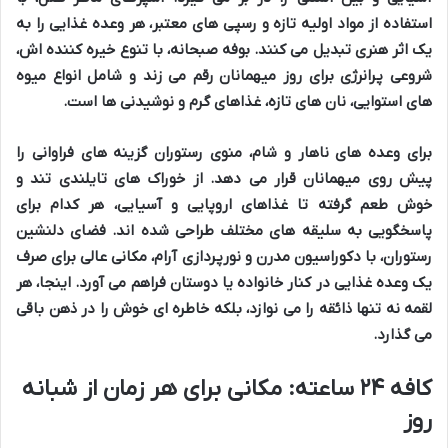
استفاده از
مواد اولیه تازه
و
رسپی های معتبر
، هر وعده غذایی را به
یک اثر هنری تبدیل می کنند.
بوفه صبحانه
، با
تنوع
خیره کننده اش،
شروعی پرانرژی برای روز میهمانان رقم می زند و شامل انواع
میوه
های استوایی
،
نان های تازه
،
غذاهای گرم
و
نوشیدنی ها
است.
برای وعده های ناهار و شام،
منوی رستوران
گزینه های فراوانی را
پیش روی میهمانان قرار می دهد. از
خوراک های تایلندی
تند و
خوش طعم گرفته تا
غذاهای اروپایی
و
آسیایی
، هر کدام برای
پاسخگویی به
سلیقه های مختلف
طراحی شده اند.
فضای دلنشین
رستوران
، با
دکوراسیون مدرن
و
نورپردازی آرام
، مکانی عالی برای
صرف
یک وعده غذایی
در کنار خانواده یا دوستان فراهم می آورد. اینجا، هر
لقمه نه تنها ذائقه را می نوازد، بلکه خاطره ای خوش را در ذهن باقی
می گذارد.
کافه ۲۴ ساعته: مکانی برای هر زمان از شبانه
روز