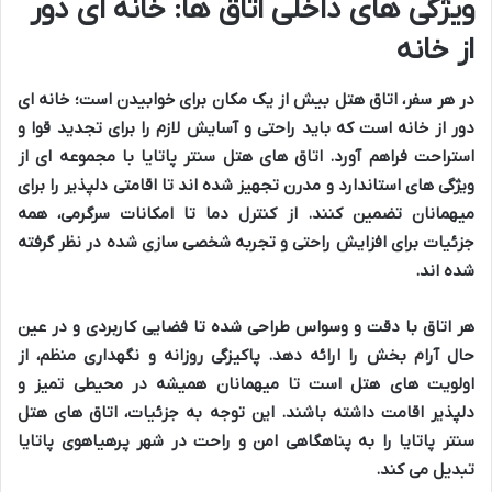
ویژگی های داخلی اتاق ها: خانه ای دور
از خانه
در هر
سفر
، اتاق هتل بیش از یک مکان برای
خوابیدن
است؛
خانه ای
دور از خانه
است که باید
راحتی
و
آسایش
لازم را برای
تجدید قوا
و
استراحت
فراهم آورد.
اتاق های هتل سنتر پاتایا
با مجموعه ای از
ویژگی های استاندارد
و
مدرن
تجهیز شده اند تا
اقامتی دلپذیر
را برای
میهمانان
تضمین کنند. از
کنترل دما
تا
امکانات سرگرمی
، همه
جزئیات برای
افزایش راحتی
و
تجربه شخصی سازی
شده در نظر گرفته
شده اند.
هر اتاق با
دقت
و
وسواس
طراحی شده تا
فضایی کاربردی
و در عین
حال
آرام بخش
را ارائه دهد.
پاکیزگی
روزانه و
نگهداری منظم
، از
اولویت های هتل
است تا میهمانان همیشه در محیطی
تمیز
و
دلپذیر
اقامت داشته باشند. این
توجه به جزئیات
، اتاق های
هتل
سنتر پاتایا
را به پناهگاهی
امن
و
راحت
در
شهر پرهیاهوی پاتایا
تبدیل می کند.