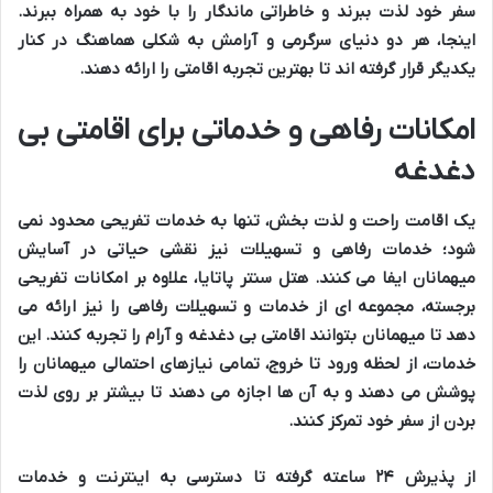
سفر
خود لذت ببرند و
خاطراتی ماندگار
را با خود به همراه ببرند.
اینجا، هر دو
دنیای سرگرمی
و
آرامش
به شکلی هماهنگ در کنار
یکدیگر قرار گرفته اند تا
بهترین تجربه اقامتی
را ارائه دهند.
امکانات رفاهی و خدماتی برای اقامتی بی
دغدغه
یک
اقامت راحت و لذت بخش
، تنها به
خدمات تفریحی
محدود نمی
شود؛
خدمات رفاهی و تسهیلات
نیز نقشی حیاتی در
آسایش
میهمانان
ایفا می کنند. هتل سنتر پاتایا، علاوه بر
امکانات تفریحی
برجسته
، مجموعه ای از
خدمات و تسهیلات رفاهی
را نیز ارائه می
دهد تا
میهمانان
بتوانند
اقامتی بی دغدغه
و
آرام
را تجربه کنند. این
خدمات، از لحظه ورود تا خروج، تمامی نیازهای احتمالی میهمانان را
پوشش می دهند و به آن ها اجازه می دهند تا بیشتر بر روی
لذت
بردن از سفر
خود تمرکز کنند.
از
پذیرش ۲۴ ساعته
گرفته تا
دسترسی به اینترنت
و
خدمات