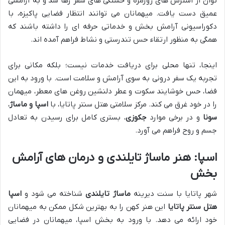
توان از استرس های روزمره و خستگی های سفر رها شد و به آرامشی
عمیق دست یافت. میهمانان می توانند انتظار فضایی پاکیزه، با
دکوراسیونی آرامش بخش و خدماتی حرفه ای را داشته باشند که
همگی به منظور ارتقاء حس تندرستی و نشاط فراهم آمده اند.
اینجا، تنها محلی برای دریافت خدمات نیست؛ بلکه مکانی برای
تجربه یک سفر درونی به سوی آرامش و سلامت است. با ورود به این
فضا، حس خوشایند سکوت و عطر دلنشین روغن های معطر، میهمان
را در خود غرق می کند. مرکز سلامتی هتل سنتر پاتایا، با
اسپا و ماساژ
،
سونا
و در برخی موارد
جکوزی
، بستری کامل برای رسیدن به تعادل
جسم و روح فراهم می آورد.
اسپا: هنر ماساژ تایلندی و درمان های آرامش
بخش
شهر پاتایا با سنت دیرینه
ماساژ تایلندی
شناخته می شود و
اسپا
هتل سنتر پاتایا
این هنر کهن را به بهترین شکل ممکن به میهمانان
خود ارائه می دهد. با ورود به بخش اسپا، میهمانان در فضایی