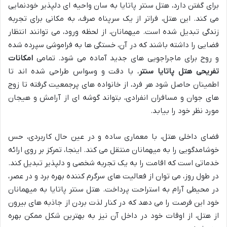
برای گفتن دارد، هتل سنتر پاتایا به سان واحیه ای دلپذیر خودنمایی
می کند. این هتل، فراتر از یک سرپناه صرف، به مکانی برای تجربه
زندگی تبدیل شده است. میهمانان، از لحظه ورود، می توانند انتظار
فضایی را داشته باشند که در آن، خستگی ها به فراموشی سپرده شده
و روح برای ماجراجویی های جدید آماده می شود. تمامی
امکانات
تفریحی هتل پاتایا سنتر
، با دقت و وسواس طراحی شده اند تا
اطمینان حاصل شود هر فرد، از خانواده های پرجمعیت گرفته تا زوج
های جوان و مسافران انفرادی، بتواند گوشه ای از آرامش و هیجان
مورد نظر خود را بیابد.
فضای داخلی هتل، با معماری ساده و در عین حال کاربردی، حس
خوشامدگویی را به میهمانان منتقل می کند. اینجا، تمرکز بر روی ارائه
خدماتی است که اقامت را به یک تجربه شخصی و دلپذیر تبدیل کند.
در طول روز، می توان از فعالیت های سرگرم کننده بهره برد و در عصر،
در محیطی آرام به استراحت پرداخت. هتل سنتر پاتایا به میهمانان
خود این فرصت را می دهد که در کنار لذت بردن از جاذبه های بیرون
از هتل، از اوقات خود در داخل آن نیز به بهترین شکل ممکن بهره