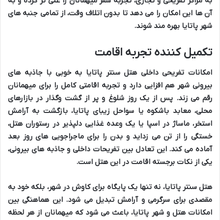
به
مراکز تفریحی و تجاری
،
تجربه سفر
میهمانان را غنی تر کرده و به
آن ها این امکان را می دهد تا بدون اتلاف وقت، از تمامی جنبه های
شهر پاتایا
بهره مند شوند.
تکمیل کننده تجربه اقامت
امکانات تفریحی داخلی هتل سنتر پاتایا
به خوبی با
جاذبه های
بیرونی شهر
هم افزایی دارد و
تجربه اقامتی کامل
را برای میهمانان
رقم می زند. پس از یک روز شلوغ و پر از گشت وگذار در
بازارهای
محلی
،
معابد باشکوه
یا
سواحل زیبای پاتایا
، بازگشت به
آرامش
استخر
،
ماساژ در اسپا
یا
یک وعده غذایی دلپذیر
در
رستوران هتل
،
خستگی را از تن می زداید و بدن را برای ماجراجویی های روز بعد
آماده می کند. این تعادل بین
تفریحات داخلی
و
جاذبه های بیرونی
،
یکی از
نکات برجسته اقامت
در این هتل است.
هتل سنتر پاتایا، نه تنها یک پایگاه برای کاوش در شهر، بلکه خود به
مقصدی برای
سرگرمی
و
آرامش
تبدیل می شود. این هماهنگی بین
امکانات هتل
و
شهر پاتایا
، باعث می شود که میهمانان از هر لحظه