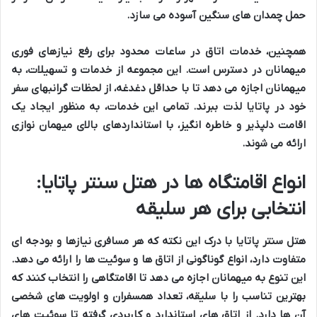
حمل چمدان های سنگین
آسوده می سازد.
همچنین،
خدمات اتاق
در
ساعات محدود
برای
رفع نیازهای فوری
میهمانان
در دسترس است. این مجموعه از
خدمات و تسهیلات
، به
میهمانان
اجازه می دهد تا با
حداقل دغدغه
، از
لحظات گرانبهای سفر
خود در
پاتایا
لذت ببرند. تمامی این خدمات، به منظور ایجاد یک
اقامت دلپذیر
و
خاطره انگیز
، با
استانداردهای بالای میهمان نوازی
ارائه می شوند.
انواع اقامتگاه ها در هتل سنتر پاتایا:
انتخابی برای هر سلیقه
هتل سنتر پاتایا
با درک این نکته که هر
مسافری
نیازها و
بودجه ای
متفاوت دارد،
انواع گوناگونی از اتاق ها و سوئیت ها
را ارائه می دهد.
این
تنوع
به
میهمانان
اجازه می دهد تا
اقامتگاهی
را انتخاب کنند که
بهترین تناسب را با
سلیقه
،
تعداد همسفران
و
اولویت های شخصی
آن ها دارد. از
اتاق های استاندارد
و
کاربردی
گرفته تا
سوئیت های