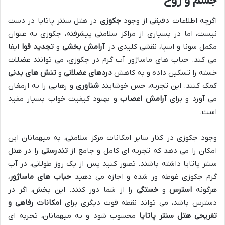
جسم و روح
اگرچه اطلاعات دقیقی از وجود
جکوزی
در هتل سنتر پاتایا در دست
نیست، اما در بسیاری از مراکز سلامتی پیشرفته، جکوزی به عنوان
مکمل سونا و اسپا، نقشی کلیدی در
آرامش بخشی
و
تجدید قوا
ایفا
می کند. حباب های ماساژور آب گرم در جکوزی، می توانند عضلات
خسته را تسکین داده و به کاهش
دردهای عضلانی
و
تنش های بدنی
کمک کنند. این تجربه، حس خوشایند
شناوری
و رهایی را به ارمغان
می آورد و برای
آرامش اعصاب
و بهبود کیفیت خواب بسیار مفید
است.
وجود جکوزی در کنار سایر امکانات مرکز سلامتی، به میهمانان این
امکان را می دهد که تجربه ای کامل و جامع از
تندرستی
را در هتل
سنتر پاتایا داشته باشند. تصور کنید پس از یک روز طولانی، در آب
گرم جکوزی غوطه ور شده و اجازه می دهید
حباب های ماساژور
،
هرگونه
استرس
و
خستگی
را از شما دور کنند. این بخش، اگر در
دسترس باشد، می تواند نقطه قوت دیگری برای
امکانات رفاهی و
تفریحی هتل سنتر پاتایا
محسوب شود و به میهمانان، تجربه ای