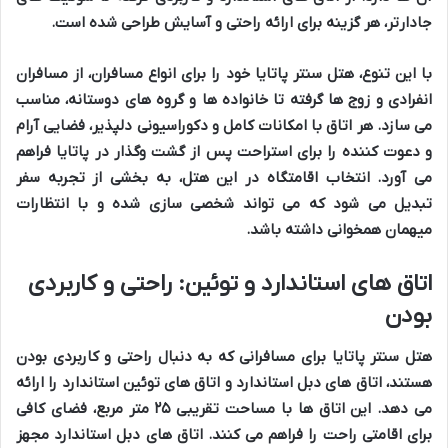
جادارتر
، هر گزینه برای ارائه
راحتی و آسایش
طراحی شده است.
با این
تنوع
،
هتل سنتر پاتایا
خود را برای
انواع مسافران
، از
مسافران
انفرادی
و
زوج ها
گرفته تا
خانواده ها
و
گروه های دوستانه
، مناسب
می سازد. هر اتاق با
امکانات کامل
و
دکوراسیونی دلپذیر
، فضایی
آرام
و
دعوت کننده
را برای
استراحت
پس از
گشت وگذار در پاتایا
فراهم
می آورد. انتخاب
اقامتگاه
در این هتل، به بخشی از
تجربه سفر
تبدیل می شود که می تواند
شخصی سازی
شده و با
انتظارات
میهمان
همخوانی داشته باشد.
اتاق های استاندارد و توئین: راحتی و کاربردی
بودن
هتل سنتر پاتایا
برای
مسافرانی
که به دنبال
راحتی
و
کاربردی بودن
هستند،
اتاق های دبل استاندارد
و
اتاق های توئین استاندارد
را ارائه
می دهد. این
اتاق ها
با مساحت تقریبی
۲۵ متر مربع
، فضای کافی
برای
اقامتی راحت
را فراهم می کنند.
اتاق های دبل استاندارد
مجهز