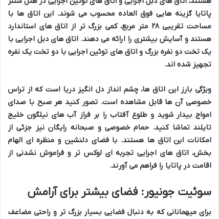
هستند،
اتاق های دبل اجرایی
و
اتاق های توئین اجرایی
در
هتل سنتر
پاتایا
گزینه هایی
فوق العاده
محسوب می شوند. این
اتاق ها
با
مساحت تقریبی
۲۸ متر مربع
، کمی بزرگ تر از
اتاق های استاندارد
هستند و
آسایش
بیشتری را ارائه می دهند.
اتاق های دبل اجرایی
با
یک تخت دو نفره بزرگ
و
اتاق های توئین اجرایی
با
دو تخت یک نفره
تجهیز شده اند.
ویژگی بارز این
اتاق ها
،
چشم انداز دل انگیز دریا
است که از
تراس
خصوصی
آن ها قابل مشاهده است. تصور کنید هر صبح با
صدای
امواج
بیدار شوید و
طلوع آفتاب
را بر فراز
آب های نیلگون خلیج
تایلند
تماشا کنید.
حمام خصوصی
و
صبحانه رایگان
نیز جزئی از
امکانات این اتاق ها
هستند. با
فضای دلنشین
و
منظره ای الهام
بخش
،
اتاق های اجرایی
تجربه ای
لوکس تر
و
فراموش نشدنی
از
اقامت در پاتایا
را فراهم می آورند.
سوئیت جونیور: فضای بیشتر برای آرامش
برای
میهمانانی
که به دنبال
فضایی بسیار بزرگ تر
و
راحتی مضاعف