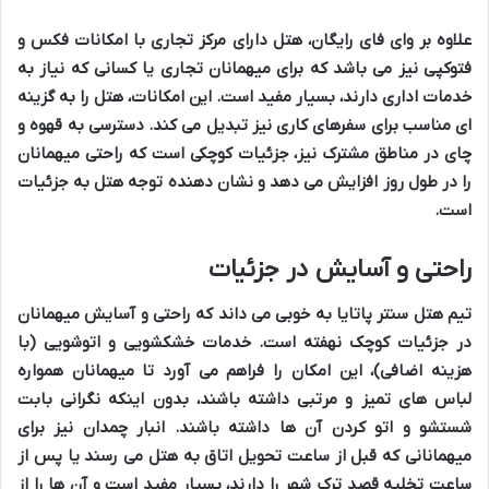
علاوه بر
وای فای رایگان
، هتل دارای
مرکز تجاری
با
امکانات فکس و
فتوکپی
نیز می باشد که برای
میهمانان تجاری
یا کسانی که نیاز به
خدمات اداری
دارند، بسیار مفید است. این
امکانات
، هتل را به گزینه
ای مناسب برای
سفرهای کاری
نیز تبدیل می کند.
دسترسی به قهوه و
چای
در
مناطق مشترک
نیز، جزئیات کوچکی است که
راحتی میهمانان
را در طول روز افزایش می دهد و نشان دهنده توجه هتل به
جزئیات
است.
راحتی و آسایش در جزئیات
تیم
هتل سنتر پاتایا
به خوبی می داند که
راحتی و آسایش میهمانان
در
جزئیات کوچک
نهفته است.
خدمات خشکشویی و اتوشویی
(با
هزینه اضافی
)، این امکان را فراهم می آورد تا میهمانان همواره
لباس های تمیز
و مرتبی داشته باشند، بدون اینکه نگرانی بابت
شستشو و اتو کردن آن ها داشته باشند.
انبار چمدان
نیز برای
میهمانانی که
قبل از ساعت تحویل اتاق
به هتل می رسند یا پس از
ساعت تخلیه
قصد
ترک شهر
را دارند، بسیار مفید است و آن ها را از