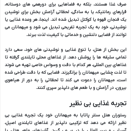
صرف غذا
هستند، بلکه به فضاهایی برای
دورهمی های دوستانه
،
قرارهای رمانتیک
، یا به سادگی، لحظاتی
آرامش بخش
برای نوشیدن
یک فنجان
قهوه
یا
کوکتل
تبدیل شده اند. اینجا، هر وعده غذایی یا
نوشیدنی، خود به یک تجربه تفریحی تبدیل می شود و میهمانان می
توانند از فضایی دلنشین و خدماتی با کیفیت لذت ببرند.
این بخش از هتل، با
تنوع غذایی
و
نوشیدنی های
خود، سعی دارد
تمامی سلیقه ها را پوشش دهد. از
غذاهای محلی تایلندی
گرفته تا
غذاهای بین المللی
، هر کدام با دقت و وسواس خاصی تهیه می شوند
تا
لذت چشایی
میهمانان را برانگیزند. فضایی که با دقت طراحی شده
است، میهمانان را دعوت می کند تا لحظاتی را به دور از هیاهوی
بیرون، در آرامش و با طعم های دلپذیر سپری کنند.
تجربه غذایی بی نظیر
رستوران هتل سنتر پاتایا
به میهمانان خود یک
تجربه غذایی بی
نظیر
ارائه می دهد که ترکیبی دلپذیر از
غذاهای تایلندی اصیل
،
آسیایی
و
بین المللی
را در بر می گیرد. آشپزهای ماهر هتل، با