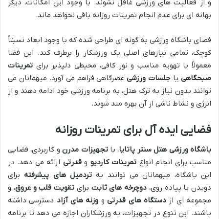
و از فعالیت های ورزشی غافل نشوند. با وجود این امکانات، دیگر
بهانه ای برای عدم انجام تمرینات روزانه باقی نخواهد ماند.
فضای باشگاه ورزشی به گونه ای طراحی شده که با وجود ابعاد نسبتاً
کوچک، تمامی نیازهای اصلی یک ورزشکار را برطرف کند. این فضا
معمولاً با تهویه مناسب و نور کافی، محیطی دلپذیر برای
تمرینات
صبحگاهی
یا
جلسات ورزشی
عصرگاهی فراهم می آورد. میهمانان می
توانند بدون نیاز به ترک هتل، به برنامه ورزشی خود ادامه دهند و از
انرژی و نشاط ناشی از آن بهره مند شوند.
فضایی ایده آل برای تمرینات روزانه
باشگاه ورزشی هتل سنتر پاتایا
، با
تجهیزات مدرن
و کاربردی، فضایی
مناسب برای انجام انواع
تمرینات کاردیو
و
قدرتی
ارائه می دهد. در
این باشگاه، میهمانان می توانند به
تردمیل های پیشرفته
برای
دویدن یا پیاده روی،
دوچرخه های ثابت
برای
تقویت قلب و عروق
، و
مجموعه ای از
دستگاه های قدرتی
و
وزنه های آزاد
دسترسی داشته
باشند. این تنوع در تجهیزات، به ورزشکاران اجازه می دهد تا برنامه