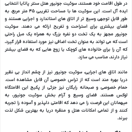
در طول
اقامت
خود هستند،
سوئیت جونیور هتل سنتر پاتایا
انتخابی
ایده آل
است. این
سوئیت ها
با مساحت تقریبی
۴۵ متر مربع
، به
طور قابل توجهی
وسیع تر
از
اتاق های استاندارد
و
اجرایی
هستند و
فضای بیشتری
برای
استراحت
و
تفریح
ارائه می دهند.
سوئیت
جونیور
مجهز به
یک تخت دو نفره بزرگ
به همراه
یک مبل راحتی
است که می تواند به عنوان
تخت اضافی
نیز مورد استفاده قرار گیرد،
که آن را برای
خانواده های کوچک
یا
زوج هایی
که به
فضای بیشتر
نیاز دارند، مناسب می سازد.
مانند
اتاق های اجرایی
،
سوئیت جونیور
نیز از
چشم انداز بی نظیر
دریا
بهره مند است که از
تراس خصوصی
آن قابل مشاهده است.
حمام خصوصی
و
صبحانه رایگان
نیز جزئی از
پکیج
این
اقامتگاه
لوکس
هستند.
فضای وسیع
و
آرام بخش سوئیت جونیور
، به
میهمانان
این فرصت را می دهد که
اقامتی دلپذیر
و
آسوده
را تجربه
کنند و از تمامی
امکانات هتل
و
منظره دریا
به بهترین شکل لذت
ببرند.