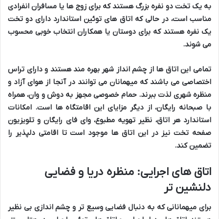
به
یک تخت دو نفره بزرگ
هستند که برای
زوج ها
یا
مسافران انفرادی
مناسب است، در حالی که
اتاق های توئین استاندارد
دارای
دو تخت
یک نفره
هستند که برای
دوستان
یا
همکاران
انتخاب خوبی محسوب
می شوند.
تمامی این
اتاق ها
از
چشم انداز شهر
بهره مند هستند و دارای
تراس
اختصاصی می باشند که میهمانان می توانند در آنجا از
هوای آزاد
و
منظره شهری
لذت ببرند.
حمام خصوصی
مجهز به
دوش
و
وان
، همراه
با
صبحانه رایگان
، از دیگر
مزایای
این
اقامتگاه ها
است.
امکانات
استاندارد
هر اتاق، نظیر
تهویه مطبوع
،
وای فای رایگان
و
تلویزیون
صفحه تخت
نیز در این
اتاق ها
موجود است تا
اقامتی دلپذیر
را
تضمین کند.
اتاق های اجرایی: منظره دریا و فضایی
دلنشین تر
برای
میهمانانی
که به دنبال
فضایی وسیع تر
و
چشم اندازی بی نظیر