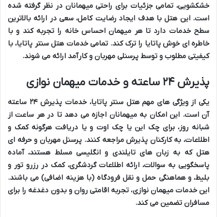
خشکشویی
، تمامی جزئیات برای
راحتی میهمانان
در نظر گرفته شده
است. این هتل با هدف ایجاد
رضایت کامل
، سعی در ارائه
بالاترین
سطح خدمات
دارد تا هر میهمان
احساس خانه
را تجربه کند و با
خاطره ای خوش
پاتایا را ترک کند. تمامی
خدمات هتل سنتر پاتایا
، با
کیفیتی مطلوب
و توسط
پرسنلی مهربان
و
کارآمد
ارائه می شوند.
پذیرش ۲۴ ساعته و خدمات میهمان نوازی
یکی از ویژگی های مهم
هتل سنتر پاتایا
،
خدمات پذیرش ۲۴ ساعته
آن است. این امکان به
میهمانان
اجازه می دهد تا در هر ساعت از
شبانه روز، برای
چک این
یا
چک اوت
و یا دریافت هرگونه
کمک و
اطلاعات
، به
کارکنان پذیرش
مراجعه کنند.
پرسنل مهربان
و
حرفه ای
هتل
که به زبان های
تایلندی و انگلیسی
مسلط هستند، آماده
پاسخگویی به سوالات، ارائه
اطلاعات گردشگری
، کمک در
رزرو تور و
بلیط
، و هماهنگی
حمل و نقل فرودگاه
(با
هزینه اضافی
) می باشند.
این
خدمات میهمان نوازی
،
تجربه اقامتی روان
و
بدون دغدغه
را برای
مسافران
تضمین می کند.