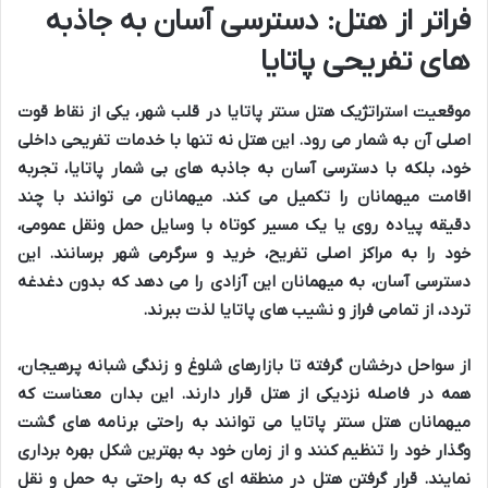
فراتر از هتل: دسترسی آسان به جاذبه
های تفریحی پاتایا
موقعیت استراتژیک هتل سنتر پاتایا
در
قلب شهر
، یکی از
نقاط قوت
اصلی آن به شمار می رود. این هتل نه تنها با
خدمات تفریحی داخلی
خود، بلکه با
دسترسی آسان
به
جاذبه های بی شمار پاتایا
،
تجربه
اقامت
میهمانان را تکمیل می کند. میهمانان می توانند با
چند
دقیقه پیاده روی
یا یک
مسیر کوتاه
با وسایل حمل ونقل عمومی،
خود را به
مراکز اصلی تفریح
،
خرید
و
سرگرمی
شهر برسانند. این
دسترسی آسان، به میهمانان این آزادی را می دهد که بدون دغدغه
تردد
، از تمامی
فراز و نشیب های پاتایا
لذت ببرند.
از
سواحل درخشان
گرفته تا
بازارهای شلوغ
و
زندگی شبانه پرهیجان
،
همه در
فاصله نزدیکی
از هتل قرار دارند. این بدان معناست که
میهمانان هتل سنتر پاتایا
می توانند به راحتی برنامه های
گشت
وگذار
خود را تنظیم کنند و از زمان خود به بهترین شکل بهره برداری
نمایند. قرار گرفتن هتل در منطقه ای که به راحتی به
حمل و نقل