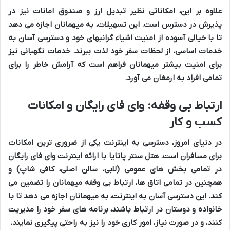
علاوه بر این،
امکاناتی
نظیر
تبدیل ارز
و
صندوق امانات
نیز در
پذیرش
در دسترس است. این
تسهیلات
، به میهمانان اجازه می دهد
تا با خیالی آسوده از
امنیت اشیاء گرانبهای
خود و
دسترسی آسان
به
خدمات اساسی
، از
لحظات سفر
خود لذت ببرند.
خدمات نگهبانی
نیز
برای
امنیت بیشتر
میهمانان فراهم است که
آرامش خاطر
را برای
تمامی افراد به ارمغان می آورد.
ارتباط بی وقفه: وای فای رایگان و امکانات
کسب و کار
در
دنیای امروز
،
دسترسی به اینترنت
یکی از
ضروری ترین امکانات
برای
مسافران
است.
هتل سنتر پاتایا
با ارائه
اینترنت وای فای رایگان
در
تمامی بخش های عمومی
(لابی، سالن اصلی، کافی شاپ) و
همچنین در
تمامی اتاق ها
،
ارتباط بی وقفه
میهمانان را تضمین می
کند. این
دسترسی آسان
به
اینترنت
، به میهمانان اجازه می دهد تا با
خانواده و دوستان
در ارتباط باشند،
برنامه های سفر
خود را مدیریت
کنند، و در صورت نیاز،
امور کاری
خود را نیز به راحتی پیگیری نمایند.