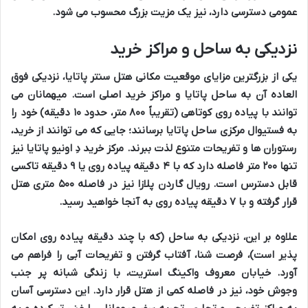
عمومی
دسترسی دارد، نیز یک مزیت بزرگ محسوب می شود.
نزدیکی به ساحل و مراکز خرید
یکی از بزرگترین مزایای
موقعیت مکانی هتل سنتر پاتایا
،
نزدیکی فوق
العاده
آن به
ساحل پاتایا
و
مراکز خرید اصلی
است. میهمانان می
توانند با
پیاده روی کوتاهی
(تقریباً ۸۰۰ متر، حدود ۱۰ دقیقه) خود را
به
فستیوال مرکزی ساحل پاتایا
برسانند؛ جایی که می توانند از
خرید
،
رستوران ها
و
تفریحات متنوع
لذت ببرند.
مرکز خرید دِ اونیو پاتایا
نیز
تنها ۲۰۰ متر فاصله دارد که با ۴ دقیقه پیاده روی یا ۹ دقیقه تاکسی
قابل دسترس است.
رویال گاردن پلازا
نیز در فاصله ۵۰۰ متری هتل
قرار گرفته و با ۷ دقیقه پیاده روی به آنجا خواهید رسید.
علاوه بر این،
نزدیکی به ساحل
(که با چند دقیقه پیاده روی امکان
پذیر است)، فرصت
شنا
،
آفتاب گرفتن
و
تفریحات آبی
را فراهم می
آورد.
خیابان معروف واکینگ استریت
، با
زندگی شبانه پر جنب
وجوش
خود، نیز در
فاصله کمی
از هتل قرار دارد. این
دسترسی آسان