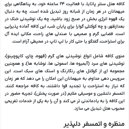
کافه هتل سنتر پاتایا
، با فعالیت
۲۴ ساعته
خود، به پناهگاهی برای
میهمانان در هر زمان از شبانه روز تبدیل شده است. چه به دنبال
یک
قهوه انرژی بخش
در صبح زود باشید، چه یک
نوشیدنی خنک
در
بعدازظهر، و چه
کوکتلی
گوارا برای
پایان شب
، این کافه آماده پذیرایی
است. فضایی
گرم و صمیمی
با
صندلی های راحت
، مکانی
ایده آل
برای
استراحت
،
گفتگو
یا حتی
کار با لپ تاپ
در محیطی
آرام
است.
منوی
کافه
شامل انواع
نوشیدنی های گرم
(قهوه، چای، کاپوچینو)،
نوشیدنی های سرد
(آبمیوه ها، اسموتی ها، نوشابه ها)، و همچنین
مجموعه ای از
کوکتل های رنگارنگ
و
اسنک های سبک
است. این
سرویس دهی مداوم
، به میهمانان این امکان را می دهد که هر زمان
که نیاز به استراحت یا تجدید قوا داشتند، به کافه مراجعه کنند.
اتمسفر دلنشین
و
موسیقی ملایم
(در صورت پخش)، تجربه حضور در
این کافه را به یادماندنی تر می کند و آن را به یکی از
خدمات تفریحی
محبوب هتل تبدیل می سازد.
منظره و اتمسفر دلپذیر