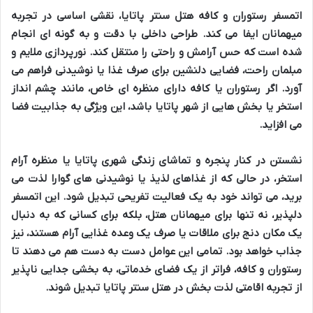
اتمسفر
رستوران و کافه هتل سنتر پاتایا
، نقشی اساسی در
تجربه
میهمانان
ایفا می کند. طراحی داخلی با دقت و به گونه ای انجام
شده است که
حس آرامش
و
راحتی
را منتقل کند.
نورپردازی ملایم
و
مبلمان راحت
، فضایی
دلنشین
برای
صرف غذا
یا
نوشیدنی
فراهم می
آورد. اگر
رستوران یا کافه
دارای
منظره ای خاص
، مانند چشم انداز
استخر
یا بخش هایی از
شهر پاتایا
باشد، این ویژگی به
جذابیت
فضا
می افزاید.
نشستن در کنار پنجره و تماشای
زندگی شهری پاتایا
یا منظره
آرام
استخر
، در حالی که از
غذاهای لذیذ
یا
نوشیدنی های گوارا
لذت می
برید، می تواند خود به یک
فعالیت تفریحی
تبدیل شود. این
اتمسفر
دلپذیر
، نه تنها برای میهمانان هتل، بلکه برای کسانی که به دنبال
یک
مکان دنج
برای
ملاقات
یا
صرف یک وعده غذایی آرام
هستند، نیز
جذاب خواهد بود. تمامی این عوامل دست به دست هم می دهند تا
رستوران و کافه
، فراتر از یک فضای خدماتی، به
بخشی جدایی ناپذیر
از
تجربه اقامتی لذت بخش
در
هتل سنتر پاتایا
تبدیل شوند.