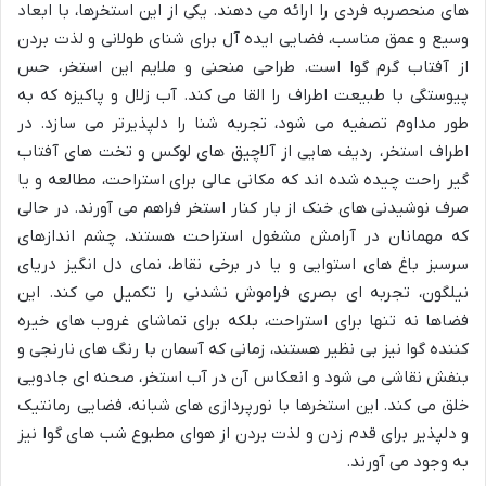
های منحصربه فردی را ارائه می دهند. یکی از این استخرها، با ابعاد
وسیع و عمق مناسب، فضایی ایده آل برای شنای طولانی و لذت بردن
از آفتاب گرم گوا است. طراحی منحنی و ملایم این استخر، حس
پیوستگی با طبیعت اطراف را القا می کند. آب زلال و پاکیزه که به
طور مداوم تصفیه می شود، تجربه شنا را دلپذیرتر می سازد. در
اطراف استخر، ردیف هایی از آلاچیق های لوکس و تخت های آفتاب
گیر راحت چیده شده اند که مکانی عالی برای استراحت، مطالعه و یا
صرف نوشیدنی های خنک از بار کنار استخر فراهم می آورند. در حالی
که مهمانان در آرامش مشغول استراحت هستند، چشم اندازهای
سرسبز باغ های استوایی و یا در برخی نقاط، نمای دل انگیز دریای
نیلگون، تجربه ای بصری فراموش نشدنی را تکمیل می کند. این
فضاها نه تنها برای استراحت، بلکه برای تماشای غروب های خیره
کننده گوا نیز بی نظیر هستند، زمانی که آسمان با رنگ های نارنجی و
بنفش نقاشی می شود و انعکاس آن در آب استخر، صحنه ای جادویی
خلق می کند. این استخرها با نورپردازی های شبانه، فضایی رمانتیک
و دلپذیر برای قدم زدن و لذت بردن از هوای مطبوع شب های گوا نیز
به وجود می آورند.