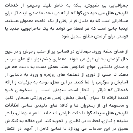
جغرافیایی بی نظیرش، بلکه به خاطر طیف وسیعی از
خدمات
تفریحی هتل سی دید دی گوا
که ارائه می دهد، مقصدی ایده آل برای
مسافرانی است که به دنبال فراتر رفتن از یک اقامت معمولی هستند.
اینجا جایی است که هر لحظه می تواند به یک ماجراجویی جدید یا
فرصتی برای آرامش مطلق تبدیل شود.
از همان لحظه ورود، مهمانان در فضایی پر از جنب وجوش و در عین
حال آرامش بخش غرق می شوند. معماری چشم نواز، باغ های سرسبز
و صدای دلنشین امواج اقیانوس هند، همگی دست به دست هم می
دهند تا حسی از دوری از دغدغه های روزمره و ورود به دنیایی از
آسایش و سرگرمی را القا کنند. در این هتل، توجه به جزئیات و ارائه
خدماتی که فراتر از انتظار است، ستودنی است. از استخرهای خیره
کننده گرفته تا اسپای آرامش بخش، زمین های ورزشی هیجان انگیز،
و مجموعه ای از رستوران ها و کافه های دلپذیر، تمامی
امکانات
تفریحی هتل سیداد گوا
با دقت طراحی شده اند تا هر میهمانی، با هر
سلیقه و نیازی، لحظات بی نظیری را تجربه کند. این مقاله به کنکاش
عمیق در این خدمات می پردازد تا نمایی کامل از آنچه در انتظار