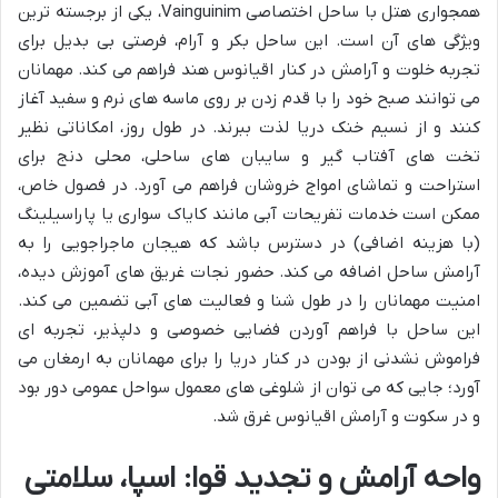
همجواری هتل با ساحل اختصاصی Vainguinim، یکی از برجسته ترین
ویژگی های آن است. این ساحل بکر و آرام، فرصتی بی بدیل برای
تجربه خلوت و آرامش در کنار اقیانوس هند فراهم می کند. مهمانان
می توانند صبح خود را با قدم زدن بر روی ماسه های نرم و سفید آغاز
کنند و از نسیم خنک دریا لذت ببرند. در طول روز، امکاناتی نظیر
تخت های آفتاب گیر و سایبان های ساحلی، محلی دنج برای
استراحت و تماشای امواج خروشان فراهم می آورد. در فصول خاص،
ممکن است خدمات تفریحات آبی مانند کایاک سواری یا پاراسیلینگ
(با هزینه اضافی) در دسترس باشد که هیجان ماجراجویی را به
آرامش ساحل اضافه می کند. حضور نجات غریق های آموزش دیده،
امنیت مهمانان را در طول شنا و فعالیت های آبی تضمین می کند.
این ساحل با فراهم آوردن فضایی خصوصی و دلپذیر، تجربه ای
فراموش نشدنی از بودن در کنار دریا را برای مهمانان به ارمغان می
آورد؛ جایی که می توان از شلوغی های معمول سواحل عمومی دور بود
و در سکوت و آرامش اقیانوس غرق شد.
واحه آرامش و تجدید قوا: اسپا، سلامتی