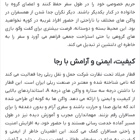
حریم خصوصی خود را در طول سفر حفظ کنند و اعضای گروه یا
خانواده در کنار یکدیگر باشند. دیگر نگران جدا شدن از همسفران در
واگن های مختلف یا ناراحتی از حضور افراد غریبه در کوپه نخواهید
بود. این محیط بسته و دوستانه، فرصت بیشتری برای گفت وگو، بازی
های گروهی یا حتی استراحت جمعی فراهم می آورد و سفر را به
خاطره ای دلنشین تر تبدیل می کند.
کیفیت، ایمنی و آرامش با رجا
قطار میلاد تحت نظارت شرکت حمل و نقل ریلی رجا فعالیت می کند
که نامی شناخته شده و معتبر در صنعت ریلی ایران است. این قطار
با داشتن درجه سه ستاره و واگن های درجه A، استانداردهای بالایی
از کیفیت و ایمنی را ارائه می دهد. واگن ها به گونه ای طراحی شده
اند که عایق صدا و حرارت باشند و سفری آرام و بدون دغدغه را برای
مسافران رقم بزنند. مهمانداران مجرب و آموزش دیده نیز در طول
مسیر آماده خدمت رسانی هستند و با حضور خود، به افزایش امنیت
و راحتی مسافران کمک می کنند. این اطمینان خاطر از ایمنی و
کیفیت، به ویژه در سفرهای طولانی، اهمیت بسزایی دارد و آرامش