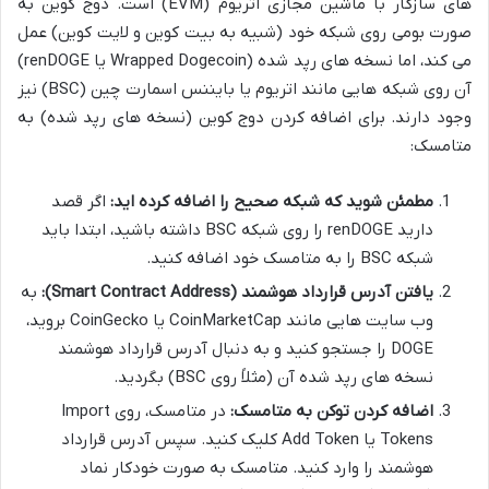
های سازگار با ماشین مجازی اتریوم (EVM) است. دوج کوین به
صورت بومی روی شبکه خود (شبیه به بیت کوین و لایت کوین) عمل
می کند، اما نسخه های رپد شده (Wrapped Dogecoin یا renDOGE)
آن روی شبکه هایی مانند اتریوم یا بایننس اسمارت چین (BSC) نیز
وجود دارند. برای اضافه کردن دوج کوین (نسخه های رپد شده) به
متامسک:
مطمئن شوید که شبکه صحیح را اضافه کرده اید:
اگر قصد
دارید renDOGE را روی شبکه BSC داشته باشید، ابتدا باید
شبکه BSC را به متامسک خود اضافه کنید.
یافتن آدرس قرارداد هوشمند (Smart Contract Address):
به
وب سایت هایی مانند CoinMarketCap یا CoinGecko بروید،
DOGE را جستجو کنید و به دنبال آدرس قرارداد هوشمند
نسخه های رپد شده آن (مثلاً روی BSC) بگردید.
اضافه کردن توکن به متامسک:
در متامسک، روی Import
Tokens یا Add Token کلیک کنید. سپس آدرس قرارداد
هوشمند را وارد کنید. متامسک به صورت خودکار نماد