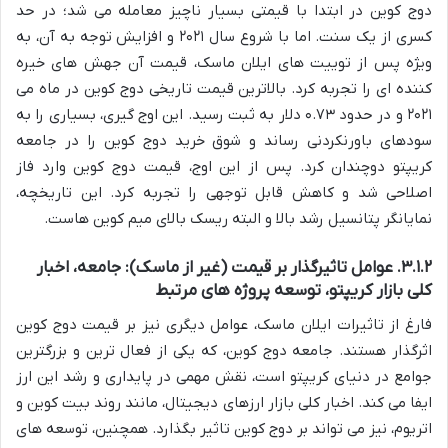
دوج کوین در ابتدا با قیمتی بسیار ناچیز معامله می شد؛ در حد
کسری از یک سنت. اما با شروع سال ۲۰۲۱ و افزایش توجه به آن، به
ویژه پس از توییت های ایلان ماسک، قیمت آن جهش های خیره
کننده ای را تجربه کرد. بالاترین قیمت تاریخی دوج کوین در ماه می
۲۰۲۱ و در حدود ۰.۷۳ دلار به ثبت رسید. این اوج گیری، بسیاری را به
سودهای باورنکردنی رساند و شوق خرید دوج کوین را در جامعه
کریپتو دوچندان کرد. پس از این اوج، قیمت دوج کوین وارد فاز
اصلاحی شد و کاهش قابل توجهی را تجربه کرد. این تاریخچه،
نمایانگر پتانسیل رشد بالا و البته ریسک بالای میم کوین هاست.
۳.۱.۲. عوامل تاثیرگذار بر قیمت (غیر از ماسک): جامعه، اخبار
کلی بازار کریپتو، توسعه پروژه های مرتبط
فارغ از تاثیرات ایلان ماسک، عوامل دیگری نیز بر قیمت دوج کوین
اثرگذار هستند. جامعه دوج کوین، که یکی از فعال ترین و بزرگترین
جوامع در دنیای کریپتو است، نقش مهمی در پایداری و رشد این ارز
ایفا می کند. اخبار کلی بازار ارزهای دیجیتال، مانند روند بیت کوین و
اتریوم، نیز می تواند بر دوج کوین تاثیر بگذارد. همچنین، توسعه های