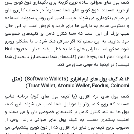
کیف پول های صرافی، ساده ترین گزینه برای نگهداری دوج کوین پس
از خرید هستند. دوج کوین های شما مستقیماً در حساب کاربری تان
در صرافی نگهداری می شوند. مزیت اصلی این روش، سهولت استفاده
و دسترسی سریع به دارایی ها برای خرید و فروش است. با این حال،
عیب بزرگ آن این است که شما کنترل کامل بر کلیدهای خصوصی
خود ندارید. به این معنی که اگر صرافی هک شود یا با مشکلی روبرو
شود، ممکن است دارایی های شما به خطر بیفتد. عبارت معروف Not
your keys, not your crypto (کلیدهای شما نیست، ارز دیجیتال شما
نیست) در اینجا به خوبی صدق می کند.
۵.۱.۲. کیف پول های نرم افزاری (Software Wallets): (مثل
Trust Wallet, Atomic Wallet, Exodus, Coinomi)
کیف پول های نرم افزاری (یا کیف پول های گرم) برنامه هایی
هستند که روی کامپیوتر یا موبایل شما نصب می شوند. این کیف
پول ها به شما کنترل کامل بر کلیدهای خصوصی تان را می دهند و
امنیت بیشتری نسبت به کیف پول های صرافی دارند. برخی از
محبوب ترین کیف پول های نرم افزاری که از دوج کوین پشتیبانی می