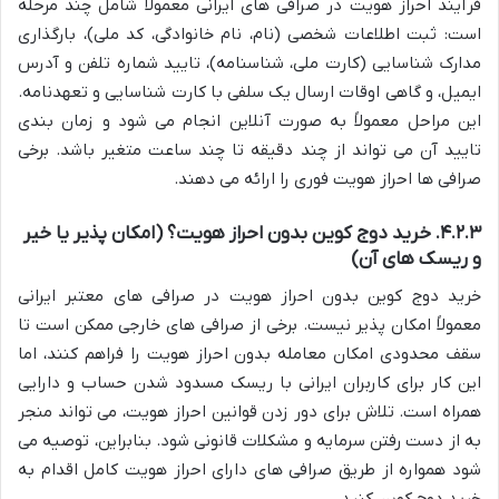
فرآیند احراز هویت در صرافی های ایرانی معمولاً شامل چند مرحله
است: ثبت اطلاعات شخصی (نام، نام خانوادگی، کد ملی)، بارگذاری
مدارک شناسایی (کارت ملی، شناسنامه)، تایید شماره تلفن و آدرس
ایمیل، و گاهی اوقات ارسال یک سلفی با کارت شناسایی و تعهدنامه.
این مراحل معمولاً به صورت آنلاین انجام می شود و زمان بندی
تایید آن می تواند از چند دقیقه تا چند ساعت متغیر باشد. برخی
صرافی ها احراز هویت فوری را ارائه می دهند.
۴.۲.۳. خرید دوج کوین بدون احراز هویت؟ (امکان پذیر یا خیر
و ریسک های آن)
خرید دوج کوین بدون احراز هویت در صرافی های معتبر ایرانی
معمولاً امکان پذیر نیست. برخی از صرافی های خارجی ممکن است تا
سقف محدودی امکان معامله بدون احراز هویت را فراهم کنند، اما
این کار برای کاربران ایرانی با ریسک مسدود شدن حساب و دارایی
همراه است. تلاش برای دور زدن قوانین احراز هویت، می تواند منجر
به از دست رفتن سرمایه و مشکلات قانونی شود. بنابراین، توصیه می
شود همواره از طریق صرافی های دارای احراز هویت کامل اقدام به