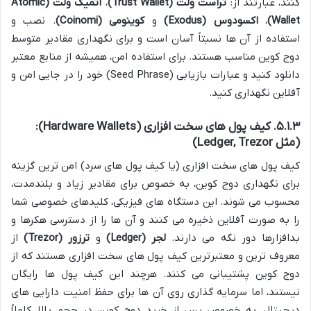
کنند، عبارتند از:
تراست ولت (Trust Wallet)
،
اتمیک ولت (Atomic
Wallet)
،
اکسودوس (Exodus)
و
کوینومی (Coinomi)
. نصب و
استفاده از آن ها نسبتاً آسان است و برای نگهداری مقادیر متوسط
دوج کوین مناسب هستند. برای استفاده امن، همیشه از منابع معتبر
دانلود کنید و عبارات بازیابی (Seed Phrase) خود را در جایی امن و
آفلاین نگهداری کنید.
۵.۱.۳. کیف پول های سخت افزاری (Hardware Wallets):
(مثل Ledger, Trezor)
کیف پول های سخت افزاری (یا کیف پول های سرد) امن ترین گزینه
برای نگهداری دوج کوین، به خصوص برای مقادیر زیاد و بلندمدت،
محسوب می شوند. این دستگاه های فیزیکی، کلیدهای خصوصی شما
را به صورت آفلاین ذخیره می کنند و آن ها را از دسترسی هکرها و
بدافزارها دور نگه می دارند.
لجر (Ledger)
و
ترزور (Trezor)
از
معروف ترین و معتبرترین کیف پول های سخت افزاری هستند که از
دوج کوین پشتیبانی می کنند. هرچند این کیف پول ها رایگان
نیستند، اما سرمایه گذاری روی آن ها برای حفظ امنیت دارایی های
دیجیتال، به خصوص پس از خرید دوج کوین در حجم بالا، کاملاً