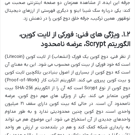
جرقه این ایده، از مشاهده همزمان دو صفحه اینترنتی صحبت می
کند: یکی درباره سگ شیبا اینو و دیگری فهرستی از ارزهای دیجیتال
نوظهور. همین ترکیب، جرقه خلق دوج کوین را در ذهنش زد.
۱.۲. ویژگی های فنی: فورکی از لایت کوین،
الگوریتم Scrypt، عرضه نامحدود
از نظر فنی، دوج کوین یک فورک (انشعاب) از لایت کوین (Litecoin)
است که خود فورکی از بیت کوین محسوب می شود. این به معنای آن
است که دوج کوین از بسیاری از اصول بنیادین بلاکچین لایت کوین
و بیت کوین پیروی می کند. الگوریتم اثبات کار (Proof-of-Work)
دوج کوین از نوع Scrypt است که آن را از الگوریتم SHA-256 بیت
کوین متمایز می کند. یکی از ویژگی های مهم دوج کوین، عرضه
نامحدود آن است. در حالی که بیت کوین دارای سقف ۲۱ میلیون
واحدی است، دوج کوین چنین محدودیتی ندارد و به طور مداوم
واحدهای جدیدی از آن استخراج می شود. این موضوع، هم می تواند
به پایداری شبکه کمک کند و هم در بلندمدت بر ارزش هر واحد
تاثیر بگذارد. سرعت ایجاد بلوک در دوج کوین بسیار بالا و حدود یک