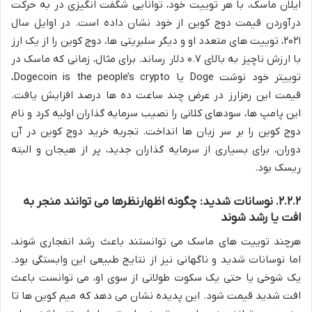
ایلان ماسک، با هر توییت خود، توانایی شگفت انگیزی در به حرکت
درآوردن قیمت دوج کوین از خود نشان داده است. در اوایل سال
۲۰۲۱، توییت های متعدد او و دیگر سلبریتی ها، دوج کوین را از یک ارز
با ارزش ناچیز به بالای ۰.۷ دلار رساند. برای مثال، زمانی که ماسک در
توییتر خود نوشت Doge یا Dogecoin is the people’s crypto،
قیمت این رمزارز در عرض چند ساعت ده ها درصد افزایش یافت.
این پامپ ها، سودهای کلانی را نصیب سرمایه گذاران اولیه کرد و نام
دوج کوین را بر سر زبان ها انداخت. تجربه خرید دوج کوین در آن
دوران، برای بسیاری از سرمایه گذاران جدید، پر از هیجان و البته
ریسک بود.
۲.۲.۲. نوسانات شدید: چگونه اظهارنظرها می توانند منجر به
افت یا رشد شوند
هرچند توییت های ماسک می توانستند باعث رشد انفجاری شوند،
اما نوسانات شدید و ناگهانی نیز از نتایج طبیعی این وابستگی بود.
یک شوخی یا حتی یک سکوت طولانی از سوی او، می توانست باعث
افت شدید قیمت شود. این پدیده نشان می دهد که میم کوین ها تا