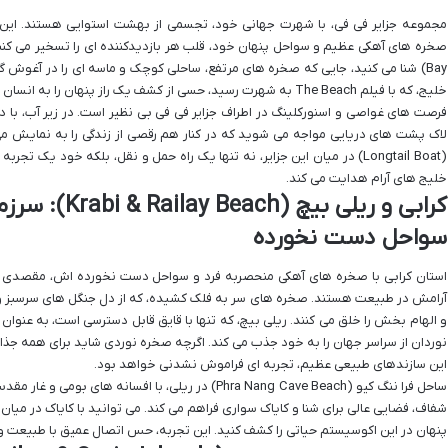
مجموعه جزایر فی فی، با شهرت جهانی خود، تجسمی از بهشت استوایی هستند. این جزا
Bay) شنا می کنید، جایی که صخره های مرتفع، ساحلی کوچک و ماسه ای را در آغوش گ
خلیج، که با فیلم The Beach به شهرت رسید، حسی از کشف یک راز پنهان را به انسان می دهد.
فرصت های غواصی و اسنورکلینگ در اطراف جزایر فی فی بی نظیر است. در زیر آب، با د
لاک پشت های دریایی مواجه می شوید که در کنار هم رقصی از زندگی را به نمایش می گ
(Longtail Boat) در میان این جزایر، نه تنها یک راه حمل و نقل، بلکه خود یک
خلیج های آرام هدایت می کند.
کرابی و ریلی بی
سواحل دست نخورده
استان کرابی با صخره های آهکی منحصربه فرد و سواحل دست نخورده اش، مقصدی رو
آرامش در طبیعت هستند. صخره های سر به فلک کشیده، که از دل جنگل های سرسبز و آ
و الهام بخش را خلق می کنند. ریلی بیچ، که تنها با قایق قابل دسترسی است، به عنو
نوردان از سراسر جهان را به خود جذب می کند. اگرچه صخره نوردی شاید برای همه جذا
این سازندهای طبیعی عظیم، تجربه ای فراموش نشدنی خواهد بود.
ساحل فرا ننگ کیو (Phra Nang Cave Beach) در ریلی، با اف
شفاف، فضایی عالی برای شنا و کایاک سواری فراهم می کند. می توانید با کایاک در میا
پنهان در این اکوسیستم حیاتی را کشف کنید. این تجربه، حس اتصال عمیق با طبیعت و آر