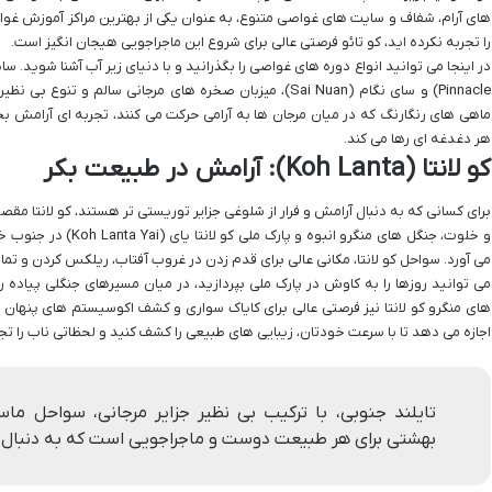
های آرام، شفاف و سایت های غواصی متنوع، به عنوان یکی از بهترین مراکز آموزش غوا
را تجربه نکرده اید، کو تائو فرصتی عالی برای شروع این ماجراجویی هیجان انگیز است.
Pinnacle) و سای نگام (Sai Nuan)، میزبان صخره های مرجانی سال
ماهی های رنگارنگ که در میان مرجان ها به آرامی حرکت می کنند، تجربه ای آرامش ب
هر دغدغه ای رها می کند.
کو لانتا (Koh Lanta): آرامش در طبیعت بکر
برای کسانی که به دنبال آرامش و فرار از شلوغی جزایر توریستی تر هستند، کو لانتا مقص
و خلوت، جنگل های منگرو ان
می آورد. سواحل کو لانتا، مکانی عالی برای قدم زدن در غروب آفتاب، ریلکس کردن و تما
می توانید روزها را به کاوش در پارک ملی بپردازید، در میان مسیرهای جنگلی پیاده
های منگرو کو لانتا نیز فرصتی عالی برای کایاک سواری و کشف اکوسیستم های پنهان د
اجازه می دهد تا با سرعت خودتان، زیبایی های طبیعی را کشف کنید و لحظاتی ناب را تجر
تایلند جنوبی، با ترکیب بی نظیر جزایر مرجانی، سواحل ما
بهشتی برای هر طبیعت دوست و ماجراجویی است که به دنبا