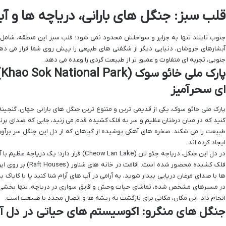
قلب سبز: جنگل های بارانی، دریاچه ها و آب
جنوب تایلند تنها به جزایر و سواحلش محدود نمی شود؛ قلب سبز این منطقه، شامل ج
آبشارهای خروشان، دنیایی دیگر از شگفتی های طبیعی را پیش روی شما قرار می د
جنوبی، تجربه ای متفاوت و عمیق تر از طبیعت گردی را وعده می دهد.
پ
ای سحرآمیز
پارک ملی خائو سوک، یکی از قدیمی ترین و متنوع ترین جنگل های بارانی جهان، گنجینه
کنید که در میان درختان عظیم و سر به فلک کشیده قدم می زنید، جایی که صدای پ
طبیعت را می شکند. صخره های آهکی پوشیده از گیاهان که از دل این جنگل سر برآورد
ایجاد کرده اند.
در دل این جنگل، دریاچه چئو لان (Cheow Lan Lake)
فلک کشیده محصور شده ا
ها با صدای مرغان دریایی بیدار شوید، به آرامی در آب های آرام شنا کنید یا با کایاک
در مسیرهای مشخص شده، تماشای حیات وحش و قایق سواری در دریاچه، تنها بخشی از
انجام داد. این مکان، مکانی برای بازگشت به ریشه ها و اتصال مجدد با طبیعت است.
جنگل های منگرو: اکوسیستم های حیاتی در دل آ