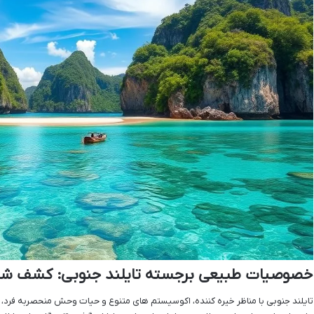
خصوصیات طبیعی برجسته تایلند جنوبی: کشف شگ
تایلند جنوبی با مناظر خیره کننده، اکوسیستم های متنوع و حیات وحش منحصربه فرد، 