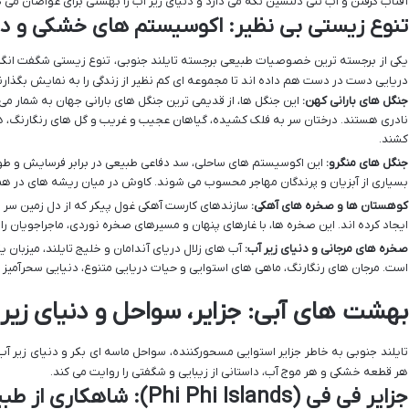
آفتاب گرفتن و آب تنی دلنشین نگه می دارد و دنیای زیر آب را بهشتی برای غواصان می ک
تنوع زیستی بی نظیر: اکوسیستم های خشکی و در
یکی از برجسته ترین خصوصیات طبیعی برجسته تایلند جنوبی، تنوع زیستی شگفت انگی
دریایی دست در دست هم داده اند تا مجموعه ای کم نظیر از زندگی را به نمایش بگذارن
جنگل های بارانی کهن:
این جنگل ها، از قدیمی ترین جنگل های بارانی جهان به شمار می
نادری هستند. درختان سر به فلک کشیده، گیاهان عجیب و غریب و گل های رنگارنگ، هر 
کشند.
جنگل های منگرو:
این اکوسیستم های ساحلی، سد دفاعی طبیعی در برابر فرسایش و طوف
بسیاری از آبزیان و پرندگان مهاجر محسوب می شوند. کاوش در میان ریشه های در هم 
کوهستان ها و صخره های آهکی:
سازندهای کارست آهکی غول پیکر که از دل زمین سر برآ
ایجاد کرده اند. این صخره ها، با غارهای پنهان و مسیرهای صخره نوردی، ماجراجویان ر
صخره های مرجانی و دنیای زیر آب:
آب های زلال دریای آندامان و خلیج تایلند، میزبان 
است. مرجان های رنگارنگ، ماهی های استوایی و حیات دریایی متنوع، دنیایی سحرآمیز ر
بهشت های آبی: جزایر، سواحل و دنیای زیر
تایلند جنوبی به خاطر جزایر استوایی مسحورکننده، سواحل ماسه ای بکر و دنیای زیر آ
هر قطعه خشکی و هر موج آب، داستانی از زیبایی و شگفتی را روایت می کند.
جزایر فی فی (Phi Phi Islands): شاهکاری از طبیعت