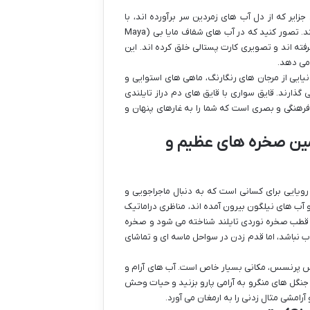
یر که از دل آب های زمردین سر برآورده اند، با
صخره های آهکی عظیم و سواحل پنهان خود، قلب هر بازدیدکننده ای را تسخیر می کنند. تصور کنید که در آب های شفاف مایا بی (Maya
رفته اند و تصویری کارت پستالی خلق کرده اند. این
نیایی از مرجان های رنگارنگ، ماهی های استوایی و
ذارند. قایق سواری با قایق های دم دراز تایلندی
 تجربه فرهنگی و بصری است که شما را به غارهای پنهان و
چ (Krabi & Railay Beach): سرزمین صخره های عظیم و
یایی برای کسانی است که به دنبال ماجراجویی و
ب های نیلگون بیرون آمده اند، مناظری دراماتیک
ان قطب صخره نوردی تایلند شناخته می شود و صخره
ب نباشد، اما قدم زدن در سواحل ماسه ای و تماشای
سانه های بومی و غار مقدس پرنسس، مکانی بسیار خاص است. آب های آرام و
ن جنگل های منگرو به آرامی پارو بزنید و حیات وحش
امشی مثال زدنی را به ارمغان می آورد.