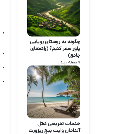
چگونه به روستای رویایی
پلور سفر کنیم؟ (راهنمای
جامع)
3 هفته پیش
خدمات تفریحی هتل
آندامان وایت بیچ ریزورت