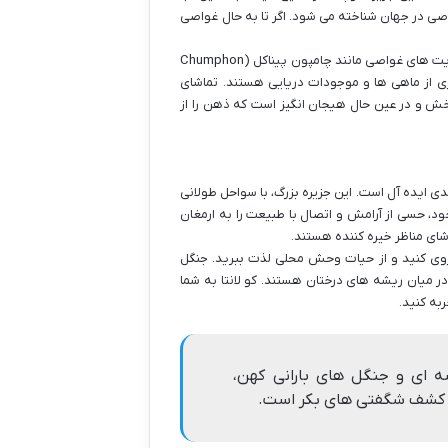
صی در جهان شناخته می شود. اگر تا به حال غواصی
در اینجا می توانید انواع دوره های غواصی را بگذرانید و با دنیای زیر آب آشنا شوید. سایت های غواصی مانند چامپون پیناکل (Chumphon
م و تنوع بی نظیری از ماهی ها و موجودات دریایی هستند. تماشای
خش و در عین حال هیجان انگیز است که ذهن را از
دی ایده آل است. این جزیره بزرگ، با سواحل طولانی
بوه و پارک ملی کو لانتا یای (Koh Lanta Yai) در جنوب خود، حسی از آرامش و اتصال با طبیعت را به ارمغان
شای مناظر خیره کننده هستند.
 روی کنید و از حیات وحش محلی لذت ببرید. جنگل
ر میان ریشه های درختان هستند. کو لانتا به شما
به کنید.
سه ای و جنگل های بارانی کهن،
ل کشف شگفتی های بکر است.