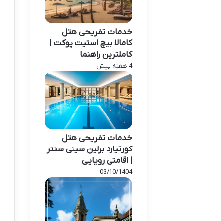
خدمات تفریحی هتل
کامالا بیچ استیت پوکت |
کاملترین راهنما
4 هفته پیش
خدمات تفریحی هتل
کورتیارد برلین سیتی سنتر
| اقامتی رویایی
03/10/1404