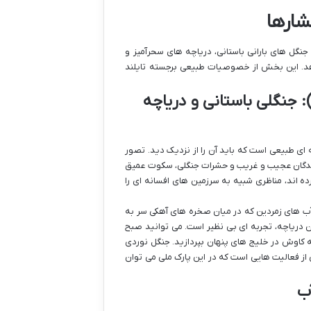
شارها
نگل های بارانی باستانی، دریاچه های سحرآمیز و
هد. این بخش از خصوصیات طبیعی برجسته تایلند
ارک ملی خائو سوک (Khao Sok National Park): جنگلی باستانی و دریاچه
 ای طبیعی است که باید آن را از نزدیک دید. تصور
رندگان عجیب و غریب و حشرات جنگلی، سکوت عمیق
ه اند، مناظری شبیه به سرزمین های افسانه ای را
 قرار دارد؛ یک دریاچه عظیم با آب های زمردین که در میان صخره های آهکی سر به
ست. اقامت در خانه های شناور (Raft Houses) بر روی این دریاچه، تجربه ای بی نظیر است. می توانید صبح
 به کاوش در خلیج های پنهان بپردازید. جنگل نوردی
 فعالیت هایی است که در این پارک ملی می توان
ب