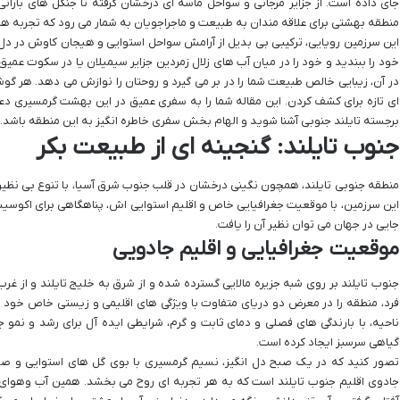
جای داده است. از جزایر مرجانی و سواحل ماسه ای درخشان گرفته تا جنگل های بار
منطقه بهشتی برای علاقه مندان به طبیعت و ماجراجویان به شمار می رود که تجربه ها
این سرزمین رویایی، ترکیبی بی بدیل از آرامش سواحل استوایی و هیجان کاوش در دل 
خود را ببندید و خود را در میان آب های زلال زمردین جزایر سیمیلان یا در سکوت عم
در آن، زیبایی خالص طبیعت شما را در بر می گیرد و روحتان را نوازش می دهد. هر گوشه
ای تازه برای کشف کردن. این مقاله شما را به سفری عمیق در این بهشت گرمسیری د
برجسته تایلند جنوبی آشنا شوید و الهام بخش سفری خاطره انگیز به این منطقه باشد.
جنوب تایلند: گنجینه ای از طبیعت بکر
منطقه جنوبی تایلند، همچون نگینی درخشان در قلب جنوب شرق آسیا، با تنوع بی نظیر
این سرزمین، با موقعیت جغرافیایی خاص و اقلیم استوایی اش، پناهگاهی برای اکوس
جایی در جهان می توان نظیر آن را یافت.
موقعیت جغرافیایی و اقلیم جادویی
جنوب تایلند بر روی شبه جزیره مالایی گسترده شده و از شرق به خلیج تایلند و از غرب
فرد، منطقه را در معرض دو دریای متفاوت با ویژگی های اقلیمی و زیستی خاص خود قر
ناحیه، با بارندگی های فصلی و دمای ثابت و گرم، شرایطی ایده آل برای رشد و نمو 
گیاهی سرسبز ایجاد کرده است.
تصور کنید که در یک صبح دل انگیز، نسیم گرمسیری با بوی گل های استوایی و صد
جادوی اقلیم جنوب تایلند است که به هر تجربه ای روح می بخشد. همین آب وهوای