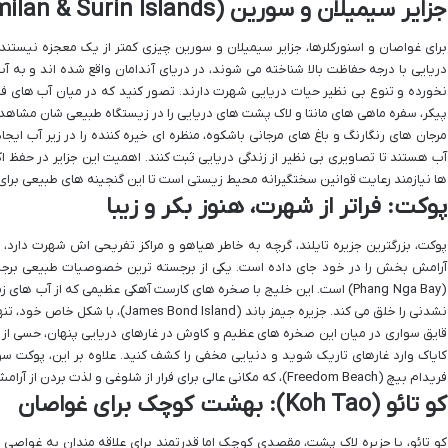
جزایر سیمیلان و سورین (Similan & Surin Islands): قلب غواصی تایلند
برای غواصان و اسنورکلرها، جزایر سیمیلان و سورین چیزی کمتر از یک معجزه نیستند.
دریایی با درجه حفاظت بالا شناخته می شوند، در دریای آندامان واقع شده اند و به
نخورده و تنوع بی نظیر حیات دریایی شهرت دارند. تصور کنید که در میان آب های 
پیکر، سفره ماهی های مانتا و لاک پشت های دریایی را در زیستگاه طبیعی شان مشاهده
مرجان های رنگارنگ و باغ های مرجانی باشکوه، منظره ای خیره کننده را در زیر آب ایجاد 
آب هستند تا تصاویری بی نظیر از زندگی دریایی ثبت کنند. اهمیت این جزایر در حفظ ا
ها نیازمند رعایت قوانین سختگیرانه محیط زیستی است تا این گنجینه های طبیعی برای
پوکت: فراتر از شهرت، هنوز بکر و زیبا
پوکت، بزرگترین جزیره تایلند، گرچه به خاطر هیاهو و مراکز تفریحی اش شهرت دارد،
آرامش بخش را در خود جای داده است. یکی از برجسته ترین خصوصیات طبیعی برجسته
(Phang Nga Bay) است. این خلیج با صخره های کارست آهکی عظیمی که از آب ه
نشدنی را خلق می کند. جزیره جیمز باند (James Bond Island)، با شکل خاص خود، تنها یکی از نقاط دیدنی این خلیج شگفت انگیز است.
قایق سواری در میان این صخره های عظیم و کاوش در غارهای دریایی پنهان، حسی از م
کایاک وارد غارهای تاریک شوید و دنیایی مخفی را کشف کنید. علاوه بر این، پوکت سواح
فریدام بیچ (Freedom Beach)، که مکانی عالی برای فرار از شلوغی و لذت بردن از آرامش طبیعت بکر است.
کو تائو (Koh Tao): بهشت کوچک برای غواصان
کو تائو، یا جزیره لاک پشت، مقصدی کوچک اما قدرتمند برای علاقه مندان به غواصی ا