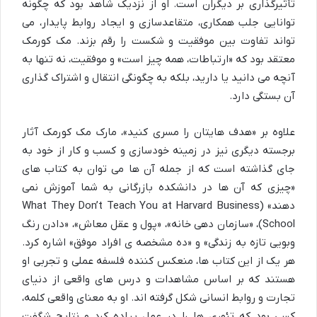
تأثیرگذاری بر دیگران است. او از نزدیک شاهد بود که چگونه
توانایی جلب همکاری، متقاعدسازی و ایجاد روابط پایدار، می
تواند تفاوت بین موفقیت و شکست را رقم بزند. مک کورمک
معتقد بود که «ارتباطات، همه چیز است» و موفقیت، نه تنها به
آنچه می دانید یا دارید، بلکه به چگونگی انتقال و اشتراک گذاری
آن بستگی دارد.
علاوه بر «هدف هایتان را مسری کنید»، مارک مک کورمک آثار
برجسته دیگری نیز در زمینه خودسازی و کسب و کار از خود به
جای گذاشته است که از جمله آن ها می توان به کتاب های
«چیزی که آن ها در دانشکده بازرگانی به شما آموزش نمی
دهند» (What They Don’t Teach You at Harvard Business
School)، «سازمان دهی خانه»، «پول و عقل معاش»، «دادن رنگ
وبویی تازه به زندگی» و «ده مشخصه ی افراد موفق» اشاره کرد.
هر یک از این کتاب ها، منعکس کننده فلسفه عملی و تجربی او
هستند که بر اساس مشاهدات و درس های واقعی از دنیای
تجارت و روابط انسانی شکل گرفته اند. او به معنای واقعی کلمه،
کسی بود که تئوری ها را در عمل پیاده کرد و نتایج شگفت