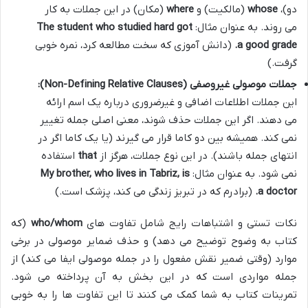
دو)،
whose
(مالکیت) و
where
(مکان) در این جملات به کار
می روند. به عنوان مثال:
got
who studied hard
The student
a good grade.
(دانش آموزی که سخت مطالعه کرد، نمره خوبی
گرفت.)
جملات موصولی غیروصفی (Non-Defining Relative Clauses):
این جملات اطلاعات اضافی و غیرضروری درباره یک اسم ارائه
می دهند. اگر این جملات حذف شوند، معنی اصلی جمله تغییر
نمی کند. همیشه بین دو کاما قرار می گیرند (یا یک کاما اگر در
انتهای جمله باشند). در این نوع جملات، هرگز از
that
استفاده
نمی شود. به عنوان مثال:
, is
who lives in Tabriz
My brother,
a doctor.
(برادرم که در تبریز زندگی می کند، پزشک است.)
نکات تستی و اشتباهات رایج شامل تفاوت های
who/whom
(که
کتاب به وضوح توضیح می دهد) و حذف ضمایر موصولی در برخی
موارد (وقتی ضمیر نقش مفعول را در جمله موصولی ایفا می کند) از
جمله مواردی است که در این بخش به آن پرداخته می شود.
تمرینات کتاب به شما کمک می کنند تا این تفاوت ها را به خوبی