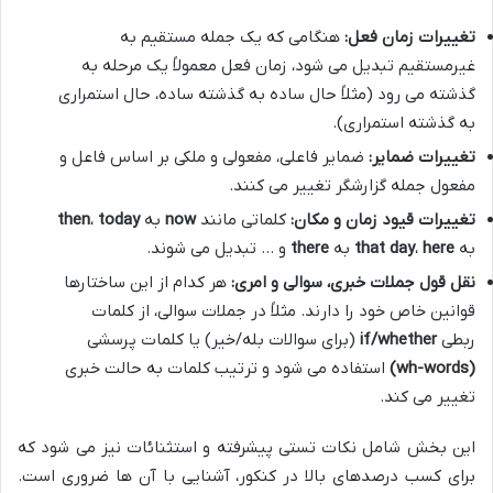
تغییرات زمان فعل:
هنگامی که یک جمله مستقیم به
غیرمستقیم تبدیل می شود، زمان فعل معمولاً یک مرحله به
گذشته می رود (مثلاً حال ساده به گذشته ساده، حال استمراری
به گذشته استمراری).
تغییرات ضمایر:
ضمایر فاعلی، مفعولی و ملکی بر اساس فاعل و
مفعول جمله گزارشگر تغییر می کنند.
تغییرات قیود زمان و مکان:
کلماتی مانند
now
به
today
،
then
به
here
،
that day
به
there
و … تبدیل می شوند.
نقل قول جملات خبری، سوالی و امری:
هر کدام از این ساختارها
قوانین خاص خود را دارند. مثلاً در جملات سوالی، از کلمات
ربطی
if/whether
(برای سوالات بله/خیر) یا کلمات پرسشی
(wh-words)
استفاده می شود و ترتیب کلمات به حالت خبری
تغییر می کند.
این بخش شامل نکات تستی پیشرفته و استثنائات نیز می شود که
برای کسب درصدهای بالا در کنکور، آشنایی با آن ها ضروری است.