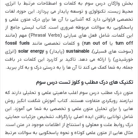
بخش واژگان درس سوم به کلمات و اصطلاحات مرتبط با انرژی،
محیط زیست، تکنولوژی و توسعه پایدار می پردازد. این حوزه، لغات
تخصصی فراوانی دارد که آشنایی با آن ها برای درک متون علمی و
پاسخگویی به سوالات مربوطه ضروری است. کتاب لیستی جامع از
این کلمات، شامل فعل های عبارتی (Phrasal Verbs) مهم (مانند
turn off
یا
run out of
) و کلمات تخصصی مانند
fossil fuels
(سوخت های فسیلی)،
sustainable
(پایدار) و
solar energy
(انرژی
خورشیدی) را ارائه می دهد. تاکید بر کاربرد این کلمات در بافت
جمله، به شما کمک می کند تا آن ها را به درستی درک و به کار ببرید.
تکنیک های درک مطلب و کلوز تست درس سوم
متون درک مطلب درس سوم اغلب ماهیتی علمی و تحلیلی دارند که
نیازمند رویکردی متفاوت هستند. کتاب آموزش شگفت انگیز روش
هایی را برای تحلیل متون علمی و تخصصی به شما می آموزد. این
شامل توانایی یافتن ایده اصلی پاراگراف، تشخیص جزئیات حمایتی،
درک روابط علت و معلولی و استنتاج از اطلاعات موجود در متن است.
مثال هایی از متون علمی کوتاه و نحوه پاسخگویی به سوالات مرتبط