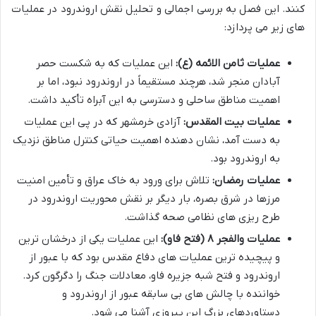
کنند. این فصل به بررسی اجمالی و تحلیل نقش اروندرود در عملیات
های زیر می پردازد:
عملیات ثامن الائمه (ع):
این عملیات که به شکست حصر
آبادان منجر شد، هرچند مستقیماً در اروندرود نبود، اما بر
اهمیت مناطق ساحلی و دسترسی به این آبراه تأکید داشت.
عملیات بیت المقدس:
آزادی خرمشهر که در پی این عملیات
به دست آمد، نشان دهنده اهمیت حیاتی کنترل مناطق نزدیک
به اروندرود بود.
عملیات رمضان:
تلاش برای ورود به خاک عراق و تأمین امنیت
مرزها در شرق بصره، بار دیگر بر نقش محوریت اروندرود در
طرح ریزی های نظامی صحه گذاشت.
عملیات والفجر ۸ (فتح فاو):
این عملیات یکی از درخشان ترین
و پیچیده ترین عملیات های دفاع مقدس بود که با عبور از
اروندرود و فتح شبه جزیره فاو، معادلات جنگ را دگرگون کرد.
خواننده با چالش های بی سابقه عبور از اروندرود و
دستاوردهای بزرگ این پیروزی آشنا می شود.