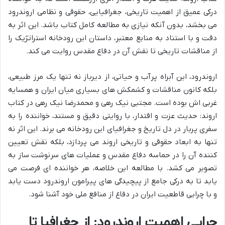
درکی عمیق از اهمیت تاریخی، جغرافیایی، حقوقی و نظامی اروندرود
می بخشد، بدون آنکه نیازی به مطالعه کامل کتاب باشد. این اثر به
دقت و با استناد به منابع معتبر، داستان این رودخانه استراتژیک را
از مناقشات تاریخی تا نقش آن در دفاع مقدس روایت می کند.
اروندرود، این آبراه پرآب و حیاتی، از دیرباز نه تنها یک مرز طبیعی،
بلکه کانون مناقشات و کشمکش های بسیاری میان ایران و همسایه
غربی اش بوده است. مجتبی نیک رهی و محمدرضا نیک رهی در کتاب
اروند: حدیث عزت و اقتدار، با روایتی دقیق و مستند، خواننده را به
سفری پربار در دل تاریخ و جغرافیای این رودخانه می برند. این اثر نه
تنها به ابعاد حقوقی و تاریخی اروند می پردازد، بلکه نقش تعیین
کننده آن را در حماسه دفاع مقدس و عملیات های سرنوشت ساز به
تصویر می کشد. با مطالعه این خلاصه، هر خواننده ای فرصت می
یابد تا به درکی جامع از پیچیدگی های پیرامون اروندرود دست یابد
و با چرایی قاطعیت ایران در دفاع از منافع ملی خود آشنا شود.
چرایی اهمیت اروندرود: از جغرافیا تا