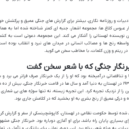
ادبیات و روزنامه نگاری، بیشتر برای گزارش های جنگی عمیق و پرکشش خو
ر عبوس کلاغ ها: مجموعه اشعار، جنبه ای کمتر شناخته شده اما به هما
ی این نویسنده لهستانی را آشکار می کند. این مجموعه، دعوتی است به کش
سطه رنج ها و مصائب انسانی در میدان های نبرد و انقلاب بوده است
ه در ریتم و وزن کلمات، با مخاطب سخن می گوید.
رنگار جنگی که با شعر سخن گفت
 تناقضاتی درآمیخته بود که او را از یک خبرنگار صرف فراتر می برد و ب
فیلسوفی شاهد بدل می ساخت. او در سال ۱۹۳۲ در لهستان به دنیا آمد و سال ها در قامت خبرنگار جنگی، بیش از ده 
ین را از نزدیک تجربه کرد. این تجربه زیسته، نه تنها سوژه های بی شماری ر
گاه و درکی عمیق از رنج بشری به او بخشید که در کلامش جاری بود.
ای اعمال شده توسط حکومت نظامی در لهستان، کاپوشچینسکی از سفر و گزارش گر
بسیاری پایان راه باشد، برای او آغازی دوباره بود. خبرنگار جنگی مشهور
ات، به ویژه شعر، پناه برد. این دوره، زمانی برای بازنگری و تأمل در تما