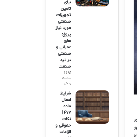
برای
تامین
تجهیزات
صنعتی
مورد نیاز
پروژه
های
عمرانی و
صنعتی
در نید
صنعت
15
ساعت
پیش
شرایط
اعمال
ماده
۴۷۷ |
نکات
ی
حقوقی و
ق
الزامات
ه