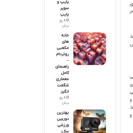
پایپ و
ی
سوپر
ر
پایپ
4 روز
پیش
خانه
،
های
ن
مکعبی
روتردام
–
راهنمای
کامل
ی
معماری
ی
شگفت
انگیز
ی
4 روز
و
پیش
،
بهترین
و
دوربین
ورزشی
سال: