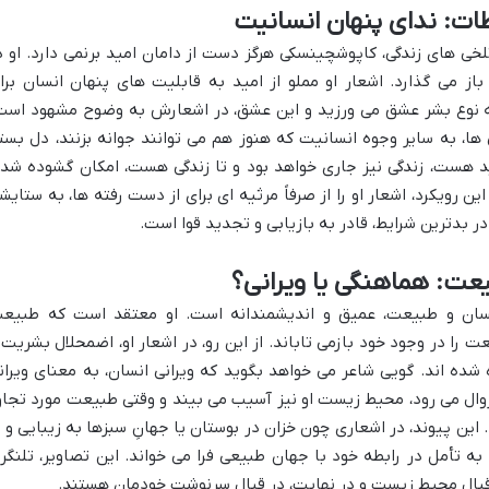
ات: ندای پنهان انسانیت
خی های زندگی، کاپوشچینسکی هرگز دست از دامان امید برنمی دارد. او د
ا باز می گذارد. اشعار او مملو از امید به قابلیت های پنهان انسان برا
به نوع بشر عشق می ورزید و این عشق، در اشعارش به وضوح مشهود است
 ها، به سایر وجوه انسانیت که هنوز هم می توانند جوانه بزنند، دل بست
مید هست، زندگی نیز جاری خواهد بود و تا زندگی هست، امکان گشوده شد
ن رویکرد، اشعار او را از صرفاً مرثیه ای برای از دست رفته ها، به ستایش
 بدترین شرایط، قادر به بازیابی و تجدید قوا است.
عت: هماهنگی یا ویرانی؟
سان و طبیعت، عمیق و اندیشمندانه است. او معتقد است که طبیع
را در وجود خود بازمی تاباند. از این رو، در اشعار او، اضمحلال بشریت 
ده اند. گویی شاعر می خواهد بگوید که ویرانی انسان، به معنای ویران
ال می رود، محیط زیست او نیز آسیب می بیند و وقتی طبیعت مورد تجاو
 این پیوند، در اشعاری چون خزان در بوستان یا جهانِ سبزها به زیبایی و ب
ه تأمل در رابطه خود با جهان طبیعی فرا می خواند. این تصاویر، تلنگر
قبال محیط زیست و در نهایت، در قبال سرنوشت خودمان هستند.