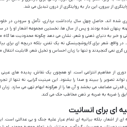
ایتگری از بیرون، این بار به روایتگری از درون تبدیل می شد.
وری شده اند، حاصل چهل سال یادداشت برداری، تأمل و سرودن در خلو
نه پنهان شده بودند و پس از سال ها، نخستین مجموعه اشعار او را در س
 عینی و خبر به دنیای ذهنی و شعر، نشان می دهد چگونه محدودیت ها گاه م
 در واقع، شعر برای کاپوشچینسکی نه یک تفنن، بلکه دریچه ای برای بیا
گری نمی گنجیدند و تنها با زبان احساس و تخیل شعر، قابلیت انتقال م
 دوری از مفاهیم انتزاعی است. او همچون یک نقاش، پدیده های عینی ر
تواند تصویر را ببیند و صدا را بشنود. این عینیت گرایی، نه تنها از تجرب
قدرتی مضاعف می بخشد و آن ها را از هرگونه ابهام تهی می سازد. زبان او
یق را ضربه به ضربه بر ذهن مخاطب حک می کند.
یه ای برای انسانیت
ای از اشعار، بلکه بیانیه ای تمام عیار علیه جنگ و بی عدالتی است. ای
مت دوستان و همسرش گردآوری و منتشر شد، تمام جوهره وجودی او را د