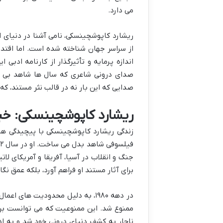
می دارد.
ریشارد کاپوشچینسکی، نامی آشنا در دنیای 
از سراسر جهان شناخته شده است. اما اقتدا
اندازه پرمایه و تأثیرگذار از کارنامه ادب
صدای درونی شاعری که سال ها شاهد بی وا
صدایی که این بار نه در قالب نثر مستند، ک
ریشارد کاپوشچینسکی: خب
زندگی ریشارد کاپوشچینسکی با پیچیدگی ها و
جنگ و انقلاب در آسیا، آفریقا و آمریکای لات
برای آثار مستند او فراهم آورد، بلکه عمق ن
در دهه ۱۹۸۰، به دلیل محدودیت ه
ممنوع شد. این ممنوعیت که می توانست برای 
ناچار به کشف دنیای درونی خود شد و به ادبی