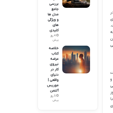
بررسی
جامع
ر
مدل ها
ی
و ویژگی
های
.
کلیدی
ه
4 روز
ن
پیش
ی
خلاصه
کتاب
عرضه
نیروی
کار در
ت
دنیای
و
واقعی |
موریس
ی
آلتمن
ز
5 روز
ا
پیش
ی