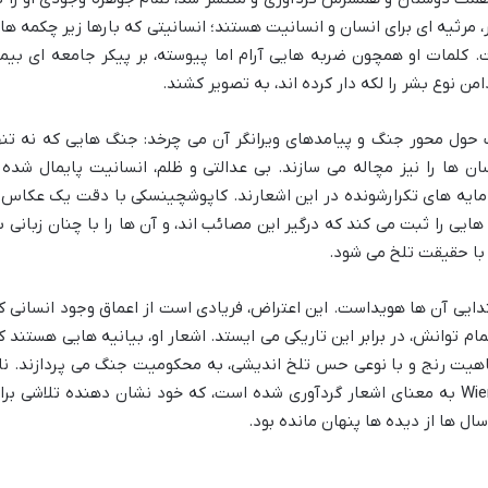
، مرثیه ای برای انسان و انسانیت هستند؛ انسانیتی که بارها زیر چکمه ها
 کلمات او همچون ضربه هایی آرام اما پیوسته، بر پیکر جامعه ای بیما
من نوع بشر را لکه دار کرده اند، به تصویر کشند.
حول محور جنگ و پیامدهای ویرانگر آن می چرخد: جنگ هایی که نه تنه
ان ها را نیز مچاله می سازند. بی عدالتی و ظلم، انسانیت پایمال شده 
 مایه های تکرارشونده در این اشعارند. کاپوشچینسکی با دقت یک عکاس 
ایی را ثبت می کند که درگیر این مصائب اند، و آن ها را با چنان زبانی ب
 با حقیقت تلخ می شود.
دایی آن ها هویداست. این اعتراض، فریادی است از اعماق وجود انسانی ک
ام توانش، در برابر این تاریکی می ایستد. اشعار او، بیانیه هایی هستند ک
ماهیت رنج و با نوعی حس تلخ اندیشی، به محکومیت جنگ می پردازند. نا
اصلی کتاب به زبان لهستانی Wiersze zebrane به معنای اشعار گردآوری شده است، که خود نشان دهنده تلاشی بر
ل ها از دیده ها پنهان مانده بود.