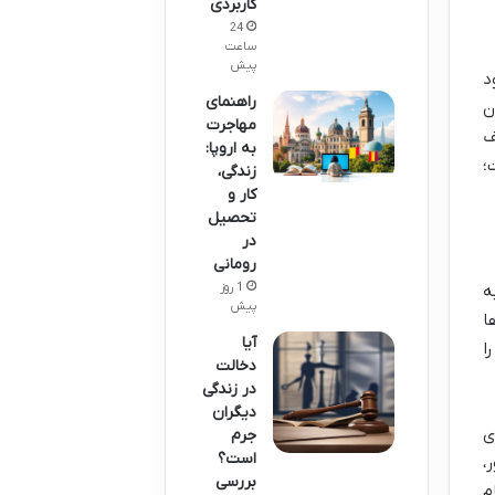
کاربردی
24
ساعت
پیش
د
راهنمای
ن
مهاجرت
ف
به اروپا:
؛
زندگی،
کار و
تحصیل
در
رومانی
1 روز
ه
پیش
ها
آیا
ا
دخالت
در زندگی
دیگران
ی
جرم
است؟
،
بررسی
م