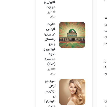
قانونی و
مجازات
1 روز
پیش
ت
ن
مالیات
فارکس
ی
در ایران:
ن
راهنمای
ی
جامع
قوانین و
نحوه
محاسبه
ا
(۱۴۰۲)
ه
3 روز
،
پیش
سرم مو
آرگان
نوتریس
ل
ن
نئودرم |
خرید،
ر