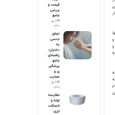
قیمت و
ی
بررسی
ر
جامع
3 روز
پیش
ا
تجاوز
جنسی
و
به
و
دختران:
ه
راهنمای
جامع
پیشگیر
ی و
ه
حمایت
ه
4 روز
م
پیش
ای
مقایسه
لوله و
اتصالات
ایزی