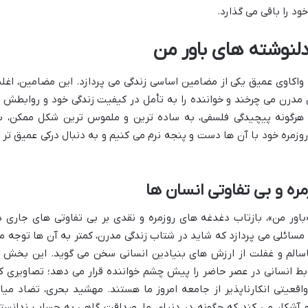
د را باقی می گذارد.
لنوشته های باور من
واکاوی عمیق یکی از مضامین اساسی زندگی می پردازد. این مضامین، اغل
مدرن می چرخند و خواننده را به تأمل در کیفیت زندگی خود و روابطش ب
ز هرگونه پیچیدگی فلسفی، به ساده ترین و ملموس ترین شکل ممکن، ب
روزمره خود با آن ها دست و پنجه نرم می کنیم و به دنبال درکی عمیق تر ا
ره و بی تفاوتی انسان ها
اور من»، بازتاب دغدغه های روزمره و نقدی بر بی تفاوتی های جاری د
مسائلی می پردازد که شاید در شتاب زندگی مدرن، کمتر به آن ها توجه م
سالم و غفلت از ارزش های بنیادین انسانی سخن می گوید. این بخش ا
ابط انسانی در عصر حاضر را پیش چشم خواننده قرار می دهد؛ تصاویری ک
واقعیتی انکارناپذیر از جامعه امروز ما هستند. مهشید بحری، تضاد میا
و آشکار می کند که چگونه در دنیای ما، صداقت گاهی به حساب ندانست