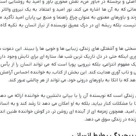
 اصلی و برجسته در «باور من»، نقش محوری باور و امید به روشنایی است
تی که به آن ها اشاره می کند، نور امید و اعتقاد به یک نیروی والاتر ر
د و باورهای معنوی به عنوان چراغ راهنما و منبع بی پایان امید تأکید م
نیست، بلکه ریشه ای در درک عمیق نویسنده از نیاز انسان به تکیه گاه 
ختی ها و آشفتگی های زندگی، زیبایی ها و خوبی ها را ببیند. این دعوت ب
ری اینکه حتی در دل تاریک ترین شب ها، ستاره ای برای تابش وجود دارد
ک مفهوم انتزاعی، بلکه نیرویی پویا است که می تواند انسان را از یأس 
گی و تاب آوری هدایت کند. این بخش از کتاب، به خواننده احساس آرامش 
 که با اتکا به باورهای درونی خود، می تواند از هر چالشی عبور کند.
ای زندگی است که نویسنده آن را با بیانی دلنشین به خواننده ارائه می دهد
ا با مشکلات کنار بیاید، بلکه به او امکان می دهد تا رشد کند و به انسان
 امید، همچون زمزمه ای از آینده ای روشن تر، در گوش خواننده طنین اندا
نده در زندگی سوق می دهد.
 پیچیدگی روابط انسانی