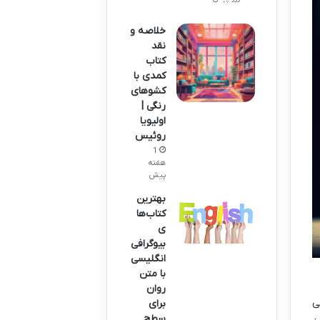
خلاصه و
نقد
کتاب
کمدی با
کشوهای
رنگی |
اولیویا
روئیس
1
هفته
پیش
بهترین
کتاب‌ها
ی
بیوگرافی
انگلیسی
با متن
روان
ی
برای
سطح