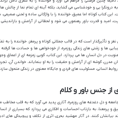
دقیقاً چنین فرصتی را فراهم می آورد و خواننده را به سفری تأمل برانگی
به درونگرا یی و خودشناسی می گشاید، بلکه آینه ای تمام نما از چالش ها 
این کتاب کوتاه اما عمیق، خواننده را با واژگانی ساده و لحنی صمیمی، ب
 امید و قدرت باور رهنمون می شود و لحظاتی از آرامش و بازاندیشی ر
غز و تأثیرگذار است که در قالب جملاتی کوتاه و پرمغز، خواننده را به تفک
یبایی ها و زشتی های زندگی روزمره، از خودخواهی ها و حسادت ها گرفته ت
ویت در دل انسان ها می پردازد. این کتاب، گویی زمزمه ای از اعماق وجو
مدرن، گوشه ای از آرامش و حقیقت را به او بنمایاند. خواندن آن، تجرب
روابط انسانی، مسئولیت های فردی و جایگاه معنوی در زندگی متحول سازد 
از جنس باور و کلام
امعه و دل دغدغه های روزمره، آثاری پدید می آورد که به قلب مخاطب م
عمیق و پرمعنا، به بازتاب احساسات و افکاری می پردازد که بسیاری از انسا
ند بیانشان کنند. در آثار مهشید بحری، اثری از تکلف و پیچیدگی های ادب