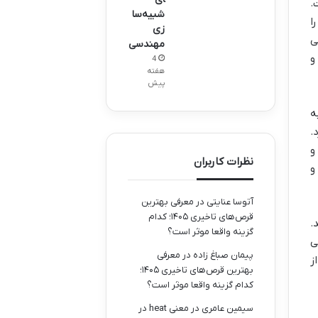
.
شبیه‌سا
ا
زی
ی
مهندسی
و
4
هفته
پیش
ه
.
و
نظرات کاربران
و
آتوسا عنایتی
در
معرفی بهترین
قرص‌های تاخیری ۱۴۰۵؛ کدام
.
گزینه واقعا موثر است؟
ی
پیمان صباغ زاده
در
معرفی
ز
بهترین قرص‌های تاخیری ۱۴۰۵؛
کدام گزینه واقعا موثر است؟
سیمین عامری
در
معنی heat در