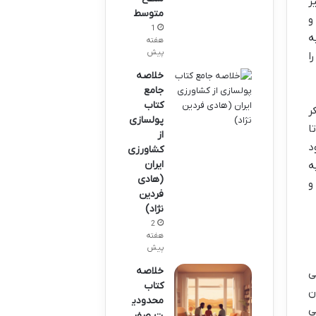
ز
متوسط
و
1
ه
هفته
پیش
ا
خلاصه
جامع
کتاب
ر
پولسازی
ا
از
د
کشاورزی
ایران
ه
(هادی
و
فردین
نژاد)
2
هفته
پیش
خلاصه
ی
کتاب
ن
محدودی
ی
ت صفر