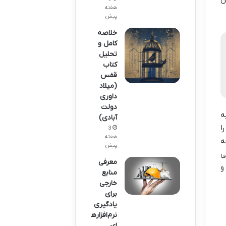
هفته
پیش
خلاصه
کامل و
تحلیل
کتاب
قفس
(میلاد
داوری
دولت
ه
آبادی)
ا
3
هفته
ه
پیش
ی
معرفی
و
منابع
خارجی
برای
یادگیری
نرم‌افزاره
ای