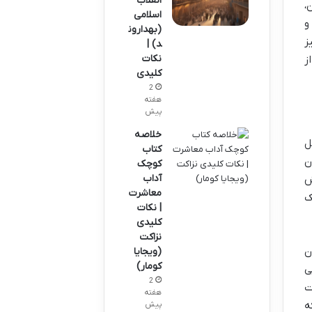
انقلاب
،
اسلامی
و
(بهدارون
ز
د) |
نکات
ز
کلیدی
2
هفته
پیش
خلاصه
ل
کتاب
ن
کوچک
آداب
ش
معاشرت
ک
| نکات
کلیدی
نزاکت
ن
(ویجایا
کومار)
ی
2
ت
هفته
ه
پیش