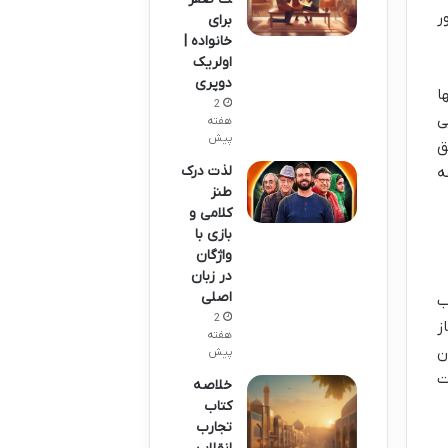
ر
برای
خانواده |
اولریک
دوپری
ا
2
ی
هفته
پیش
ق
لذت درک
ه
طنز
کلامی و
بازی با
واژگان
در زبان
اصلی
ب
2
ز
هفته
ن
پیش
ت
خلاصه
کتاب
تجارب