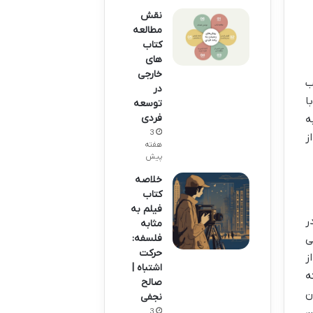
نقش
مطالعه
کتاب
های
خارجی
ب
در
ا
توسعه
فردی
ه
3
ز
هفته
پیش
خلاصه
کتاب
فیلم به
ر
مثابه
فلسفه:
ی
حرکت
ز
اشتباه |
ه
صالح
ن
نجفی
ن
3