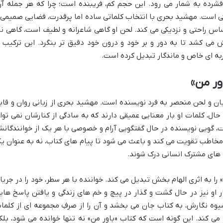
موجز و فشرده به شمار می رود. این حجم کم، فریبنده است؛ چرا که هر جمله آن
ی است. مهشید بحری با انتخاب کلماتی ساده اما پرقدرت، فضایی صمیمی 
اس راحتی و نزدیکی می کند. لحن او گاهی شاعرانه و لطیف است، گاهی نی
 می کشد تا به دور و بر خود و درون خود دقیق تر بنگرد. این ترکیب ا
به ای خاص و ماندگار تبدیل کرده است.
ور من»
زبان و لحن منحصر به فرد نویسنده است. مهشید بحری از زبانی روان و قاب
حال، کلمات او بار معنایی عمیقی دارند که به سادگی از کنارشان نمی توا
، گویی نویسنده در حال گفتگویی آرام و خصوصی با هر یک از خوانندگان
مخاطب تقویت می کند و باعث می شود تا پیام های کتاب، نه به عنوان ی
ه های مشترک انسانی درک شوند.
ا به اثری الهام بخش تبدیل می کند. خواننده با هر سطر، خود را در جریا
ر او نیز در حال گشت و گذار در پیچ و خم های زندگی و یافتن پاسخ های
ه نگارش، به کتاب جان می بخشد و آن را از صرفِ مجموعه ای از کلما
می کند. این گونه است که کتاب «باور من» نه تنها خوانده می شود، بلک