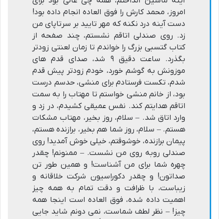
آینه ماشین انداختم، همه چی عالی بود برای
امروز، محمد کارش را فوق العاده انجام داده بود!
دست آینه درد نکنه که مهر تایید بر سرتاپای من
زد. روی صندلی اتاقم نشستم، چند صفحه از
کتاب گتسبی بزرگ را خواندم تا زمان لعنتی زودتر
بگذرد. ساعت دقیق ۹ شد، صدای قدم های
موزونش به گوشم خورد، خودم زودتر پیش قدم
شدم، تکست فرستادم برای منشی، حدسم درست
بود، از خانم منشی خواستم تا مهتاب را به سمت
اتاقم هدایتم کند. نفس عمیقی کشیدم، در زد و
وارد اتاق شد. – سلام، روز بخیر، مهتاب مشکات
هستم. – سلام، روز شما هم بخیر، برازنده هستم،
پیمان برازنده، خوشوقتم، خیلی خوش آمدید! روی
صندلی روبه روی من نشست. – ممنونم! چقدر
چهره شما برای من آشناست! و همین طور تن
صداتون! و چقدر دکوراسیون شرکت خلاقانه و
زیباست، با ظرافت و دقت تمام به همه چیز
اهمیت داده شده، فوق العاده است اینجا همه
چیز! – نظر لطف شماست، نمی دونم شاید جایی