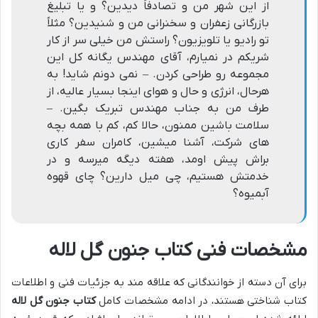
از این شهر من و تصادفاً دیدین؟ و یا تبلیغ
بازرگانی زعفران و سخنرانی من و شنیدین؟ مثلاً
تو رادیو یا تلویزیون؟ راستش من خیلی سر از کار
شریکم در نمیارم، آقای مهندس یگانه کل این
مجموعه رو طراحی کردن. – نمی دونم شاید! به
هرحال، انرژی و حال و هوای اینجا بسیار عالیه، از
طرف من به جناب مهندس تبریک بگین. –
سلامت باشین ممنون، حالا کم، کم با همه بچه
های شرکت، آشنا میشین، کامران سفر کاری
براش پیش اومد، هفته دیگه میرسه و در
خدمتش هستیم، چی میل دارین؟ چای قهوه
آبمیوه؟
مشخصات فنی کتاب جنون گل لاله
برای آن دسته از خوانندگانی که علاقه مند به جزئیات فنی و اطلاعات
کتاب شناختی هستند، در ادامه مشخصات کامل
کتاب جنون گل لاله