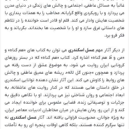
غالباً به مسائل عاطفی، اجتماعی و چالش های زندگی در دنیای مدرن
می پردازد و با رویکردی واقع گرایانه، مخاطب را به همذات پنداری با
شخصیت هایش وادار می کند. قلم او قادر است خواننده را در تلاطم
های داستانی غرق سازد و او را با شخصیت ها بخنداند، بگریاند و به
فکر فرو برد.
از دیگر آثار مهم
عسل اسکندری
می توان به کتاب های «هم گناه» و
«من و طُ هم گناه» اشاره کرد. کتاب «هم گناه» که در بستر روزهای
کرونایی ایران روایت می شود، به موضوع عشق از دست رفته می
پردازد و همچون «جنون گل لاله»، ریشه های عمیق عاطفی و چالش
های روابط را کاوش می کند. این آثار نشان دهنده توانایی اسکندری
در خلق داستان هایی هستند که در کنار روایت های عاشقانه، به
ابعاد اجتماعی و روان شناختی نیز می پردازند. او با نگاهی دقیق به
جزئیات و توصیفاتی زنده، فضایی ملموس برای خواننده ایجاد می
کند و از این رو، رمان هایش در میان مخاطبان ادبیات معاصر ایران،
به ویژه جوانان، محبوبیت فراوانی یافته اند. آثار
عسل اسکندری
نه
تنها سرگرم کننده هستند، بلکه گاهی اوقات پنجره ای رو به تأملات