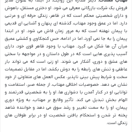
مهتاب مشکات
، دیگر ستاره این روایت، در ابتدا به عنوان مدیر
فروش یک شرکت بازرگانی معرفی می شود. او دختری مستقل، باهوش
و دارای شخصیتی محکم است که در ظاهر، زندگی حرفه ای و مرتبی
دارد. اما در عمق وجود مهتاب، گذشته ای پنهان و آشنایی ای قدیمی
با پیمان نهفته است که به مرور زمان فاش می شود. او در ابتدا
پیمان را به جا نمی آورد، اما در ادامه، حس کنجکاوی و کششی عمیق
میان آن ها شکل می گیرد. مهتاب با وجود ظاهر قوی خود، دارای
آسیب پذیری هایی است که در طول داستان و در مواجهه با سختی
های عشق و دوری، آشکار می شوند. او زنی است که می تواند بار
عاطفی و تنش های رابطه را به دوش بکشد، اما در مقابل تصمیمات
سخت و شرایط پیش بینی ناپذیر، عکس العمل های متفاوتی از خود
نشان می دهد. خصوصیات اخلاقی مهتاب، از جمله صبر، استقامت و
توانایی او در کنار آمدن با دشواری ها، او را به شخصیتی قدرتمند و
الهام بخش تبدیل می کند. تأثیر وقایع بر مهتاب، به ویژه دوری
پیمان، او را به سمت تغییر و رشد سوق می دهد و خواننده شاهد
پخته تر شدن و استحکام یافتن شخصیت او در برابر طوفان های
زندگی است.