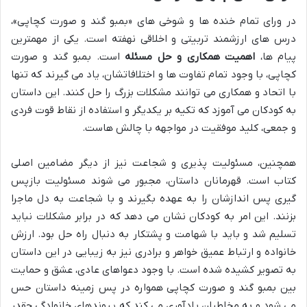
در ورای تمام خنده ها و شوخی های «بمبو گند و صورت کچاپی»،
درس های ارزشمند تربیتی و اخلاقی نهفته است. یکی از مهمترین
پیام ها،
اهمیت همکاری و حل مسئله
است. بمبو گند و صورت
کچاپی، با وجود تمام تفاوت ها و اختلافاتشان، یاد می گیرند که تنها
با اتحاد و همکاری می توانند مشکلات بزرگ را حل کنند. این داستان
به کودکان می آموزد که تکیه بر یکدیگر و استفاده از نقاط قوت فردی
و جمعی، کلید موفقیت در مواجهه با چالش هاست.
همچنین، مسئولیت پذیری و شجاعت نیز از دیگر مضامین اصلی
کتاب است. قهرمانان داستان، مجبور می شوند مسئولیت بازپس
گیری پس اندازشان را به عهده بگیرند و با شجاعت به دل ماجرا
بزنند. این امر به کودکان نشان می دهد که در برابر مشکلات نباید
تسلیم شد و باید با شهامت و پشتکار به دنبال راه حل بود. ارزش
خانواده و ارتباط عمیق خواهر و برادری نیز به زیبایی در این داستان
به تصویر کشیده شده است. با وجود دعواهای عادی، عشق و حمایت
بین بمبو گند و صورت کچاپی همواره در پس زمینه داستان حس
می شود و به مخاطبان یادآوری می کند که پیوندهای خانوادگی چقدر