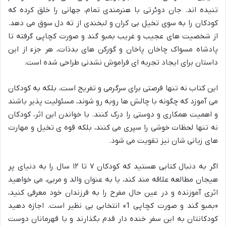
تنیده اند. جان دوئرتی با هنرمندی تمام، جهانی را خلق کرده که
کودکان را به سوی تخیل بی کران و لبخندی از ته دل سوق می دهد.
از شخصیت های عجیب و غریب بمبو گند و صورت کچاپی گرفته تا
پادشاه مسواک چاخان پاخان و گورکن های بدذات، هر جزء از این
داستان برای ایجاد تجربه ای فراموش نشدنی طراحی شده است.
این کتاب نه تنها فرصتی برای سرگرمی و تفریح است، بلکه به کودکان
می آموزد که چگونه با چالش ها روبه رو شوند، مسئولیت پذیر باشند
و اهمیت همکاری و دوستی را درک کنند. با خواندن این اثر، کودکان
نه تنها لحظات خوشی را سپری می کنند، بلکه قوه ی تخیل و مهارت
های زبانی شان نیز تقویت می شود.
اگر به دنبال کتابی هستید که کودکان ۷ تا ۱۲ سال را به دنیای پر
هیجان مطالعه علاقه مند کند، یا به عنوان والد و مربی، می خواهید
اثری آموزنده و در عین حال مفرح را به فرزندان خود معرفی کنید،
«بمبو گند و صورت کچاپی 1» انتخابی بی نظیر است. اجازه دهید
کودکانتان به این سفر خنده دار قدم بگذارند و با قهرمانان دوست