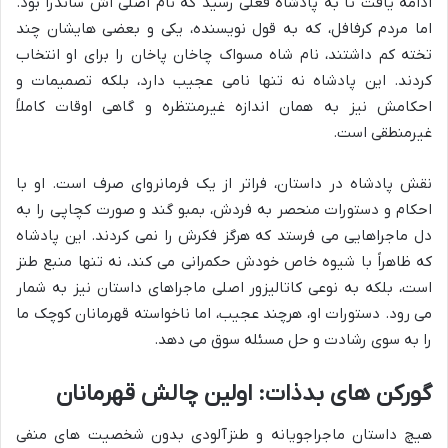
ادامه یافت تا به پادشاه فعلی رسید که نام اصلی اش ساندرا بود.
اما مردم کرفافل، که به قول نویسنده، یکی و بعضی هایشان چند
تخته کم داشتند، نام شاه مسواک چاخان پاخان را برای او انتخاب
کردند. این پادشاه نه تنها نامی عجیب دارد، بلکه تصمیمات و
احکامش نیز به همان اندازه غیرمنتظره و گاهی اوقات کاملاً
غیرمنطقی است.
نقش پادشاه در داستان، فراتر از یک فرمانروای صرف است. او با
احکام و دستورات منحصر به فردش، بمبو گند و صورت کچاپی را به
دل ماجراهایی می فرستد که هرگز فکرش را نمی کردند. این پادشاه
که ظاهراً با شیوه خاص خودش حکمرانی می کند، نه تنها منبع طنز
است، بلکه به نوعی کاتالیزور اصلی ماجراهای داستان نیز به شمار
می رود. دستورات او، هرچند عجیب، اما ناخواسته قهرمانان کوچک ما
را به سوی رشادت و حل مسئله سوق می دهد.
گورکن های بدذات: اولین چالش قهرمانان
هیچ داستان ماجراجویانه و طنزآلودی بدون شخصیت های منفی