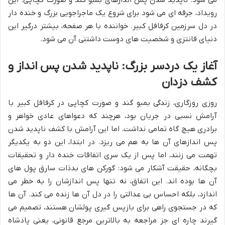
می شود: ناپدید شدن پس اندازهای بمبو گند و صورت کچاپی. این
رویداد، جرقه ای می شود برای شروع یک ماجراجویی بزرگ و خنده دار
در دل سرزمین کرفافل کبیر. خواننده با هر صفحه، بیشتر درگیر این
دنیای فانتزی و شخصیت های دوست داشتنی آن می شود.
آغاز یک دردسر بزرگ: ناپدید شدن پس انداز و
کشف دزدان
روزی روزگاری، زندگی بمبو گند و صورت کچاپی در کرفافل کبیر با
آرامش نسبی در جریان بود، هرچند که دعواهای عادی خواهر و
برادری هیچ گاه تمامی نداشت. اما این آرامش با کشف ناپدید شدن
پس اندازهای آن ها به هم می ریزد. در ابتدا، این دو به یکدیگر
تهمت می زنند، اما پس از یک سری اتفاقات خنده دار و تحقیقات
بچگانه، حقیقت آشکار می شود: گورکن های بدذات سارق پول های
آن ها بوده اند. این اتفاق، نه تنها پس اندازشان را به خطر می
اندازد، بلکه احساس بی عدالتی را در دل آن ها زنده می کند. آن ها
که در جستجوی راهی برای بازپس گیری پولشان هستند، تصمیم می
گیرند چاره ای جز مراجعه به بالاترین مرجع قانونی، یعنی پادشاه