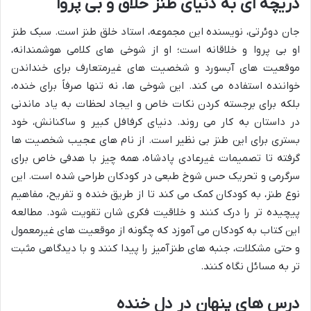
دریچه ای به دنیای طنز خلاق و بی پروا
جان دوئرتی، نویسنده این مجموعه، استاد خلق طنز است. سبک طنز
او بی پروا و خلاقانه است؛ او از شوخی های کلامی هوشمندانه،
موقعیت های آبسورد و شخصیت های غیرمتعارف برای خنداندن
خواننده استفاده می کند. این شوخی ها، نه تنها صرفاً برای خنده،
بلکه برای برجسته کردن نکات خاص و ایجاد لحظات به یاد ماندنی
در داستان به کار می روند. دنیای کرفافل کبیر و ساکنانش، خود
بستری برای این طنز بی نظیر است. از نام های عجیب شخصیت ها
گرفته تا تصمیمات غیرعادی پادشاه، همه چیز با هدفی خاص برای
سرگرمی و تحریک حس شوخ طبعی در کودکان طراحی شده است. این
نوع طنز، به کودکان کمک می کند تا از طریق خنده و تفریح، مفاهیم
پیچیده تر را درک کنند و خلاقیت فکری شان تقویت شود. مطالعه
این کتاب به کودکان می آموزد که چگونه از موقعیت های غیرمعمول
و حتی مشکلات، جنبه های طنزآمیز را پیدا کنند و با دیدگاهی مثبت
تر به مسائل نگاه کنند.
درس های پنهان در دل خنده