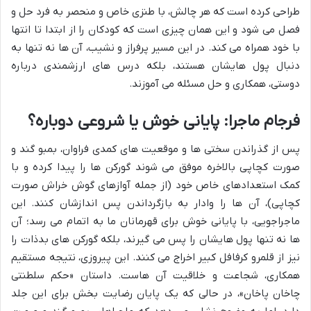
طراحی کرده است که هر چالش، با طنزی خاص و منحصر به فرد حل و
فصل می شود و این همان چیزی است که کودکان را از ابتدا تا انتها
با خود همراه می کند. در این مسیر پرفراز و نشیب، آن ها نه تنها به
دنبال پول هایشان هستند، بلکه درس های ارزشمندی درباره
دوستی، همکاری و حل مسئله می آموزند.
فرجام ماجرا: پایانی خوش یا شروعی دوباره؟
پس از گذراندن سختی ها و موقعیت های کمدی فراوان، بمبو گند و
صورت کچاپی بالاخره موفق می شوند گورکن ها را پیدا کرده و با
کمک استعدادهای خاص خود (از جمله آوازهای گوش خراش صورت
کچاپی)، آن ها را وادار به بازگرداندن پس اندازشان کنند. این
ماجراجویی، با پایانی خوش برای قهرمانان ما به اتمام می رسد؛ آن
ها نه تنها پول هایشان را پس می گیرند، بلکه گورکن های بدذات را
نیز از قلمرو کرفافل کبیر اخراج می کنند. این پیروزی، نتیجه مستقیم
همکاری، شجاعت و خلاقیت آن هاست. داستان «حکم سلطنتی
چاخان پاخان»، در حالی که یک پایان رضایت بخش برای این جلد