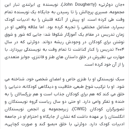
«جان دوئرتی» (John Dougherty)، نویسنده ی ایرلندی تبار این
مجموعه، مسیری پرچالش را تا رسیدن به جایگاه یک نویسنده تمام
وقت طی کرده است. او پیش از آنکه قلبش را به ادبیات کودک
بسپارد، مشاغل مختلفی را تجربه کرده بود. اما علاقه واقعی او در
زمان تدریس در مقام یک آموزگار شکوفا شد؛ جایی که شور و شوق
نوشتن برای کودکان در وجودش ریشه دواند. دوئرتی که در سال
۲۰۰۴ تدریس را کنار گذاشت تا تمام وقت به نویسندگی بپردازد، با
مهارت بی نظیرش در خلق داستان های طنز و فانتزی، جوایز متعددی
را از آن خود کرده است.
سبک نویسندگی او با طنزی خاص و امضای شخصی خود، شناخته می
شود. او با ترکیب شوخ طبعی، خلاقیت و دیدگاهی کودکانه، دنیایی را
خلق می کند که هم برای کودکان جذاب است و هم بزرگسالان را به
خنده و تفکر وامی دارد. او حتی دو سال ریاست گروه نویسندگان و
تصویرگران کودکان (CWIG)، زیرمجموعه ی انجمن نویسندگان
انگلستان را بر عهده داشت که نشان از جایگاه و احترام او در جامعه
ادبیات کودک دارد. دوئرتی با خلق «بمبو گند و صورت کچاپی»،