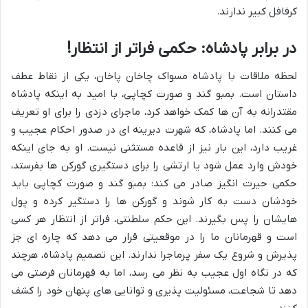
کرفافل کبیر ندارند.
در برابر پادشاه: حکمی فراتر از انتظار!
لحظه ملاقات با پادشاه مسواک چاخان پاخان، یکی از نقاط عطف
داستان است. بمبو گند و صورت کچاپی، با امید به اینکه پادشاه
مقتدرانه به آن ها کمک خواهد کرد، ماجرای دزدی را برای او تعریف
می کنند. اما پادشاه، که شهرت دیرینه ای در صدور احکام عجیب و
غریب دارد، این بار نیز از قاعده مستثنی نیست. او به جای اینکه
خودش وارد عمل شود یا ارتشی را برای دستگیری گورکن ها بفرستد،
حکمی حیرت انگیز صادر می کند: بمبو گند و صورت کچاپی باید
خودشان دست به کار شوند و گورکن ها را دستگیر کرده و پول
هایشان را پس بگیرند. این حکم سلطنتی، فراتر از انتظار هر کسی
است و قهرمانان ما را در موقعیتی قرار می دهد که چاره ای جز
پذیرش و شروع یک سفر پرماجرا ندارند. این تصمیم پادشاه، هرچند
که در نگاه اول عجیب به نظر می رسد، اما به قهرمانان فرصتی می
دهد تا شجاعت، مسئولیت پذیری و توانایی های پنهان خود را کشف