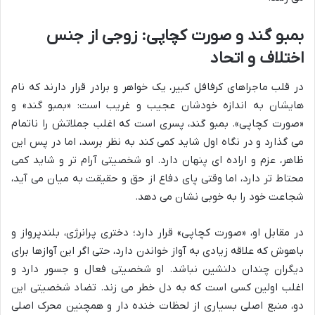
بمبو گند و صورت کچاپی: زوجی از جنس
اختلاف و اتحاد
در قلب ماجراهای کرفافل کبیر، یک خواهر و برادر قرار دارند که نام
هایشان به اندازه خودشان عجیب و غریب است: «بمبو گند» و
«صورت کچاپی». بمبو گند، پسری است که اغلب جملاتش را ناتمام
می گذارد و در نگاه اول شاید کمی کند به نظر برسد، اما در پس این
ظاهر، عزم و اراده ای پنهان دارد. او شخصیتی آرام تر و شاید کمی
محتاط تر دارد، اما وقتی پای دفاع از حق و حقیقت به میان می آید،
شجاعت خود را به خوبی نشان می دهد.
در مقابل او، «صورت کچاپی» قرار دارد؛ دختری پرانرژی، بلندپرواز و
باهوش که علاقه زیادی به آواز خواندن دارد، حتی اگر این آوازها برای
دیگران چندان دلنشین نباشد. او شخصیتی فعال و جسور دارد و
اغلب اولین کسی است که به دل خطر می زند. تضاد شخصیتی این
دو، منبع اصلی بسیاری از لحظات خنده دار و همچنین محرک اصلی