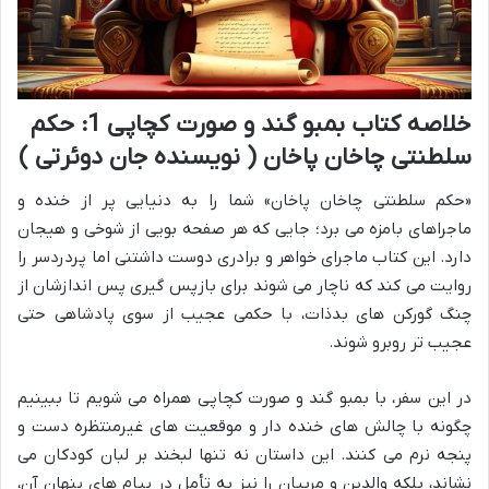
خلاصه کتاب بمبو گند و صورت کچاپی 1: حکم
سلطنتی چاخان پاخان ( نویسنده جان دوئرتی )
«حکم سلطنتی چاخان پاخان» شما را به دنیایی پر از خنده و
ماجراهای بامزه می برد؛ جایی که هر صفحه بویی از شوخی و هیجان
دارد. این کتاب ماجرای خواهر و برادری دوست داشتنی اما پردردسر را
روایت می کند که ناچار می شوند برای بازپس گیری پس اندازشان از
چنگ گورکن های بدذات، با حکمی عجیب از سوی پادشاهی حتی
عجیب تر روبرو شوند.
در این سفر، با بمبو گند و صورت کچاپی همراه می شویم تا ببینیم
چگونه با چالش های خنده دار و موقعیت های غیرمنتظره دست و
پنجه نرم می کنند. این داستان نه تنها لبخند بر لبان کودکان می
نشاند، بلکه والدین و مربیان را نیز به تأمل در پیام های پنهان آن،