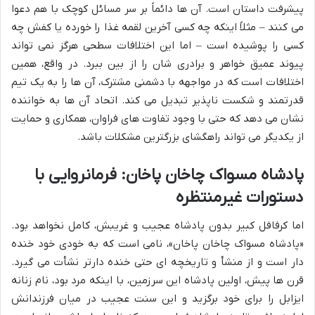
پیشرفت داستان است. آن ها دائماً بر سر مسائل کوچک با هم دعوا
می کنند – مثلاً اینکه چه کسی آخرین لقمه غذا را خورده یا کفش چه
کسی را پوشیده است – اما این اختلافات سطحی هرگز نمی تواند
پیوند عمیق خواهر و برادری شان را از بین ببرد. در واقع، همین
اختلافات است که در مواجهه با دشمنی مشترک، آن ها را به یک تیم
قدرتمند و شکست ناپذیر تبدیل می کند. اتحاد آن ها به خواننده
نشان می دهد که حتی با وجود تفاوت های فراوان، همکاری و حمایت
از یکدیگر می تواند راهگشای بزرگترین مشکلات باشد.
پادشاه مسواک چاخان پاخان: فرمانروایی با
دستورات غیرمنتظره
اما کرفافل کبیر بدون پادشاه عجیب و غریبش، کامل نخواهد بود.
«پادشاه مسواک چاخان پاخان»، نامی است که به خودی خود خنده
دار است و از منشأ و تاریخچه ای حتی خنده دارتر نشأت می گیرد.
قرن ها پیش، اولین پادشاه این سرزمین، با اینکه مرد بود، نام زنانه
ایزابل را برای خود برگزید و این سنت عجیب در میان فرزندانش