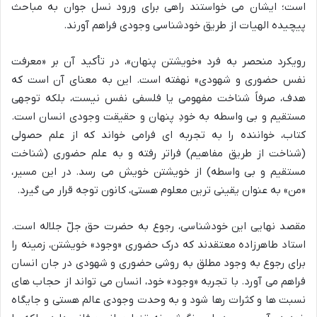
است؛ ایشان می خواستند راهی برای ورود نسل جوان به مباحث
پیچیده الهیات از طریق خودشناسی وجودی فراهم آورند.
رویکرد منحصر به فرد «خویشتن پنهان»، در تأکید آن بر «معرفت
نفس حضوری و شهودی» نهفته است. این به معنای آن است که
هدف، صرفاً شناخت مفهومی یا فلسفی نفس نیست، بلکه توجهی
مستقیم و بی واسطه به خودِ پنهان و حقیقت وجودی انسان است.
کتاب، خواننده را به تجربه ای فرامی خواند که از علم حصولی
(شناخت از طریق مفاهیم) فراتر رفته و به علم حضوری (شناخت
مستقیم و بی واسطه) از خویشتن خویش می رسد. در این مسیر،
«من» به عنوان یقینی ترین معلوم هستی، کانون توجه قرار می گیرد.
مقصد نهایی این خودشناسی، رجوع به حضرت حق جلّ جلاله است.
استاد طاهرزاده معتقدند که درک حضوری «وجود» خویشتن، زمینه را
برای رجوع به وجود مطلق به روشی حضوری و شهودی در جان انسان
فراهم می آورد. با تجربه «وجود» خود، انسان می تواند از حجاب های
نسبت ها و کثرات رها شود و به وحدت وجودی عالم هستی و جایگاه