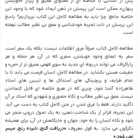
پس از آشنایی با خلاصه ای از محتوای عمیق و پربار «خویشتن
پنهان»، ممکن است این پرسش در ذهن ایجاد شود که با وجود این
خلاصه جامع، چرا باید به مطالعه کامل این کتاب بپردازیم؟ پاسخ
این پرسش در ذات تجربه خودشناسی و عمق بی نظیر مطالب نهفته
است.
مطالعه کامل کتاب، صرفاً مرور اطلاعات نیست؛ بلکه یک سفر است.
سفر به اعماق وجود خویشتن، سفری که در آن، هر جمله و هر
پاراگراف، می تواند دریچه ای جدید به سوی فهمی عمیق تر از «من» و
حقیقت هستی بگشاید. در مطالعه کامل، انسان فرصت می یابد تا با
تمام ظرایف و پیچیدگی های استدلال ها و تبیین های استاد
طاهرزاده آشنا شود، چیزی که در هیچ خلاصه ای قابل گنجاندن
نیست. عمق بی نظیر مطالب و نگاه حضوری و شهودی که استاد بر آن
تأکید دارند، فقط با غرق شدن در متن کامل کتاب به دست می آید.
این تجربه، فراتر از یک شناخت ذهنی، به یک تحول درونی منجر می
شود و نگاه انسان را به خود، جهان و جایگاهش در آن، برای همیشه
دگرگون می سازد. به قول معروف:
«دریافت گنج، نابرده رنج، میسر
نمی شود.»