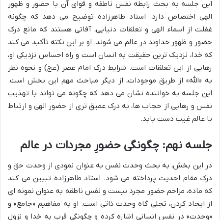
این جلسه به بحث رابطه نفس ناطقه و قوای آن با حضور و ظهور
الهی اختصاص دارد. استاد طاهرزاده توضیح می دهد که چگونه
غفلت از اسماء الهی و تعلقات دنیایی، آفاتی هستند که مانع درک
حضور و ظهور خداوند در عالم می شوند. او بر این نکته تأکید می کند
که خدا، نزدیک ترین حقیقت به انسان است و راه احساس نزدیکی او،
رهایی از این تعلقات است. شرایط درک امام عصر (عج) و نحوه نظر
به «الله» از طریق موجودات، از دیگر مباحث مهم این بخش است.
این جلسه به خواننده نشان می دهد که چگونه می تواند با تهذیب
نفس و رهایی از حجاب ها، به درک عمیق تری از حضور الهی و ارتباط
با عالم غیب دست یابد.
جلسه نهم: چگونگی حضورِ مجردات در عالم
در این بخش، به بحث وحدت نفس به عنوان نمودی از وحدت حق و
درک مقام احدیت پرداخته می شود. استاد طاهرزاده تبیین می کند
که ماده، مزاحم حضور مجرد نیست و نفس ناطقه به عنوان نمونه ای
از ایجاد کردن، تجلی گاه وحدت ذاتی است. او به مفاهیم «جامع» و
«وحدت» در نفس انسانی اشاره کرده و چگونگی قرب به خدا و نزول