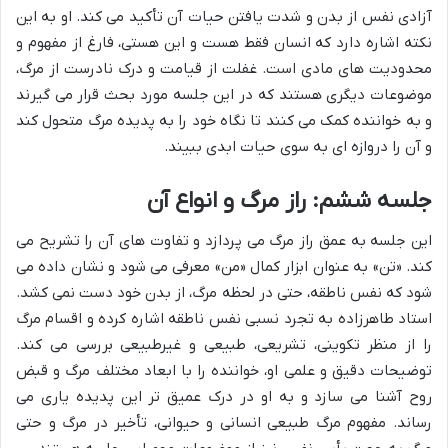
آزادی نفس از بدن و شدت یافتن حیات آن تأکید می کند. او به این
نکته اشاره دارد که انسان فقط هست و این هستی، فارغ از مفهوم و
محدودیت های مادی است. غفلت از قیامت و درک نادرست از مرگ،
موضوعات دیگری هستند که در این جلسه مورد بحث قرار می گیرند
و به خواننده کمک می کنند تا نگاه خود را به پدیده مرگ متحول کند
و آن را دروازه ای به سوی حیات ابدی ببیند.
جلسه ششم: راز مرگ و انواع آن
این جلسه به عمق راز مرگ می پردازد و تفاوت های آن را تشریح می
کند. «تن» به عنوان ابزار کمال «من» معرفی می شود و نشان داده می
شود که نفس ناطقه، حتی در لحظه مرگ، از بدن خود دست نمی کشد.
استاد طاهرزاده به تجرد نسبی نفس ناطقه اشاره کرده و اقسام مرگ
را از منظر تکوینی، تشریعی، طبیعی و غیرطبیعی بررسی می کند.
توضیحات دقیق و علمی او، خواننده را با ابعاد مختلف مرگ و قبض
روح آشنا می سازد و به او در درک عمیق تر این پدیده یاری می
رساند. مفهوم مرگ طبیعی انسانی و حیوانی، تأخیر در مرگ و حتی