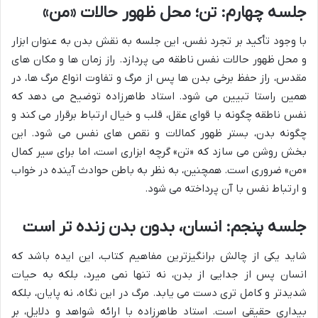
جلسه چهارم: تن؛ محل ظهور حالات «من»
با وجود تأکید بر تجرد نفس، این جلسه به نقش بدن به عنوان ابزار
و محل ظهور حالات نفس ناطقه می پردازد. راز زمان ها و مکان های
مقدس، راز حفظ برخی بدن ها پس از مرگ و تفاوت انواع مرگ ها، در
همین راستا تبیین می شود. استاد طاهرزاده توضیح می دهد که
نفس ناطقه چگونه با قوای عقل، قلب و خیال ارتباط برقرار می کند و
چگونه بدن، بستر ظهور کمالات و نقص های نفس می شود. این
بخش روشن می سازد که «تن» گرچه ابزاری است، اما برای سیر کمال
«من» ضروری است. همچنین، به نظر به باطن حوادث آینده در خواب
و ارتباط نفس با آن پرداخته می شود.
جلسه پنجم: انسان، بدون بدن زنده تر است
شاید یکی از چالش برانگیزترین مفاهیم کتاب، این ایده باشد که
انسان پس از جدایی از بدن، نه تنها نمی میرد، بلکه به حیات
شدیدتر و کامل تری دست می یابد. مرگ در این نگاه، نه پایان، بلکه
بیداری حقیقی است. استاد طاهرزاده با ارائه شواهد و دلایل، بر