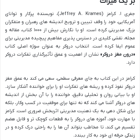
بر یک میراث
جفری ا. کرامز (Jeffrey A. Krames)، نویسنده پرکار و توانای
آمریکایی، خود را وقف تبیین و ترویج اندیشه های رهبران و متفکران
بزرگ مدیریتی کرده است. او با نگارش بیش از ۱۰۰۰ کتاب، مقاله و
مجله، نقشی کلیدی در دسترس پذیری مفاهیم پیچیده مدیریتی برای
عموم ایفا کرده است. انتخاب دروکر به عنوان سوژه اصلی کتاب
«درون مغز دروکر»
نشان از اهمیت و عمق تأثیرگذاری تفکرات دروکر
دارد.
کرامز در این کتاب به جای معرفی سطحی، سعی می کند به عمق مغز
دروکر نفوذ کرده و ریشه های تفکرات او را برای خواننده آشکار سازد.
او با بیانی روان و تحلیلی دقیق، خواننده را با آن بخش از اندیشه
های دروکر آشنا می کند که نه تنها برای موفقیت در کسب وکار، بلکه
برای شکل دهی به یک ذهنیت مدیریتی اثربخش ضروری است. کرامز
با مهارت خود، آموزه های دروکر را به قطعات کوچک تر و قابل هضم
تقسیم می کند، تا مخاطب بتواند آن ها را به راحتی درک کرده و در
زندگی حرفه ای خود به کار ببندد.