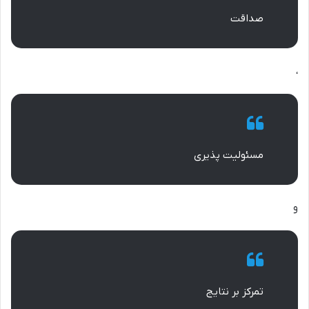
صداقت
،
مسئولیت پذیری
و
تمرکز بر نتایج