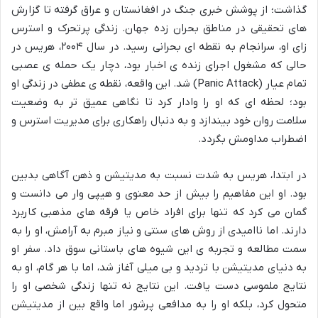
گذاشت؛ از پوشش خبری جنگ در افغانستان و عراق گرفته تا گزارش
های تحقیقی در مناطق بحران زده جهان. زندگی پرتحرک و استرس
زای او، سرانجام به نقطه ای بحرانی رسید. در سال ۲۰۰۴، هریس در
حالی که مشغول اجرای زنده ی اخبار بود، دچار یک حمله ی عصبی
تمام عیار (Panic Attack) شد. این واقعه، نقطه ی عطفی در زندگی او
بود؛ لحظه ای که او را وادار کرد تا نگاهی عمیق تر به وضعیت
سلامت روان خود بیندازد و به دنبال راهکاری برای مدیریت استرس و
اضطراب مداومش بگردد.
در ابتدا، هریس به شدت نسبت به مدیتیشن و ذهن آگاهی بدبین
بود. او این مفاهیم را بیش از حد معنوی و هیپی وار می دانست و
گمان می کرد که تنها برای افراد خاص یا فرقه های مذهبی کاربرد
دارند. اما ناامیدی از روش های سنتی و نیاز مبرم به آرامش، او را به
سمت مطالعه و تجربه ی این شیوه های باستانی سوق داد. سفر او
به دنیای مدیتیشن با تردید و بی میلی آغاز شد، اما با هر گام، او به
نتایج ملموسی دست یافت. این نتایج نه تنها زندگی شخصی او را
متحول کرد، بلکه او را به مدافعی پرشور اما واقع بین از مدیتیشن