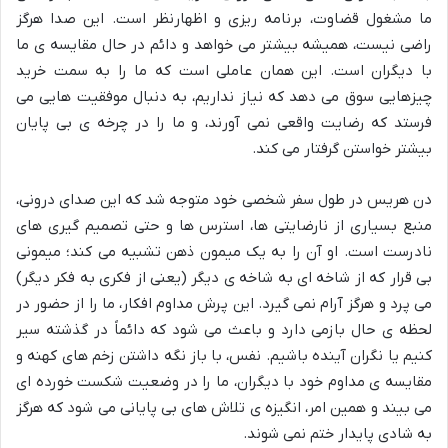
ما مشغول قضاوت، برنامه ریزی و اظهارنظر است. این صدا هرگز
راضی نیست، همیشه بیشتر می خواهد و دائم در حال مقایسه ی ما
با دیگران است. این همان عاملی است که ما را به سمت خرید
چیزهایی سوق می دهد که نیاز نداریم، به دنبال موفقیت هایی می
فرستد که رضایت واقعی نمی آورند، و ما را در چرخه ی بی پایان
بیشتر خواستن گرفتار می کند.
دن هریس در طول سفر شخصی خود متوجه شد که این صدای درونی،
منبع بسیاری از نارضایتی ها، استرس ها و حتی تصمیم گیری های
نادرست است. او آن را به یک میمون ذهن تشبیه می کند؛ میمونی
بی قرار که از شاخه ای به شاخه ی دیگر (یعنی از فکری به فکر دیگر)
می پرد و هرگز آرام نمی گیرد. این پرش مداوم افکار، ما را از حضور در
لحظه ی حال بازمی دارد و باعث می شود که دائماً در گذشته سیر
کنیم یا نگران آینده باشیم. نفس، با باز نگه داشتن زخم های کهنه و
مقایسه ی مداوم خود با دیگران، ما را در وضعیت شکست خورده ای
می بیند و همین امر، انگیزه ی تلاش های بی پایانی می شود که هرگز
به شادی پایدار ختم نمی شوند.