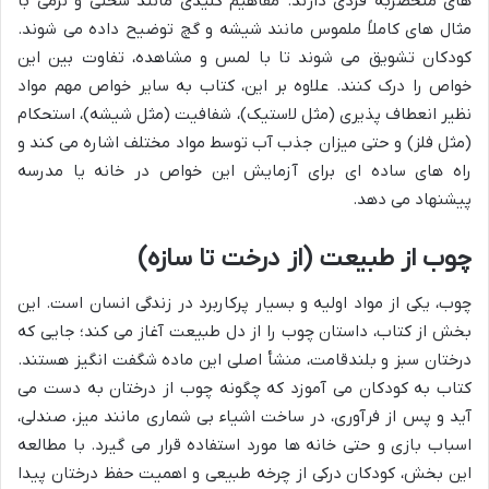
های منحصربه فردی دارند. مفاهیم کلیدی مانند سختی و نرمی با
مثال های کاملاً ملموس مانند شیشه و گچ توضیح داده می شوند.
کودکان تشویق می شوند تا با لمس و مشاهده، تفاوت بین این
خواص را درک کنند. علاوه بر این، کتاب به سایر خواص مهم مواد
نظیر انعطاف پذیری (مثل لاستیک)، شفافیت (مثل شیشه)، استحکام
(مثل فلز) و حتی میزان جذب آب توسط مواد مختلف اشاره می کند و
راه های ساده ای برای آزمایش این خواص در خانه یا مدرسه
پیشنهاد می دهد.
چوب از طبیعت (از درخت تا سازه)
چوب، یکی از مواد اولیه و بسیار پرکاربرد در زندگی انسان است. این
بخش از کتاب، داستان چوب را از دل طبیعت آغاز می کند؛ جایی که
درختان سبز و بلندقامت، منشأ اصلی این ماده شگفت انگیز هستند.
کتاب به کودکان می آموزد که چگونه چوب از درختان به دست می
آید و پس از فرآوری، در ساخت اشیاء بی شماری مانند میز، صندلی،
اسباب بازی و حتی خانه ها مورد استفاده قرار می گیرد. با مطالعه
این بخش، کودکان درکی از چرخه طبیعی و اهمیت حفظ درختان پیدا