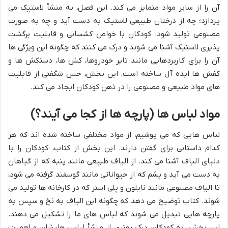
آن را از سایر مواد متمایز می کند. این فصل، به منشأ لاستیک می
پردازد؛ چه از درختان طبیعی لاستیک به دست آید و چه به صورت
مصنوعی تولید شود. کودکان با خواص کشسانی و قابلیت برگشت
پذیری لاستیک آشنا می شوند و درک می کنند که چگونه این ویژگی ها
آن را برای کاربردهایی مانند تایر خودروها، کش ها، دستکش ها و
کفش ها ایده آل ساخته است. این بخش، حس شگفتی از قابلیت
های مواد طبیعی و مصنوعی را در ذهن کودکان ایجاد می کند.
مواد لباس ها (پارچه ها از کجا می آیند؟)
لباس هایی که می پوشیم، از مواد مختلفی ساخته شده اند که هر
کدام داستانی برای گفتن دارند. این بخش از کتاب، کودکان را با
دنیای الیاف آشنا می کند. از الیاف طبیعی مانند پنبه که از گیاهان
به دست می آید و پشم که از حیواناتی مانند گوسفند گرفته می شود،
تا الیاف مصنوعی مانند نایلون و پلی استر که در کارخانه ها تولید می
شوند. کتاب توضیح می دهد که چگونه این الیاف به نخ و سپس به
پارچه هایی تبدیل می شوند که لباس های ما را تشکیل می دهند.
این بخش، به کودکان درک بهتری از منشأ لباس هایشان و اهمیت