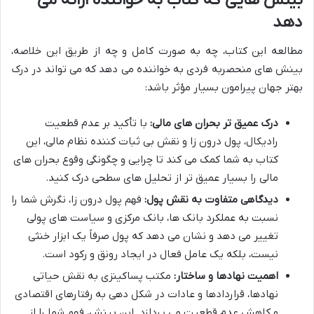
بینش هایی که کتاب به خواننده ارائه می
دهد
مطالعه این کتاب، چه به صورت کامل و چه از طریق این خلاصه،
بینش های منحصربه فردی به خواننده می دهد که می تواند در درک
بهتر جهان پیرامون بسیار مؤثر باشد:
درک عمیق تر بحران های مالی:
با تأکید بر عدم قطعیت
رادیکال، پول درون زا و نقش بی ثبات کننده نظام مالی، این
کتاب به شما کمک می کند تا چرایی و چگونگی وقوع بحران های
مالی را بسیار عمیق تر از تحلیل های سطحی درک کنید.
دیدگاهی متفاوت به نقش پول:
فهم پول درون زا، نگرش شما را
نسبت به عملکرد بانک ها، بانک مرکزی و سیاست های پولی
تغییر می دهد و نشان می دهد که پول صرفاً یک ابزار خنثی
نیست، بلکه یک عامل فعال در ایجاد رونق و رکود است.
اهمیت نهادها و ساختار:
مکتب پساکینزی به نقش حیاتی
نهادها، قراردادها و عادات در شکل دهی به رفتارهای اقتصادی
و کاهش عدم قطعیت می پردازد. این بینش، فهم شما را از