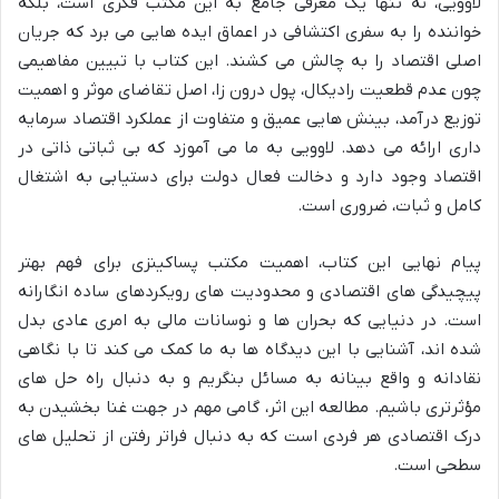
لاوویی، نه تنها یک معرفی جامع به این مکتب فکری است، بلکه
خواننده را به سفری اکتشافی در اعماق ایده هایی می برد که جریان
اصلی اقتصاد را به چالش می کشند. این کتاب با تبیین مفاهیمی
چون عدم قطعیت رادیکال، پول درون زا، اصل تقاضای موثر و اهمیت
توزیع درآمد، بینش هایی عمیق و متفاوت از عملکرد اقتصاد سرمایه
داری ارائه می دهد. لاوویی به ما می آموزد که بی ثباتی ذاتی در
اقتصاد وجود دارد و دخالت فعال دولت برای دستیابی به اشتغال
کامل و ثبات، ضروری است.
پیام نهایی این کتاب، اهمیت مکتب پساکینزی برای فهم بهتر
پیچیدگی های اقتصادی و محدودیت های رویکردهای ساده انگارانه
است. در دنیایی که بحران ها و نوسانات مالی به امری عادی بدل
شده اند، آشنایی با این دیدگاه ها به ما کمک می کند تا با نگاهی
نقادانه و واقع بینانه به مسائل بنگریم و به دنبال راه حل های
مؤثرتری باشیم. مطالعه این اثر، گامی مهم در جهت غنا بخشیدن به
درک اقتصادی هر فردی است که به دنبال فراتر رفتن از تحلیل های
سطحی است.