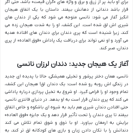
برای او باید پر از زرق و برق و واژه های «گران قیمت» باشد، حتی اگر
قرار باشد دندانی از دهانش بیفتد. داستان با یک اتفاق هیجان
انگیز آغاز می شود: نانسی متوجه می شود که یکی از دندان های
شیری اش لق شده است. این کشف، او را به شدت هیجان زده می
کند، زیرا شنیده است که پری دندان برای دندان های افتاده هدیه
می آورد و او نمی تواند برای دریافت یک پاداش «فوق العاده» از پری
دندان، صبر کند.
آغاز یک هیجان جدید: دندان لرزان نانسی
نانسی، همان دختر پرشور و تخیلی همیشگی، حالا با پدیده ای جدید
در زندگی اش روبه رو شده است: یک دندان لق! هیجان این کشف،
تمام وجود او را فرامی گیرد. او شروع به تخیل پردازی درباره پاداشی
می کند که پری دندان قرار است به او بدهد. در دنیای فانتزی نانسی،
حتی افتادن دندان شیری هم باید به شیوه ای باشکوه و خاص اتفاق
بیفتد تا پری دندان را تحت تأثیر قرار دهد و یک جایزه «فوق العاده»
برایش به ارمغان بیاورد. او با ذوق و شوق تمام تلاش می کند
دندانش را با تکان دادن زبان و بازی های کودکانه لق تر کند، به