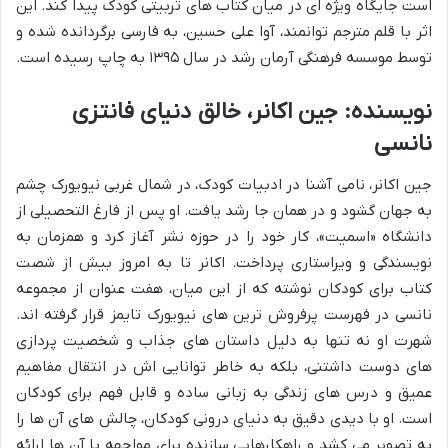
است جایگاه ویژه ای در میان کتاب های تربیتی کودک پیدا کند. این
اثر با قلم مترجم توانمند، آوا علی حسین، به فارسی برگردانده شده و
توسط موسسه فرهنگی آرمان رشد در سال ۱۳۹۵ به چاپ رسیده است.
نویسنده: جین اکانر، خالق دنیای فانتزی
نانسی
جین اکانر، نامی آشنا در ادبیات کودک، در شمال غربی نیویورک چشم
به جهان گشود و در همان جا رشد یافت. او پس از فارغ التحصیلی از
دانشگاه «اسمیت»، کار خود را در حوزه نشر آغاز کرد و همزمان به
نویسندگی و ویراستاری پرداخت. اکانر تا به امروز بیش از شصت
کتاب برای کودکان نوشته که از این میان، هفت عنوان از مجموعه
نانسی در فهرست پرفروش ترین های نیویورک تایمز قرار گرفته اند.
شهرت او نه تنها به دلیل داستان های جذاب و شخصیت پردازی
های دوست داشتنی، بلکه به خاطر توانایی اش در انتقال مفاهیم
عمیق و درس های زندگی به زبانی ساده و قابل فهم برای کودکان
است. او با دیدی دقیق به دنیای درونی کودکان، چالش های آن ها را
به تصویر می کشد و راهکارهایی سازنده برای مواجهه با آن ها ارائه