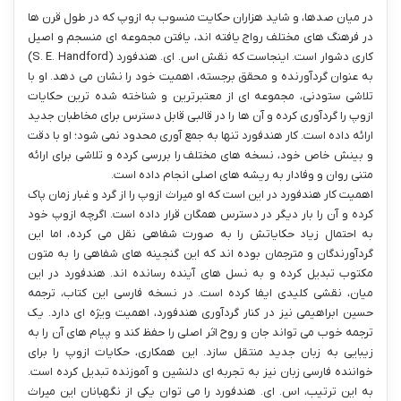
در میان صدها، و شاید هزاران حکایت منسوب به ازوپ که در طول قرن ها
در فرهنگ های مختلف رواج یافته اند، یافتن مجموعه ای منسجم و اصیل
کاری دشوار است. اینجاست که نقش اس. ای. هندفورد (S. E. Handford)
به عنوان گردآورنده و محقق برجسته، اهمیت خود را نشان می دهد. او با
تلاشی ستودنی، مجموعه ای از معتبرترین و شناخته شده ترین حکایات
ازوپ را گردآوری کرده و آن ها را در قالبی قابل دسترس برای مخاطبان جدید
ارائه داده است. کار هندفورد تنها به جمع آوری محدود نمی شود؛ او با دقت
و بینش خاص خود، نسخه های مختلف را بررسی کرده و تلاشی برای ارائه
متنی روان و وفادار به ریشه های اصلی انجام داده است.
اهمیت کار هندفورد در این است که او میراث ازوپ را از گرد و غبار زمان پاک
کرده و آن را بار دیگر در دسترس همگان قرار داده است. اگرچه ازوپ خود
به احتمال زیاد حکایاتش را به صورت شفاهی نقل می کرده، اما این
گردآورندگان و مترجمان بوده اند که این گنجینه های شفاهی را به متون
مکتوب تبدیل کرده و به نسل های آینده رسانده اند. هندفورد در این
میان، نقشی کلیدی ایفا کرده است. در نسخه فارسی این کتاب، ترجمه
حسین ابراهیمی نیز در کنار گردآوری هندفورد، اهمیت ویژه ای دارد. یک
ترجمه خوب می تواند جان و روح اثر اصلی را حفظ کند و پیام های آن را به
زیبایی به زبان جدید منتقل سازد. این همکاری، حکایات ازوپ را برای
خواننده فارسی زبان نیز به تجربه ای دلنشین و آموزنده تبدیل کرده است.
به این ترتیب، اس. ای. هندفورد را می توان یکی از نگهبانان این میراث