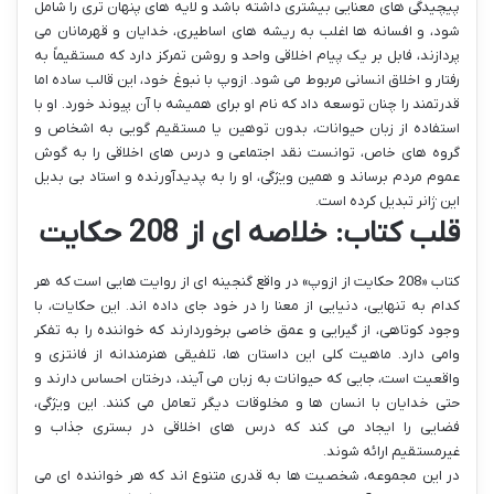
پیچیدگی های معنایی بیشتری داشته باشد و لایه های پنهان تری را شامل
شود، و افسانه ها اغلب به ریشه های اساطیری، خدایان و قهرمانان می
پردازند، فابل بر یک پیام اخلاقی واحد و روشن تمرکز دارد که مستقیماً به
رفتار و اخلاق انسانی مربوط می شود. ازوپ با نبوغ خود، این قالب ساده اما
قدرتمند را چنان توسعه داد که نام او برای همیشه با آن پیوند خورد. او با
استفاده از زبان حیوانات، بدون توهین یا مستقیم گویی به اشخاص و
گروه های خاص، توانست نقد اجتماعی و درس های اخلاقی را به گوش
عموم مردم برساند و همین ویژگی، او را به پدیدآورنده و استاد بی بدیل
این ژانر تبدیل کرده است.
قلب کتاب: خلاصه ای از 208 حکایت
کتاب «208 حکایت از ازوپ» در واقع گنجینه ای از روایت هایی است که هر
کدام به تنهایی، دنیایی از معنا را در خود جای داده اند. این حکایات، با
وجود کوتاهی، از گیرایی و عمق خاصی برخوردارند که خواننده را به تفکر
وامی دارد. ماهیت کلی این داستان ها، تلفیقی هنرمندانه از فانتزی و
واقعیت است، جایی که حیوانات به زبان می آیند، درختان احساس دارند و
حتی خدایان با انسان ها و مخلوقات دیگر تعامل می کنند. این ویژگی،
فضایی را ایجاد می کند که درس های اخلاقی در بستری جذاب و
غیرمستقیم ارائه شوند.
در این مجموعه، شخصیت ها به قدری متنوع اند که هر خواننده ای می