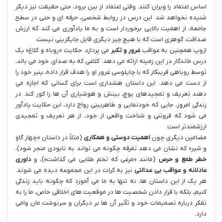
اساس اعتماد را ویران کنند. وقتی اعتماد از بین برود، حتی حقیقت نیز دیگر
شنیده نخواهد شد. این درس در روابط شخصی، حرفه ای و حتی در سطح
جامعه، از اهمیت بالایی برخوردار است و به ما یادآوری می کند که ارزش
صداقت، گوهری است که با هیچ چیز دیگری قابل جایگزینی نیست.
ازوپ همچنین به عواقب
غرور و تکبر
می پردازد. حکایت «روباه و کلاغ» یک
درس ماندگار در این زمینه ارائه می دهد. کلاغی که به صدای خود می بالد،
توسط روباهی فریبکار که با چاپلوسی غرور او را هدف قرار داده، پنیر خود را
از دست می دهد. این داستان هشداری است برای کسانی که اجازه می
دهند تعریف و تمجیدهای پوچ، بینش و هوشیاری آن ها را کور کند. در
زندگی امروز، جایی که خودنمایی و ظاهربینی رواج دارد، این حکایت یادآور
می شود که فروتنی و شناخت واقعی از خود، از هر تعریف و تمجیدی
ارزشمندتر است.
مضامین دیگری چون
اهمیت دوستی و همکاری
(مثلاً در داستان «چهار گاو
و شیر» که نشان می دهد تفرقه چگونه می تواند به نابودی منجر شود)،
خطر طمع و حرص
(مانند «مرغی که تخم طلایی می گذاشت»)، و
داوری
عادلانه و عواقب بی عدالتی
نیز به کرات در این مجموعه دیده می شوند.
هر یک از این داستان ها، نه تنها به ما می آموزد که چگونه باید زندگی
کنیم، بلکه با قرار دادن شخصیت ها در موقعیت های اخلاقی خاص، ما را به
تفکر درباره تصمیمات خود و تأثیر آن ها بر دیگران و سرنوشت مان وامی
دارد.