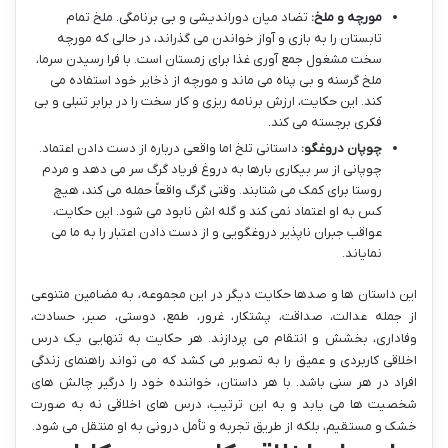
مورچه و ملخ:
تضاد میان دوراندیشی و بی برنامگی. ملخ تمام
تابستان را به بازی و آواز خواندن می گذراند، در حالی که مورچه
سخت مشغول جمع آوری غذا برای زمستان است. با فرا رسیدن سرما،
ملخ گرسنه و بی پناه می ماند و مورچه از ذخایر خود استفاده می
کند. این حکایت، ارزش برنامه ریزی و کار سخت را در برابر تنبلی و بی
فکری برجسته می کند.
چوپان دروغگو:
داستانی تلخ اما واقعی درباره از دست دادن اعتماد.
چوپانی از سر بیکاری بارها به دروغ فریاد گرگ سر می دهد و مردم
روستا برای کمک می شتابند. وقتی گرگ واقعاً حمله می کند، هیچ
کس به او اعتماد نمی کند و گله اش نابود می شود. این حکایت،
عواقب جبران ناپذیر دروغگویی و از دست دادن اعتبار را به ما می
نمایاند.
این داستان ها و صدها حکایت دیگر در این مجموعه، به مضامین متنوعی
از جمله عدالت، صداقت، پشتکار، غرور، طمع، دوستی، صبر، حسادت،
وفاداری، بخشش و انتقام می پردازند. هر حکایت به تنهایی یک درس
اخلاقی کاربردی و عمیق را به تصویر می کشد که می تواند راهنمای زندگی
افراد در هر سنی باشد. با هر داستان، خواننده خود را درگیر چالش های
شخصیت ها می یابد و به این ترتیب، درس های اخلاقی نه به صورت
خشک و مستقیم، بلکه از طریق تجربه و تأمل درونی به او منتقل می شود.