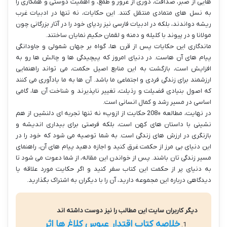
هایی از صبر، صداقت، دوری از غرور و طمع، و اهمیت دوستی و همکاری را
به نسل های متمادی منتقل کنند. این حکایات، نه تنها در ادبیات غرب
ریشه دواندند، بلکه در ادبیات فارسی نیز ردپای خود را در آثار بزرگانی چون
مولانا و در پیوند با کلیله و دمنه و لقمان حکیم نمایان ساختند.
ماندگاری این حکایات پس از قرن ها، گواه بر جهان شمولی و جاودانگی
پیام های آن هاست. در دنیای امروز که پیچیدگی ها و چالش ها رو به
افزایش است، بازگشت به این منابع اصیل حکمت، می تواند راهنمایی
ارزشمند برای زندگی فردی و اجتماعی ما باشد. آن ها به ما یادآوری می کنند
که اصول بنیادی فضیلت و رذیلت، تغییر ناپذیرند و شناخت آن ها، گامی
اساسی در مسیر رشد و کمال انسانی است.
در نهایت، مطالعه «208 حکایت از ازوپ» نه تنها تجربه ای دلنشین از هم
نشینی با داستان های کهن است، بلکه فرصتی برای بیداری اندیشه و
بازنگری در ارزش های زندگی است. به شما توصیه می شود که خود را در
این دنیای بی مرز از حکمت غرق کنید و اجازه دهید پیام های آن، راهنمای
مسیر زندگی تان باشند. پس از خواندن این مقاله، از شما دعوت می شود تا
به دنیای پر از حکمت این کتاب سفر کنید و اگر حکایت مورد علاقه یا
دیدگاهی درباره این مجموعه دارید، آن را با دیگران به اشتراک بگذارید.
دیگر کاربران سایت این مطالب را نیز دوست داشته اند
خلاصه کتاب اقتدار عبوس کلاغ ها اثر