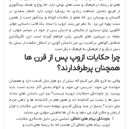
های او ریشه در فرهنگ و سنت های بومی دارد، اما روح و هدف پندآموزی
از طریق تمثیل، شباهت زیادی به رویکرد ازوپ دارد. اشعار سعدی در
گلستان و بوستان نیز، که مملو از حکایات کوتاه و پندآموز است، از همین
سنت بهره می برد. به نظر می رسد، ازوپ با ایجاد یک قالب داستانی مؤثر،
الگویی برای بسیاری از حکیمان و ادیبان پس از خود در سراسر جهان، از
جمله در سرزمین های فارسی زبان، فراهم آورده است. این تأثیرگذاری
متقابل، گواهی بر قدرت بی مرز داستان گویی در انتقال حکمت از نسلی به
نسل دیگر و از فرهنگی به فرهنگ دیگر است.
چرا حکایات ازوپ پس از قرن ها
همچنان پرطرفدارند؟
وقتی به اثری فکر می کنیم که بیش از دو هزار سال قدمت دارد و همچنان
خوانده می شود، تدریس می شود، و الهام بخش آثار جدید است، باید
پرسید: راز جاودانگی «حکایات ازوپ» چیست؟ چرا این داستان های ساده،
نسل ها را پشت سر گذاشته اند و هنوز هم در کتابخانه ها و ذهن مردم
جای دارند؟ پاسخ در چند ویژگی کلیدی نهفته است که این حکایات را فراتر
از زمان و مکان قرار می دهد و به آن ها ماهیتی جهانی می بخشد.
جاودانگی پیام های اخلاقی:
اساسی ترین دلیل ماندگاری حکایات
ازوپ، پیام های اخلاقی آن هاست که به ریشه های ثابت و