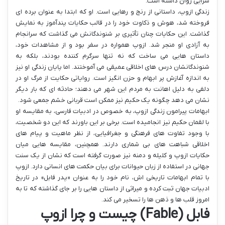
سرایی روان داشته است.
زندگی ازوپ، داستانی از رنج و رهایی است. او که ابتدا به عنوان برده ای
فروخته شد، هوش و ذکاوت خود را در قالب حکایات پندآموز به نمایش
گذاشت. این حکایات چنان تأثیری بر شنوندگانش می گذاشت که سرانجام
به آزادی او منجر شد. ازوپ همواره در سفر بود و از مشاهدات خود،
داستان هایی می ساخت که نه تنها سرگرم کننده بودند، بلکه به
شنوندگانشان درس های اخلاقی عمیقی می آموختند. اما پایان زندگی او نیز
به اندازه آغازش پر ابهام و حزن انگیز است. روایاتی حکایت از مرگ او در
دلفی به دلیل اهانت به مردم این شهر می دهند؛ حادثه ای که بار دیگر
نشان می دهد چگونه یک حکیم نیز ممکن است قربانی خشم جمعی شود.
ابهامات پیرامون زندگی ازوپ، به خصوص در ادبیات فارسی، به مقایسه او
با لقمان حکیم نیز انجامیده است. برخی بر این باورند که این دو شخصیت،
با وجود تفاوت های فرهنگی و جغرافیایی، از نظر ماهیت و پیام های
اخلاقی شباهت های بی شماری دارند. همچنین، مقایسه هایی میان
حکایات ازوپ و کلیله و دمنه نیز صورت گرفته است که نشان از یک سنت
جهانی در استفاده از زبان حیوانات برای بیان حکمت های انسانی دارد. ازوپ
با تمام ابهامات تاریخی اش، نام خود را به عنوان «پدر فابل» در تاریخ
ادبیات جهان ثبت کرده و میراثی از داستان هایی را بر جای گذاشته که تا به
امروز قلب ها و ذهن ها را تسخیر می کند.
فابل (Fable) چیست و چرا ازوپ