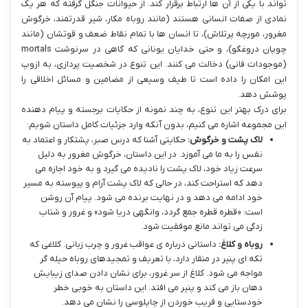
تواند با یکی از آن ها ارتباط برقرار کند. از حیوانات جنگل گرفته که هر یک
نمادی از صفات انسانی هستند (مانند روباه مکار، شیر قدرتمند، خرگوش
مغرور، مورچه پرتلاش)، تا انسان ها با تمام نقاط ضعف و قوتشان (مانند
چوپان دروغگو)، و حتی خدایان یونانی که گاهی در سرنوشت mortals
(موجودات فانی) دخالت می کنند. این تنوع در شخصیت پردازی، به ازوپ
این امکان را داده است تا طیف وسیعی از مضامین و مسائل اخلاقی را
پوشش دهد.
برای درک بهتر این تنوع، به چند نمونه از حکایات برجسته و پیام دهنده
این مجموعه اشاره می کنیم، بدون آنکه وارد جزئیات کامل داستان شویم:
لاک پشت و خرگوش:
حکایتی آشنا که درس صبر، پشتکار و اعتماد به
نفس را به ما می آموزد. در این داستان، خرگوش مغرور به دلیل
سرعت زیاد خود، لاک پشت را نادیده می گیرد و به خود اجازه می
دهد که استراحت کند، در حالی که لاک پشت آرام و پیوسته به مسیر
خود ادامه می دهد و در نهایت برنده می شود. پیام آن روشن
است: «قطره قطره جمع گردد، وانگهی دریا شود» و غرور و شتاب
زدگی می تواند مانع موفقیت شود.
روباه و کلاغ:
داستانی درباره ی عواقب غرور و چرب زبانی. کلاغی که
تکه ای پنیر در منقار دارد، با تعریف و تمجیدهای روباه حیله گر
مواجه می شود. کلاغ از سر غرور، برای نشان دادن صدای زیبایش
دهان باز می کند و پنیر می افتد. این داستان به خوبی خطر
خودستایی و فریب خوردن از چاپلوسی را نشان می دهد.