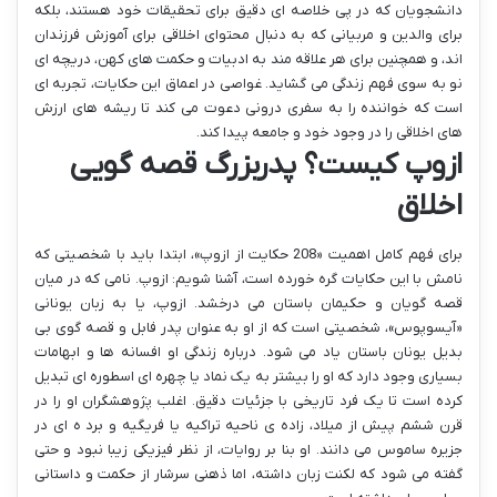
دانشجویان که در پی خلاصه ای دقیق برای تحقیقات خود هستند، بلکه
برای والدین و مربیانی که به دنبال محتوای اخلاقی برای آموزش فرزندان
اند، و همچنین برای هر علاقه مند به ادبیات و حکمت های کهن، دریچه ای
نو به سوی فهم زندگی می گشاید. غواصی در اعماق این حکایات، تجربه ای
است که خواننده را به سفری درونی دعوت می کند تا ریشه های ارزش
های اخلاقی را در وجود خود و جامعه پیدا کند.
ازوپ کیست؟ پدربزرگ قصه گویی
اخلاق
برای فهم کامل اهمیت «208 حکایت از ازوپ»، ابتدا باید با شخصیتی که
نامش با این حکایات گره خورده است، آشنا شویم: ازوپ. نامی که در میان
قصه گویان و حکیمان باستان می درخشد. ازوپ، یا به زبان یونانی
«آیسوپوس»، شخصیتی است که از او به عنوان پدر فابل و قصه گوی بی
بدیل یونان باستان یاد می شود. درباره زندگی او افسانه ها و ابهامات
بسیاری وجود دارد که او را بیشتر به یک نماد یا چهره ای اسطوره ای تبدیل
کرده است تا یک فرد تاریخی با جزئیات دقیق. اغلب پژوهشگران او را در
قرن ششم پیش از میلاد، زاده ی ناحیه تراکیه یا فریگیه و برد ه ای در
جزیره ساموس می دانند. او بنا بر روایات، از نظر فیزیکی زیبا نبود و حتی
گفته می شود که لکنت زبان داشته، اما ذهنی سرشار از حکمت و داستانی