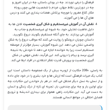
فرهنگی را درمی نوردند. چه در یونان باستان، چه در ایران امروز و
چه در دورترین نقاط جهان، مردم با شخصیت هایی چون روباه
مکار، کلاغ مغرور یا مورچه پرتلاش همذات پنداری می کنند و درس
های آن ها را می آموزند.
نقش آن در آموزش غیرمستقیم و شکل گیری شخصیت:
فابل ها به
دلیل ماهیت تمثیلی خود، به شیوه ای غیرمستقیم و جذاب به
آموزش می پردازند. به جای آنکه مستقیم بگویند دروغ نگویید،
داستان چوپان دروغگو را روایت می کنند که عواقب دروغ را به شکل
واضحی نشان می دهد. این شیوه آموزش، بسیار مؤثرتر از موعظه
مستقیم است، زیرا به خواننده اجازه می دهد تا خودش به نتیجه
گیری برسد و پیام را درونی کند. این فرآیند، نقش مهمی در شکل
گیری شخصیت و پرورش قدرت تفکر انتقادی در افراد ایفا می کند.
به راستی، «208 حکایت از ازوپ» بیش از یک مجموعه داستان است؛ این
کتاب یک میراث فرهنگی است که ارزش ها و خرد بشری را در خود جای داده
و از نسلی به نسل دیگر منتقل می کند. در هر بار خواندن این حکایات، چه
برای اولین بار و چه برای چندمین بار، تجربه ای تازه از درک زندگی و انسان
به دست می آید. این حکایات، راهی هموار برای بیداری اندیشه و ترویج
فضایل اخلاقی در جوامع انسانی هستند.