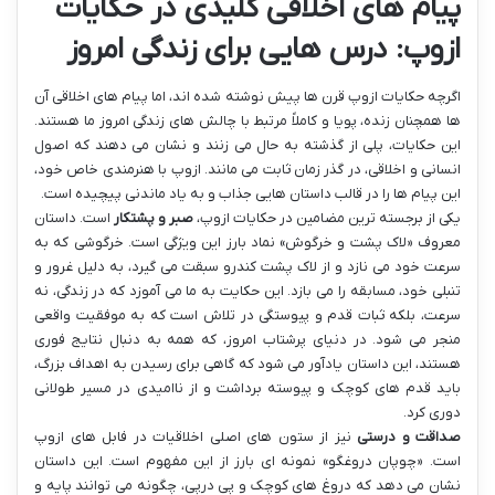
پیام های اخلاقی کلیدی در حکایات
ازوپ: درس هایی برای زندگی امروز
اگرچه حکایات ازوپ قرن ها پیش نوشته شده اند، اما پیام های اخلاقی آن
ها همچنان زنده، پویا و کاملاً مرتبط با چالش های زندگی امروز ما هستند.
این حکایات، پلی از گذشته به حال می زنند و نشان می دهند که اصول
انسانی و اخلاقی، در گذر زمان ثابت می مانند. ازوپ با هنرمندی خاص خود،
این پیام ها را در قالب داستان هایی جذاب و به یاد ماندنی پیچیده است.
یکی از برجسته ترین مضامین در حکایات ازوپ،
صبر و پشتکار
است. داستان
معروف «لاک پشت و خرگوش» نماد بارز این ویژگی است. خرگوشی که به
سرعت خود می نازد و از لاک پشت کندرو سبقت می گیرد، به دلیل غرور و
تنبلی خود، مسابقه را می بازد. این حکایت به ما می آموزد که در زندگی، نه
سرعت، بلکه ثبات قدم و پیوستگی در تلاش است که به موفقیت واقعی
منجر می شود. در دنیای پرشتاب امروز، که همه به دنبال نتایج فوری
هستند، این داستان یادآور می شود که گاهی برای رسیدن به اهداف بزرگ،
باید قدم های کوچک و پیوسته برداشت و از ناامیدی در مسیر طولانی
دوری کرد.
صداقت و درستی
نیز از ستون های اصلی اخلاقیات در فابل های ازوپ
است. «چوپان دروغگو» نمونه ای بارز از این مفهوم است. این داستان
نشان می دهد که دروغ های کوچک و پی درپی، چگونه می توانند پایه و