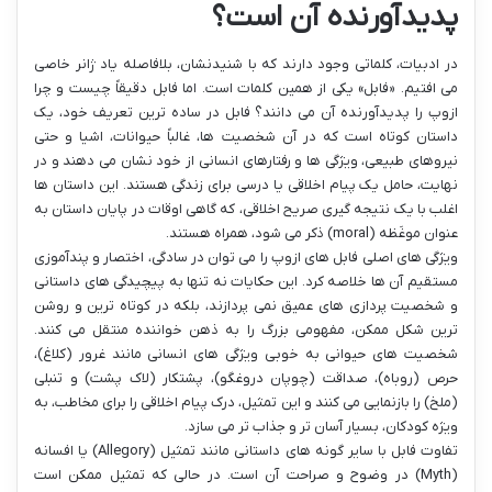
پدیدآورنده آن است؟
در ادبیات، کلماتی وجود دارند که با شنیدنشان، بلافاصله یاد ژانر خاصی
می افتیم. «فابل» یکی از همین کلمات است. اما فابل دقیقاً چیست و چرا
ازوپ را پدیدآورنده آن می دانند؟ فابل در ساده ترین تعریف خود، یک
داستان کوتاه است که در آن شخصیت ها، غالباً حیوانات، اشیا و حتی
نیروهای طبیعی، ویژگی ها و رفتارهای انسانی از خود نشان می دهند و در
نهایت، حامل یک پیام اخلاقی یا درسی برای زندگی هستند. این داستان ها
اغلب با یک نتیجه گیری صریح اخلاقی، که گاهی اوقات در پایان داستان به
عنوان موغَظه (moral) ذکر می شود، همراه هستند.
ویژگی های اصلی فابل های ازوپ را می توان در سادگی، اختصار و پندآموزی
مستقیم آن ها خلاصه کرد. این حکایات نه تنها به پیچیدگی های داستانی
و شخصیت پردازی های عمیق نمی پردازند، بلکه در کوتاه ترین و روشن
ترین شکل ممکن، مفهومی بزرگ را به ذهن خواننده منتقل می کنند.
شخصیت های حیوانی به خوبی ویژگی های انسانی مانند غرور (کلاغ)،
حرص (روباه)، صداقت (چوپان دروغگو)، پشتکار (لاک پشت) و تنبلی
(ملخ) را بازنمایی می کنند و این تمثیل، درک پیام اخلاقی را برای مخاطب، به
ویژه کودکان، بسیار آسان تر و جذاب تر می سازد.
تفاوت فابل با سایر گونه های داستانی مانند تمثیل (Allegory) یا افسانه
(Myth) در وضوح و صراحت آن است. در حالی که تمثیل ممکن است