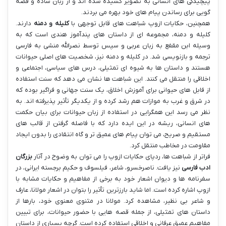
پیچیدگی های انسانی به تصویر کشیده شده اند و از زبان ساده و قصه
گویی برای رساندن پیام های خود بهره می بردند.
همچنین، حکایات ازوپ شباهت های قابل توجهی با
کلیله و دمنه
دارند.
کلیله و دمنه، مجموعه ای از داستان های پندآموز هندی است که به
وسیله ابن مقفع به زبان عربی و سپس توسط نصرالله منشی به فارسی
ترجمه و بازنویسی شد. در کلیله و دمنه نیز، شخصیت های اصلی حیوانات
هستند و داستان ها به شیوه ای تمثیلی، درس های سیاسی، اجتماعی و
اخلاقی را منتقل می کنند. این شباهت ها نشان می دهد که سنت استفاده
از فابل های حیوانی برای آموزش اخلاق، یک سنت جهانی و فراگیر بوده که
در شرق و غرب به موازات هم رشد کرده و از یکدیگر تأثیر پذیرفته اند. به
نظر می رسد این همگرایی در استفاده از زبان حیوانات برای بیان حکمت
های انسانی، ریشه در این ایده دارد که با فاصله گرفتن از قالب های
مستقیم و صریح، می توان پیام های عمیق تر و گاه انتقادی را بدون ایجاد
مقاومت در مخاطب منتقل کرد.
فراتر از شباهت ها، ردپای حکایات ازوپ را می توان به وضوح در آثار
بزرگان
ادب فارسی
نیز یافت. ناصرخسرو، شاعر، فیلسوف و حکیم برجسته ایرانی، در
سفرنامه ها و دیوان اشعار خود به برخی از مفاهیم و حکایات مشابه با
ازوپ اشاره کرده است. اما شاید بارزترین تأثیر را بتوان در اشعار مولانا، عارف
و شاعر بی نظیر، مشاهده کرد. مولانا در مثنوی معنوی خود، بارها از
داستان های تمثیلی، از جمله قصه هایی با حضور حیوانات، برای تبیین
مفاهیم عمیق عرفانی و اخلاقی استفاده کرده است. گرچه بسیاری از داستان