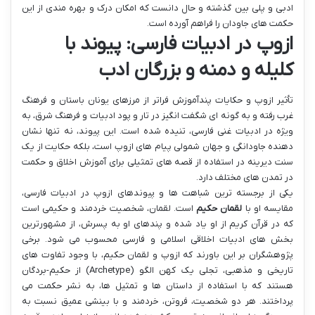
ادبی و پلی بین گذشته و حال دانست که امکان درک و بهره مندی از این
حکمت های جاودان را فراهم آورده است.
ازوپ در ادبیات فارسی: پیوند با
کلیله و دمنه و بزرگان ادب
تأثیر ازوپ و حکایات پندآموزش فراتر از مرزهای یونان باستان و فرهنگ
غرب رفته و به گونه ای شگفت انگیز در تار و پود ادبیات و فرهنگ شرق، به
ویژه در ادبیات غنی فارسی، تنیده شده است. این پیوند، نه تنها نشان
دهنده جاودانگی و جهان شمولی پیام های ازوپ است، بلکه حکایت از یک
سنت دیرینه در استفاده از قصه های تمثیلی برای آموزش اخلاق و حکمت
در تمدن های مختلف دارد.
یکی از برجسته ترین شباهت ها و پیوندهای ازوپ در ادبیات فارسی،
مقایسه او با
لقمان حکیم
است. لقمان، شخصیت خردمند و حکیمی است
که در قرآن کریم از او یاد شده و پندهای او به پسرش، از مشهورترین
بخش های ادبیات اخلاقی اسلامی و فارسی محسوب می شود. برخی
پژوهشگران بر این باورند که ازوپ و لقمان حکیم، با وجود تفاوت های
تاریخی و مذهبی، تجلی یک کهن الگو (Archetype) از حکیم-بردگان
هستند که با استفاده از داستان ها و تمثیل ها، به نشر حکمت می
پرداختند. هر دو شخصیت، فروتن، خردمند و با بینشی عمیق نسبت به