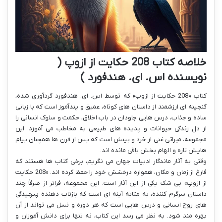
خلاصه کتاب 208 حکایت از ازوپ (
نویسنده اس. ای. هندفورد )
کتاب «208 حکایت از ازوپ» که توسط اس. ای. هندفورد گردآوری شده،
گنجینه ای ارزشمند از داستان های کوتاه، عمیق و پندآموز است که با زبانی
ساده و جذاب، درس هایی جاودان در باب اخلاق، حکمت و سلوک انسانی را
از دل زندگی حیوانات و پدیده های طبیعی به مخاطب می آموزد. این
مجموعه، میراثی غنی از خرد و بینش است که پس از قرن ها همچنان پیام
هایش تازه و الهام بخش باقی مانده اند.
وقتی به آثار ماندگار ادبیات جهان می نگریم، برخی کتاب ها هستند که
فارغ از زمان و مکان، همواره درخشش خود را حفظ کرده اند. «208 حکایت
از ازوپ» بی شک یکی از این آثار است. این مجموعه، فراتر از صرفاً چند
داستان سرگرم کننده، به مثابه آینه ای است که بازتاب دهنده پیچیدگی
های روح انسانی و درس هایی است که هر دوره و نسل می تواند از آن
بهره مند شود. به نظر می رسد این کتاب، نه تنها برای دانش آموزان و