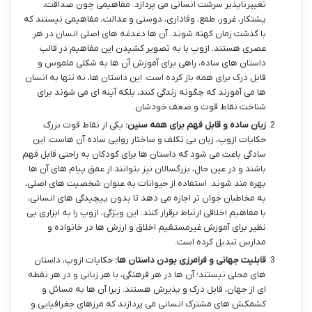
تغییرناپذیر سرشت انسانی می پردازد. مفاهیمی چون صداقت،
پشتکار، غرور، طمع، وفاداری، دوستی و عدالت، مفاهیمی نیستند که
با گذشت زمان کهنه شوند. آن ها دغدغه های اصلی انسان در هر
عصری هستند. ازوپ با به تصویر کشیدن این مفاهیم در قالب
داستان های ساده، راهی برای آموزش آن ها به شکلی ملموس و
قابل درک برای همه باز کرده است. این داستان ها، نه تنها به انسان
ها می آموزند که چگونه زندگی کنند، بلکه آینه ای می شوند برای
شناخت نقاط قوت و ضعف خودشان.
زبان ساده و قابل فهم برای همه سنین:
یکی از نقاط قوت بزرگ
حکایات ازوپ، زبان بی تکلف و ساختار روایی ساده آن هاست. این
سادگی باعث می شود که داستان ها برای کودکان به راحتی قابل فهم
باشند و در عین حال، بزرگسالان نیز بتوانند از عمق پیام های آن ها
بهره مند شوند. استفاده از حیوانات به عنوان شخصیت های اصلی،
به مخاطبان جوان تر اجازه می دهد تا بدون پیچیدگی های انسانی،
با مفاهیم اخلاقی ارتباط برقرار کنند. این ویژگی، ازوپ را به ابزاری بی
نظیر برای آموزش غیرمستقیم اخلاق و ارزش ها در خانواده و
مدارس تبدیل کرده است.
قابلیت جهانی و فرامرزی بودن داستان ها:
حکایات ازوپ، داستان
های محلی نیستند؛ آن ها در هر فرهنگی، با هر زبانی و در هر نقطه
ای از جهان، قابل درک و پذیرش هستند. زیرا آن ها به مسائل و
کشمکش های مشترک انسانی می پردازند که مرزهای جغرافیایی و