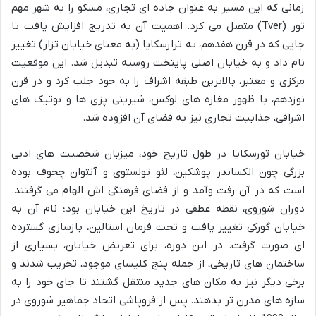
زمانی که این مسیر به عنوان جاده ای تجاری، مسکو را به شهر مهم
تور (Tver) متصل می کرد. اهمیت آن به تدریج افزایش یافت تا
جایی که در قرن هفدهم، به تزارسکایا (به معنای خیابان تزار) تغییر
نام داد و به خیابان اصلی پایتخت روسیه تبدیل شد. این موقعیت
مرکزی و معتبر، بالاترین طبقه اشراف را به خود جلب کرد و در قرن
نوزدهم، با ظهور مغازه های لوکس، شیرینی پزی ها و بوتیک های
اشرافی، جذابیت تجاری نیز به فضای آن افزوده شد.
خیابان تورسکایا در طول تاریخ خود، میزبان شخصیت های ادبی
بزرگی چون الکساندر پوشکین، لئو تولستوی و آنتوان چخوف بوده
است که در آن رفت وآمد و از فضای فرهنگی اش الهام می گرفتند.
دوران شوروی، نقطه عطفی در تاریخ این خیابان بود؛ نام آن به
خیابان گورکی تغییر یافت و تحت فرمان استالین، بازسازی گسترده
ای صورت گرفت. در این دوره، برای تعریض خیابان، بسیاری از
ساختمان های تاریخی، از جمله پنج کلیسای موجود، تخریب شدند و
برخی دیگر نیز به مکان های جدید منتقل گشتند تا جای خود را به
سازه های مدرن تر بدهند. پس از فروپاشی اتحاد جماهیر شوروی در