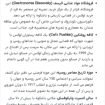
فروشگاه مواد غذایی الیسف (Gastronomia Eliseevsky):
این
فروشگاه، فراتر از یک مرکز خرید، تجربه ای منحصر به فرد از
خرید لوکس در فضایی تاریخی و باشکوه را ارائه می دهد.
دکوراسیون نئوباروک و اجناس خاص آن، به خصوص برای علاقه
مندان به معماری و تجربه های منحصربه فرد، جذاب است.
کافه پوشکین (Café Pushkin):
یک کافه-رستوران لوکس با
شهرت جهانی که فضایی مجلل و منویی با غذاهای روسی و
اروپایی را ارائه می دهد. این مکان به سرعت پس از افتتاح در
سال 1999، به یکی از نمادهای زندگی لوکس در مسکو تبدیل شد
و بازدید از مسکو بدون چشیدن طعم غذا در آن، گویی ناتمام
می ماند.
موزه تاریخ معاصر روسیه:
این موزه فرصتی بی نظیر برای کشف
تحولات سیاسی و اجتماعی 150 سال اخیر روسیه و جهان را
فراهم می کند. از حکومت تزاری و انقلاب 1917 تا دوران شوروی
و پس از آن، همه در این موزه به تصویر کشیده شده اند.
سالن کنسرت چایکوفسکی:
مکانی باشکوه با بیش از ۷۰ سال
قدمت که از جایگاه ویژه ای در تاریخ موسیقی روسیه برخوردار