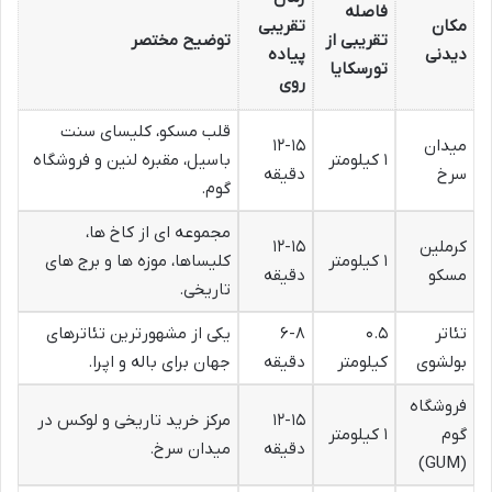
فاصله
مکان
تقریبی
تقریبی از
توضیح مختصر
دیدنی
پیاده
تورسکایا
روی
قلب مسکو، کلیسای سنت
میدان
۱۲-۱۵
۱ کیلومتر
باسیل، مقبره لنین و فروشگاه
سرخ
دقیقه
گوم.
مجموعه ای از کاخ ها،
کرملین
۱۲-۱۵
۱ کیلومتر
کلیساها، موزه ها و برج های
مسکو
دقیقه
تاریخی.
تئاتر
۰.۵
۶-۸
یکی از مشهورترین تئاترهای
بولشوی
کیلومتر
دقیقه
جهان برای باله و اپرا.
فروشگاه
۱۲-۱۵
مرکز خرید تاریخی و لوکس در
گوم
۱ کیلومتر
دقیقه
میدان سرخ.
(GUM)