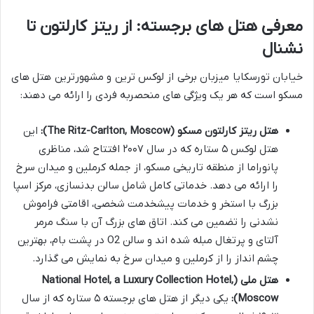
معرفی هتل های برجسته: از ریتز کارلتون تا
نشنال
خیابان تورسکایا میزبان برخی از لوکس ترین و مشهورترین هتل های
مسکو است که هر یک ویژگی های منحصربه فردی را ارائه می دهند:
هتل ریتز کارلتون مسکو (The Ritz-Carlton, Moscow):
این
هتل لوکس ۵ ستاره که در سال ۲۰۰۷ افتتاح شد، مناظری
پانوراما از منطقه تاریخی مسکو، از جمله کرملین و میدان سرخ
را ارائه می دهد. خدماتی کامل شامل سالن بدنسازی، مرکز اسپا
بزرگ با استخر و خدمات پیشخدمت شخصی، اقامتی فراموش
نشدنی را تضمین می کند. اتاق های بزرگ آن با سنگ مرمر
آلتای و پرتغال مبله شده اند و سالن O2 در پشت بام، بهترین
چشم انداز را از کرملین و میدان سرخ به نمایش می گذارد.
هتل ملی (National Hotel, a Luxury Collection Hotel,
Moscow):
یکی دیگر از هتل های برجسته ۵ ستاره که از سال