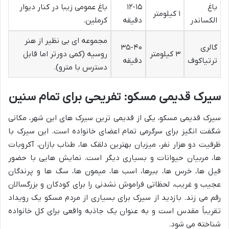
باغ
۱۲-۱۵
باغ عمومی زیبا در کنار دیوار
۱ کیلومتر
الکساندر
دقیقه
کرملین.
مجموعه ای بی نظیر از هنر
گالری
۳۵-۴۰
۳ کیلومتر
روسیه (کمی دورتر اما قابل
ترتیاکوف
دقیقه
دسترس با مترو).
سیرک قدیمی مسکو: تفریحی برای تمام سنین
سیرک قدیمی مسکو، یکی از قدیمی ترین سیرک های این شهر، مکانی
شگفت انگیز برای سرگرمی تمام اعضای خانواده است. این سیرک با
ظرفیت دو هزار نفر، میزبان بهترین دلقک ها، طناب بازان، آکروبات
ها، مربیان حیوانات و بسیاری دیگر است. نمایش هایی با حضور
فیل ها، خرس ها، ببرها، اسب ها، میمون ها، سگ ها و پرندگان
عجیب و غریب، لحظاتی فراموش نشدنی را برای کودکان و بزرگسالان
رقم می زند. بازدید از سیرک برای بسیاری از مردم مسکو یک رویداد
تقریباً مقدس است و به عنوان یک جاذبه واقعی برای کل خانواده
شناخته می شود.