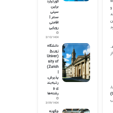
ید زورلو است. این ایستگاه در خط M2
کورتیارد
برلین
و
سیتی
د
سنتر |
این
اقامتی
د
رویایی
03/10/1404
دانشگاه
.
زوریخ
ز
(Univer
sity of
Zurich)
|
پذیرش،
رتبه‌بند
،
ی و
رشته‌ها
ب
23/09/1404
چگونه