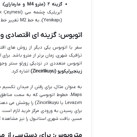
گزینه ۲ (مترو M4 و مارمارای):
(Yenikapı)، به خط M2 تغییر خط داده و به سمت گایرتپه حرکت کنند.
اتوبوس: گزینه ای اقتصادی و
سفر با اتوبوس یکی دیگر از روش های اقت
ترافیک شهری، زمان برتر از مترو باشد. برای
اتوبوس متعددی در نزدیکی زورلو سنتر وجو
زینجیرلیکویو (Zincirlikuyu)
اشاره کرد.
Maps، خطوط اتوبوسی که به سمت مناطق
Levazım یا Zincirlikuyu
برای رسیدن به ورودی مرکز خرید لازم است. 
مسیر، بافت شهری استانبول را نیز مشاهده ک
متروبوس: برای دسترسی از من