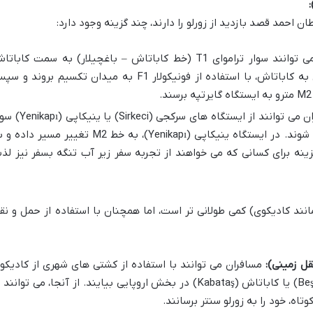
ن احمد قصد بازدید از زورلو را دارند، چند گزینه وجود دارد:
می توانند سوار تراموای T1 (خط کاباتاش – باغچیلار) به سمت کابات
(Kabataş) شوند. پس از رسیدن به کاباتاش، با استفاده از فونیکولار F1 به میدان تکسیم بروند و
مسافران می توانند از ایستگاه های سرکجی (Sirkeci) یا ینی
خط متروی مارمارای (Marmaray) شوند. در ایستگاه ینیکاپی (Yenikapı)، به خط M2 تغییر مسیر دا
ینه برای کسانی که می خواهند از تجربه سفر زیر آب تنگه بسفر نیز لذ
ند کادیکوی) کمی طولانی تر است، اما همچنان با استفاده از حمل و نق
مسافران می توانند با استفاده از کشتی های شهری از کادیکو
به یکی از بنادر بشیکتاش (Beşiktaş) یا کاباتاش (Kabataş) در بخش اروپایی بیایند. از آنجا، می توانند
ه، خود را به زورلو سنتر برسانند.