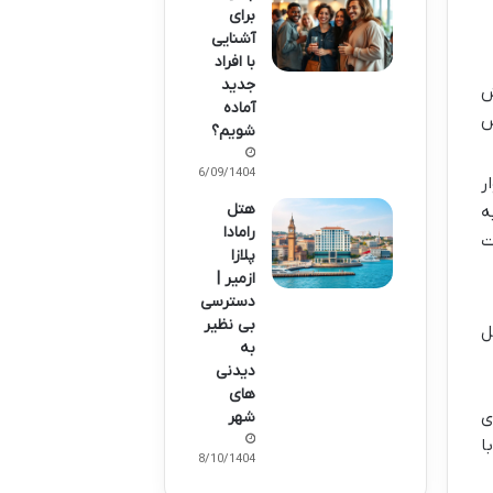
برای
آشنایی
با افراد
جدید
اش
آماده
 سپس
شویم؟
16/09/1404
کاپی (Yenikapı) سوار
هتل
ده و به
رامادا
ت
پلازا
ازمیر |
دسترسی
بی نظیر
ل
به
دیدنی
های
ی
شهر
 با
08/10/1404