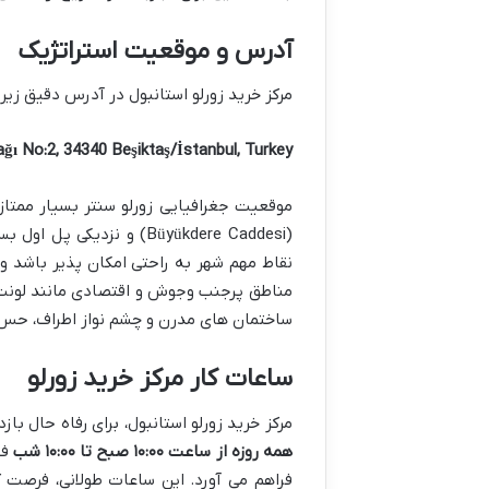
آدرس و موقعیت استراتژیک
مرکز خرید زورلو استانبول در آدرس دقیق زیر ق
ğı No:2, 34340 Beşiktaş/İstanbul, Turkey
موقعیت جغرافیایی زورلو سنتر بسیار ممتاز
(Büyükdere Caddesi) و نز
نقاط مهم شهر به راحتی امکان پذیر باشد و 
ساختمان های مدرن و چشم نواز اطراف، حس قر
ساعات کار مرکز خرید زورلو
مرکز خرید زورلو استانبول، برای رفاه حال با
همه روزه از ساعت ۱۰:۰۰ صبح تا ۱۰:۰۰ شب
فع
فراهم می آورد. این ساعات طولانی، فرصت 