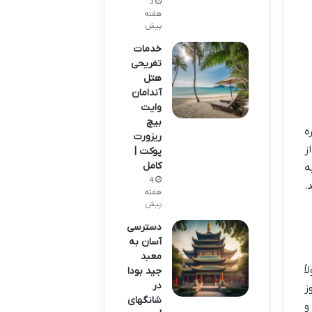
3
هفته
پیش
خدمات
تفریحی
هتل
آندامان
وایت
بیچ
ه
ریزورت
ز
پوکت |
کامل
ه
4
اید.
هفته
پیش
دسترسی
آسان به
معبد
ً
جید بودا
در
ز
شانگهای
و