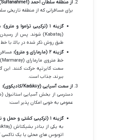
از منطقه سلطان احمد (Sultanahmet):
برای مسافرانی که از منطقه تاریخی سلطا
گزینه ۱ (ترکیبی تراموا و مترو):
طبق روش ذکر شده در بالا، با خط M2 مترو به ایستگاه گایرتپه برسند.
گزینه ۲ (مارمارای و مترو):
سمت گایرتپه حرکت کنند. این گز
ببرند، جذاب است.
از سمت آسیایی (Kadıköy/کادیکوی):
دسترسی از بخش آسیایی استانبول (مان
عمومی به خوبی امکان پذیر است:
گزینه ۱ (ترکیبی کشتی و حمل و نقل زمینی):
اتوبوس های محلی یا یک تاکسی کوتا