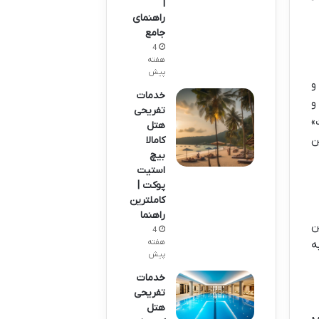
|
راهنمای
جامع
4
هفته
پیش
و
خدمات
و
تفریحی
»
هتل
بهترین
کامالا
بیچ
استیت
پوکت |
کاملترین
راهنما
ن
4
هفته
ه
پیش
خدمات
تفریحی
هتل