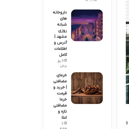
داروخانه
های
شبانه
روزی
مشهد |
آدرس و
اطلاعات
کامل
5 روز
پیش
خرمای
مضافتی
| خرید و
قیمت
خرما
مضافتی
تازه و
اعلا
و
2
هفته