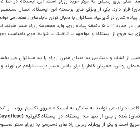
، مقصد اصلی برای رسیدن به مرکز خر
ن) قرار دارد. یکی از ویژگی های برجسته این ایستگاه، اتصال مستقیم 
پیاده شدن در گایرتپه، مسافران با دنبال کردن تابلوهای راهنما، می توانن
مستقیماً از طریق یک مسیر سرپوشیده و امن، در حدود ۳ تا ۵ دقیقه پیاده روی، وارد مجموعه زورلو سنتر شوند. 
ی به خروج از ایستگاه و مواجهه با ترافیک یا شرایط جوی نامناسب وجو
 حسی از کشف و دسترسی به دنیای مدرن زورلو را به مسافران می بخشد
اهنمای روشن، اطمینان خاطر را برای یافتن مسیر درست فراهم می آورند و ا
امت دارند، می توانند به سادگی به ایستگاه متروی تکسیم بروند. از آنجا
گایرتپه (Gayrettepe)
 سریع است و یکی از پرطرفدارترین راه های دسترسی به زورلو سنتر محسو