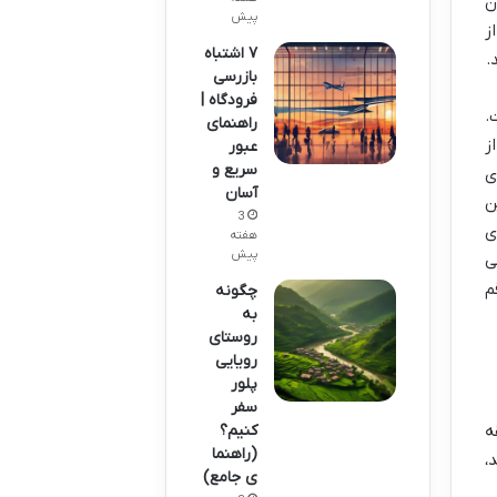
 شدن
پیش
ز
۷ اشتباه
.
بازرسی
فرودگاه |
.
راهنمای
ز
عبور
سریع و
های
آسان
ن
3
ی
هفته
پیش
ی
م
چگونه
به
روستای
رویایی
پلور
سفر
ه
کنیم؟
(راهنما
د،
ی جامع)