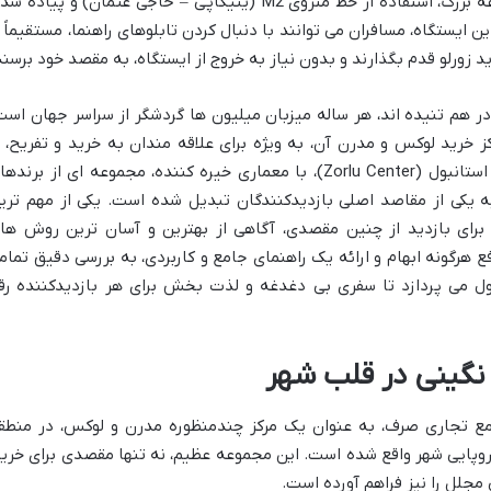
پرطرفدارترین راه برای رسیدن به این مجموعه بزرگ، استفاده از خط متروی M2 (ینیکاپی – حاجی عثمان) و پیاده
ن ایستگاه، مسافران می توانند با دنبال کردن تابلوهای راهنما، مستقیماً ا
زورلو قدم بگذارند و بدون نیاز به خروج از ایستگاه، به مقصد خود برسند
در هم تنیده اند، هر ساله میزبان میلیون ها گردشگر از سراسر جهان است
 خرید لوکس و مدرن آن، به ویژه برای علاقه مندان به خرید و تفریح، ا
جایگاه ویژه ای برخوردارند. مرکز خرید زورلو استانبول (Zorlu Center)، با معماری خیره کننده، مجموعه ای از برند
به یکی از مقاصد اصلی بازدیدکنندگان تبدیل شده است. یکی از مهم تری
برای بازدید از چنین مقصدی، آگاهی از بهترین و آسان ترین روش ها
 هرگونه ابهام و ارائه یک راهنمای جامع و کاربردی، به بررسی دقیق تمام
بول می پردازد تا سفری بی دغدغه و لذت بخش برای هر بازدیدکننده رق
: نگینی در قلب شهر
مجتمع تجاری صرف، به عنوان یک مرکز چندمنظوره مدرن و لوکس، در منطق
اش (Beşiktaş) در بخش اروپایی شهر واقع شده است. این مجموعه عظیم، نه تنها مقصدی برای خری
 مجلل را نیز فراهم آورده است.