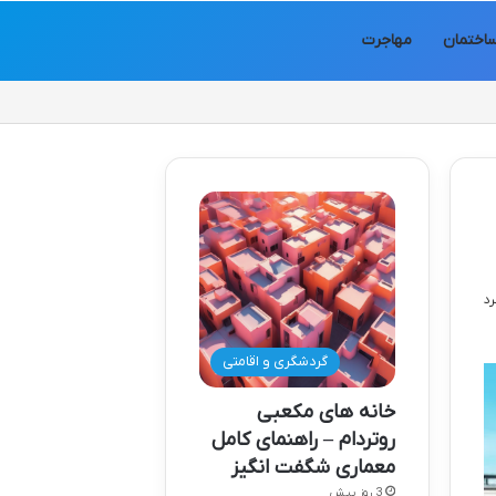
اختمان
مهاجرت
گردشگری و اقامتی
خانه های مکعبی
روتردام – راهنمای کامل
معماری شگفت انگیز
3 روز پیش