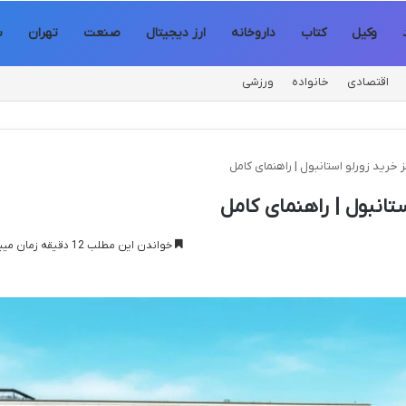
وکیل
کتاب
داروخانه
ارز دیجیتال
صنعت
تهران
س
اقتصادی
خانواده
ورزشی
خرید زورلو استانبول | راهنمای کامل
تانبول | راهنمای کامل
خواندن این مطلب 12 دقیقه زمان میبرد