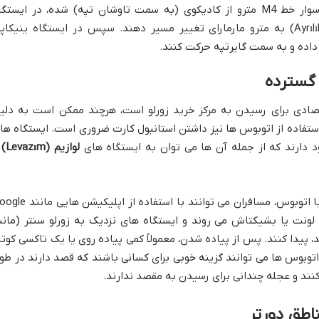
سوار خط M4 مترو از کادیکوی (به سمت تاوشان تپه) شده، در ایستگا
آیریلیک چشمه سی (Ayrılık Çeşmesi) به مترو مارمارای تغییر مسیر دهند. سپس در ایستگاه ینیکا
 گسترده
صادی برای رسیدن به مرکز خرید زورلو است، هرچند ممکن است به دلی
 استفاده از اتوبوس ها نیز داشتن استانبول کارت ضروری است. ایستگاه ها
د دارند که از جمله آن ها می توان به ایستگاه های
لوازیم (Levazım)
و
به عنوان مثال، برای رفتن از میدان تکسیم با اتوبوس، مسافران می توانند با استفاده از ا
 لونت یا بشیکتاش می روند و ایستگاه های نزدیک به زورلو سنتر (مانن
) را پوشش می دهند، پیدا کنند. پس از پیاده شدن، معمولاً کمی پیاده روی یا یک تاکسی کوت
اتوبوس ها می توانند گزینه خوبی برای کسانی باشند که قصد دارند در طو
نند و عجله چندانی برای رسیدن به مقصد ندارند.
اطق دورتر