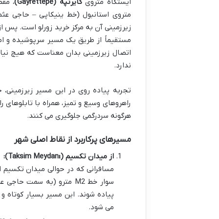
ایستگاه متروی
گایرتپه (Gayrettepe)
متروی استانبول (خط ینیکاپی – حاجی عثما
زیرزمینی آن به مرکز خرید زورلو است. پس از 
اتصال زیرزمینی بدان معناست که هیچ نیاز
ندارد.
تجربه پیاده روی در این مسیر زیرزمینی،
راهروهای وسیع و تمیز، همراه با تابلوهای ر
هرگونه سردرگمی جلوگیری می کنند.
مسیرهای پرکاربرد از نقاط اصلی شهر
از میدان تکسیم (Taksim Meydanı):
مسافرانی که در حوالی میدان تکسیم اق
سوار خط M2 مترو (به سمت حاجی عثمان) شده و پس از تنها سه ایستگاه، در ایستگاه
پیاده شوند. این مسیر بسیار کوتاه و
می شود.