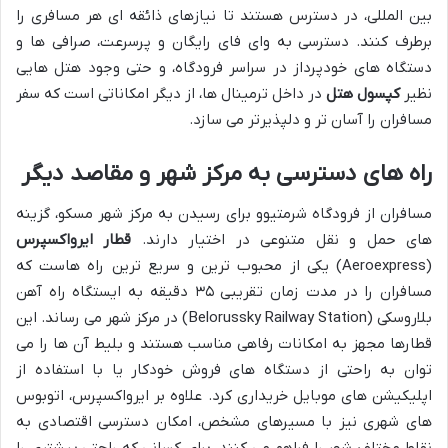
بین المللی، در دسترس هستند تا نیازهای ذائقه ای هر مسافری را
برطرف کنند. دسترسی به وای فای رایگان و پرسرعت، صرافی ها و
دستگاه های خودپرداز در سراسر فرودگاه، و حتی وجود هتل هایی
نظیر
کپسول هتل
در داخل ترمینال ها، از دیگر امکاناتی است که سفر
مسافران را آسان تر و دلپذیرتر می سازد.
راه های دسترسی به مرکز شهر و مقاصد دیگر
مسافران از فرودگاه شرمتیوو برای رسیدن به مرکز شهر مسکو، گزینه
های حمل و نقل متنوعی در اختیار دارند.
قطار ایرواکسپرس
(Aeroexpress) یکی از محبوب ترین و سریع ترین راه هاست که
مسافران را در مدت زمان تقریبی ۳۵ دقیقه به ایستگاه راه آهن
بلاروسکی (Belorussky Railway Station) در مرکز شهر می رساند. این
قطارها مجهز به امکانات رفاهی مناسب هستند و بلیط آن ها را می
توان به راحتی از دستگاه های فروش خودکار یا با استفاده از
اپلیکیشن های موبایل خریداری کرد. علاوه بر ایرواکسپرس، اتوبوس
های شهری نیز با مسیرهای مشخص، امکان دسترسی اقتصادی به