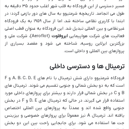
مسیر دسترسی از این فرودگاه به قلب شهر اغلب حدود ۳۵ دقیقه به
طول می انجامد. تاریخچه شرمتیوو به سال های دور بازمی گردد؛ در
ابتدا با کاربری نظامی ساخته شد، اما از سال ۱۹۵۹ به یک فرودگاه
غیرنظامی و بین المللی تبدیل شد. این فرودگاه به عنوان قطب اصلی
فعالیت های شرکت هواپیمایی
ایروفلوت
(Aeroflot)، شرکت ملی و
بزرگترین ایرلاین روسیه، شناخته می شود و مقصد بسیاری از
پروازهای بین المللی و داخلی است.
ترمینال ها و دسترسی داخلی
فرودگاه شرمتیوو دارای شش ترمینال با نام های A، B، C، D، E و F
است که به دو بخش شمالی و جنوبی تقسیم می شوند. ترمینال های
B و C در بخش شمالی قرار دارند و بیشتر برای پروازهای داخلی مورد
استفاده قرار می گیرند، در حالی که ترمینال های D، E و F در بخش
جنوبی واقع شده اند و عمدتاً به پروازهای بین المللی اختصاص
یافته اند. ترمینال A نیز معمولاً برای پروازهای خصوصی و بیزینس
جت ها استفاده می شود. برای جابجایی راحت بین این دو بخش