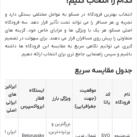
کدام را انتخاب کنیم؟
انتخاب بهترین فرودگاه در مسکو به عوامل مختلفی بستگی دارد و
تجربه ی هر مسافر را می تواند تحت تأثیر قرار دهد. سه فرودگاه
اصلی مسکو، هر یک با ویژگی ها و مزایای خاص خود، گزینه های
متفاوتی را پیش روی مسافران قرار می دهند. برای سهولت در تصمیم
گیری، می توانیم نگاهی سریع به مقایسه این فرودگاه ها داشته
باشیم و سپس راهنمایی جامع تری برای انتخاب ارائه دهیم.
جدول مقایسه سریع
ایرلاین
موقعیت
ایستگاه
نام
کد
های
(جهت
ویژگی بارز
قطار
فرودگاه
یاتا
ایرانی
جغرافیایی)
ایرواکسپرس
اصلی
بزرگترین و
پرترددترین،
ایران ایر،
شرمتیوو
SVO
شمال غربی
Belorussky