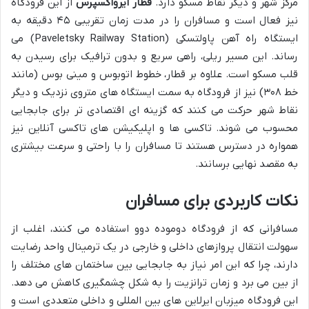
مرکز شهر و دیگر نقاط مسکو دارد.
قطار ایرواکسپرس
از این فرودگاه
نیز فعال است و مسافران را در مدت زمان تقریبی ۴۵ دقیقه به
ایستگاه راه آهن پاولتسکی (Paveletsky Railway Station) می
رساند. این مسیر ریلی، راهی سریع و بدون ترافیک برای رسیدن به
قلب مسکو است. علاوه بر قطار، خطوط اتوبوس و مینی بوس (مانند
خط ۳۰۸) نیز از فرودگاه به سمت ایستگاه های متروی نزدیک و دیگر
نقاط شهر حرکت می کنند که گزینه ای اقتصادی تر برای جابجایی
محسوب می شوند. تاکسی ها و اپلیکیشن های تاکسی آنلاین نیز
همواره در دسترس هستند تا مسافران را با راحتی و سرعت بیشتری
به مقصد نهایی برسانند.
نکات کاربردی برای مسافران
مسافرانی که از فرودگاه دوموده دوو استفاده می کنند، اغلب از
سهولت انتقال پروازهای داخلی و خارجی در یک ترمینال واحد رضایت
دارند، چرا که این امر نیاز به جابجایی بین ساختمان های مختلف را
از بین می برد و زمان ترانزیت را به شکل چشمگیری کاهش می دهد.
این فرودگاه میزبان ایرلاین های بین المللی و داخلی متعددی است و