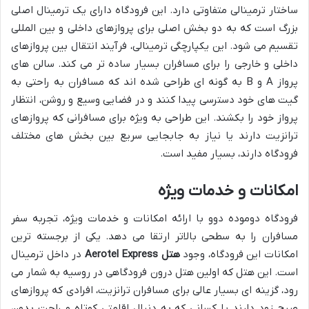
ساختار ترمینالی متفاوتی دارد. این فرودگاه دارای یک ترمینال اصلی
بزرگ است که به دو بخش اصلی برای پروازهای داخلی و بین المللی
تقسیم می شود. این یکپارچگی ترمینالی، فرآیند انتقال بین پروازهای
داخلی و خارجی را برای مسافران بسیار ساده تر می کند. سالن های
پرواز A و B به گونه ای طراحی شده اند که مسافران به راحتی به
گیت های خود دسترسی پیدا کنند و در فضایی وسیع و روشن، انتظار
پرواز خود را بکشند. این طراحی به ویژه برای مسافرانی که پروازهای
ترانزیت دارند یا نیاز به جابجایی سریع بین بخش های مختلف
فرودگاه دارند، بسیار مفید است.
امکانات و خدمات ویژه
فرودگاه دوموده دوو با ارائه امکانات و خدمات ویژه، تجربه سفر
مسافران را به سطحی بالاتر ارتقا می دهد. یکی از برجسته ترین
امکانات این فرودگاه، وجود
هتل Aerotel Express
در داخل ترمینال
است. این هتل که اولین هتل درون فرودگاهی در روسیه به شمار می
رود، گزینه ای بسیار عالی برای مسافران ترانزیت، افرادی که پروازهای
صبح زود دارند یا کسانی که به دنبال اقامتی کوتاه و راحت بدون