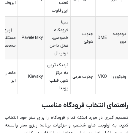
قطب
ایروفلوت
ایروفلوت
تنها
فرودگاه
– (پرواز
دوموده
جنوب
DME
خصوصی،
Paveletsky
مستقیم
دوو
شرقی
هتل داخل
مشخص)
ترمینال
نزدیک ترین
به مرکز
ماهان
ونوکوووا
VKO
جنوب غربی
Kievsky
شهر، قطب
ایر
پوبدا
راهنمای انتخاب فرودگاه مناسب
تصمیم گیری در مورد اینکه کدام فرودگاه را برای سفر خود انتخاب
کنید، به اولویت های شخصی و جزئیات برنامه ریزی سفر وابسته
است. مسافران اغلب بر اساس عوامل زیر انتخاب می کنند: