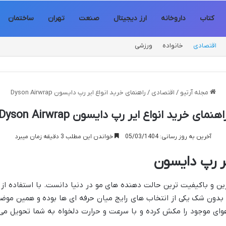
کتاب
داروخانه
ارز دیجیتال
صنعت
تهران
ساختمان
اقتصادی
خانواده
ورزشی
مجله آرتیو
/
اقتصادی
/
راهنمای خرید انواع ایر رپ دایسون Dyson Airwrap
اهنمای خرید انواع ایر رپ دایسون Dyson Airwrap
آخرین به روز رسانی: 05/03/1404
خواندن این مطلب 3 دقیقه زمان میبرد
یر رپ دایسون
ین و باکیفیت ترین حالت دهنده های مو در دنیا دانست. با استفاده از 
دون شک یکی از انتخاب های رایج میان حرفه ای ها بوده و همین موض
وای موجود را مکش کرده و با سرعت و حرارت دلخواه به شما تحویل می د