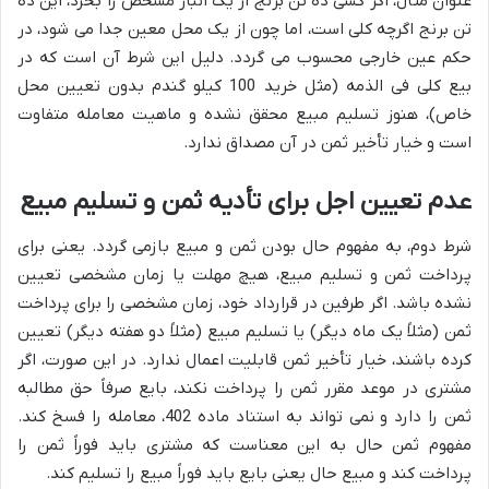
عنوان مثال، اگر کسی ده تن برنج از یک انبار مشخص را بخرد، این ده
تن برنج اگرچه کلی است، اما چون از یک محل معین جدا می شود، در
حکم عین خارجی محسوب می گردد. دلیل این شرط آن است که در
بیع کلی فی الذمه (مثل خرید 100 کیلو گندم بدون تعیین محل
خاص)، هنوز تسلیم مبیع محقق نشده و ماهیت معامله متفاوت
است و خیار تأخیر ثمن در آن مصداق ندارد.
عدم تعیین اجل برای تأدیه ثمن و تسلیم مبیع
شرط دوم، به مفهوم حال بودن ثمن و مبیع بازمی گردد. یعنی برای
پرداخت ثمن و تسلیم مبیع، هیچ مهلت یا زمان مشخصی تعیین
نشده باشد. اگر طرفین در قرارداد خود، زمان مشخصی را برای پرداخت
ثمن (مثلاً یک ماه دیگر) یا تسلیم مبیع (مثلاً دو هفته دیگر) تعیین
کرده باشند، خیار تأخیر ثمن قابلیت اعمال ندارد. در این صورت، اگر
مشتری در موعد مقرر ثمن را پرداخت نکند، بایع صرفاً حق مطالبه
ثمن را دارد و نمی تواند به استناد ماده 402، معامله را فسخ کند.
مفهوم ثمن حال به این معناست که مشتری باید فوراً ثمن را
پرداخت کند و مبیع حال یعنی بایع باید فوراً مبیع را تسلیم کند.