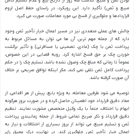
بودن ثمن و مبیع، گذشت سه روز از تاریخ بیع و عدم تسلیم کامل
مبیع و ثمن) تأکید دارد. این رویکرد، در راستای حفظ اصل لزوم
قراردادها و جلوگیری از فسخ بی مورد معاملات صورت می گیرد.
چالش های عملی متعددی نیز در مسیر اعمال خیار تأخیر ثمن وجود
دارد که از جمله مهم ترین آن ها می توان به مسائل مربوط به
پرداخت ثمن با چک (عادی، تضمینی یا مسافرتی) و تأثیر برگشت
خوردن چک بر حق فسخ اشاره کرد. رویه قضایی در این خصوص،
عموماً تا زمانی که مبلغ چک وصول نشده باشد، تسلیم چک را در حکم
پرداخت کامل ثمن تلقی نمی کند، مگر اینکه توافق صریحی بر خلاف
آن صورت گرفته باشد.
توصیه می شود طرفین معامله، به ویژه بایع، پیش از هر اقدامی، از
مفاد دقیق قرارداد خود اطمینان حاصل کرده و در صورت بروز هرگونه
ابهام یا اختلاف، حتماً با یک وکیل متخصص مشورت نمایند. تنظیم
دقیق قرارداد و ذکر صریح تمامی شروط، از جمله زمانبندی پرداخت
ثمن و تسلیم مبیع، می تواند از بروز بسیاری از اختلافات و نیاز به
اعمال خیار تأخیر ثمن جلوگیری کند. در نهایت، درک عمیق رای