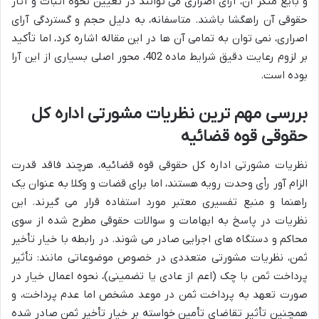
و بایع منکر آن، آرای اصراری می توانند در تعیین نحوه اثبات و آثار
حقوقی آن راهگشا باشند. متاسفانه، به دلیل حجم و گستردگی آرای
اصراری، نمی توان به تمامی آن ها در این مقاله اشاره کرد، اما تأکید
بر لزوم رعایت دقیق شرایط ماده 402، محور اصلی بسیاری از این آرا
بوده است.
بررسی مهم ترین نظریات مشورتی اداره کل
حقوقی قوه قضائیه
نظریات مشورتی اداره کل حقوقی قوه قضائیه، هرچند فاقد قدرت
الزام آور رأی وحدت رویه هستند، اما برای قضات و وکلا به عنوان یک
راهنما و منبع تفسیری معتبر مورد استفاده قرار می گیرند. این
نظریات در پاسخ به ابهامات و سوالات حقوقی مطرح شده از سوی
محاکم و دستگاه های اجرایی صادر می شوند. در رابطه با خیار تأخیر
ثمن، نظریات مشورتی متعددی در خصوص موضوعاتی مانند: تأثیر
پرداخت ثمن با چک (اعم از عادی یا تضمینی)، نحوه اعمال خیار در
صورت تعهد به پرداخت ثمن در موعد مشخص اما عدم پرداخت، و
همچنین تأثیر تقاضای تأمین خواسته بر خیار تأخیر ثمن صادر شده