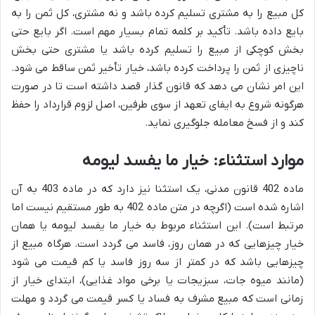
کل مبیع را به مشتری تسلیم کرده باشد و نه مشتری، کل ثمن را به
بایع داده باشد. تأکید بر کلمه تمام بسیار مهم است. اگر بایع حتی
بخش کوچکی از مبیع را تسلیم کرده باشد یا مشتری حتی بخش
ناچیزی از ثمن را پرداخت کرده باشد، خیار تأخیر ثمن ساقط می شود.
این امر نشان می دهد که قانون گذار قصد داشته است تا در صورت
هرگونه شروع به ایفای تعهد از سوی طرفین، اصل لزوم قرارداد را حفظ
کند و از فسخ معامله جلوگیری نماید.
موارد استثناء: خیار ما یفسد لیومه
ماده 402 قانون مدنی، یک استثنا نیز دارد که در ماده 403 به آن
اشاره شده است (اگرچه در متن ماده 402 به طور مستقیم نیست اما
مرتبط است). این استثناء مربوط به خیار ما یفسد لیومه یا همان
خیار چیزهایی که در همان روز، فاسد می گردد است. هرگاه مبیع از
چیزهایی باشد که در کمتر از سه روز فاسد یا کم قیمت می شود
(مانند میوه جات، سبزیجات یا برخی مواد غذایی)، ابتدای خیار از
زمانی است که مبیع مشرف به فساد یا کسر قیمت می گردد و مهلت