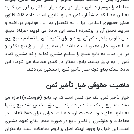
معامله را برهم زند. این خیار، در زمره خیارات قانونی قرار می گیرد؛
به این معنا که منشأ آن، نص صریح قانون است. ماده 402 قانون
مدنی جمهوری اسلامی ایران، به تفصیل به این موضوع پرداخته و
شرایط تحقق آن را برشمرده است. این ماده می گوید: «هرگاه مبیع،
عین خارجی یا در حکم آن بوده و برای تأدیه ثمن یا تسلیم مبیع بین
متبایعین، اجلی معین نشده باشد اگر سه روز از تاریخ بیع بگذرد و
در این مدت نه بایع مبیع را تسلیم مشتری نماید و نه مشتری تمام
ثمن را به بایع بدهد، بایع، مختار در فسخ معامله می شود.» این
ماده، سنگ بنای درک خیار تأخیر ثمن را تشکیل می دهد.
ماهیت حقوقی خیار تأخیر ثمن
خیار تأخیر ثمن، یک حق فسخ است که به بایع (فروشنده) اجازه می
دهد عقد بیع را یک جانبه بر هم زند. این حق، مختص عقد بیع و تنها
به بایع تعلق دارد. ماهیت آن، ضمانت اجرایی برای حفظ تعادل در
معاملات و جلوگیری از تضرر بایع در صورت عدم ایفای تعهد مشتری
است. این خیار، با وجود اینکه اصل بر لزوم معاملات است، به عنوان