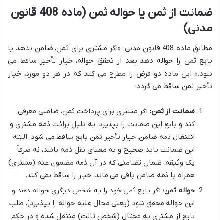
ضمانت از ثمن یا حواله ثمن (ماده 408 قانون
مدنی)
مطابق ماده 408 قانون مدنی: «اگر مشتری برای ثمن، ضامن بدهد یا
بایع ثمن را حواله دهد بعد از تحقق حواله، خیار تأخیر ساقط می
شود.» این ماده دو فرض را مطرح می کند که در هر دو مورد، خیار
تأخیر ثمن ساقط می گردد:
ضمانت از ثمن:
اگر مشتری برای پرداخت ثمن، ضامنی معرفی
کند و بایع این ضمانت را بپذیرد، به دلیل برائت ذمه مشتری و
اشتغال ذمه ضامن، خیار تأخیر ثمن بایع ساقط می شود. البته
این ضمانت باید صحیح و به معنای نقل ذمه باشد، نه صرفاً
یک وثیقه. ضمان تضامنی که در آن ذمه مضمون عنه (مشتری)
همراه با ذمه ضامن باقی می ماند، خیار را ساقط نمی کند.
حواله ثمن:
اگر بایع ثمن خود را به شخص دیگری حواله دهد و
این حواله محقق شود (یعنی محال علیه حواله را بپذیرد)، طلب
بایع از مشتری به محتال (شخص ثالث) منتقل شده و در حکم