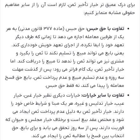
برای درک عمیق تر خیار تأخیر ثمن، لازم است آن را از سایر مفاهیم
حقوقی مشابه متمایز کنیم:
تفاوت با حق حبس:
حق حبس (ماده ۳۷۷ قانون مدنی) به هر
یک از طرفین معامله اجازه می دهد تا زمانی که طرف دیگر
تعهد خود را ایفا نکرده، از اجرای تعهد خویش خودداری کند.
یعنی بایع می تواند مبیع را تسلیم نکند تا ثمن را بگیرد و
مشتری نیز می تواند ثمن را ندهد تا مبیع را دریافت کند. اما
خیار تأخیر ثمن، یک گام فراتر می رود؛ پس از گذشت مهلت
سه روزه و عدم تسلیم مبیع و عدم پرداخت ثمن، بایع حق فسخ
معامله را پیدا می کند، نه فقط حق حبس.
تفاوت با سایر خیارات:
خیارات دیگری نظیر خیار غبن، خیار
عیب، خیار تدلیس و غیره، هر یک مبنا و شرایط خاص خود را
دارند. خیار تأخیر ثمن به دلیل عدم پرداخت ثمن ایجاد می
شود و مختص عقد بیع است و برخلاف خیار مجلس و حیوان که
فوریت دارند، پس از سه روز تحقق می یابد و برای بایع، حق
انتخاب بین فسخ یا مطالبه ثمن را ایجاد می کند.