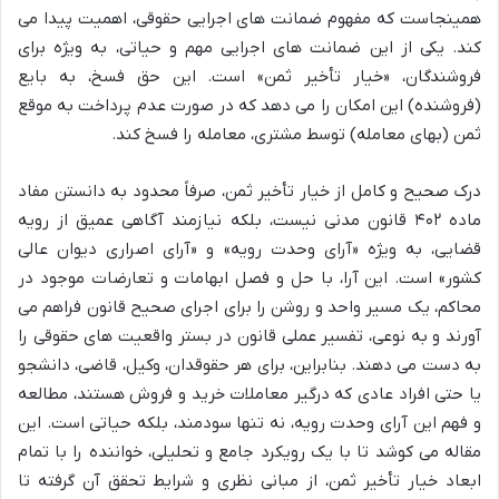
همینجاست که مفهوم ضمانت های اجرایی حقوقی، اهمیت پیدا می
کند. یکی از این ضمانت های اجرایی مهم و حیاتی، به ویژه برای
فروشندگان، «خیار تأخیر ثمن» است. این حق فسخ، به بایع
(فروشنده) این امکان را می دهد که در صورت عدم پرداخت به موقع
ثمن (بهای معامله) توسط مشتری، معامله را فسخ کند.
درک صحیح و کامل از خیار تأخیر ثمن، صرفاً محدود به دانستن مفاد
ماده ۴۰۲ قانون مدنی نیست، بلکه نیازمند آگاهی عمیق از رویه
قضایی، به ویژه «آرای وحدت رویه» و «آرای اصراری دیوان عالی
کشور» است. این آرا، با حل و فصل ابهامات و تعارضات موجود در
محاکم، یک مسیر واحد و روشن را برای اجرای صحیح قانون فراهم می
آورند و به نوعی، تفسیر عملی قانون در بستر واقعیت های حقوقی را
به دست می دهند. بنابراین، برای هر حقوقدان، وکیل، قاضی، دانشجو
یا حتی افراد عادی که درگیر معاملات خرید و فروش هستند، مطالعه
و فهم این آرای وحدت رویه، نه تنها سودمند، بلکه حیاتی است. این
مقاله می کوشد تا با یک رویکرد جامع و تحلیلی، خواننده را با تمام
ابعاد خیار تأخیر ثمن، از مبانی نظری و شرایط تحقق آن گرفته تا