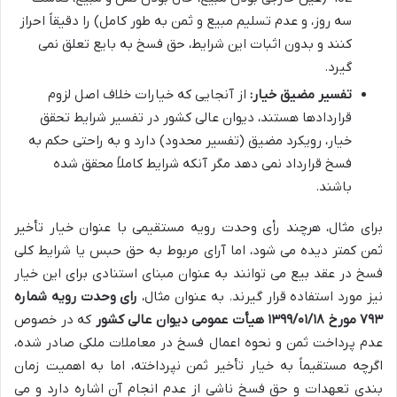
سه روز، و عدم تسلیم مبیع و ثمن به طور کامل) را دقیقاً احراز
کنند و بدون اثبات این شرایط، حق فسخ به بایع تعلق نمی
گیرد.
تفسیر مضیق خیار:
از آنجایی که خیارات خلاف اصل لزوم
قراردادها هستند، دیوان عالی کشور در تفسیر شرایط تحقق
خیار، رویکرد مضیق (تفسیر محدود) دارد و به راحتی حکم به
فسخ قرارداد نمی دهد مگر آنکه شرایط کاملاً محقق شده
باشند.
برای مثال، هرچند رأی وحدت رویه مستقیمی با عنوان خیار تأخیر
ثمن کمتر دیده می شود، اما آرای مربوط به حق حبس یا شرایط کلی
فسخ در عقد بیع می توانند به عنوان مبنای استنادی برای این خیار
نیز مورد استفاده قرار گیرند. به عنوان مثال،
رای وحدت رویه شماره
۷۹۳ مورخ ۱۳۹۹/۰۱/۱۸ هیأت عمومی دیوان عالی کشور
که در خصوص
عدم پرداخت ثمن و نحوه اعمال فسخ در معاملات ملکی صادر شده،
اگرچه مستقیماً به خیار تأخیر ثمن نپرداخته، اما به اهمیت زمان
بندی تعهدات و حق فسخ ناشی از عدم انجام آن اشاره دارد و می