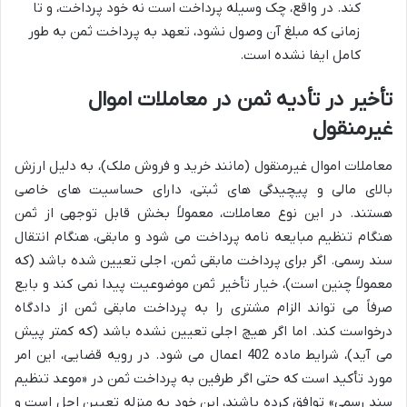
کند. در واقع، چک وسیله پرداخت است نه خود پرداخت، و تا
زمانی که مبلغ آن وصول نشود، تعهد به پرداخت ثمن به طور
کامل ایفا نشده است.
تأخیر در تأدیه ثمن در معاملات اموال
غیرمنقول
معاملات اموال غیرمنقول (مانند خرید و فروش ملک)، به دلیل ارزش
بالای مالی و پیچیدگی های ثبتی، دارای حساسیت های خاصی
هستند. در این نوع معاملات، معمولاً بخش قابل توجهی از ثمن
هنگام تنظیم مبایعه نامه پرداخت می شود و مابقی، هنگام انتقال
سند رسمی. اگر برای پرداخت مابقی ثمن، اجلی تعیین شده باشد (که
معمولاً چنین است)، خیار تأخیر ثمن موضوعیت پیدا نمی کند و بایع
صرفاً می تواند الزام مشتری را به پرداخت مابقی ثمن از دادگاه
درخواست کند. اما اگر هیچ اجلی تعیین نشده باشد (که کمتر پیش
می آید)، شرایط ماده 402 اعمال می شود. در رویه قضایی، این امر
مورد تأکید است که حتی اگر طرفین به پرداخت ثمن در «موعد تنظیم
سند رسمی» توافق کرده باشند، این خود به منزله تعیین اجل است و