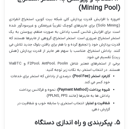
(Mining Pool)
امروزه با افزایش قدرت پردازش کلی شبکه بیت کوین، استخراج انفرادی
(Solo Mining) برای ماینرهای کوچک تقریباً غیرممکن و غیرسودآور شده
است. برای افزایش شانس کسب پاداش به صورت منظم، پیوستن به یک
استخر استخراج ضروری است. استخر استخراج، گروهی از ماینرها هستند که
قدرت پردازش خود را تجمیع کرده و با هم برای یافتن بلوک جدید تلاش می
کنند. پاداش استخراج، متناسب با سهم هر ماینر از قدرت پردازش (هش
ریت) تقسیم می شود.
برخی از استخرهای معتبر شامل F2Pool، AntPool، Poolin و ViaBTC
هستند. در انتخاب استخر، به نکات زیر توجه کنید:
کارمزد استخر (Pool Fee):
درصدی از پاداش که استخر برای خدمات
خود کسر می کند.
شیوه پرداخت (Payment Method):
نحوه و فرکانس پرداخت
پاداش ها به ماینرها (مانند PPLNS, PPS).
شفافیت و اعتبار:
انتخاب استخری با سابقه خوب و شفافیت در
گزارش دهی.
۵. پیکربندی و راه اندازی دستگاه