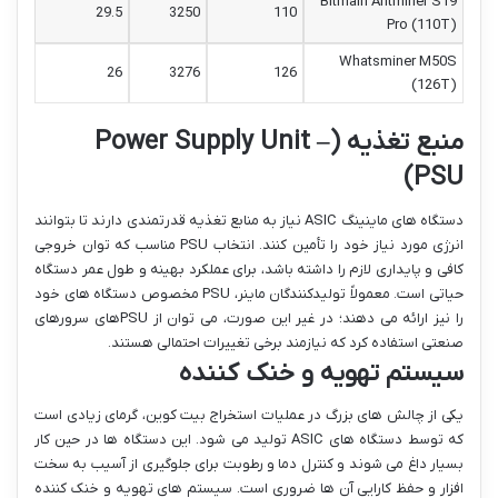
Bitmain Antminer S19
29.5
3250
110
Pro (110T)
Whatsminer M50S
26
3276
126
(126T)
منبع تغذیه (Power Supply Unit –
PSU)
دستگاه های ماینینگ ASIC نیاز به منابع تغذیه قدرتمندی دارند تا بتوانند
انرژی مورد نیاز خود را تأمین کنند. انتخاب PSU مناسب که توان خروجی
کافی و پایداری لازم را داشته باشد، برای عملکرد بهینه و طول عمر دستگاه
حیاتی است. معمولاً تولیدکنندگان ماینر، PSU مخصوص دستگاه های خود
را نیز ارائه می دهند؛ در غیر این صورت، می توان از PSUهای سرورهای
صنعتی استفاده کرد که نیازمند برخی تغییرات احتمالی هستند.
سیستم تهویه و خنک کننده
یکی از چالش های بزرگ در عملیات استخراج بیت کوین، گرمای زیادی است
که توسط دستگاه های ASIC تولید می شود. این دستگاه ها در حین کار
بسیار داغ می شوند و کنترل دما و رطوبت برای جلوگیری از آسیب به سخت
افزار و حفظ کارایی آن ها ضروری است. سیستم های تهویه و خنک کننده