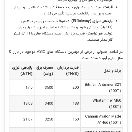
قیمت:
سرمایه اولیه برای خرید دستگاه از اهمیت بالایی برخوردار
است و بر زمان بازگشت سرمایه تأثیر می گذارد.
بازدهی انرژی (Efficiency):
معمولاً بر حسب ژول بر تراهش
(J/TH) بیان می شود و نشان دهنده میزان انرژی مصرفی برای
تولید هر تراهش قدرت پردازش است. دستگاه های با J/TH کمتر،
کارآمدتر هستند.
در ادامه، جدولی از برخی از بهترین دستگاه های ASIC موجود در بازار تا
سال جاری آورده شده است:
قدرت پردازش
مصرف برق
بازدهی انرژی
برند و مدل
(TH/S)
(وات)
(J/TH)
Bitmain Antminer S21
17.5
3500
200
(200T)
Whatsminer M60
18.08
3400
188
(188T)
Canaan Avalon Made
21.67
3250
150
A1466 (150T)