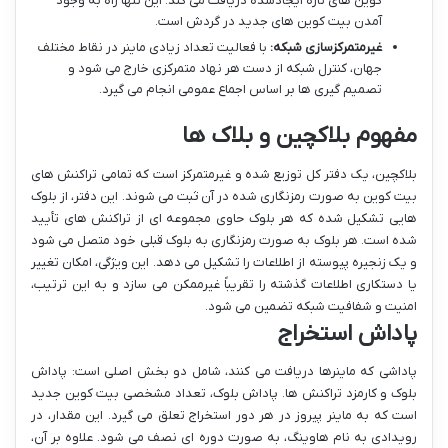
کوین های تازه ایجادشده دریافت می کند. این تنها راه به وجود
آمدن بیت کوین های جدید در گردش است.
غیرمتمرکزسازی شبکه:
با فعالیت تعداد زیادی ماینر در نقاط مختلف
جهان، کنترل شبکه از دست هر نهاد متمرکزی خارج می شود و
تصمیم گیری ها بر اساس اجماع عمومی انجام می گیرد.
مفهوم بلاکچین و بلاک ها
بلاکچین، یک دفتر کل توزیع شده و غیرمتمرکز است که تمامی تراکنش های
بیت کوین به صورت رمزنگاری شده در آن ثبت می شوند. این دفتر، از بلوک
هایی تشکیل شده که هر بلوک حاوی مجموعه ای از تراکنش های تأیید
شده است. هر بلوک به صورت رمزنگاری به بلوک قبلی خود متصل می شود
و یک زنجیره پیوسته از اطلاعات را تشکیل می دهد. این ویژگی، امکان تغییر
یا دستکاری اطلاعات گذشته را تقریباً غیرممکن می سازد و به این ترتیب،
امنیت و شفافیت شبکه تضمین می شود.
پاداش استخراج
پاداشی که ماینرها دریافت می کنند، شامل دو بخش اصلی است: پاداش
بلوک و کارمزد تراکنش ها. پاداش بلوک، تعداد مشخصی بیت کوین جدید
است که به ماینر پیروز در هر دور استخراج تعلق می گیرد. این مقدار، در
رویدادی به نام هاوینگ، به صورت دوره ای نصف می شود. علاوه بر آن،