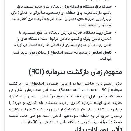
مصرف برق دستگاه و تعرفه برق:
دستگاه های ماینر مصرف برق
بالایی دارند. تعرفه برق منطقه ای (صنعتی، صادراتی یا خانگی) یکی
از بزرگترین هزینه های عملیاتی است. هر چه قیمت برق کمتر باشد،
سودآوری بیشتر است.
هش ریت دستگاه:
قدرت پردازش دستگاه به طور مستقیم با
شانس یافتن بلوک و کسب پاداش مرتبط است. دستگاه های با
هش ریت بالاتر، سهم بیشتری از پاداش ها را به دست می آورند.
کارمزد استخر:
درصدی که استخر استخراج از پاداش های ماینر کسر
می کند.
مفهوم زمان بازگشت سرمایه (ROI)
یکی از مهم ترین شاخص ها در ارزیابی اقتصادی استخراج، زمان بازگشت
سرمایه (Return on Investment – ROI) است. این مدت زمان نشان می
دهد که چقدر طول می کشد تا مجموع درآمدهای حاصل از استخراج،
هزینه های اولیه سرمایه گذاری (خرید دستگاه، راه اندازی، و غیره) را
جبران کند. هدف اصلی هر سرمایه گذار در این حوزه، کاهش این زمان و
رسیدن سریع تر به نقطه سوددهی خالص است. عواملی مانند قیمت
دستگاه، تعرفه برق و کارایی دستگاه، تأثیر مستقیمی بر ROI دارند.
تأثیر نوسانات بازار