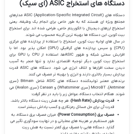
دستگاه های استخراج ASIC (ای سیک)
دستگاه های ASIC (Application-Specific Integrated Circuit) مدارهای
مجتمع ویژه ای هستند که به طور خاص برای انجام یک وظیفه، یعنی
استخراج ارزهای دیجیتال با الگوریتم خاص، طراحی شده اند. برای استخراج
بیت کوین، این دستگاه ها بهینه ترین گزینه محسوب می شوند.
در سال های اولیه بیت کوین، استخراج با استفاده از پردازنده های مرکزی
(CPU) و سپس پردازنده های گرافیکی (GPU) امکان پذیر بود. اما با
افزایش سختی شبکه و ظهور ASICها، استفاده از CPU یا GPU برای
استخراج بیت کوین دیگر توجیه اقتصادی ندارد و تنها منجر به آسیب
دیدن سخت افزارها و اتلاف انرژی می شود. دستگاه های ASIC قدرت
پردازش بسیار بالاتری دارند و انرژی را بهینه تر مصرف می کنند.
برندهای معتبر تولیدکننده دستگاه های ASIC شامل Bitmain (سری
Antminer)، MicroBT (سری Whatsminer) و Canaan (سری Avalon) می
شوند. هنگام انتخاب دستگاه، عوامل زیر را باید در نظر گرفت:
قدرت پردازش (Hash Rate):
هر چه هش ریت دستگاه بالاتر باشد،
قدرت آن برای حل مسائل رمزنگاری و کسب پاداش بیشتر است.
مصرف برق (Power Consumption):
میزان مصرف برق دستگاه، به
طور مستقیم بر هزینه های عملیاتی و در نهایت سودآوری تأثیر می
گذارد. دستگاه هایی با مصرف برق کمتر نسبت به هش ریت
تولیدی، بازدهی انرژی بهتری دارند.