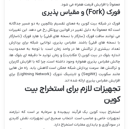
معمولاً با افزایش قیمت همراه می شود.
فورک (Fork) و مقیاس پذیری
فورک در شبکه بیت کوین به معنای تقسیم بلاکچین به دو مسیر جداگانه
است که معمولاً به دلیل تغییر در قوانین پروتکل رخ می دهد. این تغییرات
می توانند سافت فورک (سازگار با نسخه های قبلی) یا هارد فورک (ناسازگار
با نسخه های قبلی) باشند. مقیاس پذیری، توانایی شبکه برای پردازش
تعداد بیشتری از تراکنش ها در واحد زمان است. با توجه به محدودیت
اندازه بلوک در بیت کوین (۱ مگابایت) و زمان تولید ۱۰ دقیقه ای بلوک ها،
چالش مقیاس پذیری همواره وجود داشته است، چرا که با افزایش کاربران
و تراکنش ها، سرعت پردازش شبکه ممکن است کاهش یابد. راه حل هایی
مانند سگویت (SegWit) و لایتنینگ نتورک (Lightning Network) برای
افزایش مقیاس پذیری ارائه شده اند.
تجهیزات لازم برای استخراج بیت
کوین
استخراج بیت کوین یک فرآیند پیچیده و سرمایه بر است که نیازمند
تجهیزات خاص و مناسب است. انتخاب صحیح این تجهیزات، نقش کلیدی
در سودآوری و پایداری عملیات استخراج دارد.