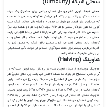
سختی شبکه (Difficulty)
سختی شبکه، میزان دشواری حل مسائل ریاضی برای استخراج یک بلوک
جدید بیت کوین را تعیین می کند. این پارامتر به گونه ای طراحی شده است
که میانگین زمان ایجاد هر بلوک در حدود ۱۰ دقیقه باقی بماند. شبکه بیت
کوین به طور خودکار سختی را هر ۲۰۱۶ بلوک (حدوداً هر دو هفته یک بار)
تنظیم می کند. اگر قدرت پردازش کلی ماینرها (هش ریت) افزایش یابد،
سختی نیز بیشتر می شود تا زمان تولید بلوک ثابت بماند و اگر هش ریت
کاهش یابد، سختی کمتر می شود. سختی بالای شبکه به معنای نیاز به
قدرت پردازش بیشتر برای حفظ سودآوری است و می تواند تأثیر مستقیمی
بر بازدهی ماینینگ داشته باشد.
هاوینگ (Halving)
هاوینگ، رویدادی از پیش تعیین شده در پروتکل بیت کوین است که در
آن پاداش استخراج هر بلوک به نصف کاهش می یابد. این اتفاق تقریباً هر
چهار سال یک بار یا پس از استخراج هر ۲۱۰,۰۰۰ بلوک رخ می دهد. اولین
هاوینگ در سال ۲۰۱۲ رخ داد و پاداش از ۵۰ بیت کوین به ۲۵ بیت کوین
کاهش یافت. در سال ۲۰۱۶ به ۱۲.۵ و در سال ۲۰۲۰ به ۶.۲۵ بیت کوین رسید.
هاوینگ بعدی که انتظار می رود در سال ۲۰۲۴ رخ دهد، پاداش را به ۳.۱۲۵
بیت کوین کاهش خواهد داد. این سازوکار تورم بیت کوین را کنترل کرده و
کمیابی آن را افزایش می دهد، که اغلب بر قیمت بازار آن تأثیرگذار است و