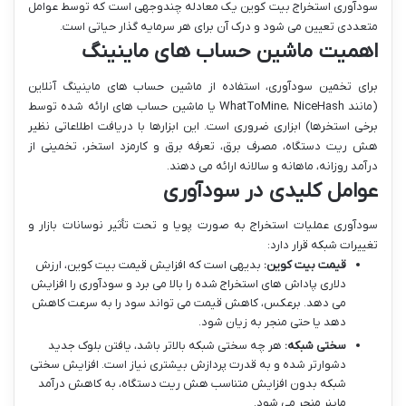
سودآوری استخراج بیت کوین یک معادله چندوجهی است که توسط عوامل
متعددی تعیین می شود و درک آن برای هر سرمایه گذار حیاتی است.
اهمیت ماشین حساب های ماینینگ
برای تخمین سودآوری، استفاده از ماشین حساب های ماینینگ آنلاین
(مانند WhatToMine، NiceHash یا ماشین حساب های ارائه شده توسط
برخی استخرها) ابزاری ضروری است. این ابزارها با دریافت اطلاعاتی نظیر
هش ریت دستگاه، مصرف برق، تعرفه برق و کارمزد استخر، تخمینی از
درآمد روزانه، ماهانه و سالانه ارائه می دهند.
عوامل کلیدی در سودآوری
سودآوری عملیات استخراج به صورت پویا و تحت تأثیر نوسانات بازار و
تغییرات شبکه قرار دارد:
قیمت بیت کوین:
بدیهی است که افزایش قیمت بیت کوین، ارزش
دلاری پاداش های استخراج شده را بالا می برد و سودآوری را افزایش
می دهد. برعکس، کاهش قیمت می تواند سود را به سرعت کاهش
دهد یا حتی منجر به زیان شود.
سختی شبکه:
هر چه سختی شبکه بالاتر باشد، یافتن بلوک جدید
دشوارتر شده و به قدرت پردازش بیشتری نیاز است. افزایش سختی
شبکه بدون افزایش متناسب هش ریت دستگاه، به کاهش درآمد
ماینر منجر می شود.