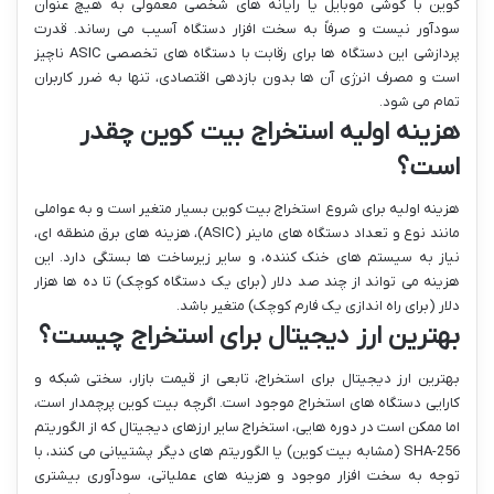
کوین با گوشی موبایل یا رایانه های شخصی معمولی به هیچ عنوان
سودآور نیست و صرفاً به سخت افزار دستگاه آسیب می رساند. قدرت
پردازشی این دستگاه ها برای رقابت با دستگاه های تخصصی ASIC ناچیز
است و مصرف انرژی آن ها بدون بازدهی اقتصادی، تنها به ضرر کاربران
تمام می شود.
هزینه اولیه استخراج بیت کوین چقدر
است؟
هزینه اولیه برای شروع استخراج بیت کوین بسیار متغیر است و به عواملی
مانند نوع و تعداد دستگاه های ماینر (ASIC)، هزینه های برق منطقه ای،
نیاز به سیستم های خنک کننده، و سایر زیرساخت ها بستگی دارد. این
هزینه می تواند از چند صد دلار (برای یک دستگاه کوچک) تا ده ها هزار
دلار (برای راه اندازی یک فارم کوچک) متغیر باشد.
بهترین ارز دیجیتال برای استخراج چیست؟
بهترین ارز دیجیتال برای استخراج، تابعی از قیمت بازار، سختی شبکه و
کارایی دستگاه های استخراج موجود است. اگرچه بیت کوین پرچمدار است،
اما ممکن است در دوره هایی، استخراج سایر ارزهای دیجیتال که از الگوریتم
SHA-256 (مشابه بیت کوین) یا الگوریتم های دیگر پشتیبانی می کنند، با
توجه به سخت افزار موجود و هزینه های عملیاتی، سودآوری بیشتری