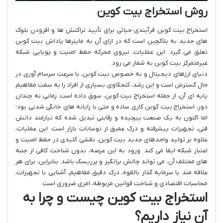
روش استخراج بیت کوین
استخراج بیت کوین فرآیندی حیاتی برای تأیید تراکنش ها و افزودن بلوک
های جدید به بلاکچین است که در ازای آن به ماینرها پاداش بیت کوین
تعلق می گیرد. این عملیات، نیروی محرکه حفظ امنیت و پویایی شبکه
غیرمتمرکز بیت کوین به شمار می رود.
دنیای ارزهای دیجیتال و به خصوص بیت کوین، با سرعت سرسام آوری در
حال گسترش است و این رشد، کنجکاوی بسیاری از افراد را به سمت مفاهیم
پایه ای آن، از جمله استخراج بیت کوین، سوق داده است. زمانی نه چندان
دور، استخراج بیت کوین کاری ساده و حتی با رایانه های خانگی شدنی بود؛
اما اکنون به یک صنعت پیچیده و رقابتی تبدیل شده که نیازمند دانش
فنی، تجهیزات پیشرفته و درک عمیق از نوسانات بازار است. این عملیات،
علاوه بر تولید واحدهای جدید بیت کوین، نقشی کلیدی در حفظ امنیت و
اعتبار شبکه ایفا می کند. ورود به این عرصه، بدون شناخت کافی از جنبه
های مختلف آن، می تواند چالش برانگیز و پرریسک باشد. بنابراین، برای هر
علاقه مند یا سرمایه گذار بالقوه، درک دقیق مفاهیم، آشنایی با تجهیزات،
محاسبات اقتصادی و شناخت قوانین مربوطه، امری ضروری است.
استخراج بیت کوین چیست و چرا به
آن نیاز داریم؟