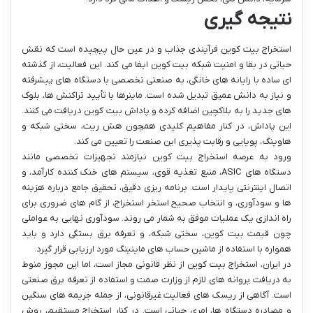
نتیجه گیری
استخراج بیت کوین فرآیندی جذاب و در عین حال پیچیده است که نقش
حیاتی در بقا و امنیت شبکه بیت کوین ایفا می کند. این فعالیت، از گذشته
ای ساده با رایانه های خانگی، به صنعتی تخصصی با دستگاه های پیشرفته
و نیاز به دانش عمیق تبدیل شده است. ماینرها با تأیید تراکنش ها، بلوک
های جدید را به بلاکچین اضافه کرده و پاداش بیت کوین دریافت می کنند.
این پاداش، در کنار مفاهیم کلیدی همچون هش ریت، سختی شبکه و
هاوینگ، پویایی و رقابت پذیری این صنعت را تعیین می کند.
ورود به عرصه استخراج بیت کوین نیازمند تجهیزات تخصصی مانند
دستگاه های ASIC، منبع تغذیه قوی، سیستم های خنک کننده کارآمد، و
اتصال اینترنتی پایدار است. برنامه ریزی دقیق، تحقیق جامع درباره هزینه
ها و سودآوری، و انتخاب صحیح استخر استخراج، از گام های ضروری برای
راه اندازی یک عملیات موفق به شمار می روند. سودآوری نهایی به عواملی
چون قیمت بیت کوین، سختی شبکه، و تعرفه برق بستگی دارد و باید
همواره با استفاده از ماشین حساب های ماینینگ مورد ارزیابی قرار گیرد.
در ایران، استخراج بیت کوین از نظر قانونی مجاز است، اما این مجوز منوط
به دریافت پروانه های لازم از وزارت صمت و استفاده از تعرفه برق صنعتی
است. آگاهی از ریسک های فعالیت غیرقانونی، از جمله جریمه های سنگین
و مصادره دستگاه ها، امری حیاتی است. در کنار استخراج مستقیم، روش