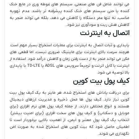
می توانند شامل فن های صنعتی، سیستم های غوطه وری در مایع خنک
کننده یا حتی سیستم های خنک کننده پیشرفته تر باشند. عدم تهویه
مناسب، نه تنها عمر دستگاه را کاهش می دهد، بلکه می تواند منجر به
کاهش هش ریت و سودآوری نیز شود.
اتصال به اینترنت
پایداری و ثبات اتصال به اینترنت برای عملیات استخراج بسیار مهم است.
هرچند سرعت بالای اینترنت برای ماینینگ ضروری نیست، اما قطعی های
مکرر می تواند منجر به از دست رفتن زمان و کاهش درآمد شود. استفاده از
اینترنت با کابل اترنت و ترجیحاً سرویس های ADSL یا TD-LTE با پایداری
بالا توصیه می شود.
کیف پول بیت کوین
برای دریافت پاداش های استخراج شده، هر ماینر به یک کیف پول بیت
کوین نیاز دارد. کیف پول ها محل ذخیره و مدیریت ارزهای دیجیتال
هستند و انواع مختلفی دارند، از جمله کیف پول های نرم افزاری (برای
موبایل و دسکتاپ) و کیف پول های سخت افزاری (برای امنیت بیشتر).
انتخاب یک کیف پول معتبر و ایمن، از اهمیت بالایی برخوردار است تا
اطمینان حاصل شود که بیت کوین های استخراج شده به صورت امن
نگهداری می شوند.