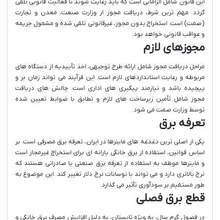
این قانون شامل الزاماتی است که باید رعایت شوند تا فعالیت قانونی تلقی
گردد. مهم ترین شرط، دریافت مجوز از وزارت صنعت، معدن و تجارت
(صمت) است. استخراج بدون مجوز، غیرقانونی تلقی شده و مشمول جریمه
و عواقب قانونی خواهد بود.
مجوزهای لازم
مراحل دریافت مجوز شامل ارائه طرح توجیهی، اخذ تأییدیه از دستگاه های
مربوطه و رعایت استانداردهای لازم است. این فرآیند می تواند زمان بر و
پیچیده باشد و نیازمند پیگیری های اداری است. چالش های دریافت
مجوز شامل تأمین زیرساخت های لازم و تطابق با ضوابط تعیین شده
توسط وزارت صمت می شود.
تعرفه برق
یکی از اصلی ترین دغدغه های ماینرها در ایران، تعرفه برق مصرفی است. بر
اساس قوانین، استفاده از برق خانگی یارانه ای برای استخراج غیرمجاز است
و ماینرها موظف به استفاده از تعرفه برق صنعتی یا صادراتی هستند که
نرخ بالاتری دارد و می تواند با نوسانات نرخ دلار تغییر کند. این موضوع به
طور مستقیم بر سودآوری تأثیر می گذارد.
قطع برق فصلی
در فصول گرم سال، به ویژه تابستان، به دلیل افزایش مصرف برق خانگی و