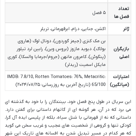
تعداد
۵ فصل
فصل ها
ژانر
اکشن، جنایی، درام، ابرقهرمانی، تریلر
بن مک کنزی (جیمز گوردون)، دونال لوگ (هاروی
بازیگران
بولاک)، دیوید مازوز (بروس وین)، رابین لرد تیلور
اصلی
(پنگوئن)، کامرون مانهن (جروم/جرمایا والسکا)، کوری
مایکل اسمیت (ریدلر)
امتیازات
IMDB: 7.8/10, Rotten Tomatoes: 76%, Metacritic:
(میانگین)
65/100 (تاریخ آخرین به روزرسانی: ۲۰۲۴/۰۷/۲۵)
این سریال در طول پنج فصل خود، بینندگان را با خود به گذشته ای
می برد که در آن، هر گوشه ای از گاتهام داستانی برای گفتن دارد.
داستانی که نه از قهرمانی با شنل سیاه، بلکه از پلیسی ایده آل گرا،
کودکی تنها و گروهی از شخصیت های عجیب و غریب سخن می گوید
که هر کدام در مسیر تبدیل شدن به افسانه های تاریک این شهر