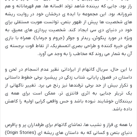
راز بود، جایی که بیننده شاهد تولد افسانه ها، هم قهرمانانه و هم
شرورانه، بود. این مجموعه با ایده ی درخشان خود در روایت ریشه
های شخصیت ها پیش از ظهور بتمن، توانست هویت مستقلی برای
خود در دنیای دی سی ایجاد کند. شخصیت پردازی های عمیق، به
ویژه در مورد پنگوئن، ریدلر و جوکر (جروم و جرمایا)، همراه با بازی
های خیره کننده و طراحی بصری اتمسفریک، از نقاط قوت برجسته ی
آن به شمار می روند که مخاطب را به وجد می آورد.
با این حال، سریال گاتهام از ایراداتی نظیر عدم انسجام در لحن و
داستان در فصول پایانی، شتاب زدگی در پیشبرد برخی خطوط داستانی
و تکرار بیش از حد برخی ترفندها نیز رنج می برد. تغییر ناگهانی از
یک تریلر جنایی به اثری فانتزی تر، ممکن است برای همه ی
بینندگان خوشایند نبوده باشد و حس واقعی گرایی اولیه را کاهش
داده باشد.
با همه ی فراز و نشیب ها، تماشای گاتهام برای طرفداران پر و پاقرص
دنیای بتمن و کسانی که به داستان های ریشه ای (Origin Stories)