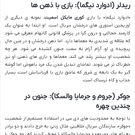
ریدلر (ادوارد نیگما): بازی با ذهن ها
«ادوارد نیگما» با بازی
کوری مایکل اسمیت
، نمونه ی دیگری از
اوریجین استوری های درخشان سریال است. او ابتدا به عنوان یک
کارمند خجالتی و درون گرا در پزشکی قانونی گاتهام معرفی می شود
که علاقه ی شدیدی به معماها دارد. اما ذهن درخشان و در عین حال
پیچیده ی او، آرام آرام به سمت جنون کشیده می شود. هر چه
شخصیت او بیشتر رشد می کند، معماها و بازی های ذهنی او نیز
خطرناک تر می شوند. تماشای تبدیل شدن یک مرد باهوش اما گوشه
گیر به یک نابغه ی شرور که عاشق بازی با قربانیانش است، بسیار
جذاب و گاه ترسناک است.
جوکر (جروم و جرمایا والسکا): جنون در
چندین چهره
با توجه به محدودیت های دی سی در استفاده مستقیم از شخصیت
«جوکر»، سازندگان سریال خلاقیتی مثال زدنی به خرج دادند و دو برادر
به نام های «جروم» و «جرمایا والسکا» را معرفی کردند که روح جوکر را