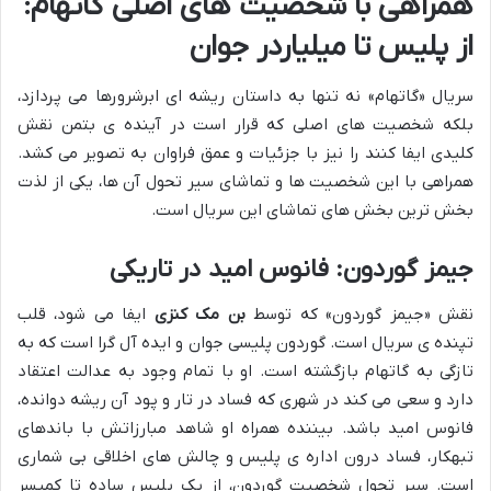
همراهی با شخصیت های اصلی گاتهام:
از پلیس تا میلیاردر جوان
سریال «گاتهام» نه تنها به داستان ریشه ای ابرشرورها می پردازد،
بلکه شخصیت های اصلی که قرار است در آینده ی بتمن نقش
کلیدی ایفا کنند را نیز با جزئیات و عمق فراوان به تصویر می کشد.
همراهی با این شخصیت ها و تماشای سیر تحول آن ها، یکی از لذت
بخش ترین بخش های تماشای این سریال است.
جیمز گوردون: فانوس امید در تاریکی
نقش «جیمز گوردون» که توسط
بن مک کنزی
ایفا می شود، قلب
تپنده ی سریال است. گوردون پلیسی جوان و ایده آل گرا است که به
تازگی به گاتهام بازگشته است. او با تمام وجود به عدالت اعتقاد
دارد و سعی می کند در شهری که فساد در تار و پود آن ریشه دوانده،
فانوس امید باشد. بیننده همراه او شاهد مبارزاتش با باندهای
تبهکار، فساد درون اداره ی پلیس و چالش های اخلاقی بی شماری
است. سیر تحول شخصیت گوردون، از یک پلیس ساده تا کمیسر