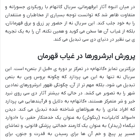
در میان انبوه آثار ابرقهرمانی، سریال گاتهام با رویکردی جسورانه و
متفاوت ظاهر شد که توانست توجه بسیاری از مخاطبان و منتقدان
را به خود جلب کند. این سریال نه از حضور پر زرق و برق قهرمانان،
بلکه از غیاب آن ها سخن می گوید و همین نکته، آن را به یک تجربه
ی بی نظیر در دنیای دی سی تبدیل می کند.
پرورش ابرشرورها در غیاب قهرمان
بزرگترین تمایز «گاتهام» در تمرکز بر دوره ی «قبل از بتمن» است. این
سریال نه تنها به این می پردازد که چگونه بروس وین به بتمن
تبدیل می شود، بلکه مهم تر از آن، چگونگی ظهور ابرشرورهای نمادین
شهر را به تصویر می کشد. در حالی که بیشتر آثار دی سی روی نبرد
خیر و شر متمرکز هستند، «گاتهام» به دلایل و فرآیندهایی می پردازد
که افراد عادی را به هیولاهای شناخته شده تبدیل می کند. دیدن
«اسوالد کابلپات» (پنگوئن) به عنوان یک خدمتکار حقیر، یا «ادوارد
نیگما» (ریدلر) به عنوان یک کارمند خجالتی پزشکی قانونی، و تماشای
مسیر پر پیچ و خم آن ها برای رسیدن به قدرت و جنون، برای