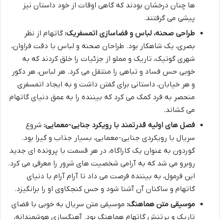
ها چنان درخشان بودند که گاهی اوقات از خود داستان نیز
پیشی می گرفتند.
طراحی صحنه، لباس و فضاسازی اتمسفریک:
گاتهام از نظر
بصری، یک شاهکار بود. طراحان صحنه و لباس با دقت فراوان،
شهری گوتیک، تاریک و مملو از جزئیات را خلق کردند که به
خوبی حس فساد و تباهی را منتقل می کرد. هر لباس، هر دکور
و هر خیابان، داستانی برای گفتن داشت و به ایجاد اتمسفری
منحصر به فرد کمک می کرد که بیننده را به عمق دنیای گاتهام
می کشاند.
فصل های اولیه قدرتمند با رویکرد جنایی-معمایی:
شروع
سریال با رویکردی جنایی-معمایی، بسیار جذاب و گیرا بود.
گوردون به عنوان یک کاراگاه، در هر قسمت با پرونده ای جدید
روبرو می شد که به آرامی شخصیت های شرور را معرفی می کرد.
این فرمول، به بیننده فرصت می داد تا آرام آرام با دنیای
گاتهام و ساکنان آن آشنا شود و حس کنجکاوی او را برانگیزد.
موسیقی متن هماهنگ:
موسیقی متن سریال به خوبی با فضای
تاریک و پرتنش گاتهام هماهنگ بود. آهنگسازی هوشمندانه،