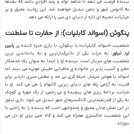
بیننده فرصت می دهد تا شاهد تولد و رشد افرادی باشد که بعدها
به کابوس شهر و بتمن تبدیل خواهند شد. این روایت عمیق و پر
جزئیات، تجربه ای تازه از دنیای دی سی را ارائه می دهد.
پنگوئن (اسوالد کابلپات): از حقارت تا سلطنت
شخصیت «اسوالد کابلپات» یا پنگوئن، با بازی خیره کننده ی
رابین
لرد تیلور
، به جرات یکی از تاثیرگذارترین و به یادماندنی ترین
شخصیت های سریال است. بیننده او را ابتدا به عنوان یک خدمتکار
حقیر و آسیب پذیر در خانواده ی مافیایی «فیش مونی» می بیند. اما
اسوالد با هوش سرشار، حیله گری بی حد و عطش سیری ناپذیر برای
قدرت، به آرامی پله های دنیای زیرین گاتهام را طی می کند. او با
خیانت، برنامه ریزی های پیچیده و بی رحمی، از یک مهره ی کوچک
به یکی از قدرتمندترین گانگسترهای شهر تبدیل می شود. بازی تیلور
در این نقش چنان عمیق و چندوجهی است که بیننده را به راحتی با
این شخصیت خاکستری همراه می کند و گاه حتی برای او دل می
سوزاند.