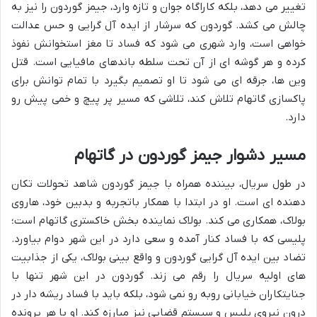
تغییر می دهد، بلکه کاراگاه جوان و تازه وارد، جیمز گوردون را نیز به
چالش می کشد. گوردون که سرشار از ایده آل گرایی و حس عدالت
خواهی است، وارد شهری می شود که فساد تا مغز استخوانش نفوذ
کرده و هر گوشه ای از آن تحت سلطه باندهای مافیایی است. قتل
وین ها، جرقه ای می شود تا او تصمیم بگیرد با تمام توانش برای
پاکسازی گاتهام تلاش کند، تلاشی که مسیر پر پیچ و خمی پیش رو
دارد.
مسیر دشوار جیمز گوردون در گاتهام
در طول سریال، بیننده همراه با جیمز گوردون شاهد تحولات تکان
دهنده ای است. او در ابتدا با همکار باتجربه و بدبین خود، هاروی
بولاک، همکاری می کند. بولاک نماینده بخش خاکستری گاتهام است؛
پلیسی که با فساد کنار آمده و سعی دارد در این شهر دوام بیاورد.
تضاد بین ایده آل گرایی گوردون و واقع بینی بولاک، یکی از جذابیت
های اولیه سریال را رقم می زند. گوردون در این شهر تنها با
جنایتکاران خیابانی روبه رو نمی شود، بلکه باید با فساد ریشه دار در
درون نیروی پلیس و سیستم قضایی نیز مبارزه کند. او با هر پرونده