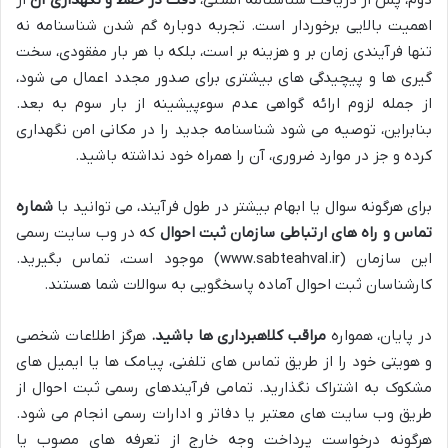
اهمیت بالایی برخوردار است. تجربه دوباره گم شدن شناسنامه نه
تنها فرآیندی زمان بر و هزینه بر است، بلکه با هر بار مفقودی، سخت
گیری ها و پیچیدگی های بیشتری برای صدور مجدد اعمال می شود،
از جمله لزوم ارائه گواهی عدم سوءپیشینه از بار سوم به بعد.
بنابراین، توصیه می شود شناسنامه جدید را در مکانی امن نگهداری
کرده و جز در موارد ضروری، آن را همراه خود نداشته باشید.
برای هرگونه سوال یا ابهام بیشتر در طول فرآیند، می توانید با
شماره
تماس و راه های ارتباطی سازمان ثبت احوال
که در وب سایت رسمی
این سازمان (www.sabteahval.ir) موجود است، تماس بگیرید.
کارشناسان ثبت احوال آماده پاسخگویی به سوالات شما هستند.
در پایان، همواره
مراقب کلاهبرداری ها باشید.
هرگز اطلاعات شخصی
و هویتی خود را از طریق تماس های تلفنی، پیامک ها یا ایمیل های
مشکوک به اشتراک نگذارید. تمامی فرآیندهای رسمی ثبت احوال از
طریق وب سایت های معتبر یا دفاتر و ادارات رسمی انجام می شود.
هرگونه درخواست پرداخت وجه خارج از تعرفه های مصوب یا