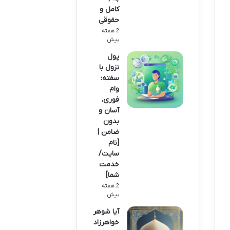
کامل و
حقوقی
2 هفته
پیش
پول
نزول با
سفته:
وام
فوری،
آسان و
بدون
ضامن |
[نام
سایت/
خدمت
شما]
2 هفته
پیش
آیا شوهر
خواهرزاد