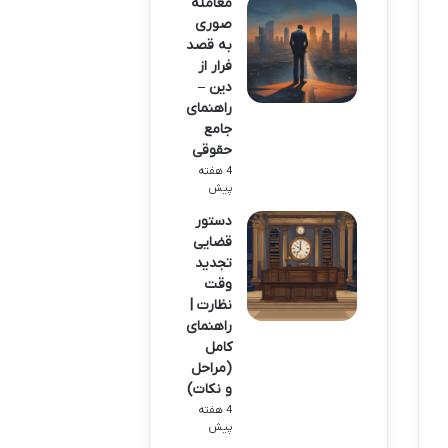
معامله
صوری
به قصد
فرار از
دین –
راهنمای
جامع
حقوقی
4 هفته
پیش
دستور
قضایی
تجدید
وقت
نظارت |
راهنمای
کامل
(مراحل
و نکات)
4 هفته
پیش