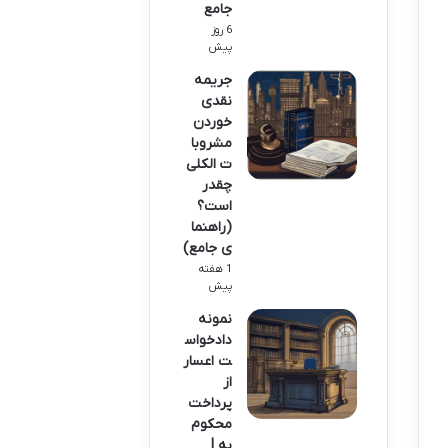
جامع
6 روز
پیش
جریمه
نقدی
خوردن
مشروبا
ت الکلی
چقدر
است؟
(راهنما
ی جامع)
1 هفته
پیش
نمونه
دادخواس
ت اعسار
از
پرداخت
محکوم
به |