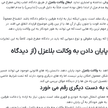
وقی نداشته و اعتباری ندارد.
ابطال وکالت بلاعزل
از طریق دادگاه، اغلب زمانی مطرح می
شرط عدم عزل از ابتدا باطل بوده است، مثلاً به دلیل فریب (تدلیس) یا عدم اهلیت
ک عقد است، بدون اینکه نیاز به اراده طرفین یا حکم دادگاه باشد. انفساخ معمولاً
مانند فوت یا جنون یکی از آن ها، یا از بین رفتن موضوع قرارداد اتفاق می افتد. در
از مهم ترین راه هایی است که می تواند به طور خودکار به این وکالت پایان دهد.
 که رویکرد حقوقی و نوع دعوایی که باید در دادگاه مطرح شود، کاملاً به این تمایزات
ایان دادن به وکالت بلاعزل (از دیدگاه
اهد به
وکالت بلاعزل
خود پایان دهد، دانستن راه های قانونی موجود می تواند مسیر
شکل معمول امکان پذیر نیست، اما راه های دیگری وجود دارند که تحت شرایط خاصی
فصیل این راه حل ها را از دیدگاه موکل بررسی می کند.
 به دست دیگری رقم می خورد
معنای انحلال خودبه خودی و قهری عقد است، بدون نیاز به اراده یا دخالت طرفین.
 به طور خودکار به آن پایان دهد:
و شناخته شده ترین دلایل انفساخ وکالت، چه عادی و چه بلاعزل، فوت یا جنون هر