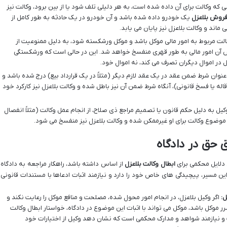
که وکالت برای آن داده شده است، به هر دلیلی تلف شود یا از بین برود، وکالت نیز
فروش بلاعزل
یک خودرو داده شده باشد و آن خودرو در یک حادثه به طور کامل از
اند و وکالت بلاعزل نیز پایان می یابد.
لت مربوط به امور مالی موکل باشد و موکل ورشکسته شود، به دلیل ممنوعیت از
 آن امور مالی به طور قهری منفسخ خواهد شد. این در حالی است که ورشکستگی
 در اموال دیگران تصرف می کند، نه اموال خود.
نوان شرط ضمن عقد در یک عقد لازم دیگر (مثلاً در یک قرارداد بیع) درج شده باشد و
اقاله یا فسخ قانونی)، آنگاه شرط ضمن آن نیز باطل شده و وکالت بلاعزل نیز کارکرد خود
کیل به دلیل حکم قانون یا تصمیم مراجع ذی صلاح، از انجام عمل وکالت (مثلاً انفصال
موضوع وکالت برای او غیرممکن شده و وکالت بلاعزل نیز منفسخ می شود.
ق حق در دادگاه
 دلایل محکمی برای
ابطال وکالت بلاعزل
از اساس داشته باشد، راهکار مراجعه به دادگاه
ن مسیر، پیچیدگی های خاص خود را دارد و نیازمند اثبات ادعاها با مستندات قانونی
:
اگر وکیل بلاعزل، در انجام امور محول شده، مصلحت و منافع موکل را رعایت نکند و
ر موکل باشد، موکل می تواند با اثبات این موضوع در دادگاه، خواستار ابطال وکالت
ت و نیازمند شواهد و مدارک محکمی است که نشان دهد وکیل از اختیارات خود