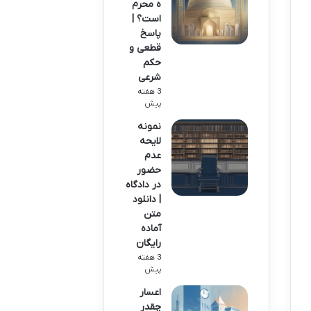
ه محرم
است؟ |
پاسخ
قطعی و
حکم
شرعی
3 هفته
پیش
نمونه
لایحه
عدم
حضور
در دادگاه
| دانلود
متن
آماده
رایگان
3 هفته
پیش
اعسار
چقدر