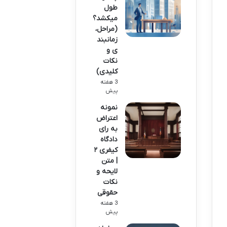
طول
میکشد؟
(مراحل،
زمانبند
ی و
نکات
کلیدی)
3 هفته
پیش
نمونه
اعتراض
به رای
دادگاه
کیفری ۲
| متن
لایحه و
نکات
حقوقی
3 هفته
پیش