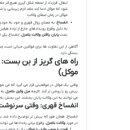
ابطال، قرارداد از لحظه شکل گیری هیچ اثر حق
شود که موکل ادعا کند عقد لازم زیربنایی یا 
موکل در زمان اعطای وکالت.
انفساخ:
به معنای زوال قهری و خود به خودی ی
به دلیل وقوع رویدادهای خارج از اراده طرفین، 
بحث
پایان یافتن وکالت بلاعزل
، انفساخ یکی 
آگاهی از این تفاوت ها برای موکلین حیاتی است، چرا
بستگی دارد.
راه های گریز از بن بست: پ
موکل)
وقتی یک موکل در موقعیتی قرار می گیرد که می خو
پیش رو را روشن تر کند. اگرچه
عزل وکیل بلاعزل
به 
می توانند به این وکالت پایان بخشند. این بخش به ت
انفساخ قهری: وقتی سرنوشت
انفساخ، همان طور که پیش تر توضیح داده شد، به 
در مورد
وکالت بلاعزل
، وقوع برخی رخدادها می تواند
فوت یا جنون وکیل یا موکل:
یکی از مهم ترین 