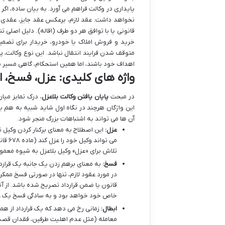
پایداری در وکالت فراهم می آورد. به بیان ساده، اگ
نخواهد داشت. عقد لازم، برعکس عقد جایز، عقدی ا
قانونی یا با توافق هر دو طرف (اقاله). دلیل اصلی ت
خرید و فروش املاک یا خودرو، خریدار برای تضمین 
متوقف شدن فرایند انتقال نباشد. این نوع وکالت، پ
اهداف خود باشند، اما همین استحکام، گاهی مسیر با
واژه های کلیدی: عزل، فسخ، ا
در مبحث
پایان یافتن وکالت بلاعزل
، درک تمایز میا
این واژگان هرچند در نگاه اول شاید شبیه به هم به
آن ها می تواند به اشتباهات بزرگ منجر شود.
عزل:
این اصطلاح به معنای برکنار کردن وکیل
می تواند وکیل خود را عزل کند (ماده ۶۷۸ قانون مدنی). اما در
تلاش برای «عزل» وکیل بلاعزل به شیوه معمو
فسخ:
به معنای برهم زدن یک جانبه یک قرارداد
در مورد عقود لازم، تنها در صورتی فسخ ممکن
قانون یا ضمن قرارداد تصریح شده باشد. از آ
خاص خود خواهد بود و به سادگی فسخ یک ع
ابطال:
زمانی رخ می دهد که یک قرارداد از ه
معامله (مثل عدم اهلیت طرفین، فقدان قصد 