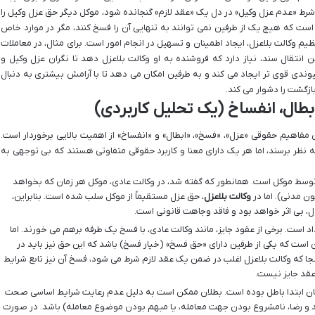
ر شرط «عدم عزل وکیل» در دل یک «عقد لازم» گنجانده شود، موکل دیگر حق عزل وکیل را
ست که هیچ یک از طرفین نمی توانند به تنهایی آن را فسخ کنند، مگر در موارد خاص
نظیم وکالت بلاعزل، ایجاد اطمینان و تسهیل در انجام امور است. برای مثال، در معاملات
انتقال سند، نیاز دارد که فروشنده به او وکالت بلاعزل دهد تا نگران عزل وکیل و
یوندی قوی تر ایجاد می کند و به طرفین امکان می دهد تا با آرامش بیشتری به دنبال
زگشت را دشوار می کند.
بطال، انفساخ (یک تحلیل کاربردی)
ن مفاهیم حقوقی «عزل»، «فسخ»، «ابطال» و «انفساخ» از اهمیت بالایی برخوردار است.
 نظر برسند، اما هر یک دارای معنا و کاربرد حقوقی متفاوتی هستند که بی توجهی به
 توسط موکل است. همانطور که گفته شد، در وکالت عادی، موکل هر زمان که بخواهد
وکالت بلاعزل
، حق عزل مستقیماً از موکل سلب شده است. بنابراین،
ل، بی اثر خواهد بود و فاقد وجاهت قانونی است.
 است. برخی از عقود جایز، مانند وکالت عادی، با فسخ یک طرفه برهم می خورند. اما
 است که یکی از طرفین دارای «حق فسخ» (خیار فسخ) باشد که این حق نیز باید در
نجا که وکالت بلاعزل اغلب در ضمن یک عقد لازم شرط می شود، فسخ آن نیز تابع شرایط
قد جایز نیست.
مان ابتدا باطل بوده است. بطلان ممکن است به دلیل عدم رعایت شرایط اساسی صحت
و رضا، نامشروع بودن جهت معامله، یا مبهم بودن موضوع معامله) باشد. در صورت