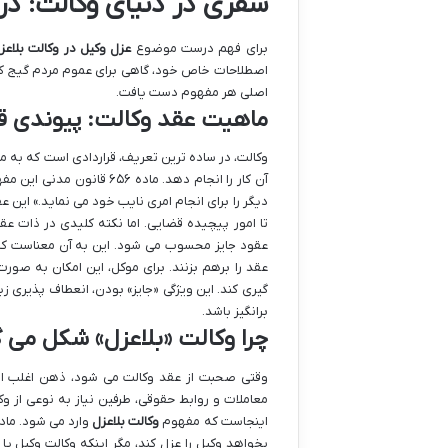
سفری در دنیای وکالت: درک
برای فهم درست موضوع
عزل وکیل در وکالت بلاعز
اصطلاحات خاص خود، گاهی برای عموم مردم گیج کنن
اصلی هر مفهوم دست یافت.
ماهیت عقد وکالت: پیوندی 
وکالت، در ساده ترین تعریف، قراردادی است که به مو
آن کار را انجام دهد. ماد
دیگر را برای انجام امری نایب خود می نماید.» این عق
عقود جایز محسوب می شود. این به آن معناست که 
عقد را برهم بزنند. برای موکل، این امکان به صورت 
گیری کند. این ویژگی «جایز» بودن، انعطاف پذیری ز
برانگیز باشد.
چرا وکالت «بلاعزل» شکل می گ
وقتی صحبت از عقد وکالت می شود، ذهن اغلب افرا
معاملات و روابط حقوقی، طرفین نیاز به نوعی از وک
اینجاست که مفهوم
وکالت بلاعزل
بخواهد وکیل را عزل کند، مگر اینکه وکالت وکیل یا