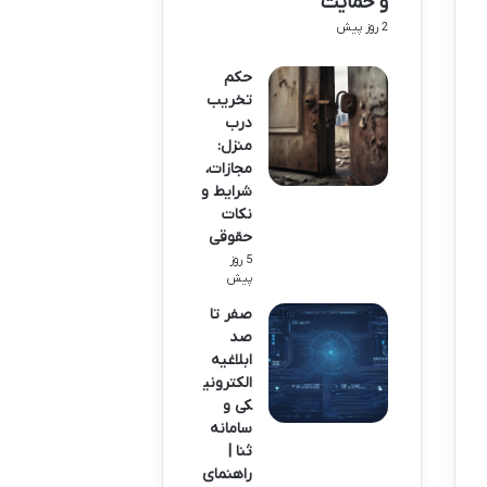
و حمایت
2 روز پیش
حکم
تخریب
درب
منزل:
مجازات،
شرایط و
نکات
حقوقی
5 روز
پیش
صفر تا
صد
ابلاغیه
الکترونی
کی و
سامانه
ثنا |
راهنمای