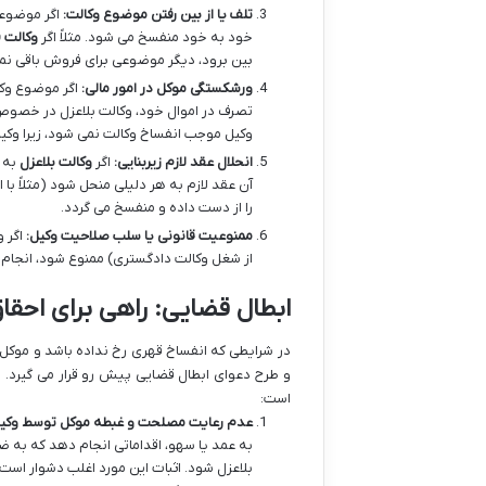
تلف یا از بین رفتن موضوع وکالت:
اگر موضوعی 
خود به خود منفسخ می شود. مثلاً اگر
وکالت 
بین برود، دیگر موضوعی برای فروش باقی نمی م
ورشکستگی موکل در امور مالی:
اگر موضوع وکا
تصرف در اموال خود، وکالت بلاعزل در خصوص
وکیل موجب انفساخ وکالت نمی شود، زیرا وکیل
انحلال عقد لازم زیربنایی:
اگر
وکالت بلاعزل
به ع
آن عقد لازم به هر دلیلی منحل شود (مثلاً با 
را از دست داده و منفسخ می گردد.
ممنوعیت قانونی یا سلب صلاحیت وکیل:
اگر و
از شغل وکالت دادگستری) ممنوع شود، انجام 
ابطال قضایی: راهی برای احقا
در شرایطی که انفساخ قهری رخ نداده باشد و موکل
و طرح دعوای ابطال قضایی پیش رو قرار می گیرد. ای
است:
عدم رعایت مصلحت و غبطه موکل توسط وکیل
به عمد یا سهو، اقداماتی انجام دهد که به ضر
بلاعزل شود. اثبات این مورد اغلب دشوار اس