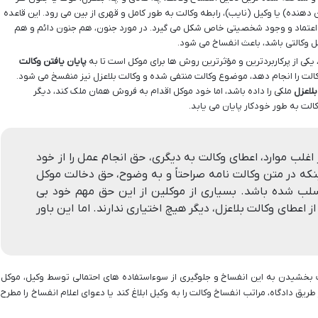
دهنده) یا وکیل (نایب)، رابطه وکالت به طور کامل و قهری از بین می رود. این قاعده
اعتماد و وجود شخصیتی خاص شکل می گیرد. در مورد جنون، هم جنون دائم و هم
ل وکالتی باشد، باعث انفساخ می شود.
 یکی از پرکاربردترین و مؤثرترین روش ها برای موکل است تا به
پایان یافتن وکالت
الت را انجام دهد، موضوع وکالت منتفی شده و وکالت بلاعزل نیز منفسخ می شود.
لاعزل
ملکی را داده باشد، اما خود موکل اقدام به فروش همان ملک کند، دیگر
الت به طور خودکار پایان می یابد.
غلب موارد، اعطای وکالت به دیگری، حق انجام عمل را از خود
که در متن وکالت نامه صراحتاً و به وضوح، حق دخالت موکل
و سلب شده باشد. بسیاری از موکلین از این حق مهم خود بی
اعطای وکالت بلاعزل، دیگر هیچ اختیاری ندارند. اما این باور
بخشیدن به این انفساخ و جلوگیری از سوءاستفاده های احتمالی توسط وکیل، موکل
 طریق دادگاه، مراتب انفساخ وکالت را به وکیل ابلاغ کند یا دعوای اعلام انفساخ را مطرح