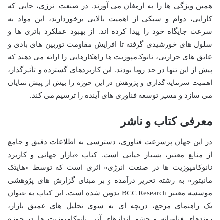
همین ویژگی ها را به ارمغان می آورند. در صنعت انرژی، جایی که
کارایی، دوام و سبکی از اهمیت بالایی برخوردارند، این مواد به
سرعت جایگاه خود را پیدا کرده اند. از بهبود عملکرد باتری ها و
سلول های خورشیدی گرفته تا افزایش مقاومت توربین های بادی و
عایق های حرارتی، نانوکامپوزیت ها راهکارهایی را ارائه می دهند که
پیش از این تنها در حد رویا بودند. این کاربردهای گسترده و تأثیرگذار،
اهمیت سرمایه گذاری و پژوهش در این حوزه را بیش از پیش نمایان
می سازد و مسیر توسعه فناوری های آینده را ترسیم می کند.
معرفی کتاب و ناشر
در این جهان پرسرعت فناوری، دسترسی به اطلاعات دقیق و جامع
از منابع معتبر، بسیار حیاتی است. کتاب «بازار جهانی و کاربرد
نانوکامپوزیت ها در صنعت انرژی» اثری است که توسط «هایتک
مانیتور» به رشته تحریر درآمده و بر مبنای گزارش های پژوهشی
موسسه معتبر BCC Research تدوین شده است. این کتاب به عنوان
یک راهنمای مرجع، دریچه ای به سوی تحلیل های عمیق بازار،
روندهای فناورانه و چشم اندازهای آتی نانوکامپوزیت ها در حوزه