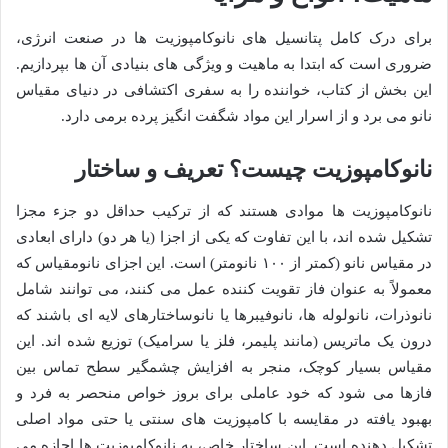
برای درک کامل پتانسیل های نانوکامپوزیت ها در صنعت انرژی،
ضروری است که ابتدا به ماهیت و ویژگی های بنیادی آن ها بپردازیم.
این بخش از کتاب، خواننده را به سفری اکتشافی در دنیای مقیاس
نانو می برد و از اسرار این مواد شگفت انگیز پرده برمی دارد.
نانوکامپوزیت چیست؟ تعریف و ساختار
نانوکامپوزیت ها موادی هستند که از ترکیب حداقل دو جزء مجزا
تشکیل شده اند، با این تفاوت که یکی از اجزا (یا هر دو) دارای ابعادی
در مقیاس نانو (کمتر از ۱۰۰ نانومتر) است. این اجزای نانومقیاس که
معمولاً به عنوان فاز تقویت کننده عمل می کنند، می توانند شامل
نانوذرات، نانولوله ها، نانوفیبرها یا نانوساختارهای لایه ای باشند که
درون یک ماتریس (مانند پلیمر، فلز یا سرامیک) توزیع شده اند. این
مقیاس بسیار کوچک، منجر به افزایش چشمگیر سطح تماس بین
فازها می شود که خود عاملی برای بروز خواص منحصر به فرد و
بهبود یافته در مقایسه با کامپوزیت های سنتی یا حتی مواد اصلی
تشکیل دهنده است. این ساختار خاص، به نانوکامپوزیت ها اجازه می