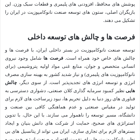
پوشش های محافظ، افزودنی های پلیمری و قطعات سبک وزن. این
بازیگران اصلی، ستون های توسعه صنعت نانوکامپوزیت در ایران را
تشکیل می دهند.
فرصت ها و چالش های توسعه داخلی
توسعه صنعت نانوکامپوزیت در بستر داخلی ایران، با فرصت ها و
چالش های خاص خود همراه است.
فرصت ها
شامل وجود نیروی
انسانی متخصص و جوان، منابع غنی مواد اولیه پتروشیمی (برای
نانوکامپوزیت های پلیمری) و نیاز شدید کشور به بهینه سازی مصرف
انرژی و توسعه انرژی های تجدیدپذیر است. از سوی دیگر،
چالش
هایی
نظیر کمبود سرمایه گذاری کلان صنعتی، دشواری دسترسی به
فناوری های روز دنیا به دلیل تحریم ها، نبود زیرساخت های لازم برای
تولید در مقیاس صنعتی و عدم هماهنگی کافی بین صنعت و
دانشگاه، مسیر توسعه را ناهموار می سازند. با این حال، با تدوین
استراتژی های صحیح، حمایت از شرکت های دانش بنیان و ایجاد
بسترهای لازم برای تجاری سازی، ایران می تواند از پتانسیل های بی
نظیر نانوکامپوزیت ها برای تقویت اقتصاد و صنعت انرژی خود بهره