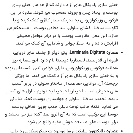
خنثی سازی رادیکال های آزاد دارند که از عوامل اصلی پیری
پوست و ایجاد چین و چروک محسوب می شوند. علاوه بر این،
فوکوس وزیکولوزوس به تحریک سنتز کلاژن کمک کرده و با
تقویت ساختار غشای سلولی، سد دفاعی پوست را مستحکم می
سازد. این عمل، مقاومت پوست را در برابر عوامل محیطی
افزایش داده و به حفظ جوانی و شادابی آن کمک می کند.
عصاره Laminaria Digitata:
یکی دیگر از جلبک های دریایی
قهوه ای قدرتمند، لامیناریا دیجیتا نام دارد. این عصاره نیز
همانند فوکوس وزیکولوزوس، دارای خواص آنتی اکسیدانی بوده
و به خنثی سازی رادیکال های آزاد کمک می کند. اما ویژگی
برجسته آن، توانایی حفاظت از ساختار سلولی در برابر آسیب
های محیطی است. لامیناریا دیجیتا به ترمیم سلول های آسیب
دیده، تجدید ساختار سلولی و جوانسازی پوست کمک شایانی
می نماید. نکته جالب توجه دیگر، جذب چربی اضافی پوست
توسط این ترکیب است که به آن اثری ضد آکنه نیز می بخشد و
برای پوست های مستعد جوش مفید واقع می شود.
عصاره پلانکتون:
پلانکتون ها موجودات میکروسکوپی دریایی