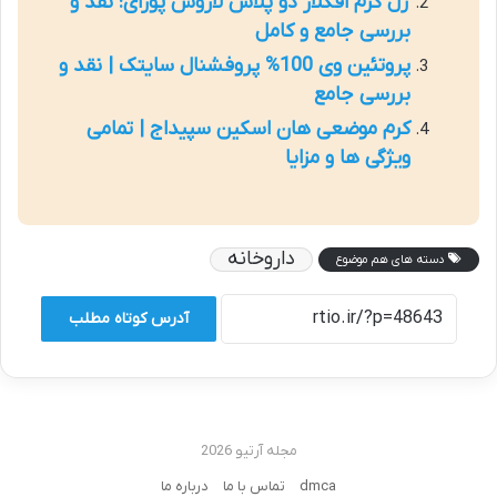
ژل کرم افکلار دو پلاس لاروش پوزای: نقد و
بررسی جامع و کامل
پروتئین وی 100% پروفشنال سایتک | نقد و
بررسی جامع
کرم موضعی هان اسکین سپیداج | تمامی
ویژگی ها و مزایا
داروخانه
دسته های هم موضوع
آدرس کوتاه مطلب
مجله آرتیو 2026
dmca
تماس با ما
درباره ما