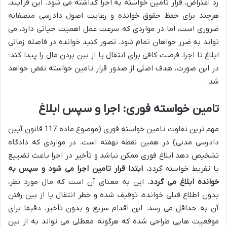
رد اعتراض، قرار تامین خواسته به اجرا گذاشته می شود. این فرآیند،
هرچند برای حفظ حقوق خوانده و رعایت اصول دادرسی منصفانه
ضروری است، اما در مواردی که سرعت عمل اهمیت حیاتی دارد، می
تواند به ضرر خواهان تمام شود. تصور کنید خوانده در فاصله زمانی
ابلاغ تا اجرا، فرصت کافی برای انتقال یا از بین بردن مال را پیدا کند؛
در این صورت، هدف اصلی از صدور قرار تامین خواسته نقض خواهد
شد.
تامین خواسته فوری: اجرا و سپس ابلاغ
مهم ترین تفاوت تامین خواسته فوری (موضوع ماده 117 قانون آیین
دادرسی مدنی) در همین نقطه نهفته است. در مواردی که دادگاه
تشخیص دهد ابلاغ فوری ممکن نباشد و تأخیر در اجرا باعث تضییع
یا تفریط خواسته گردد،
ابتدا قرار تامین اجرا می شود و سپس به
خوانده ابلاغ می گردد.
این به معنای آن است که مال مورد نظر،
بدون اطلاع قبلی خوانده، توقیف شده و خطر انتقال یا از بین رفتن
آن به حداقل می رسد. این اقدام سریع و بدون تأخیر، دقیقا برای
موقعیت هایی طراحی شده که هرگونه معطلی می تواند به از بین