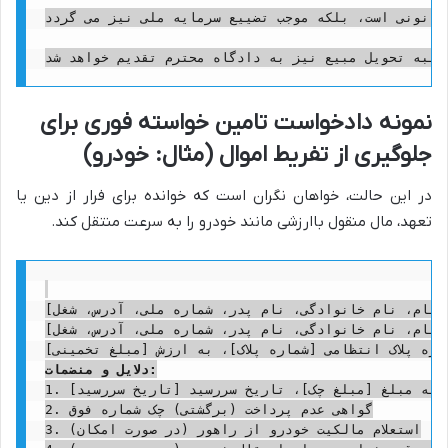
قانونی است، بلکه موجب تضییع سرمایه ملی نیز می گردد.
نمونه دادخواست تامین خواسته فوری برای
جلوگیری از تفریط اموال (مثال: خودرو)
در این حالت، خواهان نگران است که خوانده برای فرار از دین یا
تعهد، مال منقول باارزشی مانند خودرو را به سرعت منتقل کند.
دلایل و منضمات:
1. چک شماره [شماره چک] عهده بانک [نام بانک] به مبلغ [مبلغ چک]، تاریخ سررسید [تاریخ سررسید]

2. گواهی عدم پرداخت (برگشتی) چک شماره فوق

3. استعلام مالکیت خودرو از راهور (در صورت امکان)
