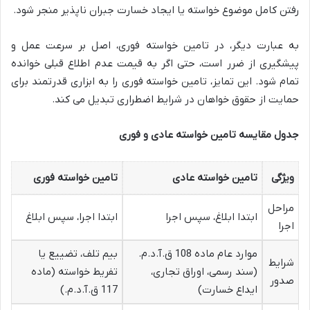
رفتن کامل موضوع خواسته یا ایجاد خسارت جبران ناپذیر منجر شود.
به عبارت دیگر، در تامین خواسته فوری، اصل بر سرعت عمل و
پیشگیری از ضرر است، حتی اگر به قیمت عدم اطلاع قبلی خوانده
تمام شود. این تمایز، تامین خواسته فوری را به ابزاری قدرتمند برای
حمایت از حقوق خواهان در شرایط اضطراری تبدیل می کند.
جدول مقایسه تامین خواسته عادی و فوری
ویژگی
تامین خواسته عادی
تامین خواسته فوری
مراحل
ابتدا ابلاغ، سپس اجرا
ابتدا اجرا، سپس ابلاغ
اجرا
موارد عام ماده 108 ق.آ.د.م.
بیم تلف، تضییع یا
شرایط
(سند رسمی، اوراق تجاری،
تفریط خواسته (ماده
صدور
ایداع خسارت)
117 ق.آ.د.م.)