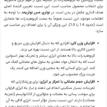
نسبت پروتئین به کربوهیدرات در گینرها یکی از مهم ترین فاکتورها
برای انتخاب محصول مناسب است. این نسبت تعیین کننده اصلی
هدف گذاری مکمل در بدن است. در
نوتری مس نوتریمد
، با توجه به
اطلاعات موجود، این نسبت عموماً به سمت کربوهیدرات ها متمایل
است (حدود 1:4 یا 1:5). این ویژگی آن را برای اهداف زیر مناسب می
سازد:
افزایش وزن کلی:
افرادی که به دنبال افزایش وزن سریع و
تامین کالری بالا هستند، از این نسبت بهره می برند.
کربوهیدرات بالا به معنای انرژی بیشتر و تحریک بهتر انسولین
است که به انتقال مواد مغذی به سلول های عضلانی کمک می
کند. این برای کسانی که به سختی وزن اضافه می کنند، یک
مزیت بزرگ محسوب می شود.
افزایش حجم عضلانی با تمرکز بر انرژی:
برای ورزشکارانی که
تمرینات بسیار سنگینی انجام می دهند و نیاز به انرژی فراوان
برای سوخت رسانی به عضلات و جلوگیری از کاتابولیسم (تجزیه
عضلات) دارند، این نسبت بسیار مؤثر است. انرژی کافی به آن
ها اجازه می دهد تا تمرینات خود را با شدت بالا ادامه دهند و