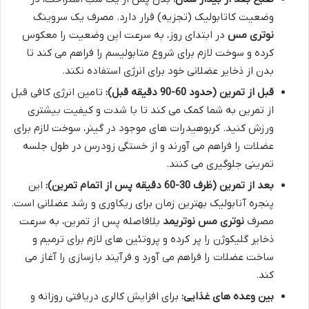
وضعیت کاتابولیک (تجزیه) قرار دارد. مصرف یک سروینگ
نوتری مس
در ابتدای روز، به سرعت این وضعیت را معکوس
کرده و سوخت لازم برای شروع متابولیسم را فراهم می کند تا
بدن از ذخایر عضلانی خود برای انرژی استفاده نکند.
قبل از تمرین (حدود 60-90 دقیقه قبل):
تامین انرژی کافی قبل
از تمرین به شما کمک می کند تا با شدت و کیفیت بیشتری
ورزش کنید. کربوهیدرات های موجود در گینر، سوخت لازم برای
عضلات را فراهم می آورند و از خستگی زودرس در طول جلسه
تمرینی جلوگیری می کنند.
بعد از تمرین (ظرف 30-60 دقیقه پس از اتمام تمرین):
این
پنجره آنابولیک بهترین زمان برای ریکاوری و رشد عضلانی است.
مصرف
نوتری مس نوتریمد
بلافاصله پس از تمرین، به سرعت
ذخایر گلیکوژن را پر کرده و پروتئین های لازم برای ترمیم و
ساخت عضلات را فراهم می آورد و فرآیند بازسازی را آغاز می
کند.
بین وعده های غذایی:
برای افزایش کالری دریافتی روزانه و