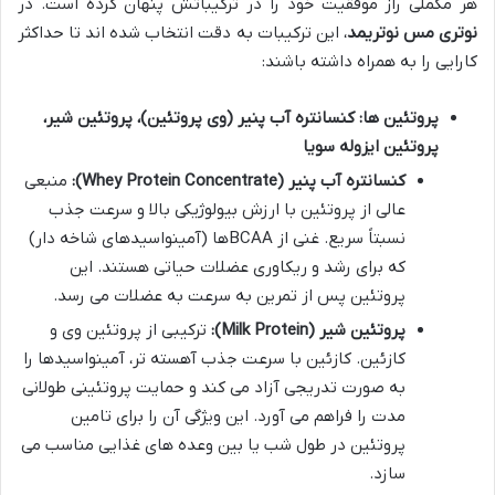
هر مکملی راز موفقیت خود را در ترکیباتش پنهان کرده است. در
نوتری مس نوتریمد
، این ترکیبات به دقت انتخاب شده اند تا حداکثر
کارایی را به همراه داشته باشند:
پروتئین ها: کنسانتره آب پنیر (وی پروتئین)، پروتئین شیر،
پروتئین ایزوله سویا
کنسانتره آب پنیر (Whey Protein Concentrate):
منبعی
عالی از پروتئین با ارزش بیولوژیکی بالا و سرعت جذب
نسبتاً سریع. غنی از BCAAها (آمینواسیدهای شاخه دار)
که برای رشد و ریکاوری عضلات حیاتی هستند. این
پروتئین پس از تمرین به سرعت به عضلات می رسد.
پروتئین شیر (Milk Protein):
ترکیبی از پروتئین وی و
کازئین. کازئین با سرعت جذب آهسته تر، آمینواسیدها را
به صورت تدریجی آزاد می کند و حمایت پروتئینی طولانی
مدت را فراهم می آورد. این ویژگی آن را برای تامین
پروتئین در طول شب یا بین وعده های غذایی مناسب می
سازد.