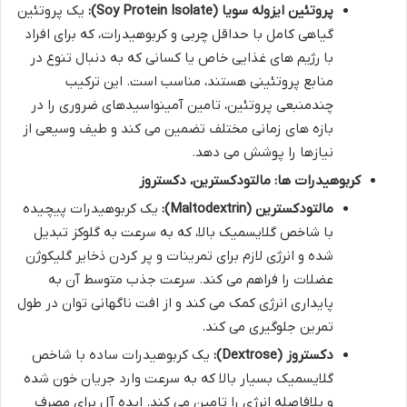
پروتئین ایزوله سویا (Soy Protein Isolate):
یک پروتئین
گیاهی کامل با حداقل چربی و کربوهیدرات، که برای افراد
با رژیم های غذایی خاص یا کسانی که به دنبال تنوع در
منابع پروتئینی هستند، مناسب است. این ترکیب
چندمنبعی پروتئین، تامین آمینواسیدهای ضروری را در
بازه های زمانی مختلف تضمین می کند و طیف وسیعی از
نیازها را پوشش می دهد.
کربوهیدرات ها: مالتودکسترین، دکستروز
مالتودکسترین (Maltodextrin):
یک کربوهیدرات پیچیده
با شاخص گلایسمیک بالا، که به سرعت به گلوکز تبدیل
شده و انرژی لازم برای تمرینات و پر کردن ذخایر گلیکوژن
عضلات را فراهم می کند. سرعت جذب متوسط آن به
پایداری انرژی کمک می کند و از افت ناگهانی توان در طول
تمرین جلوگیری می کند.
دکستروز (Dextrose):
یک کربوهیدرات ساده با شاخص
گلایسمیک بسیار بالا که به سرعت وارد جریان خون شده
و بلافاصله انرژی را تامین می کند. ایده آل برای مصرف