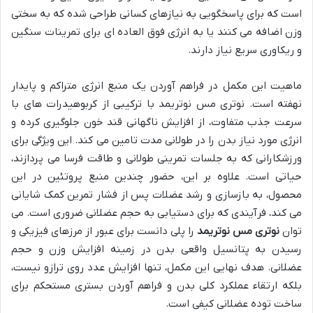
است که برای پاسخگویی به نیازهای کسانی طراحی شده که به سختی
وزن اضافه می کنند یا به انرژی فوق العاده ای برای تمرینات سنگین
و ریکاوری سریع نیاز دارند.
ماهیت این مکمل در فراهم آوردن یک منبع انرژی متراکم و پایدار
نهفته است. نوتری مس نوتریمد با ترکیبی از کربوهیدرات های با
سرعت جذب متفاوت، از افزایش ناگهانی قند خون جلوگیری کرده و
انرژی مورد نیاز بدن را در طولانی مدت تامین می کند. این ویژگی برای
ورزشکارانی که به جلسات تمرینی طولانی و طاقت فرسا می پردازند،
حیاتی است. علاوه بر این، حضور چندین منبع پروتئین در این
محصول، به بازسازی و رشد عضلات پس از فشار تمرین کمک شایانی
می کند، فرآیندی که برای دستیابی به حجم عضلانی ضروری است. می
توان
نوتری مس نوتریمد
را پلی دانست برای عبور از مرزهای فیزیکی و
رسیدن به پتانسیل واقعی بدن در زمینه افزایش وزن و حجم
عضلانی. هدف نهایی این مکمل، تنها افزایش عدد روی ترازو نیست،
بلکه ارتقاء عملکرد کلی بدن و فراهم آوردن بستری مستحکم برای
ساخت توده عضلانی کیفی است.