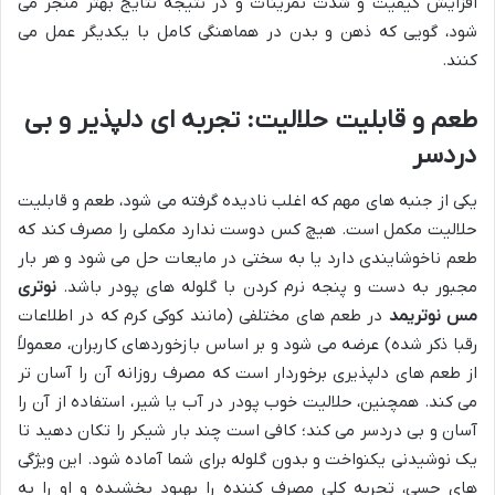
افزایش کیفیت و شدت تمرینات و در نتیجه نتایج بهتر منجر می
شود، گویی که ذهن و بدن در هماهنگی کامل با یکدیگر عمل می
کنند.
طعم و قابلیت حلالیت: تجربه ای دلپذیر و بی
دردسر
یکی از جنبه های مهم که اغلب نادیده گرفته می شود، طعم و قابلیت
حلالیت مکمل است. هیچ کس دوست ندارد مکملی را مصرف کند که
طعم ناخوشایندی دارد یا به سختی در مایعات حل می شود و هر بار
مجبور به دست و پنجه نرم کردن با گلوله های پودر باشد.
نوتری
مس نوتریمد
در طعم های مختلفی (مانند کوکی کرم که در اطلاعات
رقبا ذکر شده) عرضه می شود و بر اساس بازخوردهای کاربران، معمولاً
از طعم های دلپذیری برخوردار است که مصرف روزانه آن را آسان تر
می کند. همچنین، حلالیت خوب پودر در آب یا شیر، استفاده از آن را
آسان و بی دردسر می کند؛ کافی است چند بار شیکر را تکان دهید تا
یک نوشیدنی یکنواخت و بدون گلوله برای شما آماده شود. این ویژگی
های حسی، تجربه کلی مصرف کننده را بهبود بخشیده و او را به