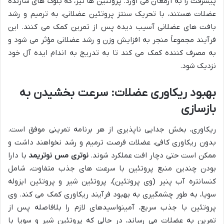
پیشرفت را به ارمغان می آورد. پروتئین ها نیز، که بلوک های سازنده
عضلات هستند، با تحریک سنتز پروتئین عضلانی، به ترمیم و رشد
بافت های عضلانی آسیب دیده پس از تمرین کمک می کنند. این
فرآیند مجموعاً منجر به افزایش وزن و رشد عضلانی مؤثر می شود و
به مصرف کننده کمک می کند تا به تدریج به اندام ایده آل خود
نزدیک شود.
بهبود ریکاوری عضلات: سرعت بخشیدن به
بازسازی
ریکاوری، بخش جدایی ناپذیری از هر برنامه تمرینی موفق است.
بدون ریکاوری کافی، عضلات فرصت ترمیم و رشد نخواهند داشت و
ممکن است حتی دچار افت عملکرد شوند.
نوتری مس نوتریمد
با دارا
بودن چندین منبع پروتئین با سرعت های جذب متفاوت، شامل
کنسانتره آب پنیر (وی پروتئین)، پروتئین شیر و پروتئین ایزوله
سویا، به طور چشمگیری به بهبود فرآیند ریکاوری کمک می کند. وی
پروتئین با جذب سریع، آمینواسیدهای لازم را بلافاصله پس از
تمرین به عضلات می رساند، در حالی که پروتئین شیر و سویا با