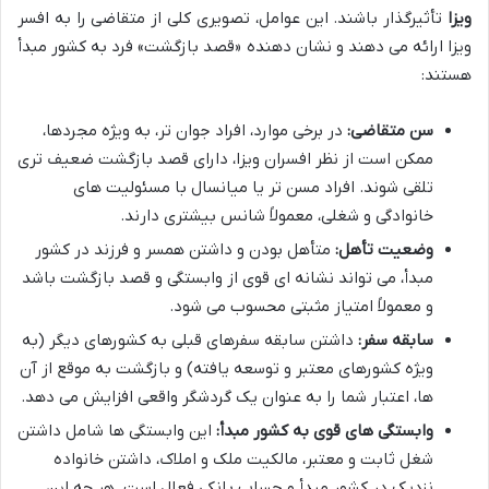
ویزا
تأثیرگذار باشند. این عوامل، تصویری کلی از متقاضی را به افسر
ویزا ارائه می دهند و نشان دهنده «قصد بازگشت» فرد به کشور مبدأ
هستند:
سن متقاضی:
در برخی موارد، افراد جوان تر، به ویژه مجردها،
ممکن است از نظر افسران ویزا، دارای قصد بازگشت ضعیف تری
تلقی شوند. افراد مسن تر یا میانسال با مسئولیت های
خانوادگی و شغلی، معمولاً شانس بیشتری دارند.
وضعیت تأهل:
متأهل بودن و داشتن همسر و فرزند در کشور
مبدأ، می تواند نشانه ای قوی از وابستگی و قصد بازگشت باشد
و معمولاً امتیاز مثبتی محسوب می شود.
سابقه سفر:
داشتن سابقه سفرهای قبلی به کشورهای دیگر (به
ویژه کشورهای معتبر و توسعه یافته) و بازگشت به موقع از آن
ها، اعتبار شما را به عنوان یک گردشگر واقعی افزایش می دهد.
وابستگی های قوی به کشور مبدأ:
این وابستگی ها شامل داشتن
شغل ثابت و معتبر، مالکیت ملک و املاک، داشتن خانواده
نزدیک در کشور مبدأ و حساب بانکی فعال است. هر چه این