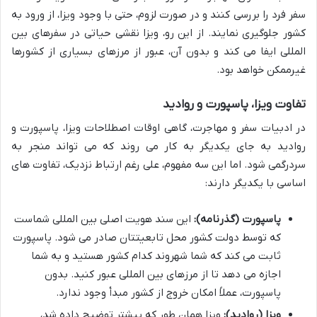
سفر فرد را بررسی کنند و در صورت لزوم، حتی با وجود ویزا، از ورود به
کشور جلوگیری نمایند. از این رو، ویزا نقشی حیاتی در سفرهای بین
المللی ایفا می کند و بدون آن، عبور از مرزهای بسیاری از کشورها
غیرممکن خواهد بود.
تفاوت ویزا، پاسپورت و روادید
در ادبیات سفر و مهاجرت، گاهی اوقات اصطلاحات ویزا، پاسپورت و
روادید به جای یکدیگر به کار می روند که می تواند منجر به
سردرگمی شود. اما این سه مفهوم، علی رغم ارتباط نزدیک، تفاوت های
اساسی با یکدیگر دارند:
پاسپورت (گذرنامه):
این سند هویت اصلی بین المللی شماست
که توسط دولت کشور محل تابعیتتان صادر می شود. پاسپورت
ثابت می کند که شما شهروند کدام کشور هستید و به شما
اجازه می دهد تا از مرزهای بین المللی عبور کنید. بدون
پاسپورت، عملاً امکان خروج از کشور مبدأ وجود ندارد.
ویزا (روادید):
ویزا همان طور که پیشتر توضیح داده شد،