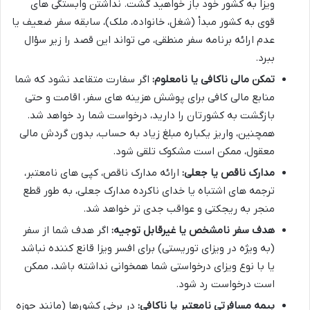
ویزا به کشور خود باز خواهید گشت. نداشتن وابستگی های
قوی به کشور مبدأ (شغل، خانواده، ملک)، سابقه سفر ضعیف یا
عدم ارائه برنامه سفر منطقی، می تواند این قصد را زیر سؤال
ببرد.
تمکن مالی ناکافی یا نامعلوم:
اگر سفارت متقاعد نشود که شما
منابع مالی کافی برای پوشش هزینه های سفر، اقامت و حتی
بازگشت به کشورتان را دارید، درخواست شما رد خواهد شد.
همچنین، واریز یکباره مبلغ زیاد به حساب، بدون گردش مالی
معقول، ممکن است مشکوک تلقی شود.
مدارک ناقص یا جعلی:
ارائه مدارک ناقص، کپی های نامعتبر،
ترجمه های اشتباه یا خدای ناکرده مدارک جعلی، به طور قطع
منجر به ریجکتی و عواقب جدی تر خواهد شد.
هدف سفر نامشخص یا غیرقابل توجیه:
اگر هدف شما از سفر
(به ویژه در ویزای توریستی) برای افسر ویزا قانع کننده نباشد
یا با نوع ویزای درخواستی شما همخوانی نداشته باشد، ممکن
است درخواست رد شود.
بیمه مسافرتی نامعتبر یا ناکافی:
در برخی کشورها (مانند حوزه