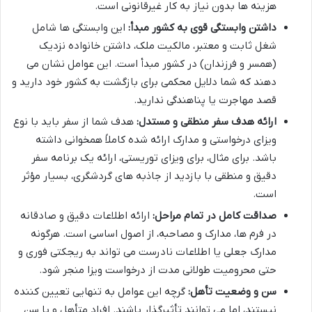
هزینه ها بدون نیاز به کار غیرقانونی است.
داشتن وابستگی قوی به کشور مبدأ:
این وابستگی ها شامل
شغل ثابت و معتبر، مالکیت ملک، داشتن خانواده نزدیک
(همسر و فرزندان) در کشور مبدأ است. این عوامل نشان می
دهند که شما دلایل محکمی برای بازگشت به کشور خود دارید و
قصد مهاجرت یا پناهندگی ندارید.
ارائه هدف سفر منطقی و مستدل:
هدف شما از سفر باید با نوع
ویزای درخواستی و مدارک ارائه شده کاملاً همخوانی داشته
باشد. برای مثال، برای ویزای توریستی، ارائه یک برنامه سفر
دقیق و منطقی با بازدید از جاذبه های گردشگری، بسیار مؤثر
است.
صداقت کامل در تمام مراحل:
ارائه اطلاعات دقیق و صادقانه
در فرم ها، مدارک و مصاحبه، از اصول اساسی است. هرگونه
مدارک جعلی یا اطلاعات نادرست می تواند به ریجکتی فوری و
حتی محرومیت طولانی مدت از درخواست ویزا منجر شود.
سن و وضعیت تأهل:
گرچه این عوامل به تنهایی تعیین کننده
نیستند، اما می توانند تأثیرگذار باشند. افراد متأهل و با سن