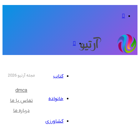
تغییر
پوسته
منو
مجله آرتیو 2026
کتاب
dmca
خانواده
تماس با ما
درباره ما
کشاورزی