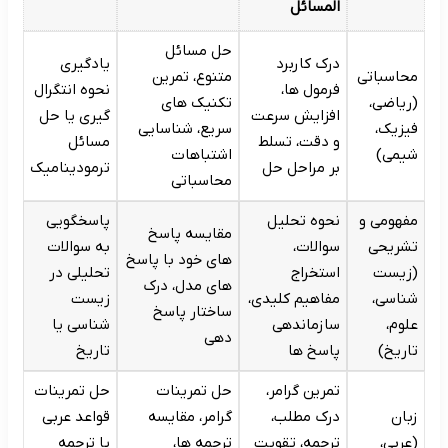
المسائل
حل مسائل
درک کاربرد
یادگیری
محاسباتی
متنوع، تمرین
فرمول ها،
نحوه انتگرال
(ریاضی،
تکنیک های
افزایش سرعت
گیری یا حل
فیزیک،
سریع، شناسایی
و دقت، تسلط
مسائل
شیمی)
اشتباهات
بر مراحل حل
ترمودینامیک
محاسباتی
مفهومی و
نحوه تحلیل
پاسخگویی
مقایسه پاسخ
تشریحی
سوالات،
به سوالات
های خود با پاسخ
(زیست
استخراج
تحلیلی در
های مدل، درک
شناسی،
مفاهیم کلیدی،
زیست
ساختار پاسخ
علوم،
سازماندهی
شناسی یا
دهی
تاریخ)
پاسخ ها
تاریخ
تمرین گرامر،
حل تمرینات
حل تمرینات
زبان
درک مطلب،
گرامر، مقایسه
قواعد عربی
(عربی،
ترجمه، تقویت
ترجمه ها،
یا ترجمه