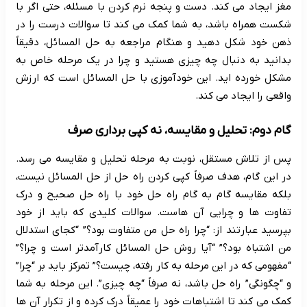
مغز ایجاد می کند. دست و پنجه نرم کردن با مسئله، حتی اگر با
شکست همراه باشد، به شما کمک می کند تا سوالات درست را در
ذهن خود شکل دهید و هنگام مراجعه به حل المسائل، دقیقاً
بدانید به دنبال چه چیزی هستید و چرا در یک مرحله خاص به
مشکل خورده اید. این خودآموزی با حل المسائل است که ارزش
واقعی را ایجاد می کند.
گام دوم: تحلیل و مقایسه، نه کپی برداری صرف
پس از تلاش مستقل، نوبت به مرحله تحلیل و مقایسه می رسد.
در این گام، هدف صرفاً کپی کردن راه حل از حل المسائل نیست،
بلکه مقایسه گام به گام راه حل خود با راه حل صحیح و درک
تفاوت ها و چرایی آن هاست. سوالات کلیدی که باید از خود
بپرسید عبارتند از: “چرا راه حل من متفاوت بود؟” “کجای استدلال
من اشتباه بود؟” “آیا روش حل المسائل کارآمدتر است و چرا؟”
“مفهومی که در این مرحله به کار رفته، چیست؟” تمرکز باید بر “چرا”
و “چگونگی” راه حل باشد، نه صرفاً “چه چیزی”. این مرحله به شما
کمک می کند تا اشتباهات خود را عمیقاً درک کرده و از تکرار آن ها