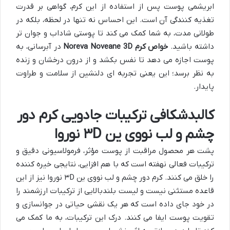
ابریشمی پوست پس از استفاده از این کرم، گواهی بر قدرت
تغذیه کنندگی آن است. این احساس نه تنها در لحظه، بلکه در
طولانی مدت، به شما کمک می کند تا پوستی شاداب و جوان تر
داشته باشید.
خواص کرم Noreva Noveane 3D
در آبرسانی، به
پوست اجازه می دهد تا نفس بکشد و از درون درخشان و زنده
به نظر برسد؛ این یعنی تجربه ای دلنشین از سلامت و طراوت
پایدار.
کالبدشکافی ترکیبات جادویی کرم دور
چشم و لب نووی ین ۳D نوروا
پشت هر محصول مراقبت از پوست مؤثر، فرمولاسیونی دقیق و
ترکیبات فعالی نهفته است که با هم افزایی، نتایجی خیره کننده
را خلق می کنند. کرم دور چشم و لب نووی ین ۳D نوروا نیز از این
قاعده مستثنی نیست و لیست بلندبالایی از ترکیبات ارزشمند را
در خود جای داده است که هر یک نقشی حیاتی در جوانسازی و
تقویت پوست ایفا می کنند. درک این ترکیبات، به ما کمک می