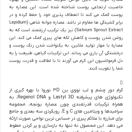
خاصیت ارتجاعی پوست شناخته شده است. این عصاره به
پوست کمک می کند تا انعطاف پذیری خود را حفظ کرده و در
برابر کشیدگی ها مقاوم تر باشد. عصاره جوانه شاهی (Lepidium
Sativum Sprout Extract) نیز یک ترکیب ارزشمند است که به
روشن شدن پوست و کاهش لکه های پیری کمک می کند. این
عصاره با مهار تولید ملانین، به یکنواخت شدن رنگ پوست و
درخشندگی آن یاری می رساند. این ترکیبات گیاهی، طبیعت را به
دل فرمولاسیون این کرم می آورند تا با لطافت و قدرت، پوست
شما را تقویت کنند.
کرم دور چشم و لب نووی ین ۳D نوروا با بهره گیری از
تکنولوژی های پیشرفته Lastyl 3D و Regenol DNA، به
همراه ترکیبات قدرتمندی چون عصاره یونجه، مجموعه
سرامیدها و ویتامین های C و E، رویکردی سه بعدی و جامع
برای مبارزه با علائم پیری در حساس ترین نواحی صورت ارائه
می دهد. این محصول نه تنها به بازسازی و پر کردن خطوط