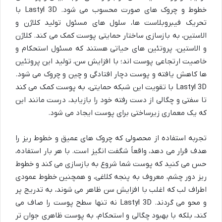
خطوط و چروک های صورت محسوب می شود. Lastyl 3D با
تحریک فیبروبلاست ها، سلول های مسئول تولید کلاژن و
الاستین، به بازسازی ساختار حمایتی پوست کمک می کند. کلاژن
و الاستین، پروتئین های حیاتی هستند که مسئول استحکام و
خاصیت ارتجاعی پوست اند؛ با افزایش سن، تولید این پروتئین
ها کاهش یافته و پوست دچار افتادگی و چین و چروک می شود.
Lastyl 3D با تقویت این شبکه حمایتی، به پوست کمک می کند
تا سفتی و چگالی از دست رفته خود را بازیابد، درست مانند این
که یک معماری زیرساختی برای پوست ایجاد می شود.
تجربه استفاده از محصولی که چروک های عمیق و خطوط ریز را
هدف قرار می دهد، واقعاً شگفت انگیز است. با هر بار استفاده،
حس می کنید که پوست شما شروع به بازسازی می کند و خطوط
ریز دور چشم، معروف به پنجه کلاغی، و همچنین خطوط عمودی
اطراف لب که اغلب با افزایش سن ظاهر می شوند، به تدریج پر
و محو می گردند. Lastyl 3D نه تنها سطح پوست را صاف می
کند، بلکه با بهبود چگالی و استحکام، به پوست ظاهری جوان تر