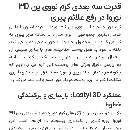
قدرت سه بعدی کرم نووی ین ۳D
نوروا در رفع علائم پیری
کرم دور چشم و لب نووی ین ۳D نوروا با فرمولاسیون انقلابی
خود، رویکردی چندوجهی را برای مبارزه با نشانه های پیری به
کار می گیرد. این محصول نه تنها به طور سطحی عمل نمی کند،
بلکه با نفوذ به عمق پوست، مکانیسم های بازسازی طبیعی آن
را فعال کرده و به جوانی پایدار پوست کمک می کند. در ادامه،
به بررسی دقیق ویژگی های برجسته این کرم می پردازیم که
چگونه هر یک از ابعاد پیری را مورد هدف قرار می دهد و تأثیری
شگفت انگیز بر روی پوست ظریف دور چشم و لب شما می گذارد.
عملکرد Lastyl 3D: بازسازی و پرکنندگی
خطوط
یکی از درخشان ترین
ویژگی های کرم دور چشم و لب نووی ین ۳D
نوروا
، بهره گیری از تکنولوژی پیشرفته Lastyl 3D است. این
ترکیب نوآورانه، کلید اصلی در بازگرداندن فرم طبیعی و پرکنندگی