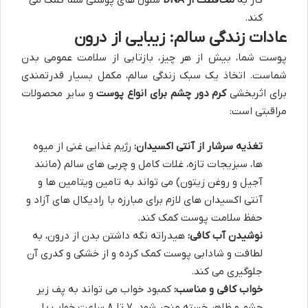
کار به
محافظت از DNA
سلول های پوستی شما کمک می
کند.
عادات زندگی سالم: زیبایی از درون
پوست شما، بیش از هر چیز، بازتابی از سلامت عمومی بدن
شماست. اتخاذ یک سبک زندگی سالم، مکمل بسیار قدرتمندی
برای اثربخشی
کرم دور چشم برای انواع پوست
و سایر محصولات
مراقبتی است:
تغذیه سرشار از آنتی اکسیدان:
رژیم غذایی غنی از میوه
ها، سبزیجات تازه، غلات کامل و چربی های سالم (مانند
آجیل و روغن زیتون) می تواند به تامین ویتامین ها و
آنتی اکسیدان های لازم برای مبارزه با رادیکال های آزاد و
حفظ سلامت پوست کمک کند.
نوشیدن آب کافی:
هیدراته نگه داشتن بدن از درون، به
لطافت و شادابی پوست کمک کرده و از خشکی و کدری آن
جلوگیری می کند.
خواب کافی و مناسب:
کمبود خواب می تواند به پف زیر
چشم و ظاهر خسته منجر شود. ۷ تا ۸ ساعت خواب با