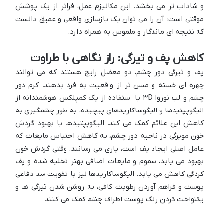
و شاداب تر می بخشد. این مکانیزم عمل، فراتر از یک پوشش
موقتی است؛ آن را می توان یک بازسازی واقعی و عمیق دانست
که نتیجه ای ماندگار و ملموس به همراه دارد.
کاهش پف و تیرگی: راز نگاهی با طراوت
پف و تیرگی دور چشم، دو معضل رایج هستند که می توانند
چهره ای خسته و مسن تر از واقعیت به فرد بدهند. کرم دور
چشم و لب نوروا ۳D با استفاده از یک کمپلکس هوشمندانه از
الیگوپپتیدها و الیگوساکاریدهای پیچیده، به طور چشمگیری به
کاهش این علائم کمک می کند. الیگوپپتیدها با بهبود گردش
خون مویرگی در ناحیه دور چشم، به کاهش احتباس مایعات که
عامل اصلی ایجاد پف است، یاری می رسانند. وقتی گردش خون
بهبود می یابد، سموم و مایعات اضافی بهتر تخلیه شده و پف
کردگی کاهش می یابد. الیگوساکاریدها نیز با تقویت سد دفاعی
پوست و فراهم آوردن رطوبت کافی، به روشن شدن تیرگی ها و
یکنواخت کردن رنگ پوست اطراف چشم کمک می کنند.