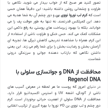
تصور کنید هر صبح که از خواب بیدار می شوید، نگاهی با
طراوت و چشمانی روشن داشته باشید؛ این دقیقاً همان حسی
است که
کرم لب نوروا نووی ین
و دور چشم آن به شما هدیه می
دهد. این کمپلکس قدرتمند، نه تنها به طور موقت پف را می
خواباند، بلکه با بهبود زیرساخت های پوستی، به رفع دائمی این
مشکلات کمک می کند. حس خنکی و طراوت ناشی از استفاده از
این کرم، همراه با مشاهده تدریجی کاهش تیرگی ها، تجربه ای
آرامش بخش و رضایت بخش را برای شما رقم می زند. این یعنی
داشتن نگاهی که بازتاب دهنده جوانی و سرزندگی درونی
شماست.
محافظت از DNA و جوانسازی سلولی با
Regenol DNA
در دنیای امروز که پوست ما هر لحظه در معرض آسیب های
ناشی از آلودگی، اشعه UV و استرس اکسیداتیو قرار دارد،
محافظت از DNA سلولی از اهمیت حیاتی برخوردار است. کرم
دور چشم و لب نووی ین ۳D نوروا با بهره گیری از ترکیب انقلابی