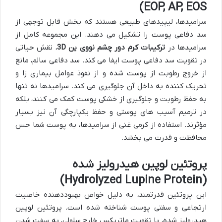
EOP, AP, EOS)
سرامیدها، لیپیدهای طبیعی هستند که بخش قابل توجهی از
سد دفاعی پوست را تشکیل می دهند. این مجموعه کامل از
سرامیدها در
ترکیبات کرم دور چشم نووی ین 3D
، نقش حیاتی
در تقویت سد دفاعی پوست ایفا می کند. سد دفاعی سالم، مانع
از خروج رطوبت از پوست شده و از نفوذ عوامل بیماری زا و
تحریک کننده به داخل آن جلوگیری می کند. سرامیدها نه تنها
به حفظ رطوبت و جلوگیری از خشکی پوست کمک می کنند، بلکه
در ترمیم آسیب های پوستی و حفظ یکپارچگی آن نیز بسیار
مؤثرند. استفاده از کرمی غنی از سرامیدها، به پوست شما حس
محافظت و قدرت می بخشد.
پروتئین لوپین هیدرولیز شده
(Hydrolyzed Lupine Protein)
این پروتئین قدرتمند، به دلیل خواص بهبوددهنده خاصیت
ارتجاعی و سفتی پوست شناخته شده است. پروتئین لوپین
هیدرولیز شده، با تقویت ماتریکس خارج سلولی، به سفت شدن