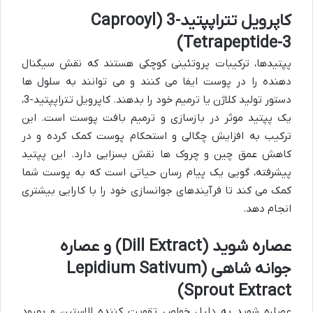
کاپرویل تتراپپتید-3 (Caprooyl
Tetrapeptide-3)
پپتیدها، ترکیبات پروتئینی کوچکی هستند که نقش سیگنال
دهنده را در پوست ایفا می کنند و می توانند به سلول ها
دستور تولید کلاژن یا ترمیم خود را بدهند. کاپرویل تتراپپتید-3،
یک پپتید موثر در بازسازی و ترمیم بافت پوست است. این
ترکیب به افزایش چگالی و استحکام پوست کمک کرده و در
کاهش عمق چین و چروک ها نقش بسزایی دارد. این پپتید
پیشرفته، گویی یک پیام رسان حیاتی است که به پوست شما
کمک می کند تا فرآیندهای جوانسازی خود را با کارایی بیشتری
انجام دهد.
عصاره شوید (Dill Extract) و عصاره
جوانه شاهی (Lepidium Sativum
Sprout Extract)
عصاره شوید به دلیل خواص تقویت کننده الاستین و بهبود