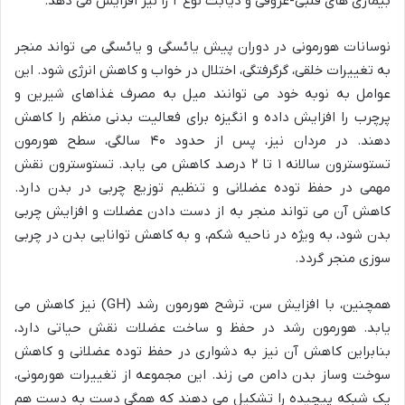
بیماری های قلبی-عروقی و دیابت نوع ۲ را نیز افزایش می دهد.
نوسانات هورمونی در دوران پیش یائسگی و یائسگی می تواند منجر
به تغییرات خلقی، گرگرفتگی، اختلال در خواب و کاهش انرژی شود. این
عوامل به نوبه خود می توانند میل به مصرف غذاهای شیرین و
پرچرب را افزایش داده و انگیزه برای فعالیت بدنی منظم را کاهش
دهند. در مردان نیز، پس از حدود ۴۰ سالگی، سطح هورمون
تستوسترون سالانه ۱ تا ۲ درصد کاهش می یابد. تستوسترون نقش
مهمی در حفظ توده عضلانی و تنظیم توزیع چربی در بدن دارد.
کاهش آن می تواند منجر به از دست دادن عضلات و افزایش چربی
بدن شود، به ویژه در ناحیه شکم، و به کاهش توانایی بدن در چربی
سوزی منجر گردد.
همچنین، با افزایش سن، ترشح هورمون رشد (GH) نیز کاهش می
یابد. هورمون رشد در حفظ و ساخت عضلات نقش حیاتی دارد،
بنابراین کاهش آن نیز به دشواری در حفظ توده عضلانی و کاهش
سوخت وساز بدن دامن می زند. این مجموعه از تغییرات هورمونی،
یک شبکه پیچیده را تشکیل می دهند که همگی دست به دست هم