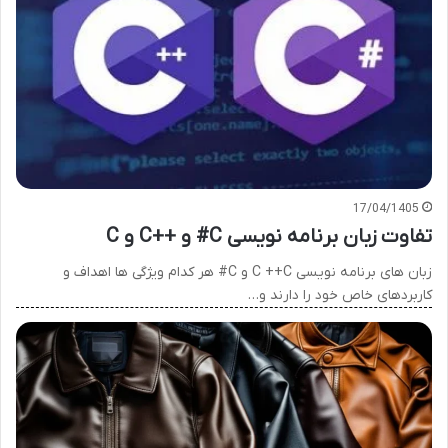
17/04/1405
تفاوت زبان برنامه نویسی C# و ++C و C
زبان های برنامه نویسی C ++C و C# هر کدام ویژگی ها اهداف و
کاربردهای خاص خود را دارند و…