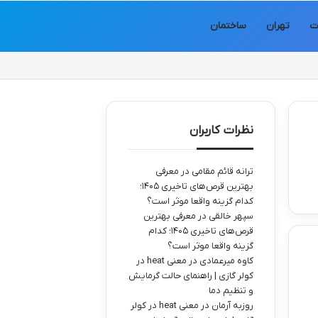
ت
تهران
ساختمان
نظرات کاربران
ترانه قائم مقامی
در
معرفی
بهترین قرص‌های تاخیری ۱۴۰۵؛
کدام گزینه واقعا موثر است؟
سپهر خالقی
در
معرفی بهترین
قرص‌های تاخیری ۱۴۰۵؛ کدام
گزینه واقعا موثر است؟
کاوه میرعمادی
در
معنی heat در
کولر گازی | راهنمای حالت گرمایش
و تنظیم دما
روزبه آرمان
در
معنی heat در کولر