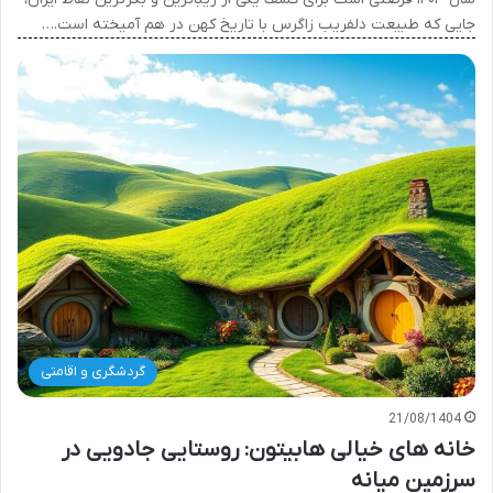
جایی که طبیعت دلفریب زاگرس با تاریخ کهن در هم آمیخته است.…
گردشگری و اقامتی
21/08/1404
خانه های خیالی هابیتون: روستایی جادویی در
سرزمین میانه