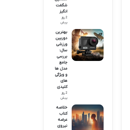
شگفت
انگیز
2 روز
پیش
بهترین
دوربین
ورزشی
سال:
بررسی
جامع
مدل ها
و ویژگی
های
کلیدی
2 روز
پیش
خلاصه
کتاب
عرضه
نیروی