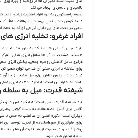
های مثبت است. تاثیر آن ها بر روحیه و بهره وری افرا
ناامیدی و دلسردی ایجاد می کند.
نحوه پاسخگویی به این افراد اهمیت زیادی دارد. کت
مانند گوش دادن فعال، پرسیدن سوالات شفاف کننده، 
شدن در بحث های بی پایان نیز می تواند به حفظ ان
افراد غرغرو: تخلیه انرژی های
افراد غرغرو کسانی هستند که به طور مداوم از شرایط
هستند. مشخصات آن ها شامل انرژی منفی، تمرکز بر
غرغرو شامل کاهش روحیه جمعی، پخش انرژی منفی 
برای مقابله با انرژی منفی آن ها، می توان سعی کر
گوش دادن بدون تلاش برای حل مشکل (زیرا آن ها 
باشد. اما مهم این است که اجازه ندهیم انرژی منفی 
شیفته قدرت: میل به سلطه و
فرد شیفته قدرت کسی است که انگیزه اش در زندگی 
تلاش برای کنترل تصمیمات، به دست گرفتن رهبری ح
دیگران است. انگیزه اصلی آن ها اغلب به حس ناامنی ی
برای جلوگیری از سوءاستفاده از قدرت توسط این ا
پرهیز گردد و در صورت لزوم، قدرت آن ها را به چ
سلطه مطلق منجر شود.