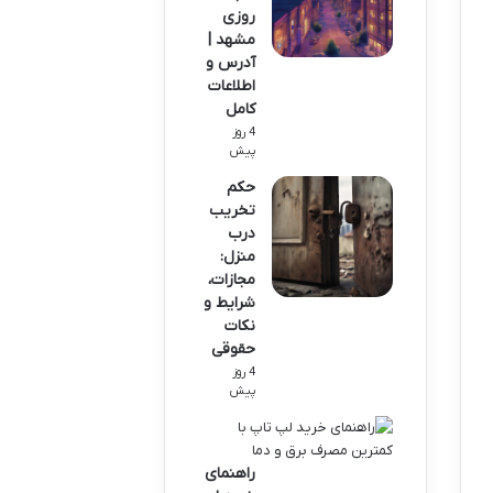
روزی
مشهد |
آدرس و
اطلاعات
کامل
4 روز
پیش
حکم
تخریب
درب
منزل:
مجازات،
شرایط و
نکات
حقوقی
4 روز
پیش
راهنمای