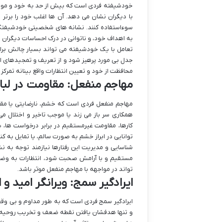
خودشیفته فردی است که بیش از حد به خود و مو
با دیگران نشان می دهد. آن ها اغلب خود را برتر ا
سوءاستفاده کنند. نشانه های شخصیتی خودشیفتگی 
به اهداف خود، و ناتوانی در درک احساسات دیگران 
تعامل با یک خودشیفته می تواند بسیار چالش برا
جدل بی مورد پرهیز شود و از تعریف و تمجیدهای اغر
محافظت از خود و تعیین انتظارات واقع بینانه تمرکز
مهاجم منفعل: مقاومت در لبا
مهاجم منفعل فردی است که خشم، نارضایتی یا مقاوم
همکاری سر باز می زند یا موجب تاخیر و اختلال 
کارها، مقاومت غیرمستقیم در برابر درخواست ها، ی
توانایی در ابراز خشم به صورت سالم، یا تمایل به ک
شناسایی و مدیریت این رفتارها نیازمند توجه به 
مستقیم و با آرامش صحبت شود، انتظارات به وضوح 
تواند در مواجهه با مهاجم منفعل موثر باشد.
ایرادگیر سمج: ویرانگر امید و ا
ایرادگیر سمج فردی است که به طور مداوم و بی وقفه 
و تنها هدفشان یافتن نقطه ضعف و تخریب روحیه است.