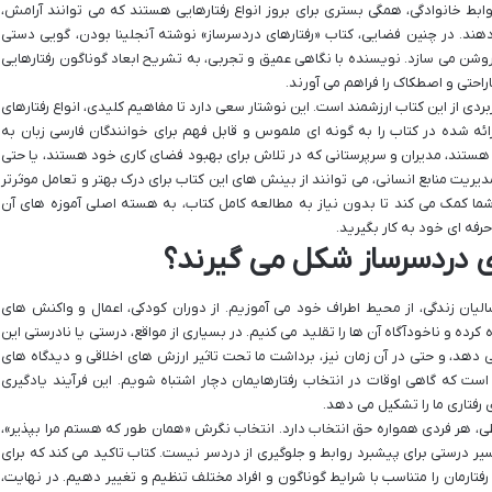
بط خانوادگی، همگی بستری برای بروز انواع رفتارهایی هستند که می توانند آرامش،
 دهند. در چنین فضایی، کتاب «رفتارهای دردسرساز» نوشته آنجلینا بودن، گویی دستی
روشن می سازد. نویسنده با نگاهی عمیق و تجربی، به تشریح ابعاد گوناگون رفتارهایی
اراحتی و اصطکاک را فراهم می آورند.
ردی از این کتاب ارزشمند است. این نوشتار سعی دارد تا مفاهیم کلیدی، انواع رفتارهای
ئه شده در کتاب را به گونه ای ملموس و قابل فهم برای خوانندگان فارسی زبان به
هستند، مدیران و سرپرستانی که در تلاش برای بهبود فضای کاری خود هستند، یا حتی
ت منابع انسانی، می توانند از بینش های این کتاب برای درک بهتر و تعامل موثرتر
 شما کمک می کند تا بدون نیاز به مطالعه کامل کتاب، به هسته اصلی آموزه های آن
حرفه ای خود به کار بگیرید.
ای دردسرساز شکل می گیرند؟
الیان زندگی، از محیط اطراف خود می آموزیم. از دوران کودکی، اعمال و واکنش های
کرده و ناخودآگاه آن ها را تقلید می کنیم. در بسیاری از مواقع، درستی یا نادرستی این
ر می دهد، و حتی در آن زمان نیز، برداشت ما تحت تاثیر ارزش های اخلاقی و دیدگاه های
ی است که گاهی اوقات در انتخاب رفتارهایمان دچار اشتباه شویم. این فرآیند یادگیری
ی رفتاری ما را تشکیل می دهد.
حیطی، هر فردی همواره حق انتخاب دارد. انتخاب نگرش «همان طور که هستم مرا بپذیر»،
ر درستی برای پیشبرد روابط و جلوگیری از دردسر نیست. کتاب تاکید می کند که برای
رفتارمان را متناسب با شرایط گوناگون و افراد مختلف تنظیم و تغییر دهیم. در نهایت،