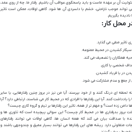
ئولیت آن بر عهده ماست و باید پاسخگوی عواقب آن باشیم. رفتار ما، چه از روی عمد،
 می تواند موجب ناراحتی، خشم یا دلسردی آن ها شود. گاهی اوقات، ممکن است تاثیر
 نادیده بگیریم.
ر محل کار:
تاثیر منفی می گذارد.
د سیگار کشیدن در محیط ممنوعه.
حیه همکاران را تضعیف می کند.
هداف شخصی یا کاری.
یدن در یا فریاد کشیدن.
 از جمع و عدم مشارکت می شود.
لحظه ای درنگ کنند و از خود بپرسند: آیا من نیز در بروز چنین رفتارهایی، یا سایر
یادداشت کنند. آیا این رفتارها با افرادی که در محیط کار می شناسند، ارتباطی دارد؟ آیا
ا دامن زده است؟ و مهم تر از همه، تاثیر این رفتارها بر تیم و گروه کاری چیست؟
ت بروز بدرفتاری ها در محیط کار چیست؟ این سوالی پیچیده است که تئوری ها و
ه با صداقت بیان می کند که همه انسان ها، گاهی اوقات می توانند رفتارهای
ات متفاوتی دارد. ریشه های این رفتارها می توانند بسیار عمیق و چندوجهی باشند و
 محیطی برمی گردند.