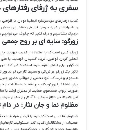
سفری به ژرفای رفتارهای 
کتاب «رفتارهای دردسرساز» آنجلینا بودن، با ظرافتی خ
و تاثیراتشان مورد بررسی قرار می دهد. این بخش از
نزدیک بشناسیم و درک کنیم که چگونه می توانیم با
زورگو: سایه ای بر روح جمعی
زورگو کسی است که با استفاده از قدرت، تهدید، یا ر
تحقیر کردن، توهین، فریاد کشیدن، تهدید، یا حتی
دیگران برای اعمال نفوذ خود استفاده می کند. این 
تاثیر یک زورگو بر قربانی و محیط کار می تواند و
مسموم و ترسناک، تنها بخشی از عواقب حضور چنین
برای مقابله با زورگو، کتاب بر اهمیت محافظت از خ
صورت لزوم، جستجوی حمایت از مدیران ارشد یا منابع
این رفتارها بی دفاع نبیند و با آگاهی از حقوق خود،
مظلوم نما و جان نثار: در دام 
مظلوم نما کسی است که خود را قربانی شرایط یا دیگ
همیشه از مشکلاتش گلایه کند، مسئولیت کارهایش را
همیشه خود را فداکار و از خودگذشته نشان می دهد،