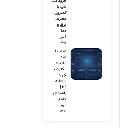
خرید لپ
تاپ با
کمترین
مصرف
برق و
دما
5 روز
پیش
صفر تا
صد
ابلاغیه
الکترونی
کی و
سامانه
ثنا |
راهنمای
جامع
6 روز
پیش