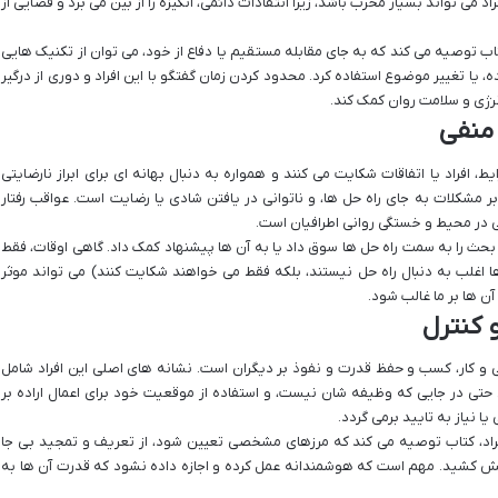
د می تواند بسیار مخرب باشد، زیرا انتقادات دائمی، انگیزه را از بین می برد و فضایی از
اب توصیه می کند که به جای مقابله مستقیم یا دفاع از خود، می توان از تکنیک هایی
یا تغییر موضوع استفاده کرد. محدود کردن زمان گفتگو با این افراد و دوری از درگیر
رژی و سلامت روان کمک کند.
 منفی
، افراد یا اتفاقات شکایت می کنند و همواره به دنبال بهانه ای برای ابراز نارضایتی
 مشکلات به جای راه حل ها، و ناتوانی در یافتن شادی یا رضایت است. عواقب رفتار
در محیط و خستگی روانی اطرافیان است.
د بحث را به سمت راه حل ها سوق داد یا به آن ها پیشنهاد کمک داد. گاهی اوقات، فقط
اغلب به دنبال راه حل نیستند، بلکه فقط می خواهند شکایت کنند) می تواند موثر
آن ها بر ما غالب شود.
 کنترل
و کار، کسب و حفظ قدرت و نفوذ بر دیگران است. نشانه های اصلی این افراد شامل
تی در جایی که وظیفه شان نیست، و استفاده از موقعیت خود برای اعمال اراده بر
ا نیاز به تایید برمی گردد.
فراد، کتاب توصیه می کند که مرزهای مشخصی تعیین شود، از تعریف و تمجید بی جا
الش کشید. مهم است که هوشمندانه عمل کرده و اجازه داده نشود که قدرت آن ها به