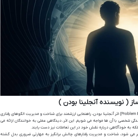
ز ( نویسنده آنجلینا بودن )
کتاب «رفتارهای دردسرساز» (Problem Behavior Pocketbook) اثر آنجلینا بودن، راهنمایی ارزشمند برای شناخت و مدیریت الگوهای رفتاری
گی شخصی با آن ها مواجه می شویم. این اثر، دیدگاهی عملی به خوانندگان ارائه می
 بلکه به خودآگاهی درباره نقش خود در این تعاملات نیز دست یابند.
 تر می شود، شناخت و مدیریت رفتارهای چالش برانگیز به مهارتی ضروری بدل گشته