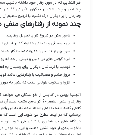
هر انتخابی که در مورد رفتار خود داشته باشیم، مس
چه اجبار و چه عادت، بر دیگران تاثیر می گذارد و
رفتارمان را بر دیگران درک نکنیم یا ترجیح دهیم آن را
چند نمونه از رفتارهای منفی د
تاخیر مکرر در شروع کار یا تحویل وظایف.
بی حوصلگی و بدخلقی مداوم که بر فضای کاری 
سرپیچی از قوانین و مقررات محیط کار، مانن
ایراد گرفتن های بی دلیل و بیش از حد که رو
تهدید یا ترساندن دیگران برای رسیدن به ا
بروز خشم و عصبانیت با رفتارهایی مانند کوب
انزوا و سکوت طولانی مدت که منجر به دوری
آنجلینا بودن در کتابش از خوانندگان می خواهد که 
رفتارهای منفی، مقصرم؟ اگر پاسخ مثبت است، آن ها را 
کلامی گفته شده یا عملی انجام شده که به این رفتاره
پرسشی که در اینجا مطرح می شود، این است که عل
دیدگاه های بی شماری را شامل می شود. نویسند
ناخوشایندی از خود نشان دهند، و این بد بودن درج
اغلب به مسائل درونی، تجربیات گذشته، یا فشارهای