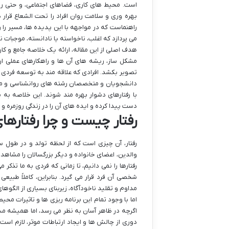
است. محیط های کاری، فضاهای اجتماعی، و حتی روا
بهره وری و سلامت روان افراد را تحت الشعاع قرار
راهنماست که در مواجهه با این پدیده ها، مسیر را 
می پردازد که اغلب، ناخواسته یا نادانسته، موجبات ن
هدف اصلی از این مقاله، ارائه یک خلاصه جامع و کارب
مشکل ساز، ریشه های آن ها و راهکارهای عملی ارا
تصویر بکشد. افرادی که علاقه مند به توسعه فردی 
دانشجویان و متخصصان رشته های روانشناسی و مدیری
با رفتارهای دشوار بهره مند شوند. این خلاصه به
دست پیدا کرده و ایده های آن را در زندگی روزمره و 
رفتار چیست و چرا رفتاره
رفتار، آن چیزی است که از لحظه تولد و در طول س
والدین، اعضای خانواده و دیگر بزرگسالان را مشاهده 
رفتارها را نمی دانیم، تا زمانی که فردی به ما تذک
شخصی آن فرد قرار می گیرد. بنابراین، کاملاً طبیع
مداوم و تقلید ناخودآگاه، زیربنای بسیاری از الگوها
اما با وجود تمام این برنامه ریزی ها و تاثیرات م
اگرچه در ظاهر آسان به نظر می رسد، اما همیشه مسی
دوری از چالش ها و ایجاد ارتباطات موثر، لازم است 