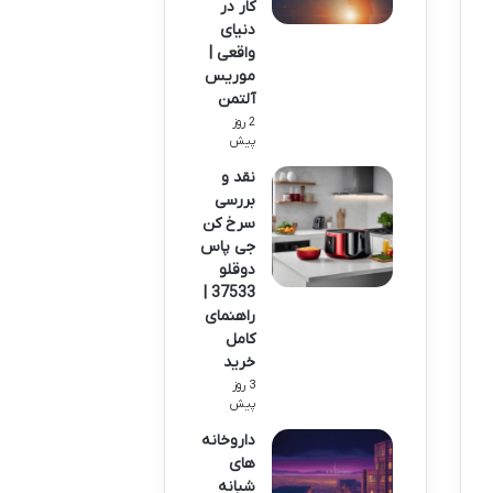
کار در
دنیای
واقعی |
موریس
آلتمن
2 روز
پیش
نقد و
بررسی
سرخ کن
جی پاس
دوقلو
37533 |
راهنمای
کامل
خرید
3 روز
پیش
داروخانه
های
شبانه