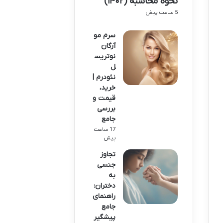
نحوه محاسبه (۱۴۰۲)
5 ساعت پیش
سرم مو
آرگان
نوتریس
ل
نئودرم |
خرید،
قیمت و
بررسی
جامع
17 ساعت
پیش
تجاوز
جنسی
به
دختران:
راهنمای
جامع
پیشگیر