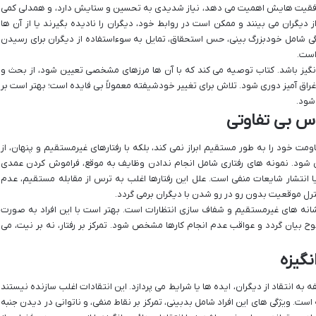
فقیت هایش اهمیت می دهد، نیاز شدیدی به تحسین و ستایش دارد، و همدلی کمی
ز دیگران می بینند و ممکن است در روابط خود، دیگران را نادیده بگیرند یا از آن ها
شامل خودبزرگ بینی، حس استحقاق، تمایل به سوءاستفاده از دیگران برای رسیدن
است.
نگیز باشد. کتاب توصیه می کند که با آن ها مرزهای مشخصی تعیین شود، از بحث و
اق آمیز دوری شود. تلاش برای تغییر خودشیفته معمولاً بی فایده است؛ بهتر است بر
 شود.
س بی تفاوتی
ت خود را به طور مستقیم ابراز نمی کند، بلکه با رفتارهای غیرمستقیم و پنهان، از
می شود. نمونه های رفتاری شامل انجام ندادن وظایف به موقع، فراموش کردن عمدی
ا انتشار شایعات منفی است. علل این رفتارها اغلب به ترس از مقابله مستقیم، عدم
نترل موقعیت بدون رو در رو شدن با دیگران برمی گردد.
نشانه های غیرمستقیم و شفاف سازی انتظارات است. بهتر است با این افراد به صورت
بیان گردد و عواقب عدم انجام کارها مشخص شود. تمرکز بر رفتار، نه بر نیت، می
نگیزه
به انتقاد از دیگران، ایده ها یا شرایط می پردازد. این انتقادات اغلب سازنده نیستند
 ویژگی های این افراد شامل بدبینی، تمرکز بر نقاط منفی، و ناتوانی در دیدن جنبه