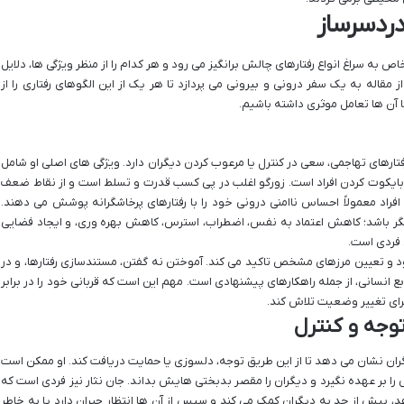
دردسرساز
اص به سراغ انواع رفتارهای چالش برانگیز می رود و هر کدام را از منظر ویژگی ها، دلایل
 مقاله به یک سفر درونی و بیرونی می پردازد تا هر یک از این الگوهای رفتاری را از
 آن ها تعامل موثری داشته باشیم.
فتارهای تهاجمی، سعی در کنترل یا مرعوب کردن دیگران دارد. ویژگی های اصلی او شامل
 بایکوت کردن افراد است. زورگو اغلب در پی کسب قدرت و تسلط است و از نقاط ضعف
افراد معمولاً احساس ناامنی درونی خود را با رفتارهای پرخاشگرانه پوشش می دهند.
یرانگر باشد؛ کاهش اعتماد به نفس، اضطراب، استرس، کاهش بهره وری، و ایجاد فضایی
 فردی است.
ود و تعیین مرزهای مشخص تاکید می کند. آموختن نه گفتن، مستندسازی رفتارها، و در
 انسانی، از جمله راهکارهای پیشنهادی است. مهم این است که قربانی خود را در برابر
 برای تغییر وضعیت تلاش کند.
توجه و کنترل
ران نشان می دهد تا از این طریق توجه، دلسوزی یا حمایت دریافت کند. او ممکن است
 بر عهده نگیرد و دیگران را مقصر بدبختی هایش بداند. جان نثار نیز فردی است که
 بیش از حد به دیگران کمک می کند و سپس از آن ها انتظار جبران دارد یا به خاطر