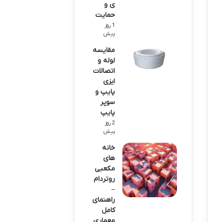
ی و
حمایت
1 روز
پیش
مقایسه
لوله و
اتصالات
ایزی
پایپ و
سوپر
پایپ
2 روز
پیش
خانه
های
مکعبی
روتردام
–
راهنمای
کامل
معماری