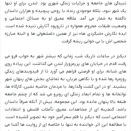
تنیدگی های جامعه و جزئیات زندگی شهری بود. لندن، برای او تنها
یک شهر نبود، بلکه موجودی زنده، با روحی پیچیده و هزاران داستان
ناگفته به شمار می آمد. علاقه عمیق او به مسائل اجتماعی و
وضعیت طبقات محروم، همواره در تاروپود آثارش تنیده شده است.
ایده نگارش «شبگردی ها» نیز از همین دلمشغولی ها و البته مبارزه
شخصی اش با بی خوابی ریشه گرفت.
دیکنز در ساعات تاریک شب، زمانی که بیشتر شهر به خواب فرو می
رفت، قدم در خیابان های پررمزوراز لندن می گذاشت. این پیاده روی
های شبانه، برای او فرصتی فراهم می آورد تا از قیدوبندهای زندگی
روزمره رها شده و با نگاهی عریان، به تماشای بخش های پنهان شهر
بنشیند. او در این گشت وگذارها، با مردمان حاشیه نشین، کارگاه ها،
نوانخانه ها و تمام ابعاد زندگی ای روبرو می شد که از چشم جامعه
طبقه بالا پنهان مانده بود. این مجموعه، بیش از آنکه صرفاً داستان
باشد، گنجینه ای از مشاهدات عمیق، تأملات فلسفی و انتقادات
اجتماعی است که دیکنز با قلم سحرآمیز خود به تصویر کشیده است.
با مطالعه این اثر، خواننده نه تنها با خلاصه ای از روایت ها آشنا می