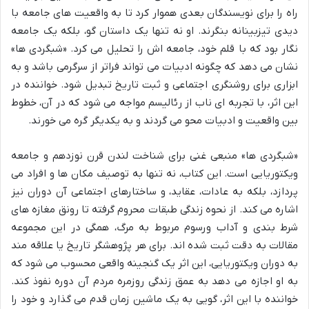
راه را برای نویسندگان بعدی هموار کرد تا به واقعیت های جامعه با
دیدی تیزبینانه بنگرند. او نه تنها یک داستان گو، بلکه یک جامعه
نگار بود که با قلم خود، جامعه اش را تحلیل می کرد. «شبگردی ها»
نشان می دهد که چگونه ادبیات می تواند فراتر از سرگرمی باشد و به
ابزاری برای روشنگری اجتماعی و ثبت تاریخ تبدیل شود. خواننده در
این اثر، با تجربه ای ناب از رئالیسم مواجه می شود که در آن، خطوط
بین واقعیت و ادبیات محو می گردند و به یکدیگر گره می خورند.
«شبگردی ها» منبعی غنی برای شناخت لندن قرن نوزدهم و جامعه
ویکتوریایی است. این کتاب، نه تنها به توصیف مکان ها و افراد می
پردازد، بلکه به عادات، عقاید، و ساختارهای اجتماعی آن دوران نیز
اشاره می کند. از نحوه زندگی طبقات محروم گرفته تا رونق مغازه های
شرط بندی و آداب ورسوم مربوط به مرگ، همگی در این مجموعه
مقالات به دقت ثبت شده اند. برای هر پژوهشگر تاریخ یا علاقه مند
به دوران ویکتوریایی، این اثر یک گنجینه واقعی محسوب می شود که
به او اجازه می دهد به عمق زندگی روزمره مردم آن دوره نفوذ کند.
خواننده با این اثر، گویی به یک ماشین زمان قدم می گذارد و خود را