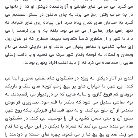
می گیرد: بی خوابی های طولانی و آزاردهنده دیکنز. او که از ناتوانی
در به خواب رفتن رنج می برد، به جای ماندن در بستر، تصمیم می
گیرد به خیابان های لندن پناه ببرد. این پیاده روی های شبانه، نه
تنها راهی برای رهایی از بی خوابی بود، بلکه به او این فرصت را می
داد تا شهر را از منظری کاملاً متفاوت ببیند؛ منظری که در طول روز،
زیر نقاب شلوغی و تظاهر پنهان می ماند. او در تاریکی شب، بی نام
ونشان و گمنام، به گوشه وکنار شهر سرک می کشید و با دقت، زندگی
هایی را مشاهده می کرد که از دید اغلب افراد پنهان بودند.
لندن در آثار دیکنز، به ویژه در «شبگردی ها»، نقشی محوری ایفا می
کند. این شهر، با خیابان های پر پیچ وخم، کوچه های تنگ و تاریک،
نورهای کم فروغ گازی، و سایه هایی که بر درودیوار می رقصیدند، به
بوم نقاشی تبدیل می شود که دیکنز با قلم خود، تصاویری فراموش
نشدنی از آن خلق می کند. او نه تنها فضاهای فیزیکی، بلکه روح شهر،
نبض آن و حتی نفس کشیدن آن را توصیف می کند. در «شبگردی
ها»، خواننده حس می کند که همراه با دیکنز، در این خیابان ها قدم
می زند، صدای پچ پچ ها را می شنود، چهره های خسته و دردمند را