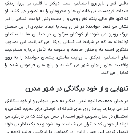
دقیق فقر و نابرابری اجتماعی است. دیکنز با قلمی بی پروا، زندگی
طبقات فرودست، بی خانمان ها و محرومان را به تصویر می کشد. او
نه تنها فقر مالی، بلکه فقر روحی و از دست رفتن کرامت انسانی را نیز
نشان می دهد. خواننده در هر روایت، با ابعاد جدیدی از این معضل
بزرگ روبرو می شود؛ از کودکان سرگردان در خیابان ها تا ساکنان
نوانخانه ها که در شرایط غیرانسانی روزگار می گذرانند. این تصاویر،
تلنگری است به وجدان جامعه و دعوت به تأمل درباره مسئولیت
های اجتماعی. دیکنز، با روایت هایش، چشمان خواننده را به روی
واقعیت های پنهان شهر می گشاید و رنج های فراموش شده را
نمایان می کند.
تنهایی و از خود بیگانگی در شهر مدرن
در میان جمعیت انبوه لندن، دیکنز به حس تنهایی و از خود بیگانگی
نیز می پردازد. پیاده روی های شبانه او، فرصتی برای تجربه گمنامی و
استقلال در میان شلوغی شهر است. او حس می کند که در تاریکی، می
تواند از خودی که دیگران می شناسند رها شود و به یک ناظر بی طرف
تبدیل گردد. این حس آزادی در گمنامی، پارادوکسی جالب توجه در