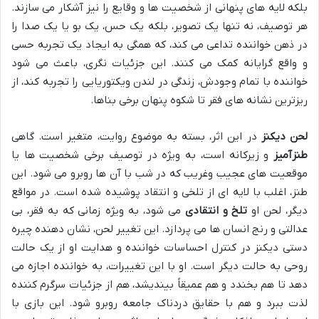
بلکه لایه های پنهانی از شخصیت ها و وقایع را نیز آشکار می سازند.
هر توصیف، نه تنها یک تصویر، بلکه یک حس، یک بو یا یک صدا را
در ذهن خواننده تداعی می کند، که همگی به ایجاد یک تجربه حسی
و واقع گرایانه کمک می کنند. این جزئیات نگری، باعث می شود
خواننده با تمام وجودش، زندگی در لندن ویکتوریایی را تجربه کند، از
ریزترین نشانه های فقر تا شکوه پنهان برخی بناها.
لحن دیکنز
در این اثر، بسته به موضوع روایت، متغیر است. گاهی
طنزآمیز
و زیرکانه است، به ویژه در توصیف برخی شخصیت ها یا
موقعیت های عجیب وغریب که در شب با آن ها روبرو می شود. این
طنز، اغلب با لایه ای از تلخی و انتقاد پوشیده شده است. در مواقع
دیگر، لحن او
تلخ و انتقادی
می شود، به ویژه زمانی که به فقر، بی
عدالتی و رنج انسان ها می پردازد. این تغییر لحن، نشان دهنده چیره
دستی دیکنز در کنترل احساسات خواننده و هدایت او از یک حالت
روحی به حالت دیگر است. او با این تغییرات، به خواننده اجازه می
دهد تا هم بخندد و هم عمیقاً بیندیشد، هم از جزئیات سرگرم کننده
لذت ببرد و هم با حقایق دردناک جامعه روبرو شود. این بازی با