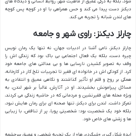
شود، بلکه به درکی عمیق از ماهیت شهر، روابط انسانی و دیدگاه های
دیکنز دست پیدا می کند و حس همراهی با او در کوچه پس کوچه
های لندن شبانه را تجربه می کند.
چارلز دیکنز: راوی شهر و جامعه
چارلز دیکنز، نامی آشنا در ادبیات جهان، نه تنها یک رمان نویس
چیره دست، بلکه یک فعال اجتماعی بی باک بود که زندگی اش را
وقف به تصویر کشیدن نارسایی ها و بی عدالتی های جامعه خود
کرد. از کودکی اش در خانواده ای فقیر تا تجربیات تلخ کار در کارخانه،
همگی بر روح و قلم او تأثیر گذاشتند و نگاهی عمیق و انتقادی به
مسائل پیرامونش بخشیدند. او در آثارش، غالباً بر شهر لندن، به
ویژه محله های فقیرنشین و مردمانی که در حاشیه زندگی می کردند،
تمرکز داشت. لندن برای دیکنز، تنها صحنه ای برای رمان هایش نبود،
بلکه خود یک شخصیت بود؛ شخصیتی پویا، پر از تناقض، با زیبایی
ها و زشتی های خاص خود.
ایده شکل گیری «شبگردی ها» از یک تجربه شخصی و عمیق سرچشمه