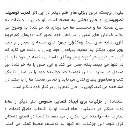
یکی از برجسته ترین ویژگی های قلم دیکنز در این اثر،
قدرت توصیف،
تصویرسازی و جان بخشی به محیط
است. او چنان با جزئیات به
بیان صحنه ها و شخصیت ها می پردازد که خواننده به وضوح می
تواند خیابان های لندن را در ذهن خود تصور کند؛ نورهای کم فروغ
گازی، سایه های بلند رهگذران، چهره های خسته و امیدوار و حتی
بوی شهر. دیکنز به محیط پیرامون خود چنان با دقت می نگرد که
گویی هر دیوار، هر کوچه و هر رهگذر، داستانی ناگفته در خود دارد. او
نه تنها می بیند، بلکه حس می کند و این حس را به خواننده نیز
منتقل می سازد. با این توصیفات، خواننده خود را در میان تاریکی
شب و هیاهوی پنهان لندن می یابد و تمامی صحنه ها را با چشم دل
مشاهده می کند، گویی در حال قدم زدن در کنار خود دیکنز است.
استفاده از
جزئیات برای ایجاد فضایی ملموس
، یکی دیگر از نقاط
قوت دیکنز در «شبگردی ها» است. او با انتخاب دقیق کلمات و
عبارات، به خواننده این امکان را می دهد تا کاملاً در فضای داستان
غرق شود. این جزئیات، نه تنها به توصیف محیط کمک می کنند،