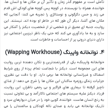
تأملی است بر مفهوم گذر زمان و تأثیر آن بر مکان ها و انسان ها.
خواننده، همراه با نویسنده، در کوچه پس کوچه های کودکی اش قدم
می زند و حس دگرگونی و نوستالژی را تجربه می کند؛ آنجایی که
مکان های آشنا، دیگر آن طور که در خاطر او بوده اند، نیستند. این
روایت، جنبه ای عمیق تر و شخصی تر از شخصیت دیکنز را آشکار می
سازد و به ما یادآوری می کند که حتی یک ناظر تیزبین اجتماعی نیز
دارای دنیای درونی پر از احساسات و خاطرات است.
۴. نوانخانه واپینگ (Wapping Workhouse)
«نوانخانه واپینگ» یکی از قدرتمندترین و تکان دهنده ترین روایت
های این مجموعه است. دیکنز با شجاعت تمام، پرده از روی شرایط
اسفناک و غیرانسانی نوانخانه ها برمی دارد. او با دقت بی نظیری،
جزئیات زندگی روزمره ساکنان این مکان ها را شرح می دهد؛ از غذای
ناچیز گرفته تا بیماری های فراگیر و بی رحمی ناظران. این روایت،
فریاد دیکنز علیه سیستم های اجتماعی ناکارآمد و بی تفاوتی نسبت
به رنج انسان هاست. خواننده، گویی خود را در میان دیوارهای سرد و
تاریک نوانخانه می یابد و صدای ناله کودکان و سالمندان را می