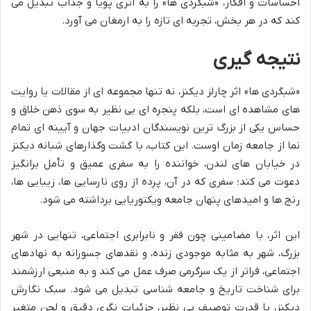
احساسات و افکار، «شبگردی ها» را به اثری پویا و جذاب تبدیل می
کند که در هر بخش، تجربه ای تازه را به ارمغان می آورد.
نتیجه گیری
«شبگردی ها» اثر چارلز دیکنز، نه تنها مجموعه ای از مقالات یا روایت
های مشاهده ای است، بلکه پنجره ای بی نظیر به سوی ذهن خلاق و
حساس یکی از بزرگ ترین نویسندگان ادبیات جهان و آیینه ای تمام
نما از جامعه زمان اوست. این کتاب، با گشت وگذارهای شبانه دیکنز
در خیابان های لندن، خواننده را به سفری عمیق و تأمل برانگیز
دعوت می کند؛ سفری که در آن، پرده از روی نارسایی ها، زیبایی ها،
رنج ها و امیدهای پنهان جامعه ویکتوریایی برداشته می شود.
این اثر، با مضامینی چون فقر و نابرابری اجتماعی، تنهایی در شهر
بزرگ، شهر به مثابه موجودی زنده، و نقدهای جسورانه به نهادهای
اجتماعی، فراتر از یک سرگرمی صرف عمل می کند و به منبعی ارزشمند
برای شناخت تاریخ و جامعه شناسی تبدیل می شود. سبک نگارش
دیکنز، با قدرت توصیف بی نظیر، جزئیات نگری دقیق و لحن متغیر