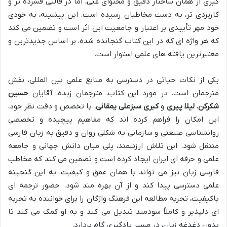
گیری از همان ساختار دقیق و محتوای غنی، اما در قالبی فشرده تر و
کاربردی تر، به دست مخاطبان رسیده است. این پیشینه، به خودی
خود مهر تأییدی بر اعتبار و جامعیت این اثر است و تضمین می کند
که هر واژه ای که در این کتاب گنجانده شده، بر اساس جدیدترین و
معتبرترین یافته های علمی استوار است.
یکی از نکات حیاتی در دسترسی به منابع علمی بین المللی، نقش
مترجمان است. در مورد این کتاب، مترجمان زبده، آقایان
حسین
شکرکن
،
لیلا پیری
و
کبری سبزعلی یمقانی
، با تخصص و دقت نظر خود،
این امکان را فراهم کرده اند که مفاهیم پیچیده و تخصصی
روانشناسی صنعتی و سازمانی به شکلی روان و دقیق به زبان فارسی
منتقل شود. این تلاش ارزشمند، پلی میان دانش جهانی و جامعه
علمی و حرفه ای ایران ایجاد کرده است و تضمین می کند که مخاطب
فارسی زبان نیز می تواند با همان عمق و کیفیت، به این گنجینه
علمی دسترسی پیدا کند و از آن بهره مند شود. حضور ترجمه ای
باکیفیت، تجربه مطالعه این فرهنگ واژگان را برای خواننده به تجربه
ای دلپذیر و کاملاً سودمند تبدیل می کند و به او کمک می کند تا
بدون دغدغه زبان، در مسیر یادگیری گام بردارد.