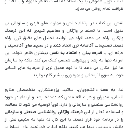
کتاب، گویی همراهی با یک استاد دانا است که هر مفهوم را با دقت و
ظرافت تمام روشن می سازد.
نقش این کتاب در ارتقاء دانش و مهارت های فردی و سازمانی بی
بدیل است. با تسلط بر واژگان و مفاهیم کلیدی که این فرهنگ
واژگان ارائه می دهد، افراد می توانند تحلیل های دقیق تری ارائه
دهند، تصمیمات آگاهانه تری اتخاذ کنند و در محیط های آکادمیک و
حرفه ای، با
قدرت بیان
و
اعتماد به نفس
بیشتری ظاهر شوند. این
امر نه تنها به رشد و پیشرفت شخصی کمک می کند، بلکه به سازمان
ها نیز امکان می دهد تا با فهم عمیق تری از سرمایه های انسانی
خود، به سوی اثربخشی و بهره وری بیشتر گام بردارند.
لذا، به همه دانشجویان، اساتید، پژوهشگران، متخصصان منابع
انسانی، مدیران و هر علاقه مندی که دغدغه رشد و ارتقاء در حوزه
روانشناسی صنعتی و سازمانی را دارد، قویاً توصیه می شود تا مطالعه
و استفاده فعال از این
فرهنگ واژگان روانشناسی صنعتی و سازمانی
را در برنامه خود قرار دهند. با این کار، نه تنها به منبعی غنی از
دانش دسترسی پیدا می کنید، بلکه ابزاری قدرتمند برای تسلط بر