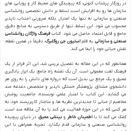
در روزگار پرشتاب کنونی، که پیچیدگی های محیط کار و پویایی های
سازمان ها رو به افزایش است، تسلط بر دانش تخصصی روانشناسی
صنعتی و سازمانی نه تنها یک امتیاز، بلکه ضرورتی اجتناب ناپذیر
محسوب می شود. این تسلط، تنها از طریق دسترسی به منابع دقیق،
جامع و قابل اعتماد حاصل می شود. کتاب
فرهنگ واژگان روانشناسی
صنعتی و سازمانی
به قلم
استیون جی روگلبرگ
، دقیقاً در همین نقطه،
نقش حیاتی خود را ایفا می کند.
همانطور که در این مقاله به تفصیل بررسی شد، این اثر فراتر از یک
فرهنگ لغت معمولی است. آن یک نقشه راه جامع، یک ابزار یادگیری
عمیق و یک مرجع بی بدیل است که دروازه های دانش را به روی هر
دانشجوی مشتاق، پژوهشگر خستگی ناپذیر و متخصص دغدغه مند
می گشاید. این کتاب، با اعتبار علمی نویسنده، جامعیت پوشش
مفاهیم از مبانی تا جدیدترین نظریه ها، و ساختار کاربرپسند خود، به
هر کسی که در این حوزه فعالیت می کند یا به آن علاقه مند است،
کمک می کند تا با
اطمینان خاطر
و
بینشی عمیق
، در دنیای پیچیده
روانشناسی صنعتی و سازمانی قدم بگذارد. تجربه همراهی با این