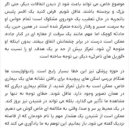
موضوع خاص، می تواند باعث شود از دیدن اتفاقات دیگر، حتی اگر
بزرگ و برجسته باشند، غافل شویم. فرض کنید یک افسر پلیس
باتجربه در حال تعقیب یک خودروی مشکوک است؛ تمام حواس او
به سرعت، مسیر و رفتار راننده متمرکز شده است. در همین حین، یک
حادثه کوچک اما مهم، مانند یک سرقت از مغازه ای در کنار جاده،
ممکن است درست در برابر چشمانش اتفاق بیفتد، بدون اینکه او
متوجه آن شود. تمرکز بیش از حد بر یک هدف، او را نسبت به
«گوریل های نامرئی» دیگر، بی توجه ساخته است.
در حوزه پزشکی نیز این خطا بسیار رایج است. رادیولوژیست ها
هنگام بررسی اسکن های پیچیده برای یافتن نشانه های یک بیماری
خاص، ممکن است به دلیل تمرکز شدید، از علائم بیماری دیگری که
در همان تصویر وجود دارد، غافل شوند. خطای توجه نه تنها بر
مشاهده ما تأثیر می گذارد، بلکه می تواند در شنیدن نیز بروز کند.
در یک محیط پر سر و صدا، وقتی به مکالمه ای خاص گوش می دهیم،
ممکن است از شنیدن یک هشدار مهم یا نام خودمان که از فاصله
نزدیک گفته می شود، باز بمانیم. این توهم به ما یادآوری می کند که