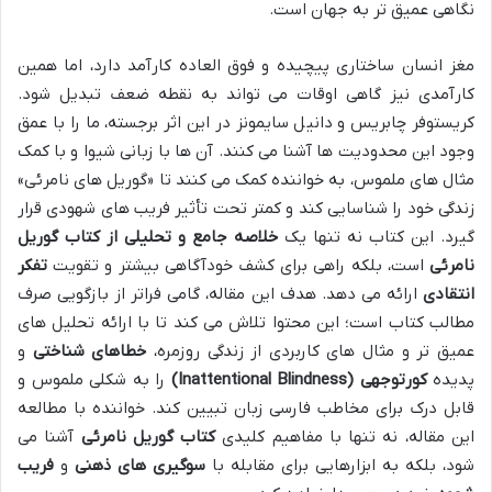
نگاهی عمیق تر به جهان است.
مغز انسان ساختاری پیچیده و فوق العاده کارآمد دارد، اما همین
کارآمدی نیز گاهی اوقات می تواند به نقطه ضعف تبدیل شود.
کریستوفر چابریس و دانیل سایمونز در این اثر برجسته، ما را با عمق
وجود این محدودیت ها آشنا می کنند. آن ها با زبانی شیوا و با کمک
مثال های ملموس، به خواننده کمک می کنند تا «گوریل های نامرئی»
زندگی خود را شناسایی کند و کمتر تحت تأثیر فریب های شهودی قرار
گیرد. این کتاب نه تنها یک
خلاصه جامع و تحلیلی از کتاب گوریل
نامرئی
است، بلکه راهی برای کشف خودآگاهی بیشتر و تقویت
تفکر
انتقادی
ارائه می دهد. هدف این مقاله، گامی فراتر از بازگویی صرف
مطالب کتاب است؛ این محتوا تلاش می کند تا با ارائه تحلیل های
عمیق تر و مثال های کاربردی از زندگی روزمره،
خطاهای شناختی
و
پدیده
کورتوجهی (Inattentional Blindness)
را به شکلی ملموس و
قابل درک برای مخاطب فارسی زبان تبیین کند. خواننده با مطالعه
این مقاله، نه تنها با مفاهیم کلیدی
کتاب گوریل نامرئی
آشنا می
شود، بلکه به ابزارهایی برای مقابله با
سوگیری های ذهنی
و
فریب