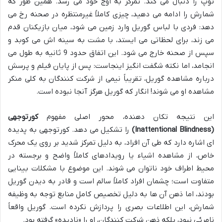
توپ را دنبال می کند. تمرکز به اوج خود می رسد. همین طور که
شمارش را ادامه می دهید، چیزی کاملاً غیرمنتظره در صحنه رخ می
دهد: فردی با لباس گوریل وارد زمین می شود، میان بازیکنان قدم
می زند، برای لحظاتی می ایستد، با مشت به سینه اش می کوبد و
سپس از صحنه خارج می شود. این اتفاق حدود 9 ثانیه به طول می
انجامد، اما نکته شگفت انگیز اینجاست: پس از پایان فیلم و پرسش
درباره مشاهده گوریل، تقریباً نیمی از شرکت کنندگان به کلی منکر
مشاهده او می شوند! انگار که گوریل هرگز آنجا نبوده است.
این نتیجه تکان دهنده، محور اصلی مفهوم
کورتوجهی
(Inattentional Blindness)
را تشکیل می دهد. کورتوجهی به پدیده
ای اشاره دارد که طی آن افراد، به دلیل تمرکز شدید بر روی یک محرک
خاص، از مشاهده اشیاء یا رویدادهای کاملاً واضح و برجسته در
محیط اطراف خود ناتوان می شوند. این موضوع با مشکلات بینایی
متفاوت است؛ چشمان افراد کاملاً سالم است و قادر به دیدن گوریل
بودند، اما ذهن آن ها به دلیل تخصیص کامل منابع توجه به وظیفه
شمارش، این اطلاعات بصری را پردازش نکرده است. گوریل واقعاً
نامرئی نبود، بلکه ذهن شرکت کنندگان، او را «نادیده» گرفته بود.