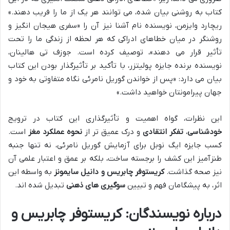
کتاب به روشنی بیان شده، می توانند هر یک از ما را فریب دهند.»
ریچارد وایزمن، نویسنده نام آشنا نیز آن را «سفری هیجان انگیز و
روشنگر در میان خطاهای ادراکی که هر لحظه از زندگی ما را تحت
تأثیر قرار می دهند»، توصیف کرده است. جوزف تی هالینان،
نویسنده برنده جایزه پولیتزر، با تأکید بر تأثیرگذار بودن این کتاب
بیان می دارد: «پس از خواندن گوریل نامرئی نگاه متفاوتی به خود و
جهان پیرامونتان خواهید داشت.»
این نظرات، گواه اهمیت و تأثیرگذاری این کتاب در ترویج
خودشناسی
،
تفکر انتقادی
و درک عمیق تر از
نحوه عملکرد مغز
است.
کسب جایزه ایگ نوبل برای آزمایش گوریل نامرئی، نه تنها جنبه
طنزآمیز این کشف را برجسته ساخت، بلکه بر عمق و اعتبار علمی آن
نیز صحه گذاشت.
کریستوفر چابریس و دانیل سایمونز
به واسطه این
اثر، به پیشگامان فهم و تبیین
سوگیری های ذهنی
تبدیل شده اند.
درباره نویسندگان: کریستوفر چابریس و