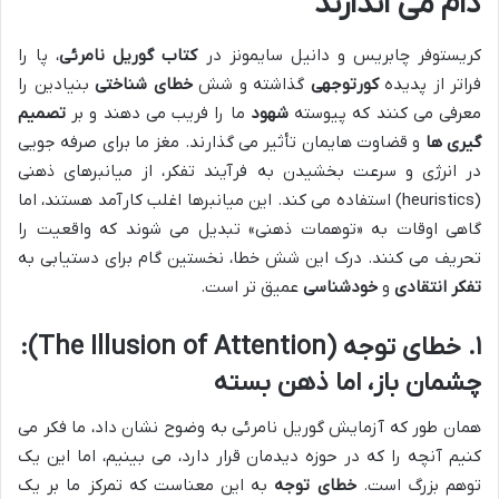
دام می اندازند
کریستوفر چابریس و دانیل سایمونز در
کتاب گوریل نامرئی
، پا را
فراتر از پدیده
کورتوجهی
گذاشته و شش
خطای شناختی
بنیادین را
معرفی می کنند که پیوسته
شهود
ما را فریب می دهند و بر
تصمیم
گیری ها
و قضاوت هایمان تأثیر می گذارند. مغز ما برای صرفه جویی
در انرژی و سرعت بخشیدن به فرآیند تفکر، از میانبرهای ذهنی
(heuristics) استفاده می کند. این میانبرها اغلب کارآمد هستند، اما
گاهی اوقات به «توهمات ذهنی» تبدیل می شوند که واقعیت را
تحریف می کنند. درک این شش خطا، نخستین گام برای دستیابی به
تفکر انتقادی
و
خودشناسی
عمیق تر است.
۱. خطای توجه (The Illusion of Attention):
چشمان باز، اما ذهن بسته
همان طور که آزمایش گوریل نامرئی به وضوح نشان داد، ما فکر می
کنیم آنچه را که در حوزه دیدمان قرار دارد، می بینیم، اما این یک
توهم بزرگ است.
خطای توجه
به این معناست که تمرکز ما بر یک