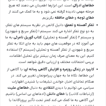
خطاهای ادراکی
است. این ابزارها اطمینان می دهند که هیچ
مرحله مهمی نادیده گرفته نمی شود و به ما کمک می کنند از
خطای توجه
و
خطای حافظه
بگریزیم.
تفکر آهسته و تعمق:
دانیل کانمن در نظریه سیستم های تفکر،
به دو نوع تفکر اشاره می کند: سیستم ۱ (تفکر سریع و شهودی)
و سیستم ۲ (تفکر آهسته و تحلیلی).
کتاب گوریل نامرئی
به ما
می آموزد که در موقعیت های مهم، باید به جای اتکا به تفکر
سریع و شهودی، از تفکر آهسته و تحلیلی (سیستم ۲) استفاده
کنیم. این به معنای صرف زمان بیشتر برای تحلیل اطلاعات،
بررسی احتمالات مختلف و ارزیابی دقیق شواهد است.
کاربرد در زندگی روزمره و افزایش آگاهی رسانه ای:
با آگاهی از
این خطاها، نگاه ما به جهان پیرامونمان تغییر می کند. در
هنگام تماشای اخبار، خواندن تبلیغات یا شنیدن اظهارات
سیاسی، می توانیم با دیدی
انتقادی
به دنبال
خطاهای علیت
(ارتباطات کاذب) یا
خطای دانش
(ادعاهای بی اساس) باشیم.
این آگاهی به ما کمک می کند کمتر تحت تأثیر پروپاگاندا یا