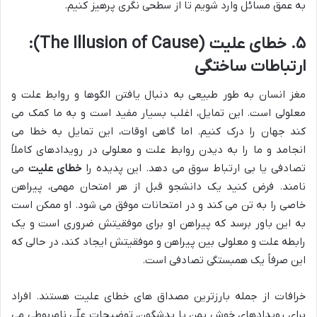
به عمق مسائل وارد شویم تا از سطحی نگری پرهیز کنیم.
۵. خطای علیت (The Illusion of Cause):
ارتباطات ساختگی
مغز انسان به طور طبیعی به دنبال یافتن الگوها و روابط علت و
معلولی است. این تمایل، اغلب بسیار مفید است و به ما کمک می
کند جهان را درک کنیم. اما گاهی اوقات، این تمایل به خطا می
انجامد و ما را به دیدن روابط علت و معلولی در رویدادهای کاملاً
تصادفی یا بی ارتباط سوق می دهد. این پدیده را
خطای علیت
می
نامند. فرض کنید یک دانشجو قبل از هر امتحان مهمی، پیراهن
خاصی را به تن می کند و در امتحانات موفق می شود. او ممکن است
به این باور برسد که پیراهن او برای موفقیتش ضروری است و یک
رابطه علت و معلولی بین پیراهن و موفقیتش ایجاد کند، در حالی که
این صرفاً یک همبستگی تصادفی است.
خرافات از جمله بارزترین مصداق های خطای علیت هستند. افراد
برای رویدادهای خوش یمن یا بدشگون، توضیحات علّی نامربوطی می