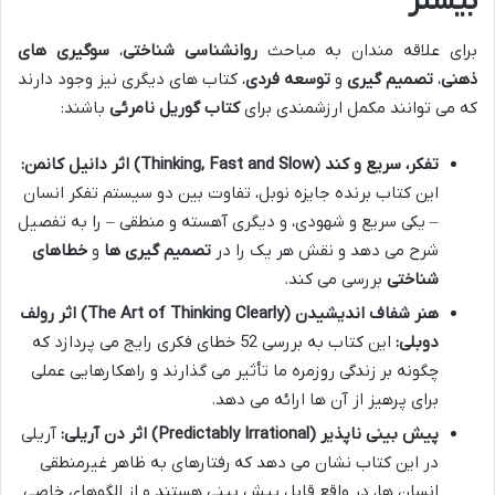
بیشتر
برای علاقه مندان به مباحث
روانشناسی شناختی
،
سوگیری های
ذهنی
،
تصمیم گیری
و
توسعه فردی
، کتاب های دیگری نیز وجود دارند
که می توانند مکمل ارزشمندی برای
کتاب گوریل نامرئی
باشند:
تفکر، سریع و کند (Thinking, Fast and Slow) اثر دانیل کانمن:
این کتاب برنده جایزه نوبل، تفاوت بین دو سیستم تفکر انسان
– یکی سریع و شهودی، و دیگری آهسته و منطقی – را به تفصیل
شرح می دهد و نقش هر یک را در
تصمیم گیری ها
و
خطاهای
شناختی
بررسی می کند.
هنر شفاف اندیشیدن (The Art of Thinking Clearly) اثر رولف
دوبلی:
این کتاب به بررسی 52 خطای فکری رایج می پردازد که
چگونه بر زندگی روزمره ما تأثیر می گذارند و راهکارهایی عملی
برای پرهیز از آن ها ارائه می دهد.
پیش بینی ناپذیر (Predictably Irrational) اثر دن آریلی:
آریلی
در این کتاب نشان می دهد که رفتارهای به ظاهر غیرمنطقی
انسان ها، در واقع قابل پیش بینی هستند و از الگوهای خاصی