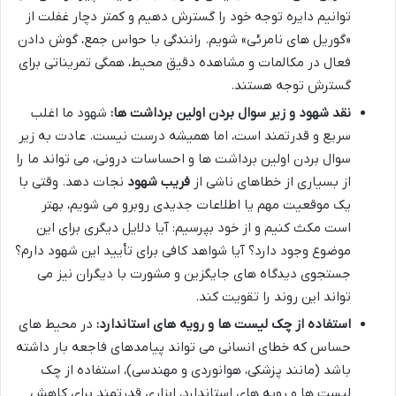
توانیم دایره توجه خود را گسترش دهیم و کمتر دچار غفلت از
«گوریل های نامرئی» شویم. رانندگی با حواس جمع، گوش دادن
فعال در مکالمات و مشاهده دقیق محیط، همگی تمریناتی برای
گسترش توجه هستند.
نقد شهود و زیر سوال بردن اولین برداشت ها:
شهود ما اغلب
سریع و قدرتمند است، اما همیشه درست نیست. عادت به زیر
سوال بردن اولین برداشت ها و احساسات درونی، می تواند ما را
از بسیاری از خطاهای ناشی از
فریب شهود
نجات دهد. وقتی با
یک موقعیت مهم یا اطلاعات جدیدی روبرو می شویم، بهتر
است مکث کنیم و از خود بپرسیم: آیا دلایل دیگری برای این
موضوع وجود دارد؟ آیا شواهد کافی برای تأیید این شهود دارم؟
جستجوی دیدگاه های جایگزین و مشورت با دیگران نیز می
تواند این روند را تقویت کند.
استفاده از چک لیست ها و رویه های استاندارد:
در محیط های
حساس که خطای انسانی می تواند پیامدهای فاجعه بار داشته
باشد (مانند پزشکی، هوانوردی و مهندسی)، استفاده از چک
لیست ها و رویه های استاندارد، ابزاری قدرتمند برای کاهش