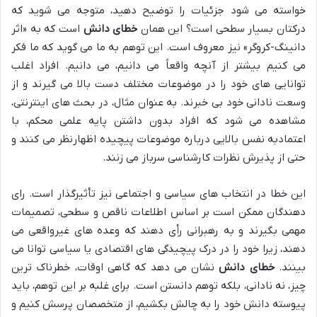
خواسته می شود جزئیات را توضیح دهید، متوجه می شوید که
درکتان بسیار سطحی است؟ این همان
خطای دانش
است که به «اثر
دانینگ-کروگر» نیز معروف است. این توهم به ما می گوید که ما فکر
می کنیم بیشتر از آنچه واقعاً می دانیم، می دانیم. افراد اغلب
توانایی های خود را در موضوعات مختلف دست بالا می گیرند و از
وسعت نادانی خود بی خبرند. به عنوان مثال، در بحث های اینترنتی،
مشاهده می شود که افراد بدون داشتن پایه علمی محکم، با
اعتمادبه نفس بالایی درباره موضوعات پیچیده اظهارنظر می کنند و
حتی از پذیرش نظرات کارشناسی سرباز می زنند.
این خطا در انتخاب های سیاسی و اجتماعی نیز تأثیرگذار است. رای
دهندگان ممکن است بر اساس اطلاعات ناقص و سطحی، تصمیمات
مهمی بگیرند و به رهبرانی رأی دهند که وعده های غیرواقعی می
دهند، زیرا خود را در درک پیچیدگی های اقتصادی یا سیاسی توانا می
بینند.
خطای دانش
نشان می دهد که گاهی اوقات، خطرناک ترین
چیز، نه نادانی، بلکه توهم دانستن است. برای غلبه بر این توهم، باید
پیوسته دانش خود را به چالش بکشیم، از متخصصان پرسش کنیم و