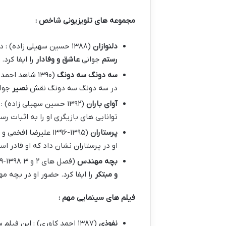
مجموعه های تلویزیونی شاخص :
دلنوازان
(۱۳۸۸ حسین سهیلی زاده) : در این مجموعه تلویزیونی که یکی از پربیننده ترین مجموعه های تلویزیونی تاریخ ایران به شمار می رود خیرابی نقش
رستم
جوانی
عاشق و وفادار
را ایفا کرد.
سه دونگ سه دونگ
(۱۳۹۰ شاهد احمدلو) : این مجموعه تلویزیونی
در سه دونگ سه دونگ نقش
نصیر
جوا
آوای باران
(۱۳۹۲ حسین سهیلی زاده) : در این مجموعه تلویزیونی
توانایی های بازیگری او را به اثبات رس
پرستاران
(۱۳۹۵-۱۳۹۶ علیرضا افخمی و شهرام شاه حسینی) : در این مجموعه تلویزیونی
او در پرستاران نشان داد که او قادر 
بچه مهندس
(فصل های ۲ و ۳ ۱۳۹۸-۱۳۹۹ علی غفاری و احمد کاوری) : در این مجموعه تلویزیونی
و مبتکر
را ایفا کرد. حضور او در بچه 
فیلم های سینمایی مهم :
نفوذی
(۱۳۸۷ احمد کاوری) : این فیلم سینمایی