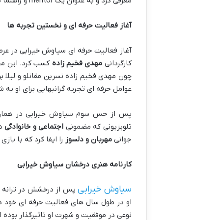
معرفی کرد و به عنوان یک mentor و راهنما مسیر پیشرفت او را هموار ساخت.
آغاز فعالیت حرفه ای و نخستین تجربه ها
آغاز فعالیت حرفه ای سیاوش خیرابی در عر
کارگردانی
مهدی فخیم زاده
کسب کرد. این مجم
چون مهدی فخیم زاده نسرین مقانلو و لیلا 
عوامل حرفه ای تجربه گرانبهایی برای او به 
پس از حس سوم سیاوش خیرابی در همان 
تلویزیونی که مضمونی
اجتماعی و خانوادگی
دا
جوانی
مهربان و دلسوز
را ایفا کرد که با باز
کارنامه هنری درخشان سیاوش خیرابی
سیاوش خیرابی
پس از درخشش در ترانه ماد
او در طول سال های فعالیت حرفه ای خود 
نوعی در موفقیت و شهرت او تاثیرگذار بوده ان