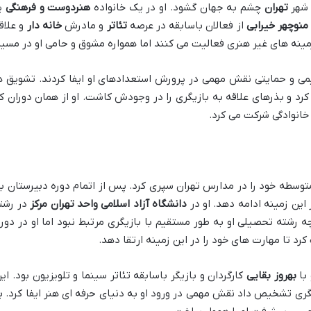
شهر
تهران
چشم به جهان گشود. او در یک خانواده
هنردوست و فرهنگی
پر
منوچهر خیرابی
از فعالان باسابقه در عرصه
تئاتر
و مادرش
خانه دار
و علاق
مینه های غیر هنری فعالیت می کنند اما همواره مشوق و حامی او در مسیر
می و حمایتی نقش مهمی در پرورش استعدادهای او ایفا کردند. تشویق ه
ا کرد و بذرهای علاقه به بازیگری را در وجودش کاشت. او از همان دوران
خانوادگی شرکت می کرد.
سطه خود را در مدارس تهران سپری کرد. پس از اتمام دوره دبیرستان به د
ین زمینه ادامه دهد. او در
دانشگاه آزاد اسلامی واحد تهران مرکز
در رشت
ه رشته تحصیلی او به طور مستقیم با بازیگری مرتبط نبود اما او در دو
د تا مهارت های خود را در این زمینه ارتقا دهد.
با
بهروز بقایی
کارگردان و بازیگر باسابقه تئاتر سینما و تلویزیون بود. ا
زیگری تشخیص داد نقش مهمی در ورود او به دنیای حرفه ای هنر ایفا کرد.